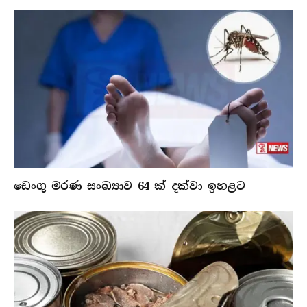
ඩෙංගු මරණ සංඛ්‍යාව 64 ක් දක්වා ඉහළට