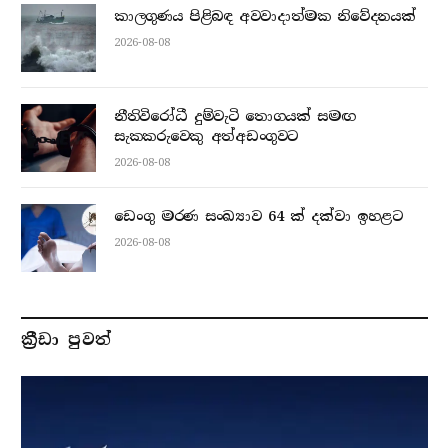
කාලගුණය පිළිබඳ අවවාදාත්මක නිවේදනයක්
2026-08-08
නීතිවිරෝධී දුම්වැටි තොගයක් සමඟ
සැකකරුවෙකු අත්අඩංගුවට
2026-08-08
ඩෙංගු මරණ සංඛ්‍යාව 64 ක් දක්වා ඉහළට
2026-08-08
ක්‍රීඩා පුවත්