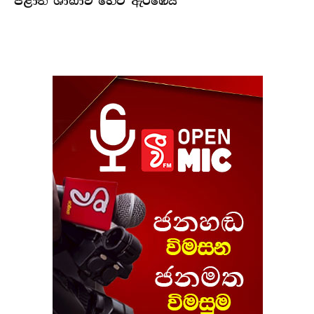
පළාත් ශාඛාව හෙට ඇරඹෙයි