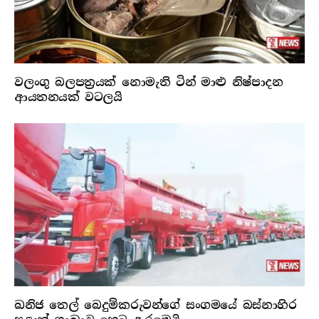
වලංගු බලපත්‍රයක් නොමැති ටින් මාළු නිෂ්පාදන
ආයතනයක් වටලයි
ඛනිජ තෙල් බෙදුම්කරුවන්ගේ සංගමයේ බස්නාහිර