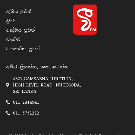
දේශීය පුව​ත්
ක්‍රී​ඩා
විදේශීය පුව​ත්
රසබ​ර
ව්‍යාපාරික පුව​ත්
අපිට ලියන්න, කතාකරන්න
#327,GAMSABHA JUNCTION,
HIGH LEVEL ROAD, NUGEGODA,
SRI LANKA
011 2814941
011 5752222