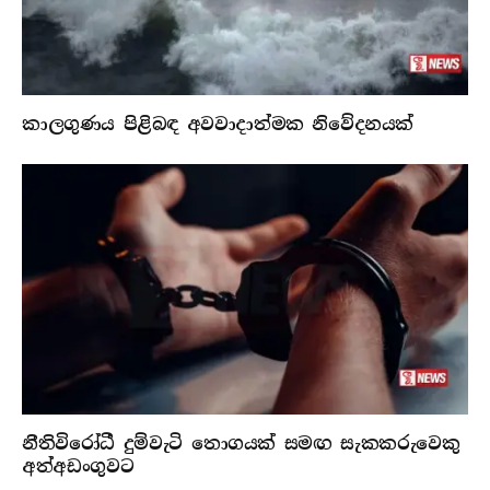
කාලගුණය පිළිබඳ අවවාදාත්මක නිවේදනයක්
නීතිවිරෝධී දුම්වැටි තොගයක් සමඟ සැකකරුවෙකු
අත්අඩංගුවට