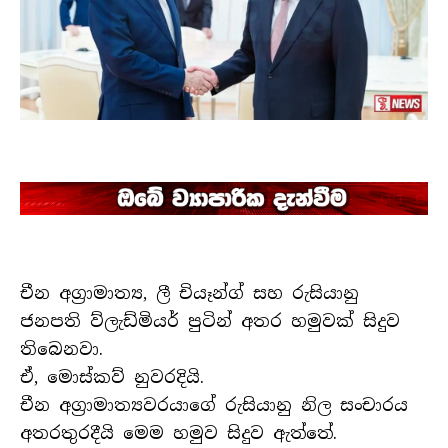
චීන අග්‍රාමාත්‍ය, ලී චියෑන්ග් සහ රුසියානු
ජනපති ව්ලැඩ්මියර් පුටින් අතර හමුවක් සිදුව
තිබෙනවා.
ඒ, මොස්කව් නුවරදියි.
චීන අග්‍රාමාත්‍යවරයාගේ රුසියානු නිල සංචාරය
අතරතුරදීයි මෙම හමුව සිදුව ඇත්තේ.