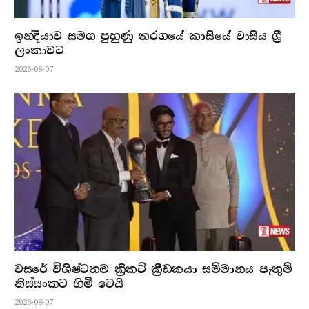
ඉන්දියාව සමග පුහුණු තරගයේ කාසියේ වාසිය ශ්‍රී
ලංකාවට
2026-08-07
වසරේ විශිෂ්ටතම ක්‍රිකට් ක්‍රීඩකයා සම්මානය පැතුම්
නිස්සංකට හිමි වෙයි
2026-08-07