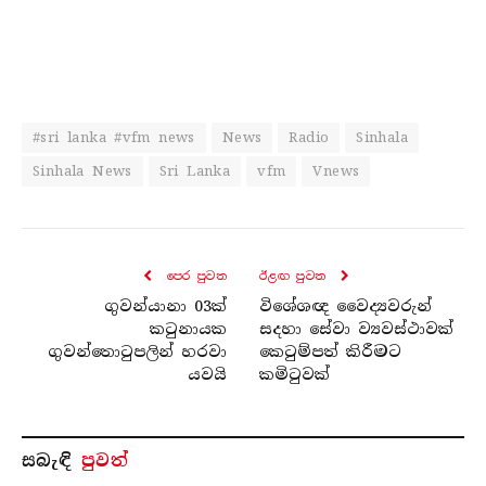
#sri lanka #vfm news
News
Radio
Sinhala
Sinhala News
Sri Lanka
vfm
Vnews
පෙර පුව​ත
ඊළඟ පුව​ත
ගුවන්යානා 03ක්
විශේශඥ වෛද්‍යවරුන්
කටුනායක
සදහා සේවා ව්‍යවස්ථාවක්
ගුවන්තොටුපලින් හරවා
කෙටුම්පත් කිරීමට
යවයි
කමිටුවක්
සබැ​ඳි
පුවත්