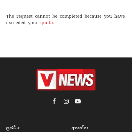
The request cannot be completed because you have
exceeded your
quota
.
Facebook
Instagram
YouTube
ප්‍රවර්​ග
අහන්​න