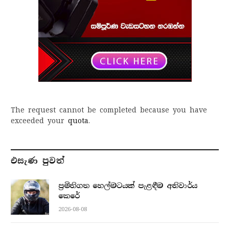
The request cannot be completed because you have
exceeded your
quota
.
එසැණ පුව​ත්
ප්‍රමිතිගත හෙල්මටයක් පැළඳීම අනිවාර්ය
කෙරේ
2026-08-08