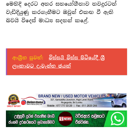
මෙහිදි දෙරට අතර සහයෝගීතාව තවදුරටත්
වැඩිදියුණු කරගැනීමට ඔවුන් එකඟ වී ඇති
බවයි විදෙස් මාධ්‍ය සදහන් කළේ.
ආශ්‍රීත පුවත්:
විස්සයි විස්ස පිටියේදී ශ්‍රී
ලංකාවට දැවැන්ත ජයක්