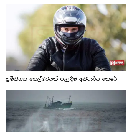
ප්‍රමිතිගත හෙල්මටයක් පැළඳීම අනිවාර්ය කෙරේ