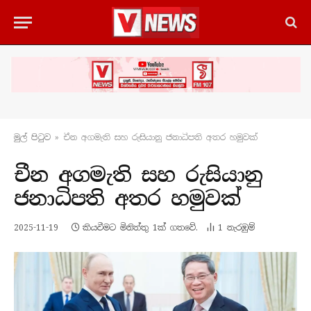
මුල් පිටු​ව
»
චීන අගමැති සහ රුසියානු ජනාධිපති අතර හමුවක්
චීන අගමැති සහ රුසියානු
ජනාධිපති අතර හමුවක්
2025-11-19
කියවීමට මිනිත්තු 1ක් ගතවේ.
1
නැරඹු​ම්