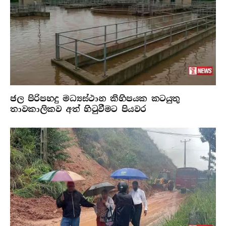
ජල පිරිපහදු මධ්‍යස්ථාන කිහිපයක කටයුතු
තාවකාලිකව අත් හිටුවීමට පියවර