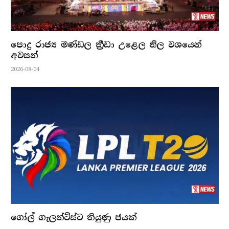
පොදු රාජ්‍ය මණ්ඩල ක්‍රීඩා උළෙල නිල වශයෙන්
අවසන්
2026-08-04
ගෝල් ගැලන්ට්ස්ට තියුණු ජයක්