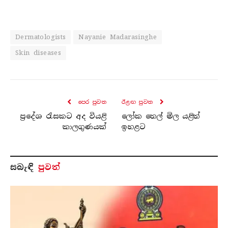
Dermatologists
Nayanie Madarasinghe
Skin diseases
පෙර පුව​ත
ඊළඟ පුව​ත
ප්‍රදේශ රැසකට අද වියළි
ලෝක තෙල් මිල යළිත්
කාලගුණයක්
ඉහළට
සබැ​ඳි
පුවත්