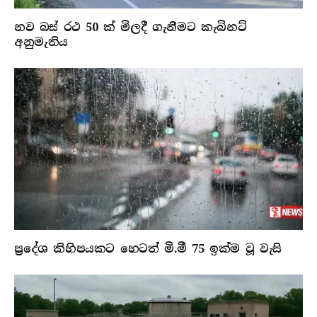
නව බස් රථ 50 ක් මිලදී ගැනීමට කැබිනට්
අනුමැතිය
ප්‍රදේශ කිහිපයකට හෙටත් මි.මී 75 ඉක්ම වූ වැසි