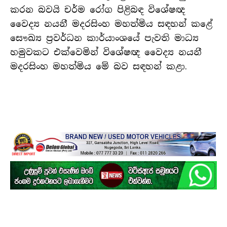
කරන බවයි චර්ම රෝග පිළිබඳ විශේෂඥ
වෛද්‍ය නයනී මදරසිංහ මහත්මිය සඳහන් කළේ
සෞඛ්‍ය ප්‍රවර්ධන කාර්යාංශයේ පැවති මාධ්‍ය
හමුවකට එක්වෙමින් විශේෂඥ වෛද්‍ය නයනී
මදරසිංහ මහත්මිය මේ බව සඳහන් කළා.