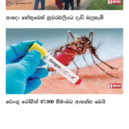
ආපදා හේතුවෙන් නුවරඑලියට දැඩි බලපෑම්
ඩෙංගු රෝගීන් 87,000 සීමාවට ආසන්න වෙයි