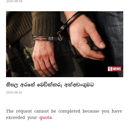
2026-08-04
නිසල අරනේ වෙඩික්කරු අත්අඩංගුවට
2026-08-03
The request cannot be completed because you have
exceeded your
quota
.