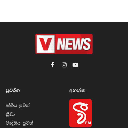
Facebook
Instagram
YouTube
ප්‍රවර්​ග
අහන්​න
දේශීය පුව​ත්
ක්‍රී​ඩා
විදේශීය පුව​ත්