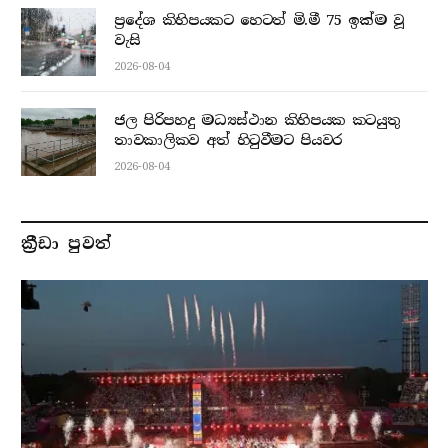
ප්‍රදේශ කිහිපයකට හෙටත් මි.මී 75 ඉක්ම වූ
වැසි
2026-08-04
ජල පිරිපහදු මධ්‍යස්ථාන කිහිපයක කටයුතු
තාවකාලිකව අත් හිටුවීමට පියවර
2026-08-04
ක්‍රීඩා පුවත්