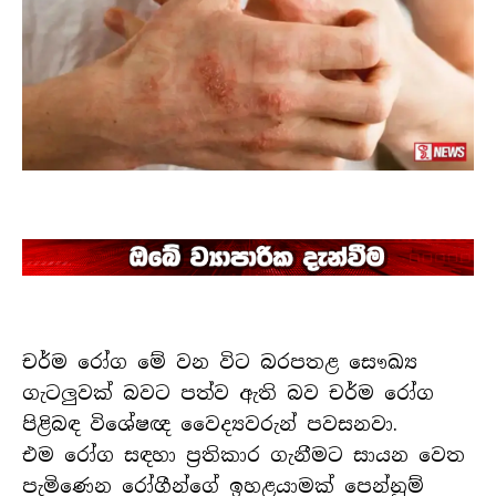
චර්ම රෝග මේ වන විට බරපතළ සෞඛ්‍ය
ගැටලුවක් බවට පත්ව ඇති බව චර්ම රෝග
පිළිබඳ විශේෂඥ වෛද්‍යවරුන් පවසනවා.
එම රෝග සඳහා ප්‍රතිකාර ගැනීමට සායන වෙත
පැමිණෙන රෝගීන්ගේ ඉහළයාමක් පෙන්නුම්