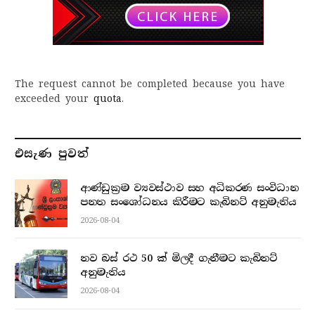
The request cannot be completed because you have
exceeded your
quota
.
එසැණ පුව​ත්
ආණ්ඩුක්‍රම ව්‍යවස්ථාව සහ අධිකරණ සංවිධාන
පනත සංශෝධනය කිරීමට කැබිනට් අනුමැතිය
2026-08-04
නව බස් රථ 50 ක් මිලදී ගැනීමට කැබිනට්
අනුමැතිය
2026-08-04