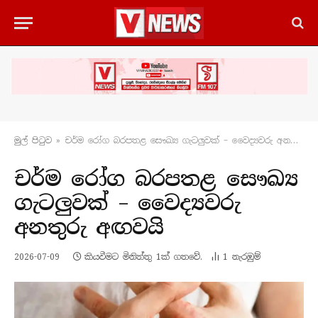
මුල් පිටු​ව
»
චර්ම රෝග බරපතළ සෞඛ්‍ය ගැටලුවක් – වෛද්‍යවරු අනතුරු අඟවයි
චර්ම රෝග බරපතළ සෞඛ්‍ය
ගැටලුවක් – වෛද්‍යවරු
අනතුරු අඟවයි
2026-07-09
කියවීමට මිනිත්තු 1ක් ගතවේ.
1
නැරඹු​ම්