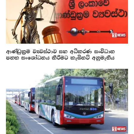
ආණ්ඩුක්‍රම ව්‍යවස්ථාව සහ අධිකරණ සංවිධාන
පනත සංශෝධනය කිරීමට කැබිනට් අනුමැතිය