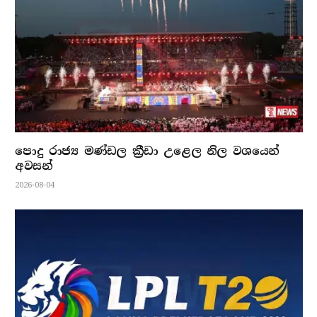
පොදු රාජ්‍ය මණ්ඩල ක්‍රීඩා උළෙල නිල වශයෙන්
අවසන්
2026-08-04