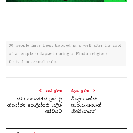
30 people have been trapped in a well after the roof
of a temple collapsed during a Hindu religious
festival in central India.
පෙර පුව​ත
ඊළඟ පුව​ත
වැඩ තහනමට ලක් වූ
විදේශ සේවා
නියෝජ්‍ය පොලිස්පති යළිත්
කාර්යාංශයෙන්
සේවයට
නිවේදනයක්