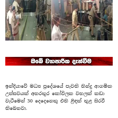
ඉන්දියාවේ මධ්‍ය ප්‍රදේශයේ පැවති හින්දු ආගමික
උත්සවයක් අතරතුර කෝවිලක වහලක් කඩා
වැටීමෙන් 30 දෙදෙනෙකු එහි ළිඳක් තුළ සිරවී
තිබෙනවා.