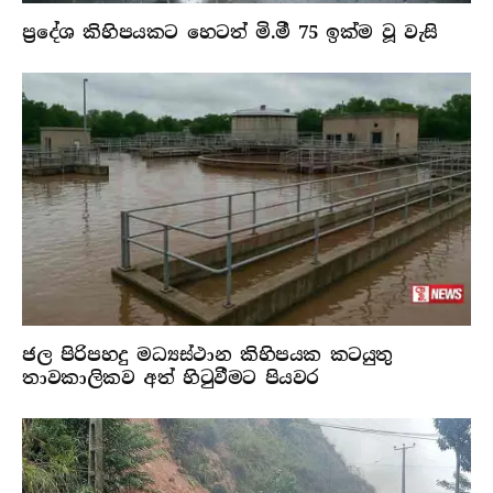
ප්‍රදේශ කිහිපයකට හෙටත් මි.මී 75 ඉක්ම වූ වැසි
ජල පිරිපහදු මධ්‍යස්ථාන කිහිපයක කටයුතු
තාවකාලිකව අත් හිටුවීමට පියවර