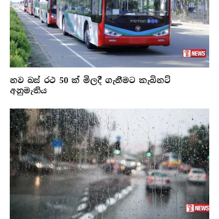
නව බස් රථ 50 ක් මිලදී ගැනීමට කැබිනට්
අනුමැතිය