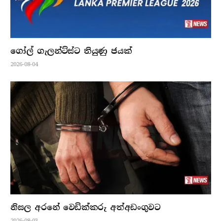
ගෝල් ගැලන්ට්ස්ට තියුණු ජයක්
2026-08-04
නිසල අරනේ වෙඩික්කරු අත්අඩංගුවට
2026-08-03