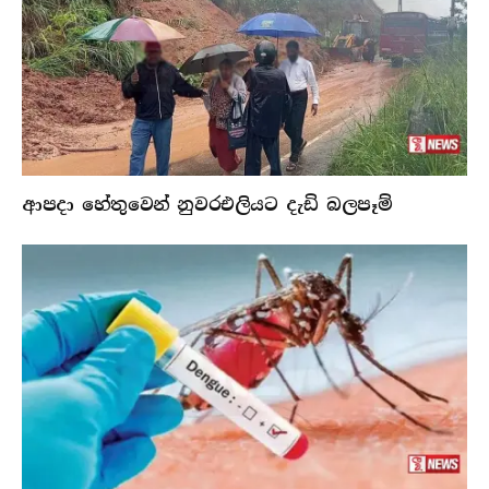
ආපදා හේතුවෙන් නුවරඑලියට දැඩි බලපෑම්