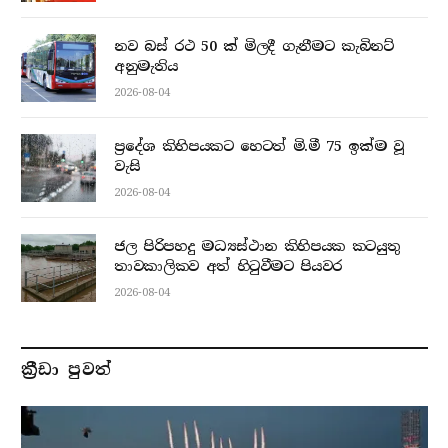
නව බස් රථ 50 ක් මිලදී ගැනීමට කැබිනට්
අනුමැතිය
2026-08-04
ප්‍රදේශ කිහිපයකට හෙටත් මි.මී 75 ඉක්ම වූ
වැසි
2026-08-04
ජල පිරිපහදු මධ්‍යස්ථාන කිහිපයක කටයුතු
තාවකාලිකව අත් හිටුවීමට පියවර
2026-08-04
ක්‍රීඩා පුවත්