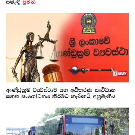
සබැ​ඳි
පුවත්
ආණ්ඩුක්‍රම ව්‍යවස්ථාව සහ අධිකරණ සංවිධාන
පනත සංශෝධනය කිරීමට කැබිනට් අනුමැතිය