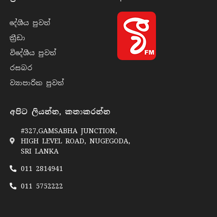
දේශීය පුව​ත්
ක්‍රී​ඩා
විදේශීය පුව​ත්
රසබ​ර
ව්‍යාපාරික පුව​ත්
අපිට ලියන්න, කතාකරන්න
#327,GAMSABHA JUNCTION,
HIGH LEVEL ROAD, NUGEGODA,
SRI LANKA
011 2814941
011 5752222