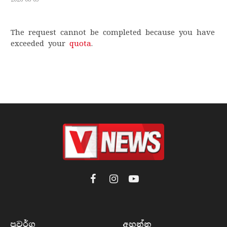
The request cannot be completed because you have
exceeded your
quota
.
Facebook
Instagram
YouTube
ප්‍රවර්​ග
අහන්​න