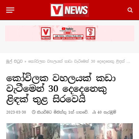
මුල් පිටු​ව
»
කෝවිලක වහලයක් කඩා වැටීමෙන් 30 දෙදෙනෙකු ළිඳක් තුළ සිරවෙයි
කෝවිලක වහලයක් කඩා
වැටීමෙන් 30 දෙදෙනෙකු
ළිඳක් තුළ සිරවෙයි
2023-03-30
කියවීමට මිනිත්තු 1ක් ගතවේ.
40
නැරඹු​ම්