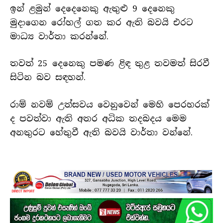
ඉන් ළමුන් දෙදෙනෙකු ඇතුළු 9 දෙනෙකු
මුදාගෙන රෝහල් ගත කර ඇති බවයි එරට
මාධ්‍ය වාර්තා කරන්නේ.
තවත් 25 දෙනෙකු පමණ ළිඳ තුළ තවමත් සිරවී
සිටින බව සඳහන්.
රාම් නවම් උත්සවය වෙනුවෙන් මෙහි පෙරහරක්
ද පවත්වා ඇති අතර අධික තදබදය මෙම
අනතුරට හේතුවී ඇති බවයි වාර්තා වන්නේ.