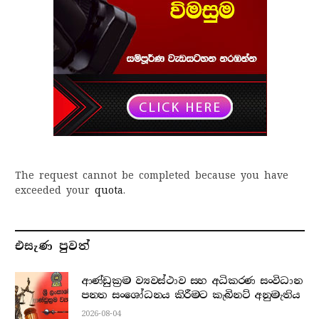
The request cannot be completed because you have
exceeded your
quota
.
එසැණ පුව​ත්
ආණ්ඩුක්‍රම ව්‍යවස්ථාව සහ අධිකරණ සංවිධාන
පනත සංශෝධනය කිරීමට කැබිනට් අනුමැතිය
2026-08-04