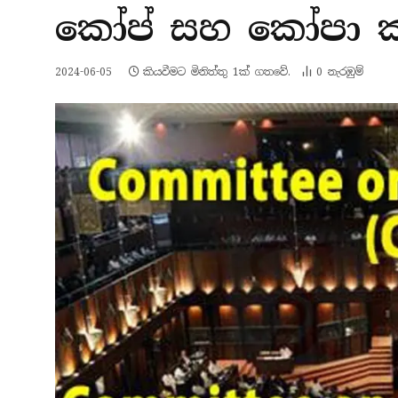
කෝප් සහ කෝපා කා
2024-06-05
කියවීමට මිනිත්තු 1ක් ගතවේ.
0
නැරඹු​ම්