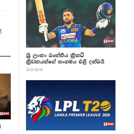
්
ශ්‍රි ලංකා වෘත්තිය ක්‍රිකට්
ක්‍රිඩකයන්ගේ සංගමය එළි දක්වයි
2026-08-09
ේ