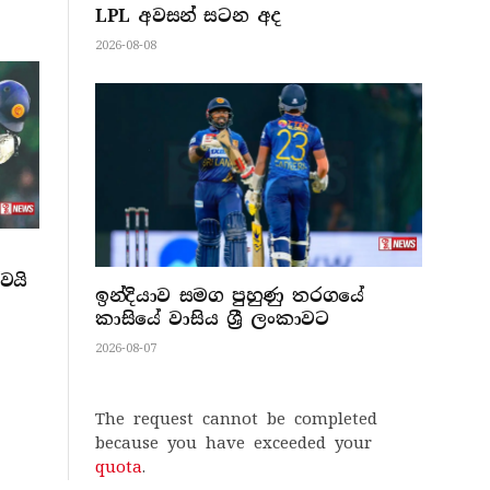
LPL අවසන් සටන අද
2026-08-08
වයි
ඉන්දියාව සමග පුහුණු තරගයේ
කාසියේ වාසිය ශ්‍රී ලංකාවට
2026-08-07
The request cannot be completed
because you have exceeded your
quota
.