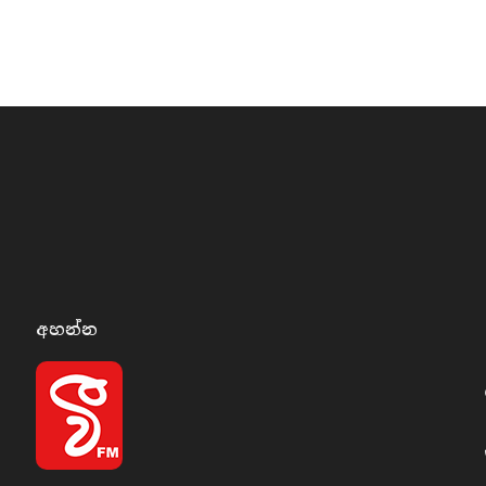
අහන්​න