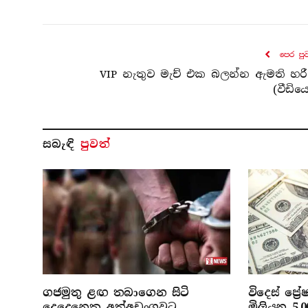
පෙර පු
VIP නැතුව මැච් එක බලන්න ඇමති හරී
(වීඩිය
සබැ​ඳි
පුවත්
ගජමුතු ළඟ තබාගෙන සිටි
විදෙස් ප්‍
දෙදෙනෙකු අත්අඩංගුවට
මිලියන 5,