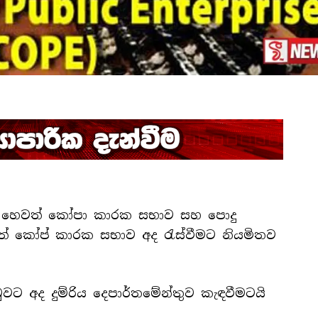
ව හෙවත් කෝපා කාරක සභාව සහ පොදු
වත් කෝප් කාරක සභාව අද රැස්වීමට නියමිතව
 අද දුම්රිය දෙපාර්තමේන්තුව කැඳවීමටයි