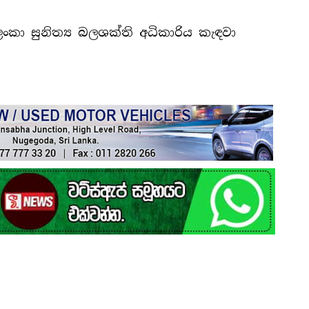
ංකා සුනිත්‍ය බලශක්ති අධිකාරිය කැඳවා