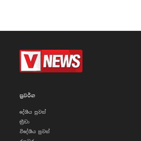
ප්‍රවර්​ග
දේශීය පුව​ත්
ක්‍රී​ඩා
විදේශීය පුව​ත්