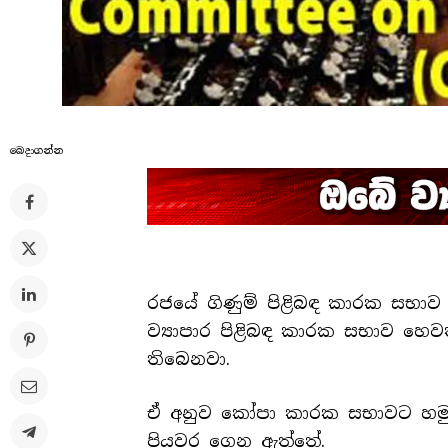
බෙදාගන්​න
රජයේ ගිණුම් පිළිබඳ කාරක සභා
ව්‍යාපාර පිළිබඳ කාරක සභාව හෙ
තිබෙනවා.
ඒ අනුව කෝපා කාරක සභාවට හමුවට
පියවර ගෙන ඇත්තේ.