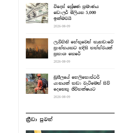
විදෙස් ප්‍රේෂණ ප්‍රමාණය
ඩොලර් මිලියන 5,000
ඉක්මවයි
2026-08-09
ලැව්ගිනි හේතුවෙන් කැනඩාවේ
ප්‍රාන්තයකට හදිසි තත්ත්වයක්
ප්‍රකාශ කෙරේ
2026-08-09
බ්‍රසීලයේ හෙලිකොප්ටර්
යානයක් කඩා වැටීමෙන් සිව්
දෙනෙකු ජිවිතක්ෂයට
2026-08-09
ක්‍රීඩා පුවත්