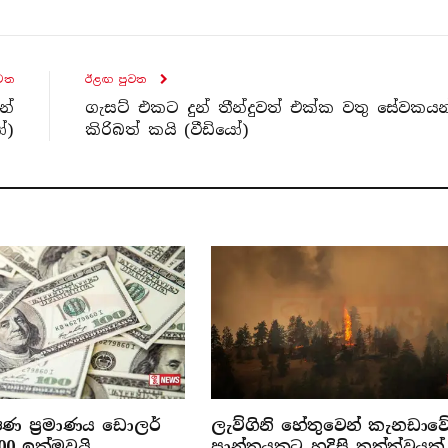
ව​ත
ඊළඟ පුව​ත
න්
ගැසට් එකට දුන් තීන්දුවත් එක්ක වතු සේවකයන
ෝ)
කිරිබත් කයි (වීඩියෝ)
රේෂණ ප්‍රමාණය ඩොලර්
ලැව්ගිනි හේතුවෙන් කැනඩාව
000 ඉක්මවයි
ප්‍රාන්තයකට හදිසි තත්ත්වයක්