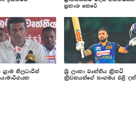
ප්‍රකාශ කෙරේ
 ග්‍රාම නිලධාරීන්
ශ්‍රි ලංකා වෘත්තිය ක්‍රිකට්
‍රියාමාර්ගයක
ක්‍රිඩකයන්ගේ සංගමය එළි දක්