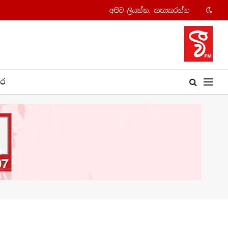
අපි​ට ලියන්න, කතාකරන්​න
​ර