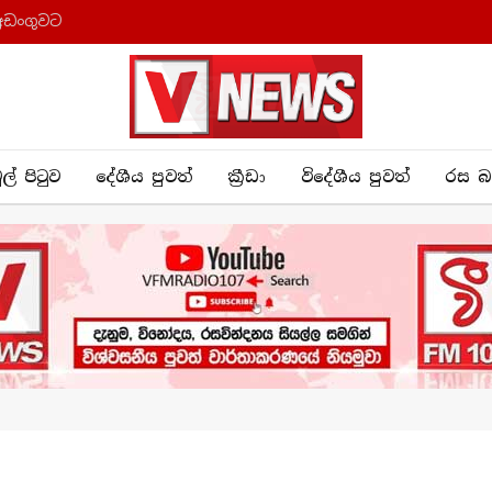
අඩංගුවට
ුල් පිටුව
දේශීය පුව​ත්
ක්‍රී​ඩා
විදේශීය පුවත්
රස බ