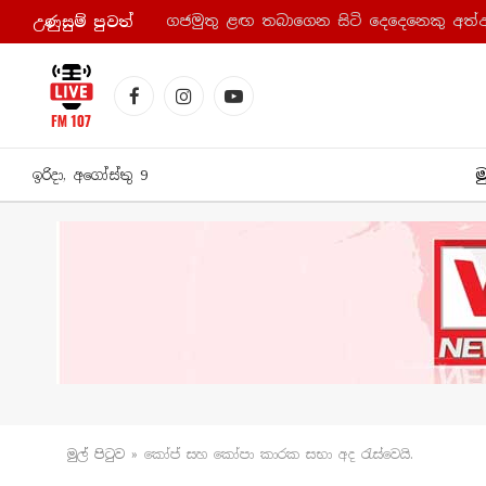
ගජමුතු ළඟ තබාගෙන සිටි දෙදෙනෙකු අත්
උණුසුම් පුව​ත්
Facebook
Instagram
YouTube
ම
ඉරිදා, අගෝස්තු 9
මුල් පිටු​ව
»
කෝප් සහ කෝපා කාරක සභා අද රැස්වෙයි.