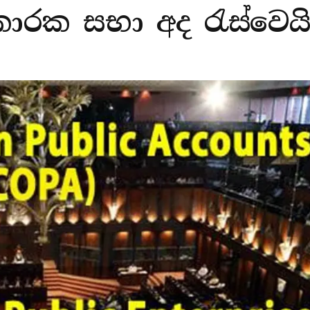
රක සභා අද රැස්වෙයි