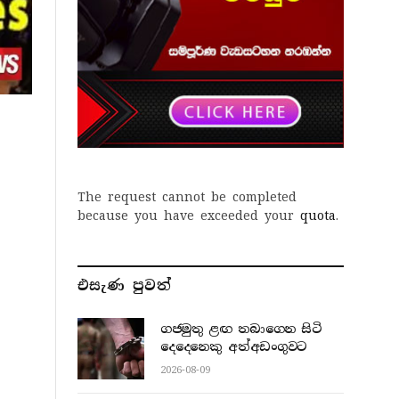
The request cannot be completed
because you have exceeded your
quota
.
එසැණ පුව​ත්
ගජමුතු ළඟ තබාගෙන සිටි
දෙදෙනෙකු අත්අඩංගුවට
2026-08-09