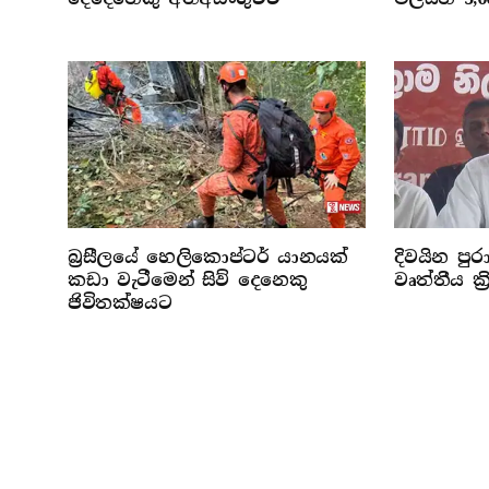
බ්‍රසීලයේ හෙලිකොප්ටර් යානයක්
දිවයින පුරා
කඩා වැටීමෙන් සිව් දෙනෙකු
වෘත්තීය ක්
ජිවිතක්ෂයට