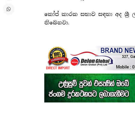
කෝප් කාරක සභාව සඳහා අද ශ්‍රී ල
තිබෙනවා.