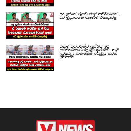
අද ඉන්නේ රූකඩ ජනාධිපතිවරයෙක් ,
රට මුදවාගන්න හැමෝම එකතුවෙමු
වහාම ගුරුවරුන්ට යුක්තිය ඉටු
කරන්නපොරොන්දු ඉටු කරන්න... තාම
ඉටුකරලා නෑනැත්නම් අර්බුදය තවත්
උත්සන්න