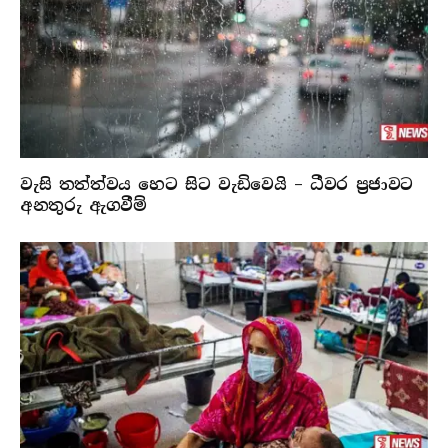
වැසි තත්ත්වය හෙට සිට වැඩිවෙයි – ධීවර ප්‍රජාවට
අනතුරු ඇගවීම්