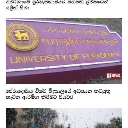
අමරිකාවේ පුරවැසිභාවයට ජනපති ට්‍රම්ප්ගෙන්
යළිත් සීමා
පේරාදෙණිය විශ්ව විද්‍යාලයේ අධ්‍යයන කටයුතු
නැවත ආරම්භ කිරීමට පියවර