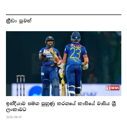
ක්‍රීඩා පුවත්
ඉන්දියාව සමග පුහුණු තරගයේ කාසියේ වාසිය ශ්‍රී
ලංකාවට
2026-08-07