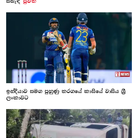
සබැ​ඳි
පුවත්
ඉන්දියාව සමග පුහුණු තරගයේ කාසියේ වාසිය ශ්‍රී
ලංකාවට