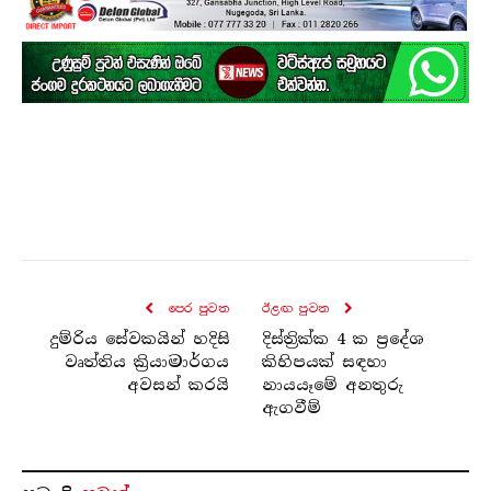
පෙර පුව​ත
ඊළඟ පුව​ත
දුම්රිය සේවකයින් හදිසි
දිස්ත්‍රික්ක 4 ක ප්‍රදේශ
වෘත්තිය ක්‍රියාමාර්ගය
කිහිපයක් සඳහා
අවසන් කරයි
නායයෑමේ අනතුරු
ඇගවීම්