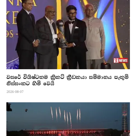
වසරේ විශිෂ්ටතම ක්‍රිකට් ක්‍රීඩකයා සම්මානය පැතුම්
නිස්සංකට හිමි වෙයි
2026-08-07