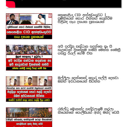
කෙහෙළිය CID අත්අඩංගුවට |
ප්‍රමිතියෙන් තොර එන්නත් ගෙන්වීම
පිළිබඳ පැය දහයක ප්‍රකාශයක්
අපි පරදින සන්ධාන හදන්නෙ නෑ පි
හැදුවොත් දිනන්නම තමයි මෙන්න මෛත්‍රී
ගහපු රියල් ගේම් එක
මල්ලිලා දෙන්නෙක් හොර සල්ලි දෙනවා
ඔබත් අවධානයෙන් සිටින්න
රනිල්ට මොකක්ද හත්වලාමේ කරලා
තියෙන්නේ පොලිසියත් අන්ද මන්ද වෙයි