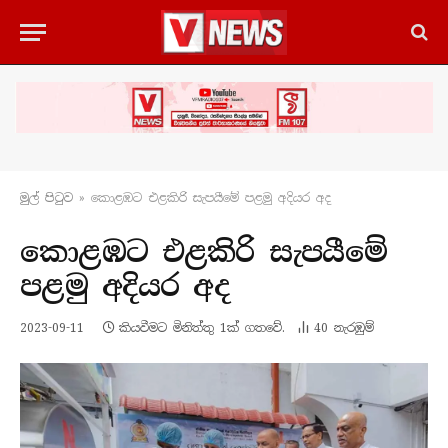
මුල් පිටු​ව
»
කොළඹට එළකිරි සැපයීමේ පළමු අදියර අද
කොළඹට එළකිරි සැපයීමේ
පළමු අදියර අද
2023-09-11
කියවීමට මිනිත්තු 1ක් ගතවේ.
40
නැරඹු​ම්