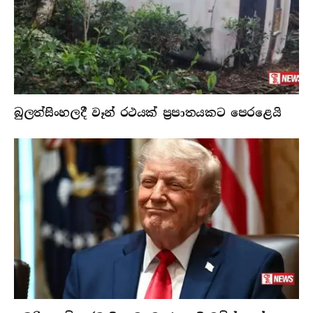
බුලත්සිංහලදී වෑන් රථයක් ප්‍රපාතයකට පෙරළෙයි