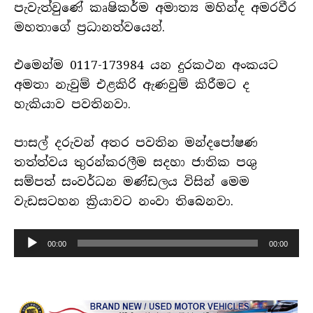
පැවැත්වුණේ කෘෂිකර්ම අමාත්‍ය මහින්ද අමරවීර
මහතාගේ ප්‍රධානත්වයෙන්.
එමෙන්ම 0117-173984 යන දුරකථන අංකයට
අමතා නැවුම් එළකිරි ඇණවුම් කිරීමට ද
හැකියාව පවතිනවා.
පාසල් දරුවන් අතර පවතින මන්දපෝෂණ
තත්ත්වය තුරන්කරලීම සදහා ජාතික පශු
සම්පත් සංවර්ධන මණ්ඩලය විසින් මෙම
වැඩසටහන ක්‍රියාවට නංවා තිබෙනවා.
හඬ
00:00
00:00
පට
ධාවකය