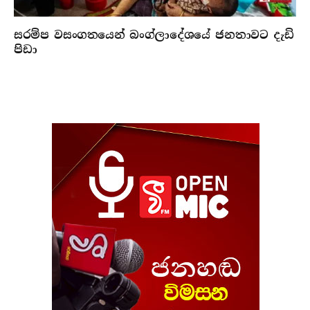
සරම්ප වසංගතයෙන් බංග්ලාදේශයේ ජනතාවට දැඩි
පිඩා