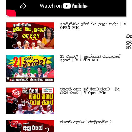
අගමැතිණිය ඉවත් විය යුතුද? නැද්ද? | V
OPEN MIC
එ
පු
ත්
21 එනවද? | නුගේගොඩ ජනතාවගේ
අදහස් | V OPEN MIC
ජනපති අනුර ගේ මතට තිතට - මුළු
රටම එකට | V Open Mic
ජනපති අනුරගේ ජනප්‍රියත්වය ?