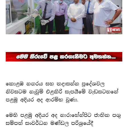
කොළඹ නගරය සහ තදාසන්න ප්‍රදේශවල
නිවසටම නැවුම් එළකිරි සැපයීමේ වැඩසටහනේ
පළමු අදියර අද ආරම්භ වුණා.
මෙහි පළමු අදියර අද නාරාහේන්පිට ජාතික පශු
සම්පත් සංවර්ධන මණ්ඩල පරිශ්‍රයේදී