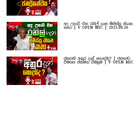
අද උසාවි එන රනිල් ගැන මිනිස්සු කියන
කතා | V OPEN MIC | 2025.08.26
ජනපති අනුර දැන් හොඳයිද? | ජනහඬ
විමසන ජනමත විමසුම | V OPEN MIC