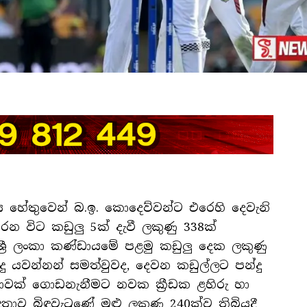
ය හේතුවෙන් බ.ඉ. කොදෙව්වන්ට එරෙහි දෙවැනි
 විට කඩුලු 5ක් දැවී ලකුණු 338ක්
. ශ්‍රී ලංකා කණ්ඩායමේ පළමු කඩුලු දෙක ලකුණු
දු යවන්නන් සමත්වුවද, දෙවන කඩුල්ලට පන්දු
වක් ගොඩනැනීමට නවක ක්‍රීඩක ළහිරු හා
තාව බිඳවැටුණේ මුළු ලකුණු 240ක්ව තිබියදී