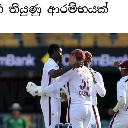
 තියුණු ආරම්භයක්