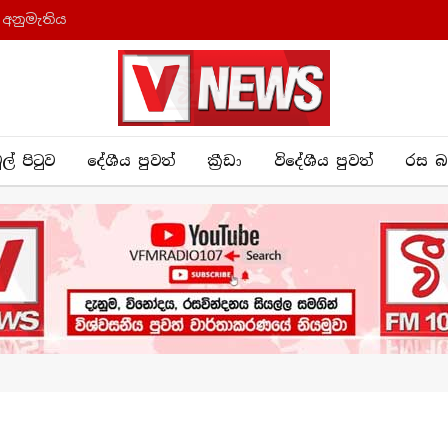
 අනුමැතිය
ුල් පිටුව
දේශීය පුව​ත්
ක්‍රී​ඩා
විදේශීය පුවත්
රස බ