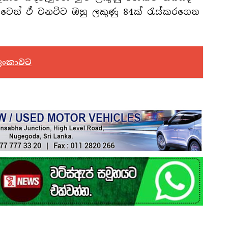
තුවෙන් ඒ වනවිට ඔහු ලකුණු 84ක් රැස්කරගෙන
ී ලංකාවට