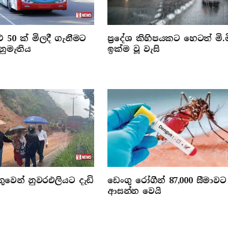
 50 ක් මිලදී ගැනීමට
ප්‍රදේශ කිහිපයකට හෙටත් මි.ම
නුමැතිය
ඉක්ම වූ වැසි
වෙන් නුවරඑලියට දැඩි
ඩෙංගු රෝගීන් 87,000 සීමාවට
ආසන්න වෙයි