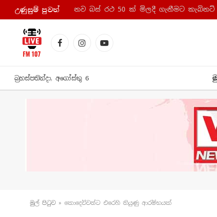
නව බස් රථ 50 ක් මිලදී ගැනීමට කැබිනට්
උණුසුම් පුව​ත්
Facebook
Instagram
YouTube
ම
බ්‍රහස්පතින්දා, අගෝස්තු 6
මුල් පිටු​ව
»
කොදෙව්වන්ට එරෙහි තියුණු ආරම්භයක්