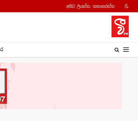
අපි​ට ලියන්න, කතාකරන්​න
​ර