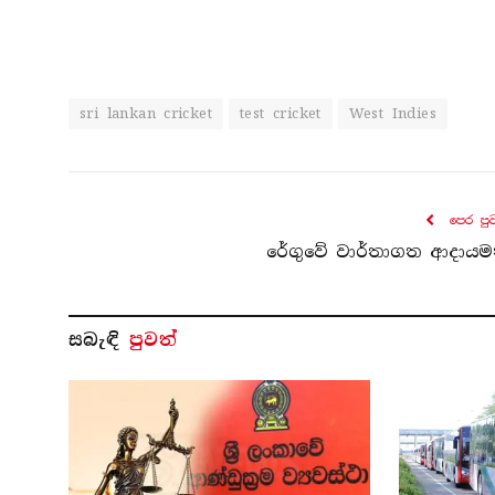
sri lankan cricket
test cricket
West Indies
පෙර පු
රේගුවේ වාර්තාගත ආදායම
සබැ​ඳි
පුවත්