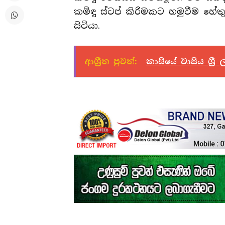
කමිඳු ස්ටප් කිරීමකට හමුවීම හේ
සිටියා.
ආශ්‍රීත පුවත්:
කාසියේ වාසිය ශ්‍ර