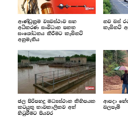
ආණ්ඩුක්‍රම ව්‍යවස්ථාව සහ
නව බස් රථ
අධිකරණ සංවිධාන පනත
කැබිනට් අ
සංශෝධනය කිරීමට කැබිනට්
අනුමැතිය
ජල පිරිපහදු මධ්‍යස්ථාන කිහිපයක
ආපදා හේතු
කටයුතු තාවකාලිකව අත්
බලපෑම්
හිටුවීමට පියවර