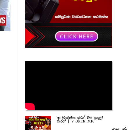
අගමැතිණිය ඉවත් විය යුතුද?
නැද්ද? | V OPEN MIC
එසැණ