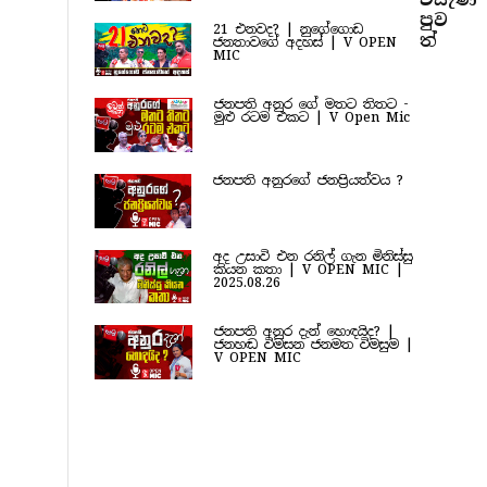
පුව​
21 එනවද? | නුගේගොඩ
ත්
ජනතාවගේ අදහස් | V OPEN
MIC
ජනපති අනුර ගේ මතට තිතට -
මුළු රටම එකට | V Open Mic
ජනපති අනුරගේ ජනප්‍රියත්වය ?
අද උසාවි එන රනිල් ගැන මිනිස්සු
කියන කතා | V OPEN MIC |
2025.08.26
ජනපති අනුර දැන් හොඳයිද? |
ජනහඬ විමසන ජනමත විමසුම |
V OPEN MIC