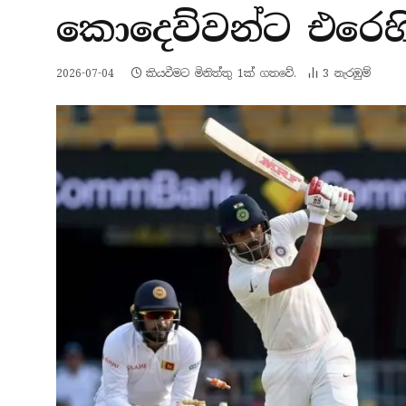
කොදෙව්වන්ට එරෙහි
2026-07-04
කියවීමට මිනිත්තු 1ක් ගතවේ.
3
නැරඹු​ම්