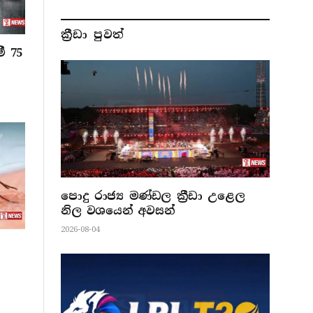
ක්‍රීඩා පුවත්
ී 75
පොදු රාජ්‍ය මණ්ඩල ක්‍රීඩා උළෙල
නිල වශයෙන් අවසන්
2026-08-04