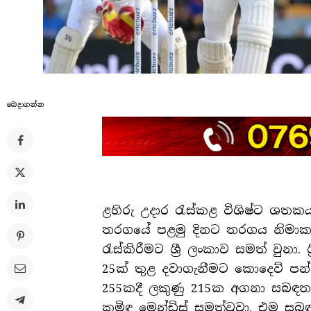
බෙදාගන්​න
ළහිරු උදාර රැස්කළ විශිෂ්ට ශතක
තරගයේ පළමු දිනට තරගය නිමාකරන
රැස්කිරීමට ශ්‍රී ලංකාව සමත් වුනා
25ක් තුළ දවාගැනීමට කොදෙව් පන්
255කදී ලකුණු 215ක අගනා සබඳතා
කමිඳු මෙන්ඩිස් සමත්වූවා. එම සබඳ