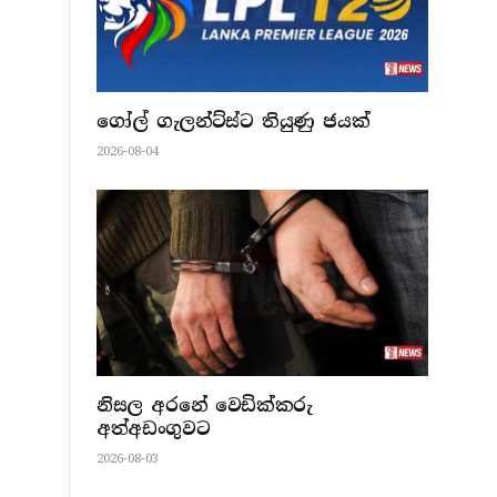
ගෝල් ගැලන්ට්ස්ට තියුණු ජයක්
2026-08-04
නිසල අරනේ වෙඩික්කරු
අත්අඩංගුවට
2026-08-03