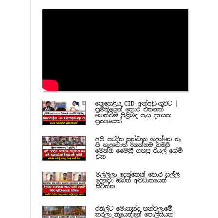
කෙහෙළිය CID අත්අඩංගුවට |
ප්‍රමිතියෙන් තොර එන්නත්
ගෙන්වීම පිළිබඳ පැය දහයක
ප්‍රකාශයක්
අපි පරදින සන්ධාන හදන්නෙ නෑ
පි හැදුවොත් දිනන්නම තමයි
මෙන්න මෛත්‍රී ගහපු රියල් ගේම්
එක
මල්ලිලා දෙන්නෙක් හොර සල්ලි
දෙනවා ඔබත් අවධානයෙන්
සිටින්න
රනිල්ට මොකක්ද හත්වලාමේ
කරලා තියෙන්නේ පොලිසියත්