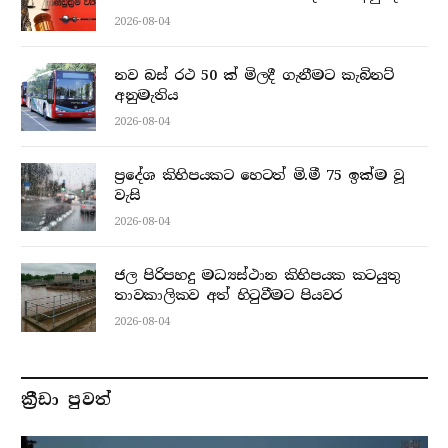
2026-08-04
නව බස් රථ 50 ක් මිලදී ගැනීමට කැබිනට්
අනුමැතිය
2026-08-04
ප්‍රදේශ කිහිපයකට හෙටත් මි.මී 75 ඉක්ම වූ
වැසි
2026-08-04
ජල පිරිපහදු මධ්‍යස්ථාන කිහිපයක කටයුතු
තාවකාලිකව අත් හිටුවීමට පියවර
2026-08-04
ක්‍රීඩා පුවත්