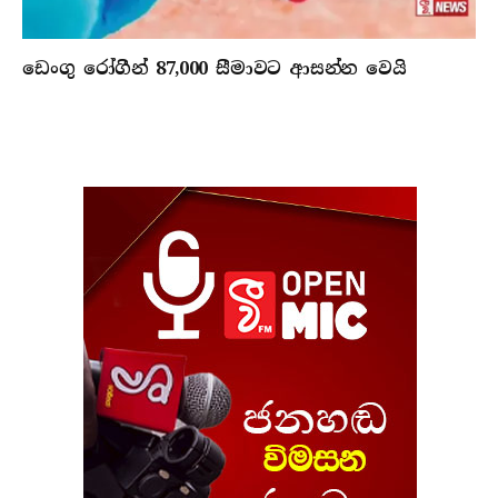
ඩෙංගු රෝගීන් 87,000 සීමාවට ආසන්න වෙයි