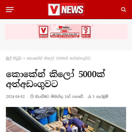
මුල් පිටු​ව
»
කොකේන් කිලෝ 5000ක් අත්අඩංගුවට
කොකේන් කිලෝ 5000ක්
අත්අඩංගුවට
2024-04-02
කියවීමට මිනිත්තු 1ක් ගතවේ.
5
නැරඹු​ම්