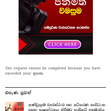
The request cannot be completed because you have
exceeded your
quota
.
එසැණ පුව​ත්
ආණ්ඩුක්‍රම ව්‍යවස්ථාව සහ අධිකරණ සංවිධාන
පනත සංශෝධනය කිරීමට කැබිනට් අනුමැතිය