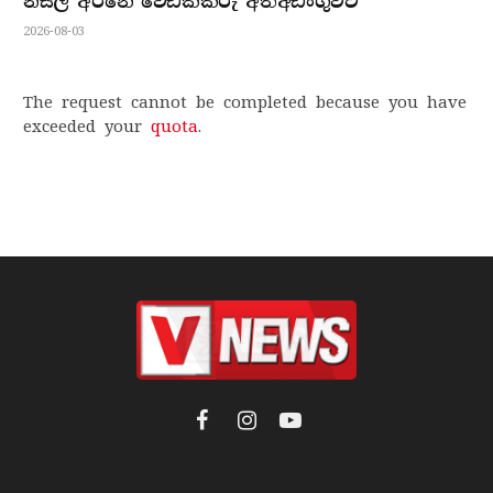
නිසල අරනේ වෙඩික්කරු අත්අඩංගුවට
2026-08-03
The request cannot be completed because you have
exceeded your
quota
.
Facebook
Instagram
YouTube