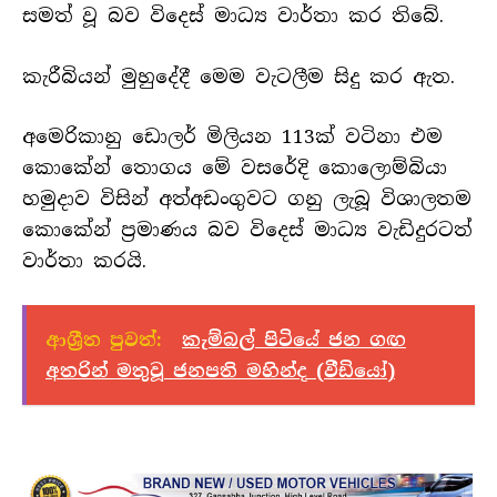
සමත් වූ බව විදෙස් මාධ්‍ය වාර්තා කර තිබේ.
කැරී­බි­යන් මුහු­දේදී මෙම වැටලීම සිදු කර ඇත.
අමෙ­රි­කානු ඩොලර් මිලි­යන 113ක් වටිනා එම
කොකේන් තොගය මේ වස­රේදි කොලො­ම්බියා
හමු­දාව විසින් අත්අඩංගු­වට ගනු ලැබූ විශා­ල­තම
කොකේන් ප්‍රමා­ණය බව විදෙස් මාධ්‍ය වැඩි­දු­ර­ටත්
වාර්තා කරයි.
ආශ්‍රීත පුවත්:
කැම්බල් පිටියේ ජන ගඟ
අතරින් මතුවූ ජනපති මහින්ද (වීඩියෝ)