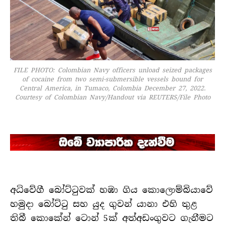
FILE PHOTO: Colombian Navy officers unload seized packages
of cocaine from two semi-submersible vessels bound for
Central America, in Tumaco, Colombia December 27, 2022.
Courtesy of Colombian Navy/Handout via REUTERS/File Photo
අධි­වේගී බෝට්ටු­වක් හඹා ගිය කොලො­ම්බි­යාවේ
හමුදා බෝට්ටු සහ යුද ගුවන් යානා එහි තුළ
තිබී කොකේන් ටොන් 5ක් අත්අ­ඩං­ගු­වට ගැනී­මට