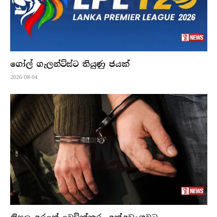
ගෝල් ගැලන්ට්ස්ට තියුණු ජයක්
2026-08-04