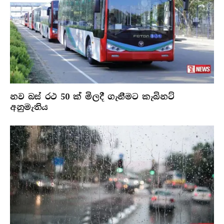
නව බස් රථ 50 ක් මිලදී ගැනීමට කැබිනට්
අනුමැතිය