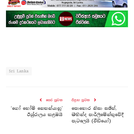
Sri Lanka
පෙර පුව​ත
ඊළඟ පුව​ත
‘ගෝ හෝම් නෙතන්යාහු’
පොහොර නිසා සජිත්,
ඊශ්‍ර්‍රාලය කළඹයි
මහින්ද පාර්ලිමේන්තුවේදී
පැටලෙයි (වීඩියෝ)