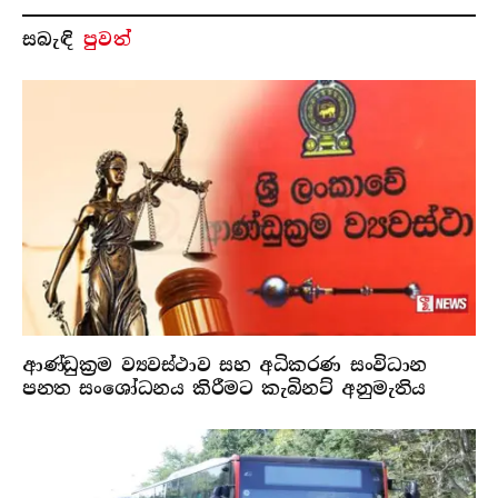
සබැ​ඳි
පුවත්
ආණ්ඩුක්‍රම ව්‍යවස්ථාව සහ අධිකරණ සංවිධාන
පනත සංශෝධනය කිරීමට කැබිනට් අනුමැතිය