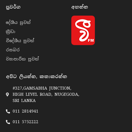
ප්‍රවර්​ග
අහන්​න
දේශීය පුව​ත්
ක්‍රී​ඩා
විදේශීය පුව​ත්
රසබ​ර
ව්‍යාපාරික පුව​ත්
අපිට ලියන්න, කතාකරන්න
#327,GAMSABHA JUNCTION,
HIGH LEVEL ROAD, NUGEGODA,
SRI LANKA
011 2814941
011 5752222