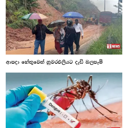
ආපදා හේතුවෙන් නුවරඑලියට දැඩි බලපෑම්