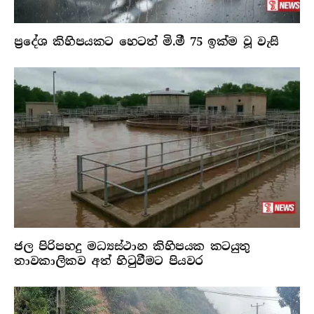
ප්‍රදේශ කිහිපයකට හෙටත් මි.මී 75 ඉක්ම වූ වැසි
ජල පිරිපහදු මධ්‍යස්ථාන කිහිපයක කටයුතු
තාවකාලිකව අත් හිටුවීමට පියවර