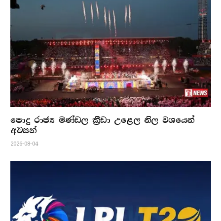
පොදු රාජ්‍ය මණ්ඩල ක්‍රීඩා උළෙල නිල වශයෙන්
අවසන්
2026-08-04