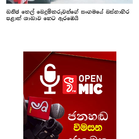
ඛනිජ තෙල් බෙදුම්කරුවන්ගේ සංගමයේ බස්නාහිර
පළාත් ශාඛාව හෙට ඇරඹෙයි