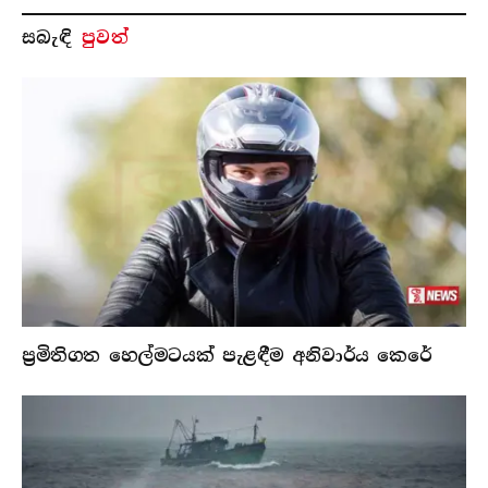
සබැ​ඳි
පුවත්
ප්‍රමිතිගත හෙල්මටයක් පැළඳීම අනිවාර්ය කෙරේ