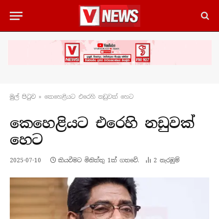
මුල් පිටු​ව
»
කෙහෙළියට එරෙහි නඩුවක් හෙට
කෙහෙළියට එරෙහි නඩුවක්
හෙට
2025-07-10
කියවීමට මිනිත්තු 1ක් ගතවේ.
2
නැරඹු​ම්