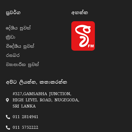
ප්‍රවර්​ග
අහන්​න
දේශීය පුව​ත්
ක්‍රී​ඩා
විදේශීය පුව​ත්
රසබ​ර
ව්‍යාපාරික පුව​ත්
අපිට ලියන්න, කතාකරන්න
#327,GAMSABHA JUNCTION,
HIGH LEVEL ROAD, NUGEGODA,
SRI LANKA
011 2814941
011 5752222