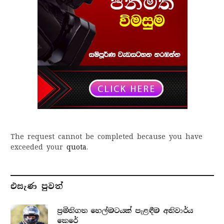
The request cannot be completed because you have
exceeded your
quota
.
එසැණ පුව​ත්
ප්‍රමිතිගත හෙල්මටයක් පැළඳීම අනිවාර්ය
කෙරේ