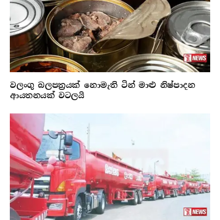
වලංගු බලපත්‍රයක් නොමැති ටින් මාළු නිෂ්පාදන
ආයතනයක් වටලයි