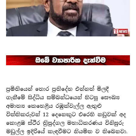
ප්‍රමිතියෙන් තොර ප්‍රතිදේහ එන්නත් මිලදී
ගැනීමේ සිද්ධිය සම්බන්ධයෙන් හිටපු සෞඛ්‍ය
අමාත්‍ය කෙහෙළිය රඹුක්වැල්ල ඇතුළු
විත්තිකරුවන් 12 දෙනෙකුට එරෙහි නඩුවක් අද
කොළඹ ස්ථීර ත්‍රිපුද්ගල මහාධිකරණය විනිසුරු
මඩුල්ල ඉදිරියේ කැඳවීමට නියමිත ව තිබෙනවා.