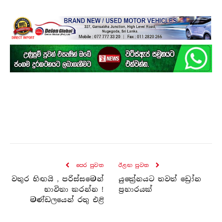
පෙර පුව​ත
ඊළඟ පුව​ත
වතුර හිඟයි , පරිස්සමෙන්
යුක්‍රේනයට තවත් ඩ්‍රෝන
භාවිතා කරන්න !
ප්‍රහාරයක්
මණ්ඩලයෙන් රතු එළි