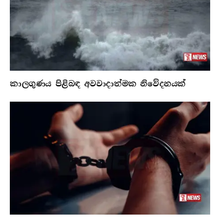
කාලගුණය පිළිබඳ අවවාදාත්මක නිවේදනයක්