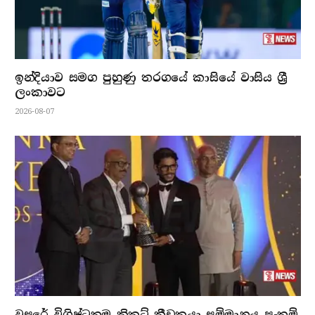
ඉන්දියාව සමග පුහුණු තරගයේ කාසියේ වාසිය ශ්‍රී
ලංකාවට
2026-08-07
වසරේ විශිෂ්ටතම ක්‍රිකට් ක්‍රීඩකයා සම්මානය පැතුම්