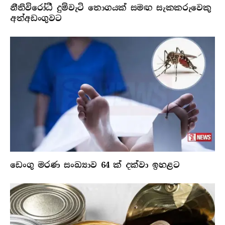
නීතිවිරෝධී දුම්වැටි තොගයක් සමඟ සැකකරුවෙකු
අත්අඩංගුවට
ඩෙංගු මරණ සංඛ්‍යාව 64 ක් දක්වා ඉහළට