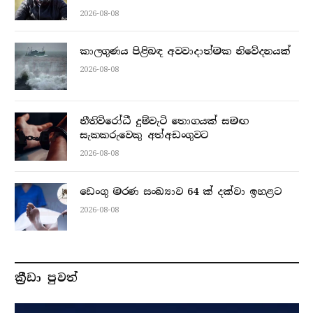
2026-08-08
කාලගුණය පිළිබඳ අවවාදාත්මක නිවේදනයක්
2026-08-08
නීතිවිරෝධී දුම්වැටි තොගයක් සමඟ
සැකකරුවෙකු අත්අඩංගුවට
2026-08-08
ඩෙංගු මරණ සංඛ්‍යාව 64 ක් දක්වා ඉහළට
2026-08-08
ක්‍රීඩා පුවත්