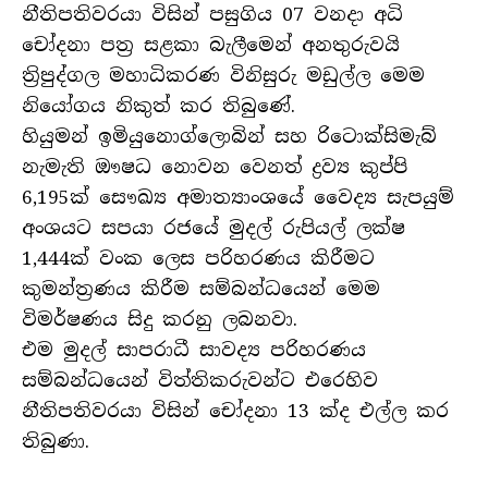
නීතිපතිවරයා විසින් පසුගිය 07 වනදා අධි
චෝදනා පත්‍ර සළකා බැලීමෙන් අනතුරුවයි
ත්‍රිපුද්ගල මහාධිකරණ විනිසුරු මඩුල්ල මෙම
නියෝගය නිකුත් කර තිබුණේ.
හියුමන් ඉමියුනොග්ලොබින් සහ රිටොක්සිමැබ්
නැමැති ඖෂධ නොවන වෙනත් ද්‍රව්‍ය කුප්පි
6,195ක් සෞඛ්‍ය අමාත්‍යාංශයේ වෛද්‍ය සැපයුම්
අංශයට සපයා රජයේ මුදල් රුපියල් ලක්ෂ
1,444ක් වංක ලෙස පරිහරණය කිරීමට
කුමන්ත්‍රණය කිරීම සම්බන්ධයෙන් මෙම
විමර්ෂණය සිදු කරනු ලබනවා.
එම මුදල් සාපරාධී සාවද්‍ය පරිහරණය
සම්බන්ධයෙන් විත්තිකරුවන්ට එරෙහිව
නීතිපතිවරයා විසින් චෝදනා 13 ක්ද එල්ල කර
තිබුණා.