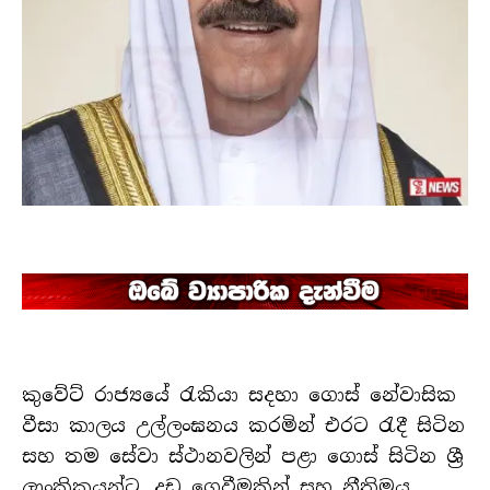
කුවේට් රාජ්‍යයේ රැකියා සදහා ගොස් නේවාසික
වීසා කාලය උල්ලංඝනය කරමින් එරට රැදී සිටින
සහ තම සේවා ස්ථානවලින් පළා ගොස් සිටින ශ්‍රී
ලාංකිකයන්ට, දඩ ගෙවීමකින් සහ නීතිමය