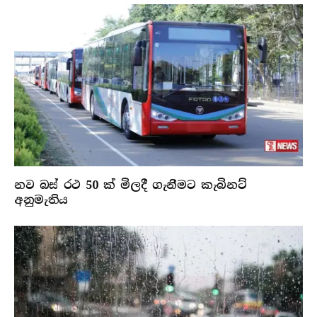
නව බස් රථ 50 ක් මිලදී ගැනීමට කැබිනට්
අනුමැතිය