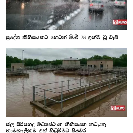
ප්‍රදේශ කිහිපයකට හෙටත් මි.මී 75 ඉක්ම වූ වැසි
ජල පිරිපහදු මධ්‍යස්ථාන කිහිපයක කටයුතු
තාවකාලිකව අත් හිටුවීමට පියවර