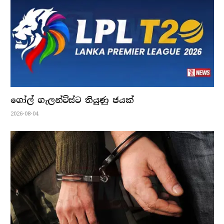
ගෝල් ගැලන්ට්ස්ට තියුණු ජයක්
2026-08-04