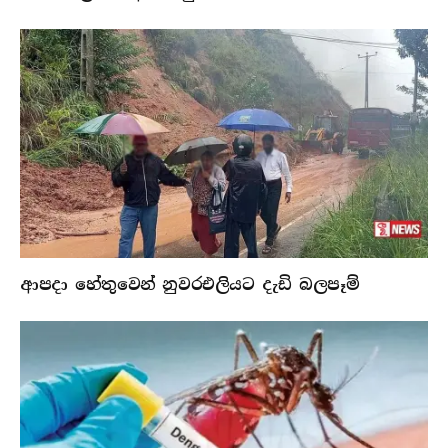
ආපදා හේතුවෙන් නුවරඑලියට දැඩි බලපෑම්