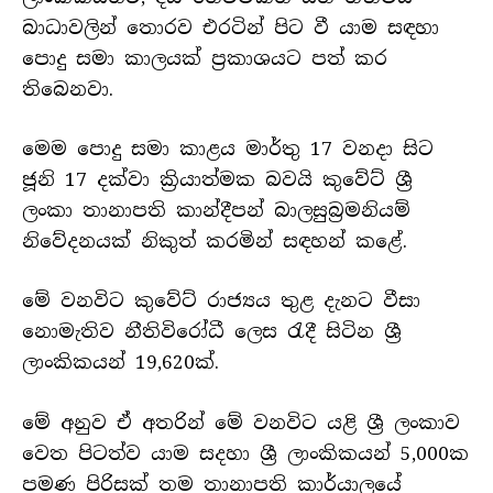
බාධාවලින් තොරව එරටින් පිට වී යාම සඳහා
පොදු සමා කාලයක් ප්‍රකාශයට පත් කර
තිබෙනවා.
මෙම පොදු සමා කාළය මාර්තු 17 වනදා සිට
ජූනි 17 දක්වා ක්‍රියාත්මක බවයි කුවේට් ශ්‍රී
ලංකා තානාපති කාන්දීපන් බාලසුබ්‍රමනියම්
නිවේදනයක් නිකුත් කරමින් සඳහන් කළේ.
මේ වනවිට කුවේට් රාජ්‍යය තුළ දැනට වීසා
නොමැතිව නීතිවිරෝධී ලෙස රැදී සිටින ශ්‍රී
ලාංකිකයන් 19,620ක්.
මේ අනුව ඒ අතරින් මේ වනවිට යළි ශ්‍රී ලංකාව
වෙත පිටත්ව යාම සදහා ශ්‍රී ලාංකිකයන් 5,000ක
පමණ පිරිසක් තම තානාපති කාර්යාලයේ