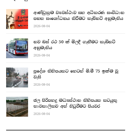
ආණ්ඩුක්‍රම ව්‍යවස්ථාව සහ අධිකරණ සංවිධාන
පනත සංශෝධනය කිරීමට කැබිනට් අනුමැතිය
2026-08-04
නව බස් රථ 50 ක් මිලදී ගැනීමට කැබිනට්
අනුමැතිය
2026-08-04
ප්‍රදේශ කිහිපයකට හෙටත් මි.මී 75 ඉක්ම වූ
වැසි
2026-08-04
ජල පිරිපහදු මධ්‍යස්ථාන කිහිපයක කටයුතු
තාවකාලිකව අත් හිටුවීමට පියවර
2026-08-04