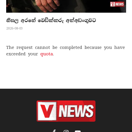
නිසල අරනේ වෙඩික්කරු අත්අඩංගුවට
2026-08-03
The request cannot be completed because you have
exceeded your
quota
.