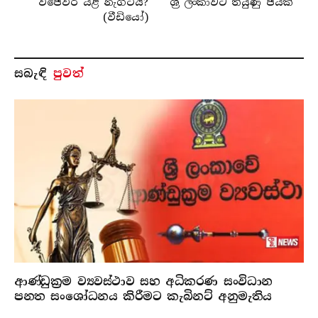
විජේවීර යළි නැගිටියි?
ශ්‍රී ලංකාවට තියුණු ජයක්
(වීඩියෝ)
සබැ​ඳි
පුවත්
ආණ්ඩුක්‍රම ව්‍යවස්ථාව සහ අධිකරණ සංවිධාන
පනත සංශෝධනය කිරීමට කැබිනට් අනුමැතිය