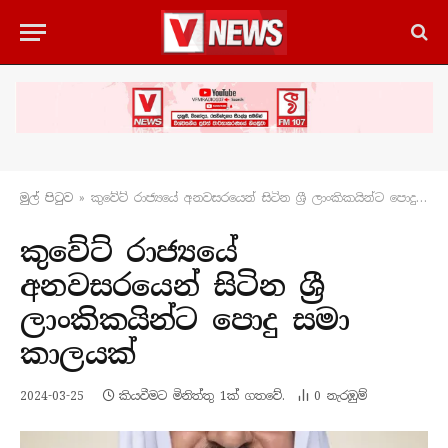
මුල් පිටු​ව
»
කුවේට් රාජ්‍යයේ අනවසරයෙන් සිටින ශ්‍රී ලාංකිකයින්ට පොදු සමා කාලයක්
කුවේට් රාජ්‍යයේ
අනවසරයෙන් සිටින ශ්‍රී
ලාංකිකයින්ට පොදු සමා
කාලයක්
2024-03-25
කියවීමට මිනිත්තු 1ක් ගතවේ.
0
නැරඹු​ම්