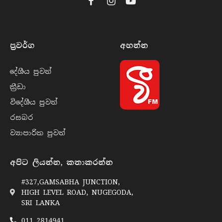
Facebook
Instagram
YouTube
ප්‍රවර්​ග
අහන්​න
දේශීය පුව​ත්
ක්‍රී​ඩා
විදේශීය පුව​ත්
රසබ​ර
ව්‍යාපාරික පුව​ත්
අපිට ලියන්න, කතාකරන්න
#327,GAMSABHA JUNCTION,
HIGH LEVEL ROAD, NUGEGODA,
SRI LANKA
011 2814941