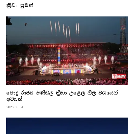
ක්‍රීඩා පුවත්
පොදු රාජ්‍ය මණ්ඩල ක්‍රීඩා උළෙල නිල වශයෙන්
අවසන්
2026-08-04