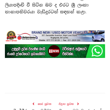
ලියාපදිංචි වී සිටින බව ද එරට ශ්‍රී ලංකා
තානාපතිවරයා වැඩිදුරටත් සඳහන් කළා.
පෙර පුව​ත
ඊළඟ පුව​ත