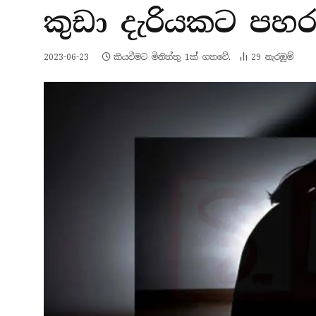
කුඩා දැරියකට පහර
2023-06-23
කියවීමට මිනිත්තු 1ක් ගතවේ.
29
නැරඹු​ම්