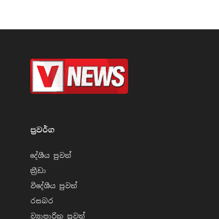
ප්‍රවර්​ග
දේශීය පුව​ත්
ක්‍රී​ඩා
විදේශීය පුව​ත්
රසබ​ර
ව්‍යාපාරික පුව​ත්