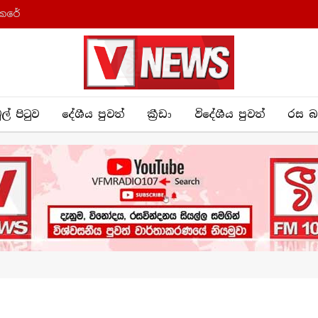
කෙරේ
ුල් පිටුව
දේශීය පුව​ත්
ක්‍රී​ඩා
විදේශීය පුවත්
රස බ