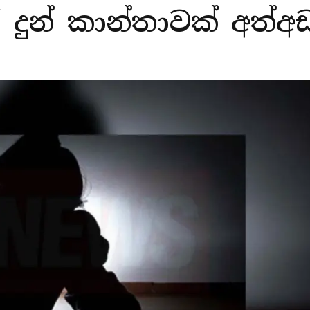
 දුන් කාන්තාවක් අත්අ