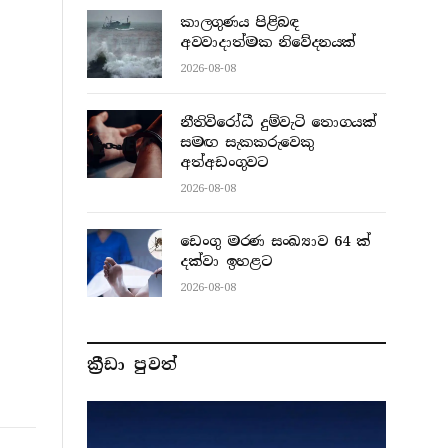
කාලගුණය පිළිබඳ
අවවාදාත්මක නිවේදනයක්
2026-08-08
නීතිවිරෝධී දුම්වැටි තොගයක්
සමඟ සැකකරුවෙකු
අත්අඩංගුවට
2026-08-08
ඩෙංගු මරණ සංඛ්‍යාව 64 ක්
දක්වා ඉහළට
2026-08-08
ක්‍රීඩා පුවත්