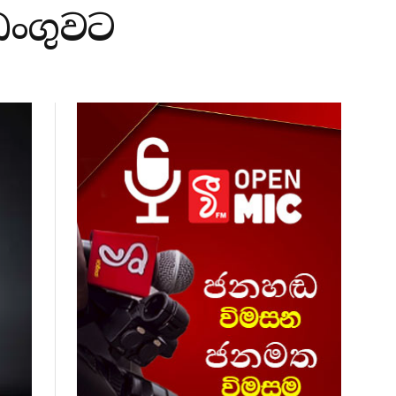
ඩංගුවට