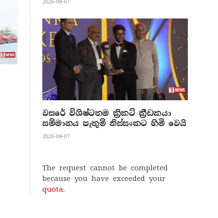
2026-08-07
වසරේ විශිෂ්ටතම ක්‍රිකට් ක්‍රීඩකයා
සම්මානය පැතුම් නිස්සංකට හිමි වෙයි
2026-08-07
The request cannot be completed
because you have exceeded your
quota
.