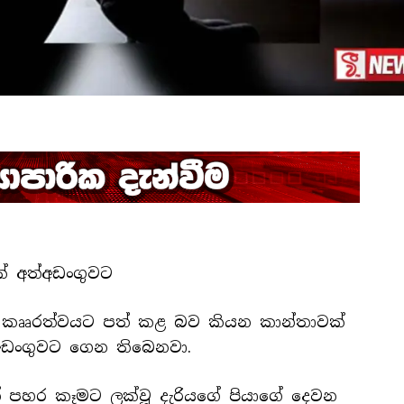
ක් අත්අඩංගුවට
ර දී කෲරත්වයට පත් කළ බව කියන කාන්තාවක්
අඩංගුවට ගෙන තිබෙනවා.
පහර කෑමට ලක්වූ දැරියගේ පියාගේ දෙවන