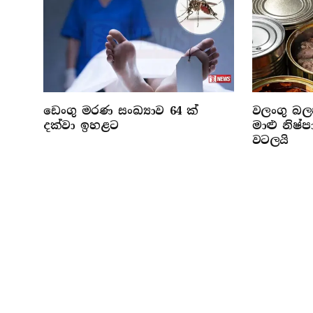
ඩෙංගු මරණ සංඛ්‍යාව 64 ක්
වලංගු බලප
දක්වා ඉහළට
මාළු නිෂ
වටලයි