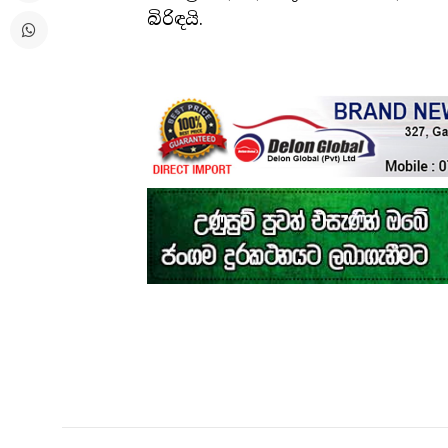
බිරිඳයි.