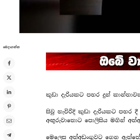
බෙදාගන්​න
කුඩා දැරියකට පහර දුන් කාන්තාව
සිවු හැවිරිදි කුඩා දැරියකට පහ
අඟුරුවාතොට පොලිසිය මගින් අත්
මෙලෙස අත්අඩංගුවට ගෙන ඇත්තේ 