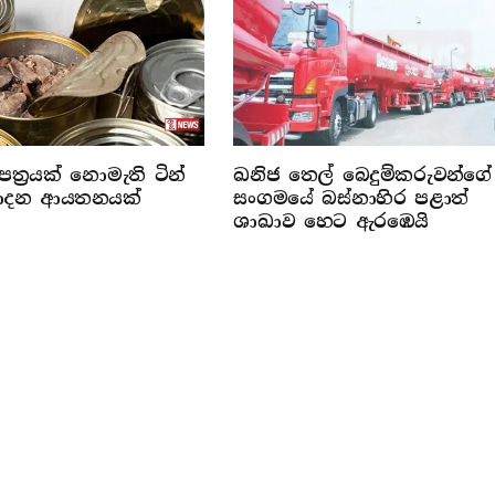
ත්‍රයක් නොමැති ටින්
ඛනිජ තෙල් බෙදුම්කරුවන්ගේ
්පාදන ආයතනයක්
සංගමයේ බස්නාහිර පළාත්
ශාඛාව හෙට ඇරඹෙයි