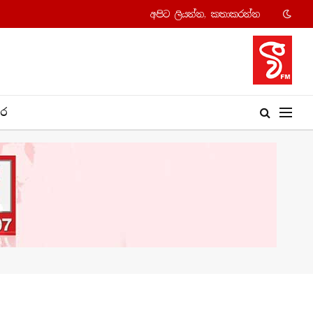
අපි​ට ලියන්න, කතාකරන්​න
​ර