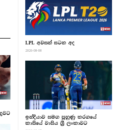
LPL අවසන් සටන අද
2026-08-08
ගුවට
ඉන්දියාව සමග පුහුණු තරගයේ
කාසියේ වාසිය ශ්‍රී ලංකාවට