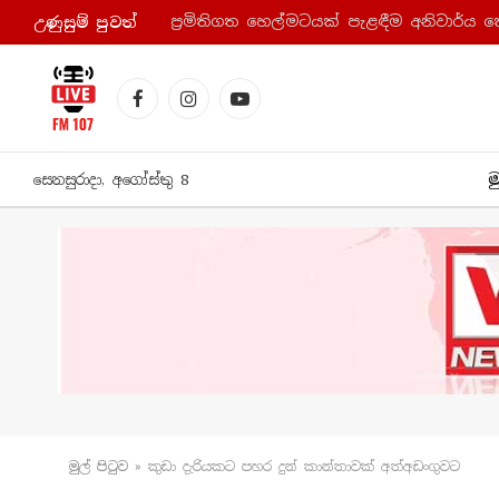
ප්‍රමිතිගත හෙල්මටයක් පැළඳීම අනිවාර්ය 
උණුසුම් පුව​ත්
Facebook
Instagram
YouTube
ම
සෙනසුරාදා, අගෝස්තු 8
මුල් පිටු​ව
»
කුඩා දැරියකට පහර දුන් කාන්තාවක් අත්අඩංගුවට