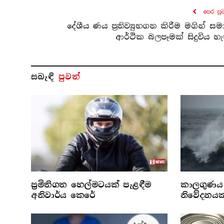
පෙර පු
දේශීය ණය ප්‍රතිව්‍යුහගත කිරීම මගින් සම
ආර්ථික බලපෑමක් සිදුවිය හැ
සබැ​ඳි
පුවත්
ප්‍රමිතිගත හෙල්මටයක් පැළඳීම
කාලගුණය 
අනිවාර්ය කෙරේ
නිවේදනයක