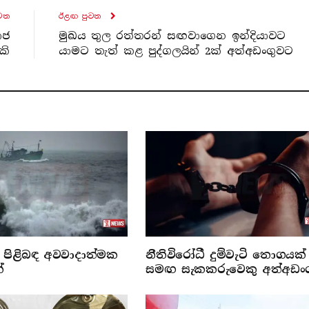
ව​ත
ඊළඟ පුව​ත
ාජ
මුඛය තුල රත්තරන් සඟවාගෙන ඉන්දියාවට
කි
යාමට තැත් කළ පුද්ගලයින් 2ක් අත්අඩංගුවට
පිළිබඳ අවවාදාත්මක
නීතිවිරෝධී දුම්වැටි තොගයක්
්
සමඟ සැකකරුවෙකු අත්අඩං