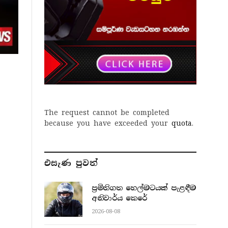
The request cannot be completed
because you have exceeded your
quota
.
එසැණ පුව​ත්
ප්‍රමිතිගත හෙල්මටයක් පැළඳීම
අනිවාර්ය කෙරේ
2026-08-08