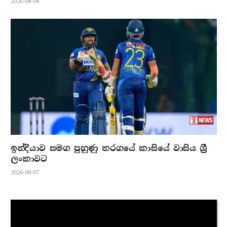
2026-08-08
ඉන්දියාව සමග පුහුණු තරගයේ කාසියේ වාසිය ශ්‍රී
ලංකාවට
2026-08-07