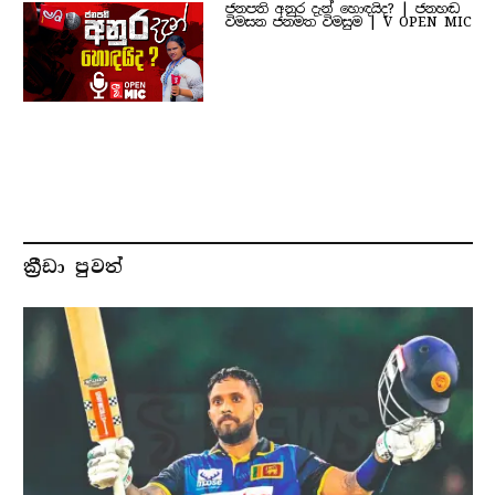
ජනපති අනුර දැන් හොඳයිද? | ජනහඬ
විමසන ජනමත විමසුම | V OPEN MIC
ක්‍රීඩා පුවත්