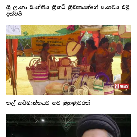
ශ්‍රි ලංකා වෘත්තිය ක්‍රිකට් ක්‍රිඩකයන්ගේ සංගමය එළි
දක්වයි
තල් කර්මාන්තයට නව මුහුණුවරක්