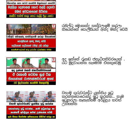
රනිල්ට මොකක්ද හත්වලාමේ කරලා
තියෙන්නේ පොලිසියත් අන්ද මන්ද වෙයි
අද ඉන්නේ රූකඩ ජනාධිපතිවරයෙක් ,
රට මුදවාගන්න හැමෝම එකතුවෙමු
වහාම ගුරුවරුන්ට යුක්තිය ඉටු
කරන්නපොරොන්දු ඉටු කරන්න... තාම
ඉටුකරලා නෑනැත්නම් අර්බුදය තවත්
උත්සන්න