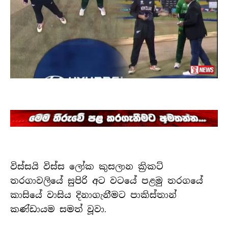
විස්සයි විස්ස ලෝක කුසලාන ක්‍රිකට්
තරගාවලියේ සුපිරි අට වටයේ පළමු තරගයේ
කාසියේ වාසිය දිනාගැනීමට පාකිස්තාන්
කණ්ඩායම සමත් වූවා.