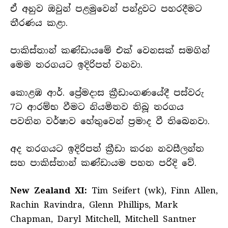
ඒ අනුව ඔවුන් පළමුවෙන් පන්දුවට පහරදීමට
තීරණය කළා.
පාකිස්තාන් කණ්ඩායමේ එක් වෙනසක් සමගින්
මෙම තරගයට ඉදිරිපත් වනවා.
කොළඹ ආර්. ප්‍රේමදාස ක්‍රීඩාංගණයේදී පස්වරු
7ට ආරම්භ වීමට නියමිතව තිබූ තරගය
පවතින වර්ෂාව හේතුවෙන් ප්‍රමාද වී තිබෙනවා.
අද තරගයට ඉදිරිපත් ක්‍රීඩා කරන නවසීලන්ත
සහ පාකිස්තාන් කණ්ඩායම පහත පරිදි වේ.
New Zealand XI:
Tim Seifert (wk), Finn Allen,
Rachin Ravindra, Glenn Phillips, Mark
Chapman, Daryl Mitchell, Mitchell Santner