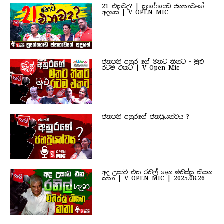
21 එනවද? | නුගේගොඩ ජනතාවගේ
අදහස් | V OPEN MIC
ජනපති අනුර ගේ මතට තිතට - මුළු
රටම එකට | V Open Mic
ජනපති අනුරගේ ජනප්‍රියත්වය ?
අද උසාවි එන රනිල් ගැන මිනිස්සු කියන
කතා | V OPEN MIC | 2025.08.26