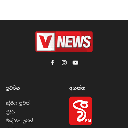
Facebook
Instagram
YouTube
ප්‍රවර්​ග
අහන්​න
දේශීය පුව​ත්
ක්‍රී​ඩා
විදේශීය පුව​ත්