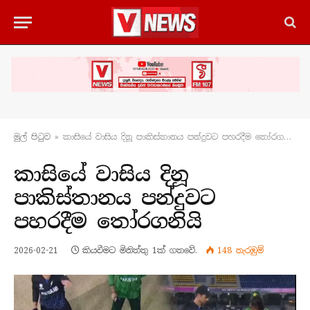
මුල් පිටු​ව
»
කාසියේ වාසිය දිනූ පාකිස්තානය පන්දුවට පහරදීම තෝරගනියි
කාසියේ වාසිය දිනූ
පාකිස්තානය පන්දුවට
පහරදීම තෝරගනියි
2026-02-21
කියවීමට මිනිත්තු 1ක් ගතවේ.
148
නැරඹු​ම්