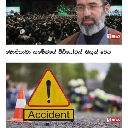
මොජ්තාබා කමේනිගේ විඩියෝවක් නිකුත් වෙයි