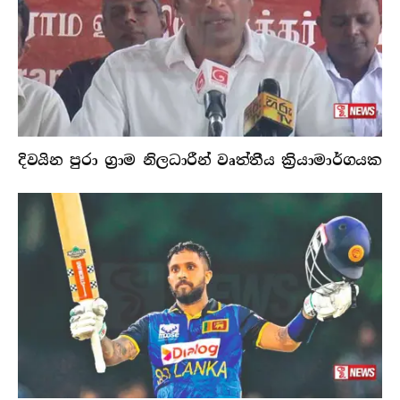
දිවයින පුරා ග්‍රාම නිලධාරීන් වෘත්තීය ක්‍රියාමාර්ගයක