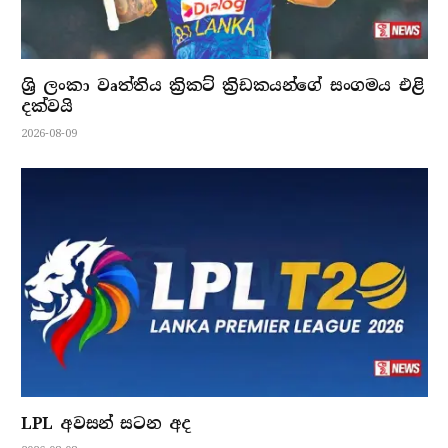
ශ්‍රි ලංකා වෘත්තිය ක්‍රිකට් ක්‍රිඩකයන්ගේ සංගමය එළි
දක්වයි
2026-08-09
LPL අවසන් සටන අද