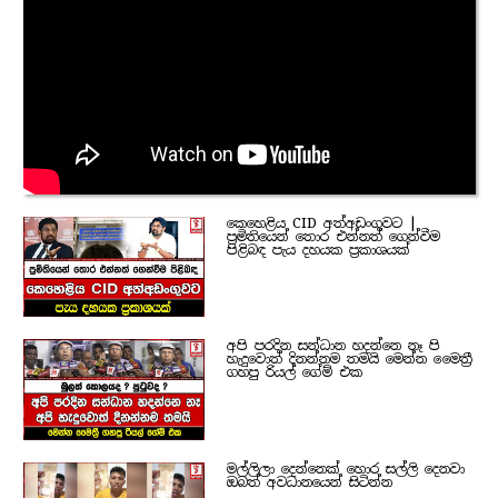
කෙහෙළිය CID අත්අඩංගුවට |
ප්‍රමිතියෙන් තොර එන්නත් ගෙන්වීම
පිළිබඳ පැය දහයක ප්‍රකාශයක්
අපි පරදින සන්ධාන හදන්නෙ නෑ පි
හැදුවොත් දිනන්නම තමයි මෙන්න මෛත්‍රී
ගහපු රියල් ගේම් එක
මල්ලිලා දෙන්නෙක් හොර සල්ලි දෙනවා
ඔබත් අවධානයෙන් සිටින්න