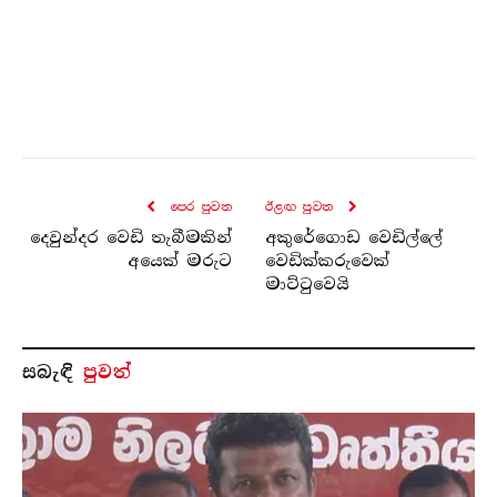
පෙර පුව​ත
ඊළඟ පුව​ත
දෙවුන්දර වෙඩි තැබීමකින්
අකුරේගොඩ වෙඩිල්ලේ
අයෙක් මරුට
වෙඩික්කරුවෙක්
මාට්ටුවෙයි
සබැ​ඳි
පුවත්