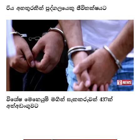
රිය අනතුරකින් පුද්ගලයෙකු ජීවිතක්ෂයට
විශේෂ මෙහෙයුම් මගින් සැකකරුවන් 437ක්
අත්අඩංගුවට