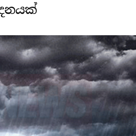
දනයක්