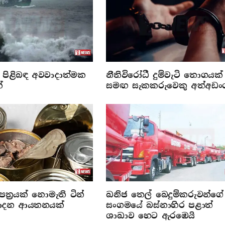
පිළිබඳ අවවාදාත්මක
නීතිවිරෝධී දුම්වැටි තොගයක්
්
සමඟ සැකකරුවෙකු අත්අඩං
ත්‍රයක් නොමැති ටින්
ඛනිජ තෙල් බෙදුම්කරුවන්ගේ
්පාදන ආයතනයක්
සංගමයේ බස්නාහිර පළාත්
ශාඛාව හෙට ඇරඹෙයි