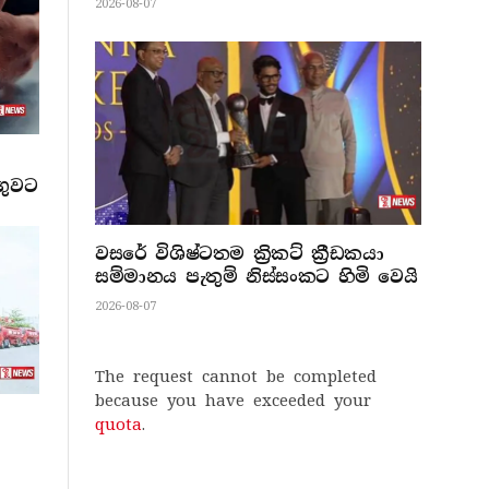
2026-08-07
ගුවට
වසරේ විශිෂ්ටතම ක්‍රිකට් ක්‍රීඩකයා
සම්මානය පැතුම් නිස්සංකට හිමි වෙයි
2026-08-07
The request cannot be completed
because you have exceeded your
quota
.