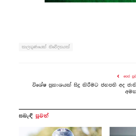
කාලගුණයෙන් නිවේදනයක්
පෙර පු
විශේෂ ප්‍රකාශයක් සිදු කිරීමට ජනපති අද ජාත
අමත
සබැ​ඳි
පුවත්