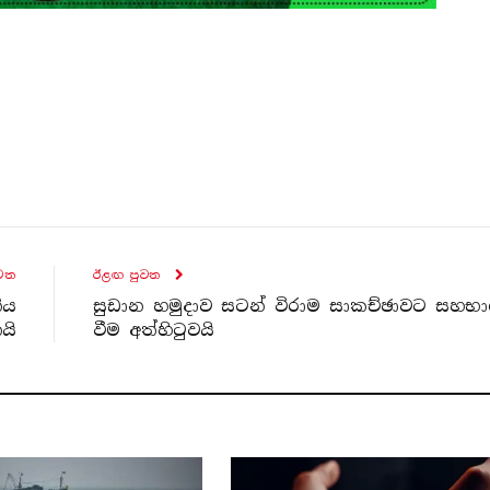
ව​ත
ඊළඟ පුව​ත
ිය
සුඩාන හමුදාව සටන් විරාම සාකච්ඡාවට සහභා
යි
වීම අත්හිටුවයි