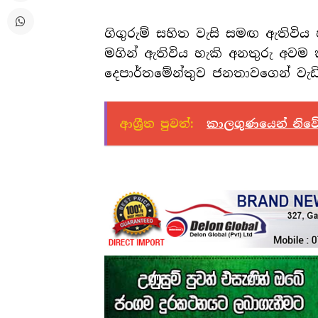
ගිගුරුම් සහිත වැසි සමඟ ඇතිවිය
මගින් ඇතිවිය හැකි අනතුරු අවම 
දෙපාර්තමේන්තුව ජනතාවගෙන් වැඩිද
ආශ්‍රීත පුවත්:
කාලගුණයෙන් නිව