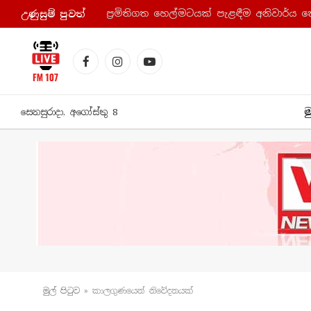
ප්‍රමිතිගත හෙල්මටයක් පැළඳීම අනිවාර්ය 
උණුසුම් පුව​ත්
Facebook
Instagram
YouTube
ම
සෙනසුරාදා, අගෝස්තු 8
මුල් පිටු​ව
»
කාලගුණයෙන් නිවේදනයක්