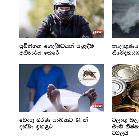
ප්‍රමිතිගත හෙල්මටයක් පැළඳීම
කාලගුණය 
අනිවාර්ය කෙරේ
නිවේදනයක
ඩෙංගු මරණ සංඛ්‍යාව 64 ක්
වලංගු බලප
දක්වා ඉහළට
මාළු නිෂ
වටලයි