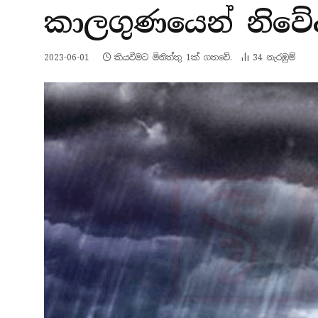
කාලගුණයෙන් නිවේ
2023-06-01
කියවීමට මිනිත්තු 1ක් ගතවේ.
34
නැරඹු​ම්