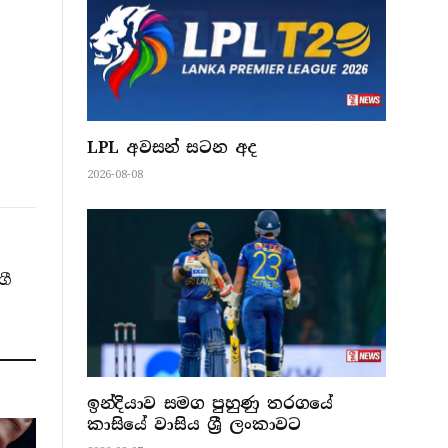
LPL අවසන් සටන අද
2026-08-08
ගී
ඉන්දියාව සමග පුහුණු තරගයේ
කාසියේ වාසිය ශ්‍රී ලංකාවට