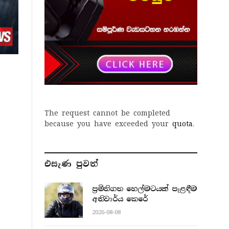
The request cannot be completed
because you have exceeded your
quota
.
එසැණ පුව​ත්
ප්‍රමිතිගත හෙල්මටයක් පැළඳීම
අනිවාර්ය කෙරේ
2026-08-08