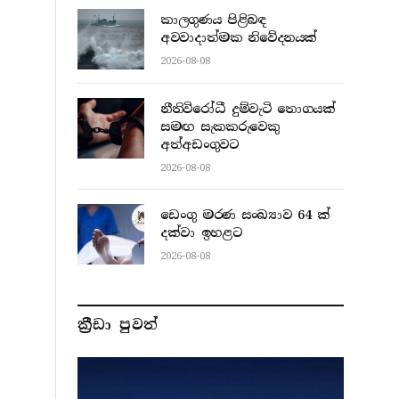
කාලගුණය පිළිබඳ
අවවාදාත්මක නිවේදනයක්
2026-08-08
නීතිවිරෝධී දුම්වැටි තොගයක්
සමඟ සැකකරුවෙකු
අත්අඩංගුවට
2026-08-08
ඩෙංගු මරණ සංඛ්‍යාව 64 ක්
දක්වා ඉහළට
2026-08-08
ක්‍රීඩා පුවත්