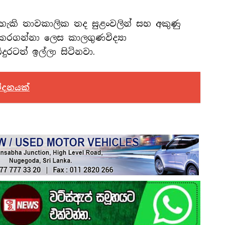
 හැකි තාවකාලික තද සුළංවලින් සහ අකුණු
කරගන්නා ලෙස කාලගුණවිද්‍යා
ුරටත් ඉල්ලා සිටිනවා.
ේදනයක්