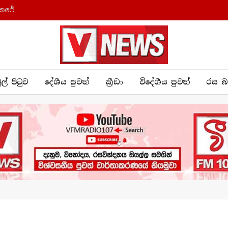
කෙරේ
ුල් පිටුව
දේශීය පුව​ත්
ක්‍රී​ඩා
විදේශීය පුවත්
රස බ