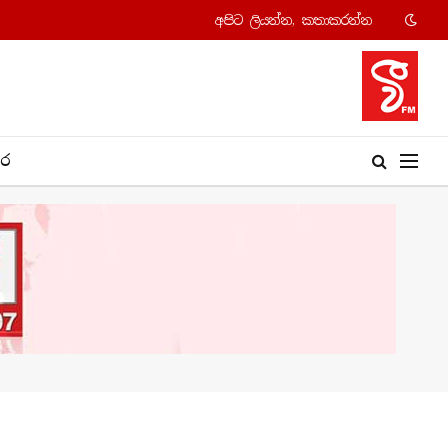
අපි​ට ලියන්න, කතාකරන්​න
​ර