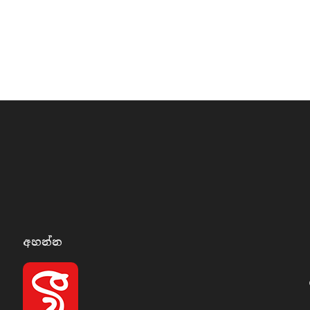
අහන්​න