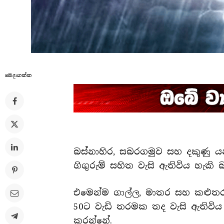
බෙදාගන්​න
බස්නාහිර, සබරගමුව සහ දකුණු යන
ගිගුරුම් සහිත වැසි ඇතිවිය හැකි
එමෙන්ම ගාල්ල, මාතර සහ කළුතර යන
50ට වැඩි තරමක තද වැසි ඇතිවිය
කරන්නේ.