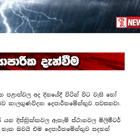
 පළාත්වල අද දිනයේදී විටින් විට වැසි හෝ
 බව කාලගුණවිද්‍යා දෙපාර්තමේන්තුව පවසනවා.
 දිස්ත්‍රික්කවල ඇතැම් ස්ථානවල මිලිමීටර්
 හැක බවයි එම දෙපාර්තමේන්තුව සදහන්