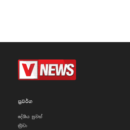
ප්‍රවර්​ග
දේශීය පුව​ත්
ක්‍රී​ඩා