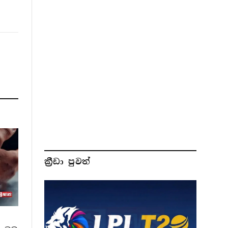
ක්‍රීඩා පුවත්