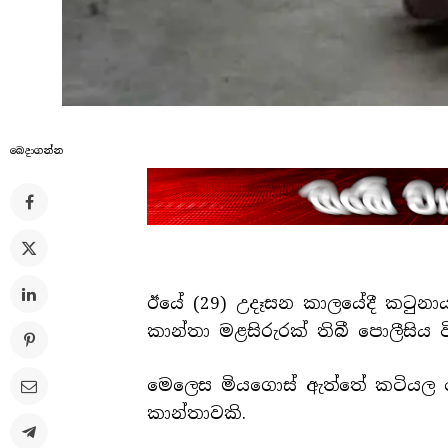
බෙදාගන්​න
ඊයේ (29) උදෑසන කාලයේදී කටුනාය
කාන්තා මළසිරුරක් තිබී පොලීසිය
මෙලෙස මියගොස් ඇත්තේ කටියල දෙම
කාන්තාවකි.