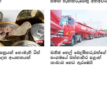
්
සමඟ සැකකරුවෙකු අත්අඩං
ත්‍රයක් නොමැති ටින්
ඛනිජ තෙල් බෙදුම්කරුවන්ගේ
්පාදන ආයතනයක්
සංගමයේ බස්නාහිර පළාත්
ශාඛාව හෙට ඇරඹෙයි