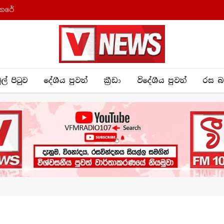
කෙරේ
ුල් පිටුව
දේශීය පුව​ත්
ක්‍රී​ඩා
විදේශීය පුවත්
රස බ