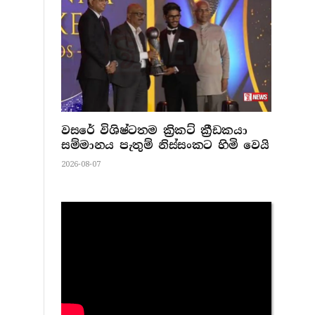
වසරේ විශිෂ්ටතම ක්‍රිකට් ක්‍රීඩකයා
සම්මානය පැතුම් නිස්සංකට හිමි වෙයි
2026-08-07