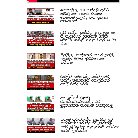
කෙහෙළිය CID අත්අඩංගුවට |
ප්‍රමිතියෙන් තොර එන්නත්
ගෙන්වීම පිළිබඳ පැය දහයක
ප්‍රකාශයක්
අපි පරදින සන්ධාන හදන්නෙ නෑ
පි හැදුවොත් දිනන්නම තමයි
මෙන්න මෛත්‍රී ගහපු රියල් ගේම්
එක
මල්ලිලා දෙන්නෙක් හොර සල්ලි
දෙනවා ඔබත් අවධානයෙන්
සිටින්න
රනිල්ට මොකක්ද හත්වලාමේ
කරලා තියෙන්නේ පොලිසියත්
අන්ද මන්ද වෙයි
අද ඉන්නේ රූකඩ
ජනාධිපතිවරයෙක් , රට
මුදවාගන්න හැමෝම එකතුවෙමු
වහාම ගුරුවරුන්ට යුක්තිය ඉටු
කරන්නපොරොන්දු ඉටු කරන්න...
තාම ඉටුකරලා නෑනැත්නම් අර්බුදය
තවත් උත්සන්න