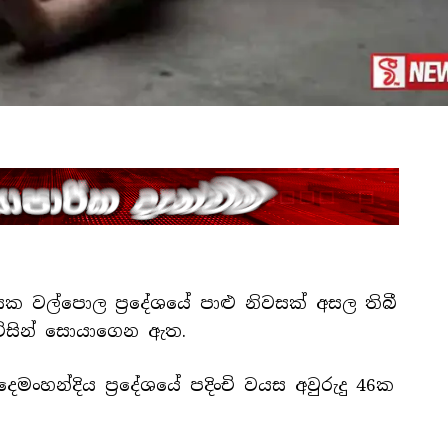
ක වල්පොල ප්‍රදේශයේ පාළු නිවසක් අසල තිබී
 විසින් සොයාගෙන ඇත.
ංහන්දිය ප්‍රදේශයේ පදිංචි වයස අවුරුදු 46ක