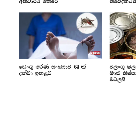
අනිවාර්ය කෙරේ
නිවේදනයක
ඩෙංගු මරණ සංඛ්‍යාව 64 ක්
වලංගු බලප
දක්වා ඉහළට
මාළු නිෂ
වටලයි