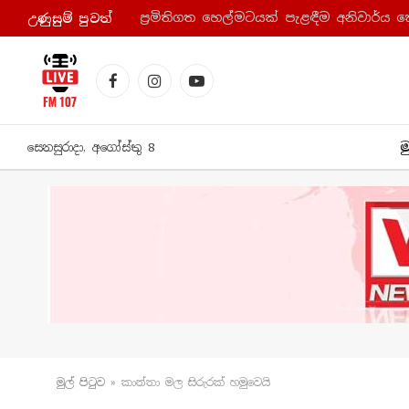
ප්‍රමිතිගත හෙල්මටයක් පැළඳීම අනිවාර්ය 
උණුසුම් පුව​ත්
Facebook
Instagram
YouTube
ම
සෙනසුරාදා, අගෝස්තු 8
මුල් පිටු​ව
»
කාන්තා මල සිරුරක් හමුවෙයි