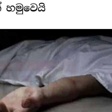
් හමුවෙයි