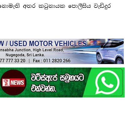
ොමැති අතර කටුනායක පොලීසිය වැඩිදුර