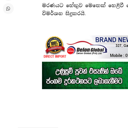
මරණයට හේතුව මෙතෙක් හෙළිවී න
විමර්ශන සිදුකරයි.