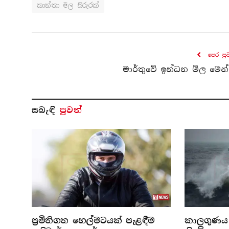
කාන්තා මල සිරුරක්
පෙර පු
මාර්තුවේ ඉන්ධන මිල මෙන
සබැ​ඳි
පුවත්
ප්‍රමිතිගත හෙල්මටයක් පැළඳීම
කාලගුණය 