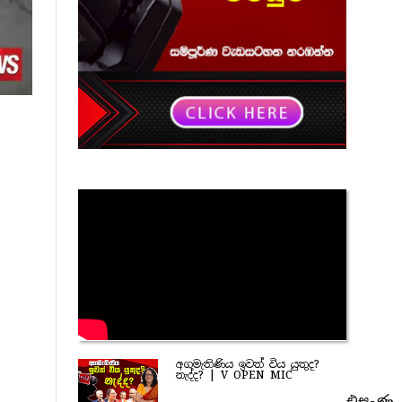
අගමැතිණිය ඉවත් විය යුතුද?
නැද්ද? | V OPEN MIC
එසැණ