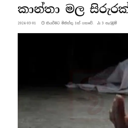
කාන්තා මල සිරුරක
2024-03-01
කියවීමට මිනිත්තු 1ක් ගතවේ.
3
නැරඹු​ම්