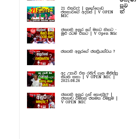
පුව​
21 එනවද? | නුගේගොඩ
ත්
ජනතාවගේ අදහස් | V OPEN
MIC
ජනපති අනුර ගේ මතට තිතට -
මුළු රටම එකට | V Open Mic
ජනපති අනුරගේ ජනප්‍රියත්වය ?
අද උසාවි එන රනිල් ගැන මිනිස්සු
කියන කතා | V OPEN MIC |
2025.08.26
ජනපති අනුර දැන් හොඳයිද? |
ජනහඬ විමසන ජනමත විමසුම |
V OPEN MIC