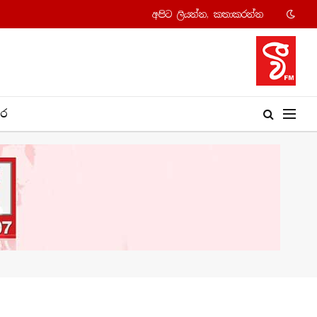
අපි​ට ලියන්න, කතාකරන්​න
​ර