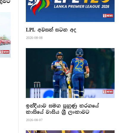
ගුවට
LPL අවසන් සටන අද
2026-08-08
ඉන්දියාව සමග පුහුණු තරගයේ
කාසියේ වාසිය ශ්‍රී ලංකාවට
2026-08-07