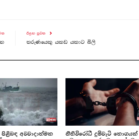
ව​ත
ඊළඟ පුව​ත
්න
තරුණයෙකු යකඩ යකාට බිලි
පිළිබඳ අවවාදාත්මක
නීතිවිරෝධී දුම්වැටි තොගයක්