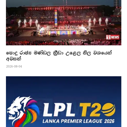
පොදු රාජ්‍ය මණ්ඩල ක්‍රීඩා උළෙල නිල වශයෙන්
අවසන්
2026-08-04