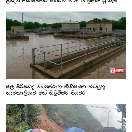
ප්‍රදේශ කිහිපයකට හෙටත් මි.මී 75 ඉක්ම වූ වැසි
ජල පිරිපහදු මධ්‍යස්ථාන කිහිපයක කටයුතු
තාවකාලිකව අත් හිටුවීමට පියවර