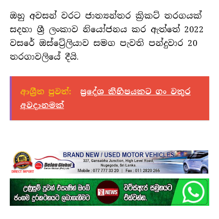
ඔහු අවසන් වරට ජාත්‍යන්තර ක්‍රිකට් තරගයක්
සදහා ශ්‍රී ලංකාව නියෝජනය කර ඇත්තේ 2022
වසරේ ඔස්ට්‍රේලියාව සමග පැවති පන්දුවාර 20
තරගාවලියේ දීයි.
ආශ්‍රීත පුවත්:
ප්‍රදේශ කිහිපයකට ගං වතුර
අවදානමක්