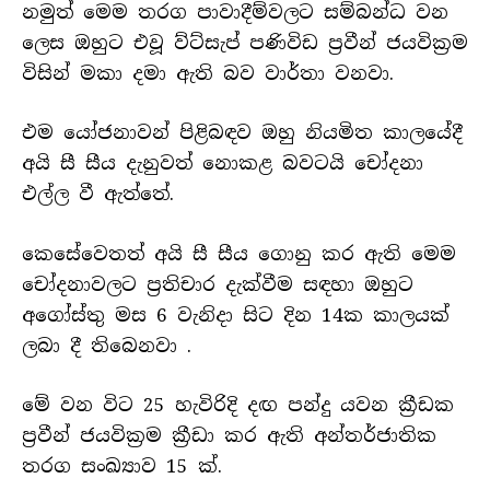
නමුත් මෙම තරග පාවාදීම්වලට සම්බන්ධ වන
ලෙස ඔහුට එවූ ව්ට්සැප් පණිවිඩ ප්‍රවීන් ජයවික්‍රම
විසින් මකා දමා ඇති බව වාර්තා වනවා.
එම යෝජනාවන් පිළිබඳව ඔහු නියමිත කාලයේදී
අයි සී සීය දැනුවත් නොකළ බවටයි චෝදනා
එල්ල වී ඇත්තේ.
කෙසේවෙතත් අයි සී සීය ගොනු කර ඇති මෙම
චෝදනාවලට ප්‍රතිචාර දැක්වීම සඳහා ඔහුට
අගෝස්තු මස 6 වැනිදා සිට දින 14ක කාලයක්
ලබා දී තිබෙනවා .
මේ වන විට 25 හැවිරිදි දඟ පන්දු යවන ක්‍රීඩක
ප්‍රවීන් ජයවික්‍රම ක්‍රීඩා කර ඇති අන්තර්ජාතික
තරග සංඛ්‍යාව 15 ක්.