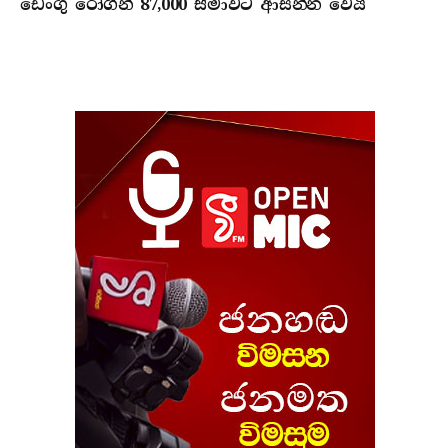
ඩෙංගු රෝගීන් 87,000 සීමාවට ආසන්න වෙයි