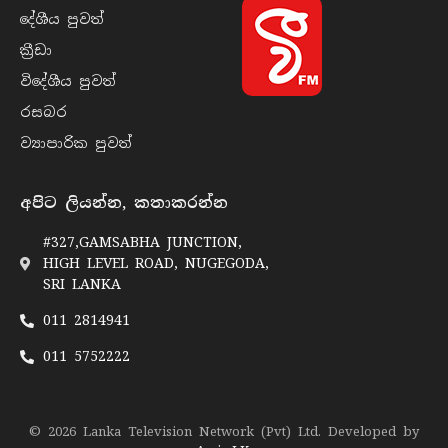
දේශීය පුව​ත්
ක්‍රී​ඩා
විදේශීය පුව​ත්
රසබ​ර
ව්‍යාපාරික පුව​ත්
අපිට ලියන්න, කතාකරන්න
#327,GAMSABHA JUNCTION,
HIGH LEVEL ROAD, NUGEGODA,
SRI LANKA
011 2814941
011 5752222
© 2026 Lanka Television Network (Pvt) Ltd. Developed by