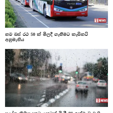
නව බස් රථ 50 ක් මිලදී ගැනීමට කැබිනට්
අනුමැතිය