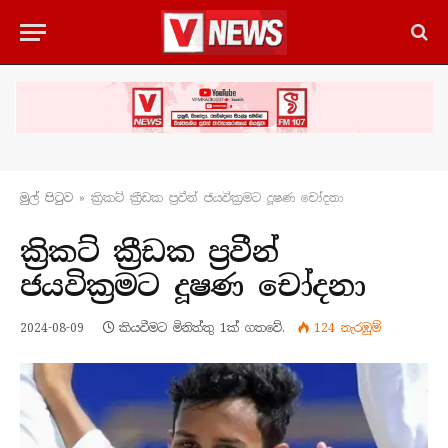
මුල් පිටු​ව
»
ක්‍රිකට් ක්‍රීඩක ප්‍රවීන් ජයවික්‍රමට දූෂණ චෝදනා
ක්‍රිකට් ක්‍රීඩක ප්‍රවීන්
ජයවික්‍රමට දූෂණ චෝදනා
2024-08-09
කියවීමට මිනිත්තු 1ක් ගතවේ.
124
නැරඹු​ම්