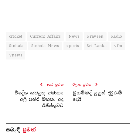
cricket
Current Affairs
News
Praveen
Radio
Sinhala
Sinhala News
sports
Sri Lanka
vfm
Vnews
පෙර පුව​ත
ඊළඟ පුව​ත
විදේශ කටයුතු අමාත්‍ය
මුහම්මද් යූනුස් දිවුරුම්
අලි සබ්රි මහතා අද
දෙයි
ඊජිප්තුවට
සබැ​ඳි
පුවත්