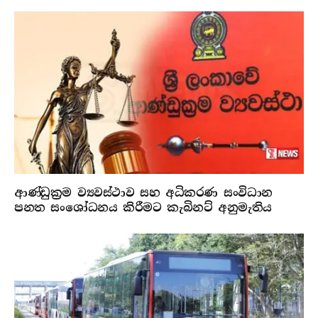
ආණ්ඩුක්‍රම ව්‍යවස්ථාව සහ අධිකරණ සංවිධාන
පනත සංශෝධනය කිරීමට කැබිනට් අනුමැතිය