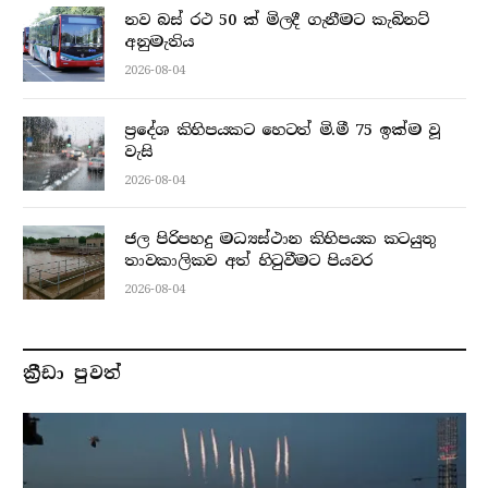
නව බස් රථ 50 ක් මිලදී ගැනීමට කැබිනට්
අනුමැතිය
2026-08-04
ප්‍රදේශ කිහිපයකට හෙටත් මි.මී 75 ඉක්ම වූ
වැසි
2026-08-04
ජල පිරිපහදු මධ්‍යස්ථාන කිහිපයක කටයුතු
තාවකාලිකව අත් හිටුවීමට පියවර
2026-08-04
ක්‍රීඩා පුවත්