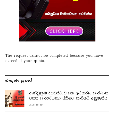
The request cannot be completed because you have
exceeded your
quota
.
එසැණ පුව​ත්
ආණ්ඩුක්‍රම ව්‍යවස්ථාව සහ අධිකරණ සංවිධාන
පනත සංශෝධනය කිරීමට කැබිනට් අනුමැතිය
2026-08-04