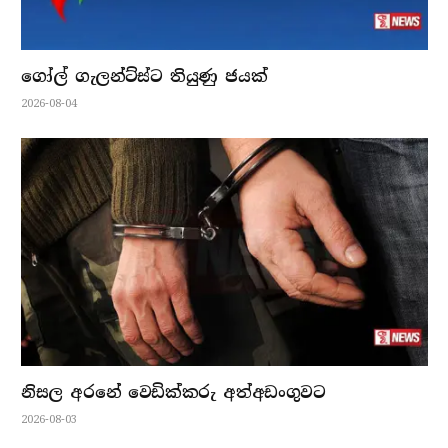
ගෝල් ගැලන්ට්ස්ට තියුණු ජයක්
2026-08-04
නිසල අරනේ වෙඩික්කරු අත්අඩංගුවට
2026-08-03