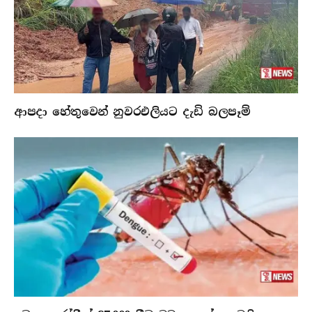
ආපදා හේතුවෙන් නුවරඑලියට දැඩි බලපෑම්