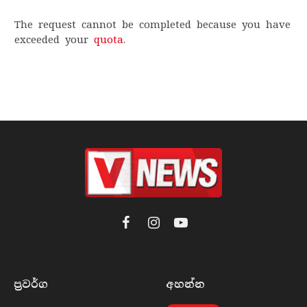
The request cannot be completed because you have
exceeded your
quota
.
Facebook
Instagram
YouTube
ප්‍රවර්​ග
අහන්​න