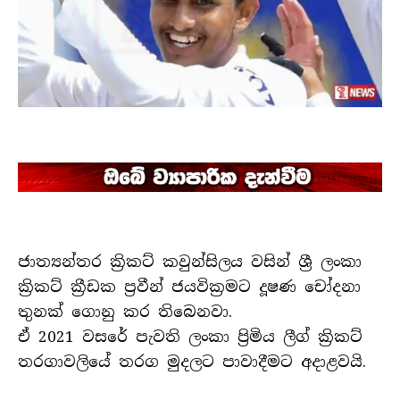
ජාත්‍යන්තර ක්‍රිකට් කවුන්සිලය වසින් ශ්‍රී ලංකා
ක්‍රිකට් ක්‍රීඩක ප්‍රවීන් ජයවික්‍රමට දූෂණ චෝදනා
තුනක් ගොනු කර තිබෙනවා.
ඒ 2021 වසරේ පැවති ලංකා ප්‍රිමිය ලීග් ක්‍රිකට්
තරගාවලියේ තරග මුදලට පාවාදීමට අදාළවයි.