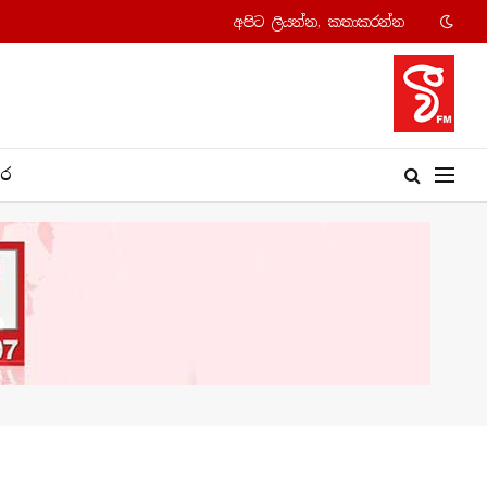
අපි​ට ලියන්න, කතාකරන්​න
​ර