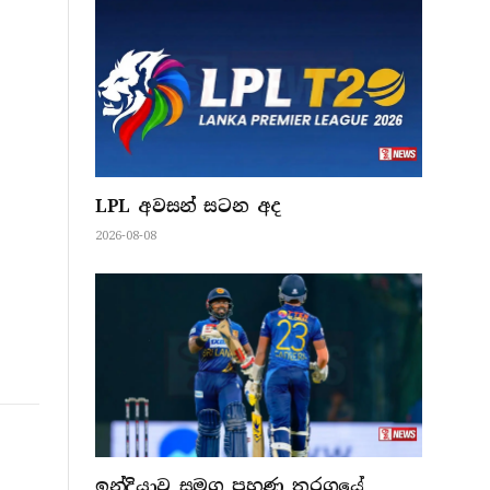
LPL අවසන් සටන අද
2026-08-08
ඉන්දියාව සමග පුහුණු තරගයේ