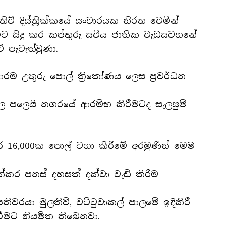
ව් දිස්ත්‍රික්කයේ සංචාරයක නිරත වෙමින්
ව සිදු කර කප්තුරු සවිය ජාතික වැඩසටහනේ
පැවැත්වුණා.
රම උතුරු පොල් ත්‍රිකෝණය ලෙස ප්‍රවර්ධන
ල පලෙයි නගරයේ ආරම්භ කිරීමටද සැලසුම්
ර 16,000ක පොල් වගා කිරීමේ අරමුණින් මෙම
්කර පනස් දහසක් දක්වා වැඩි කිරීම
වරයා මුලතිව්, වට්ටුවාකල් පාලමේ ඉදිකිරී
වීමට නියමිත තිබෙනවා.