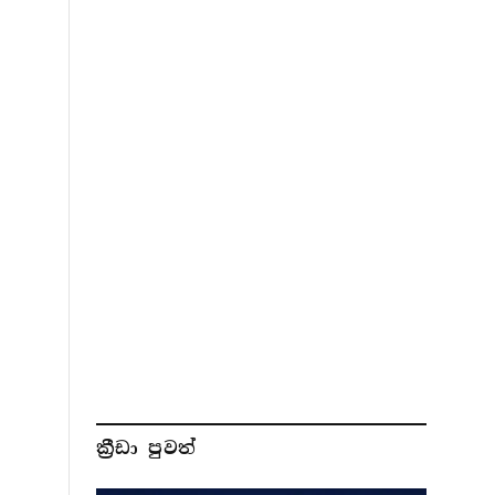
ක්‍රීඩා පුවත්