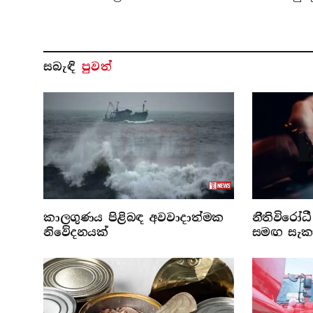
සබැ​ඳි
පුවත්
කාලගුණය පිළිබඳ අවවාදාත්මක
නීතිවිරෝධ
නිවේදනයක්
සමඟ සැකක