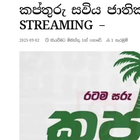
කප්තුරු සවිය ජාත
STREAMING –
2025-09-02
කියවීමට මිනිත්තු 1ක් ගතවේ.
1
නැරඹු​ම්