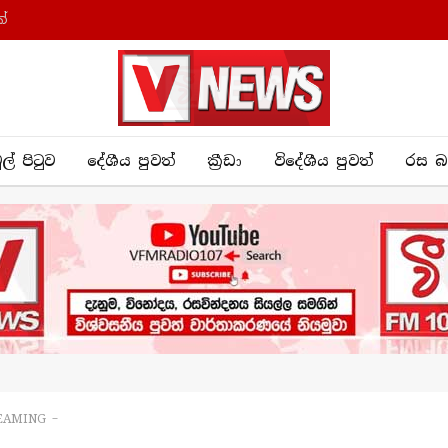
්
ුල් පිටුව
දේශීය පුව​ත්
ක්‍රී​ඩා
විදේශීය පුවත්
රස බ
REAMING –