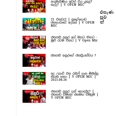
අගමැතිණිය ඉවත් විය යුතුද?
නැද්ද? | V OPEN MIC
එසැණ
පුව​
21 එනවද? | නුගේගොඩ
ත්
ජනතාවගේ අදහස් | V OPEN
MIC
ජනපති අනුර ගේ මතට තිතට -
මුළු රටම එකට | V Open Mic
ජනපති අනුරගේ ජනප්‍රියත්වය ?
අද උසාවි එන රනිල් ගැන මිනිස්සු
කියන කතා | V OPEN MIC |
2025.08.26
ජනපති අනුර දැන් හොඳයිද? |
ජනහඬ විමසන ජනමත විමසුම |
V OPEN MIC