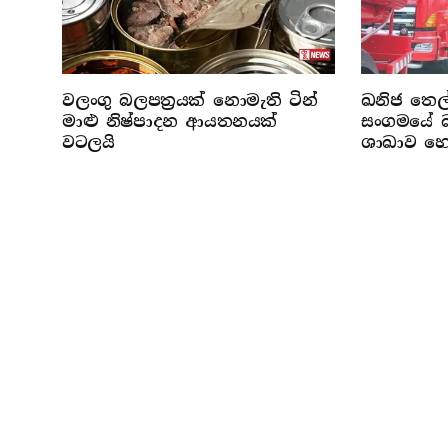
වලංගු බලපත්‍රයක් නොමැති ටින්
ඛනිජ තෙල
මාළු නිෂ්පාදන ආයතනයක්
සංගමයේ බ
වටලයි
ශාඛාව හ