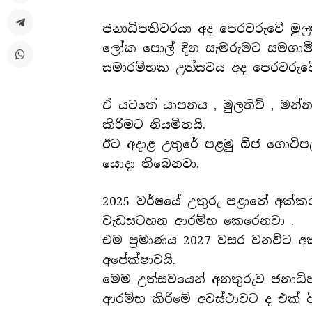
ජනාධිපතිවරයා අද පෙරවරුවේ මුලති
ලෝක පොල් දින සැමරුමට සමගාමී
සමාරම්භක උත්සවය අද පෙරවරුවේ 
ඒ යටතේ යාපනය , මුලතිව් , මන්නා
කිරිමට නියමිතයි.
ඊට අදාළ උතුරේ පළමු බීජ ගොවිප
යොදා තිබෙනවා.
2025 වර්ෂයේ උතුරු පළාතේ අක්ක
වැඩසටහන ආරම්භ කෙරෙනවා .
එම ප්‍රමාණය 2027 වසර වනවිට අක
අපේක්ෂාවයි.
මෙම උත්සවයෙන් අනතුරුව ජනාධිපති
ආරම්භ කිරීමේ අවස්ථාවට ද එක් 