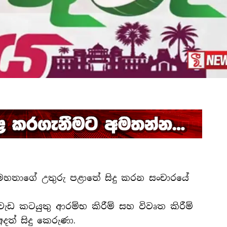
 මහතාගේ උතුරු පළාතේ සිදු කරන සංචාරයේ
ැඩ කටයුතු ආරම්භ කිරීම් සහ විවෘත කිරීම්
දත් සිදු කෙරුණා.