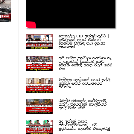
කෙහෙළිය CID අත්අඩංගුවට |
ප්‍රමිතියෙන් තොර එන්නත්
ගෙන්වීම පිළිබඳ පැය දහයක
ප්‍රකාශයක්
අපි පරදින සන්ධාන හදන්නෙ නෑ
පි හැදුවොත් දිනන්නම තමයි
මෙන්න මෛත්‍රී ගහපු රියල් ගේම්
එක
මල්ලිලා දෙන්නෙක් හොර සල්ලි
දෙනවා ඔබත් අවධානයෙන්
සිටින්න
රනිල්ට මොකක්ද හත්වලාමේ
කරලා තියෙන්නේ පොලිසියත්
අන්ද මන්ද වෙයි
අද ඉන්නේ රූකඩ
ජනාධිපතිවරයෙක් , රට
මුදවාගන්න හැමෝම එකතුවෙමු