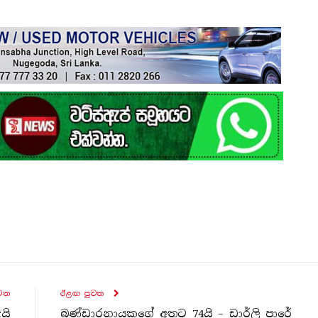
ව​ත
ඊළඟ පුව​ත
යි
බණ්ඩාරනායකගේ අතට 74යි – ඩාර්ලි පාරේ