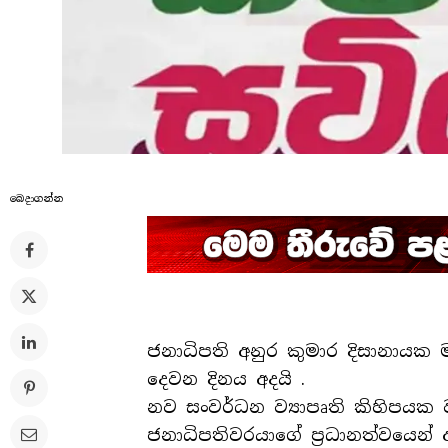
බෙදාගන්​න
ජනාධිපති අනුර කුමාර දිසානායක
දෙවන දිනය අදයි .
නව සංවර්ධන ව්‍යාපෘති කිහිපයක ව
ජනාධිපතිවරයාගේ ප්‍රධානත්වයෙන් අ