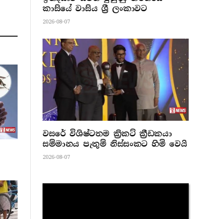
කාසියේ වාසිය ශ්‍රී ලංකාවට
2026-08-07
වසරේ විශිෂ්ටතම ක්‍රිකට් ක්‍රීඩකයා
සම්මානය පැතුම් නිස්සංකට හිමි වෙයි
2026-08-07