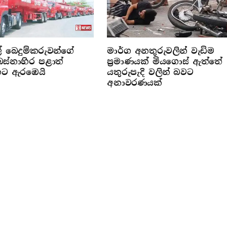
් බෙදුම්කරුවන්ගේ
මාර්ග අනතුරුවලින් වැඩිම
ස්නාහිර පළාත්
ප්‍රමාණයක් මියගොස් ඇත්තේ
ෙට ඇරඹෙයි
යතුරුපැදි වලින් බවට
අනාවරණයක්