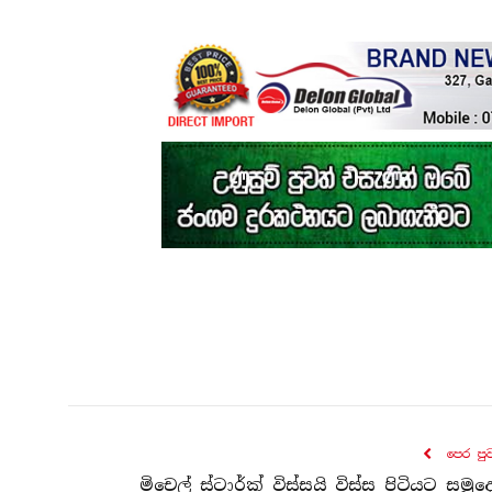
පෙර පු
මිචෙල් ස්ටාර්ක් විස්සයි විස්ස පිටියට සමුදෙ