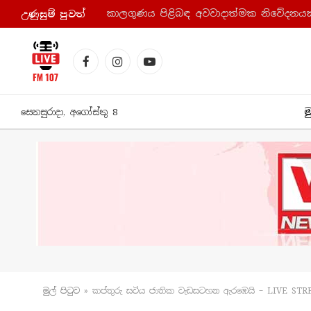
කාලගුණය පිළිබඳ අවවාදාත්මක නිවේදනයක
උණුසුම් පුව​ත්
Facebook
Instagram
YouTube
ම
සෙනසුරාදා, අගෝස්තු 8
මුල් පිටු​ව
»
කප්තුරු සවිය ජාතික වැඩසටහන ඇරඹෙයි – LIVE ST