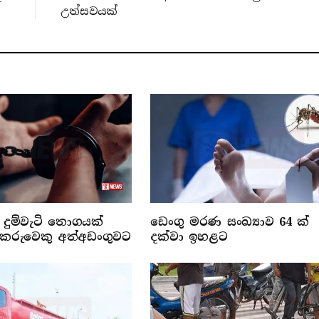
උත්සවයක්
ී දුම්වැටි තොගයක්
ඩෙංගු මරණ සංඛ්‍යාව 64 ක්
රුවෙකු අත්අඩංගුවට
දක්වා ඉහළට