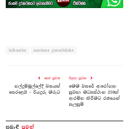
lalkantha
nandana gunathilake
පෙර පුව​ත
ඊළඟ පුව​ත
හල්දුම්මුල්ලේදී බසයක්
මෙම වසරේ ආරෝග්‍යා
පෙරළෙයි – රියදුරු මරුට
සුවතා මධ්‍යස්ථාන 250ක්
ආරම්භ කිරීමට රජයෙන්
සැලසුම්
සබැ​ඳි
පුවත්