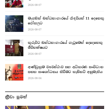
2026-08-07
මැගසින් බන්ධනාගාරයේ රැඳවියන් 11 දෙනෙකු
රෝහලට
2026-08-07
කුරුවිට බන්ධනාගාරයේ ගැටුමෙන් දෙදෙනෙකු
ජීවිතක්ෂයට
2026-08-07
ආණ්ඩුක්‍රම ව්‍යවස්ථාව සහ අධිකරණ සංවිධාන
පනත සංශෝධනය කිරීමට කැබිනට් අනුමැතිය
2026-08-04
ක්‍රීඩා පුවත්