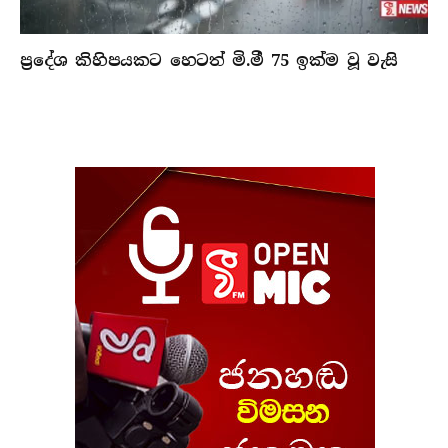
ප්‍රදේශ කිහිපයකට හෙටත් මි.මී 75 ඉක්ම වූ වැසි