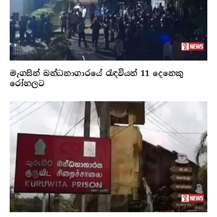
මැගසින් බන්ධනාගාරයේ රැඳවියන් 11 දෙනෙකු
රෝහලට