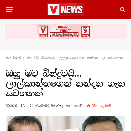
මුල් පිටු​ව
»
ඔහු මට බින්දුවයි… ලාල්කාන්තගෙන් නන්දන ගැන සටහනක්
ඔහු මට බින්දුවයි…
ලාල්කාන්තගෙන් නන්දන ගැන
සටහනක්
2026-01-18
කියවීමට මිනිත්තු 1ක් ගතවේ.
284
නැරඹු​ම්