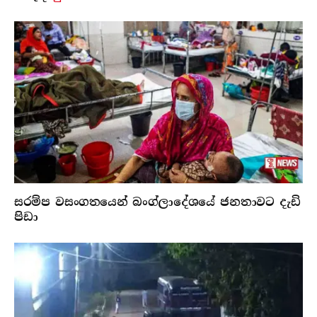
සරම්ප වසංගතයෙන් බංග්ලාදේශයේ ජනතාවට දැඩි
පිඩා