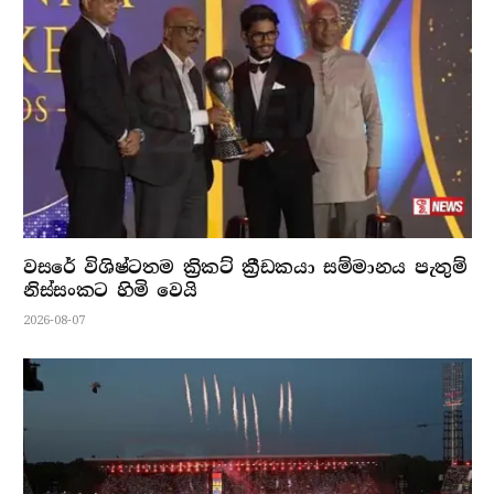
වසරේ විශිෂ්ටතම ක්‍රිකට් ක්‍රීඩකයා සම්මානය පැතුම්
නිස්සංකට හිමි වෙයි
2026-08-07