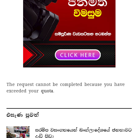
The request cannot be completed because you have
exceeded your
quota
.
එසැණ පුව​ත්
සරම්ප වසංගතයෙන් බංග්ලාදේශයේ ජනතාවට
දැඩි පිඩා