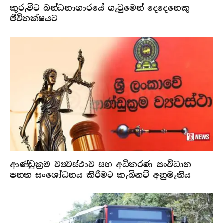
කුරුවිට බන්ධනාගාරයේ ගැටුමෙන් දෙදෙනෙකු
ජීවිතක්ෂයට
ආණ්ඩුක්‍රම ව්‍යවස්ථාව සහ අධිකරණ සංවිධාන
පනත සංශෝධනය කිරීමට කැබිනට් අනුමැතිය