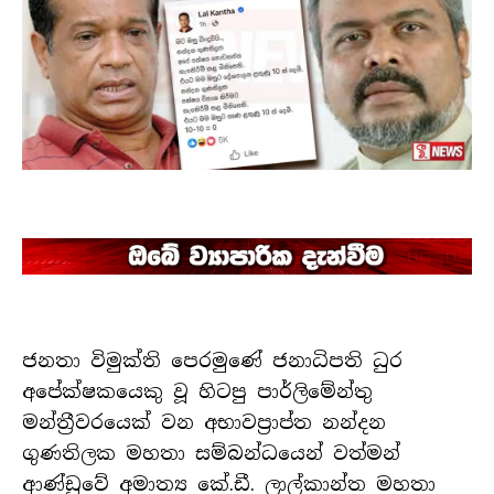
ජනතා විමුක්ති පෙරමුණේ ජනාධිපති ධුර
අපේක්ෂකයෙකු වූ හිටපු පාර්ලිමේන්තු
මන්ත්‍රීවරයෙක් වන අභාවප්‍රාප්ත නන්දන
ගුණතිලක මහතා සම්බන්ධයෙන් වත්මන්
ආණ්ඩුවේ අමාත්‍ය කේ.ඩී. ලාල්කාන්ත මහතා