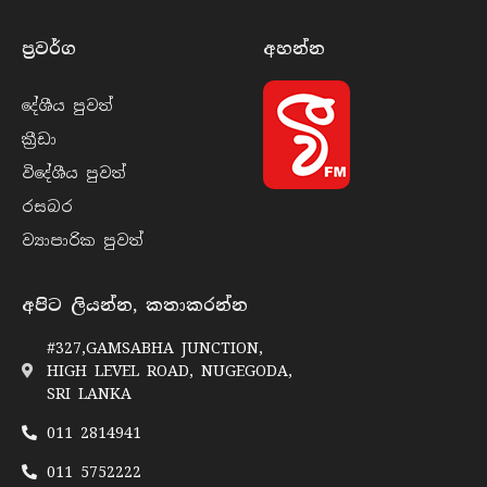
ප්‍රවර්​ග
අහන්​න
දේශීය පුව​ත්
ක්‍රී​ඩා
විදේශීය පුව​ත්
රසබ​ර
ව්‍යාපාරික පුව​ත්
අපිට ලියන්න, කතාකරන්න
#327,GAMSABHA JUNCTION,
HIGH LEVEL ROAD, NUGEGODA,
SRI LANKA
011 2814941
011 5752222