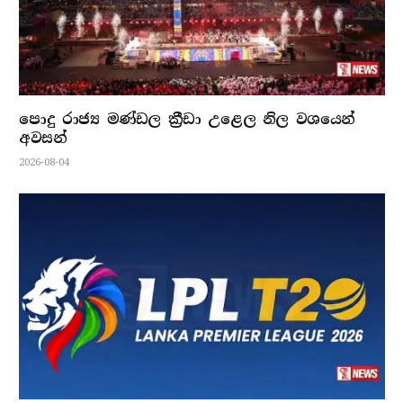
පොදු රාජ්‍ය මණ්ඩල ක්‍රීඩා උළෙල නිල වශයෙන්
අවසන්
2026-08-04