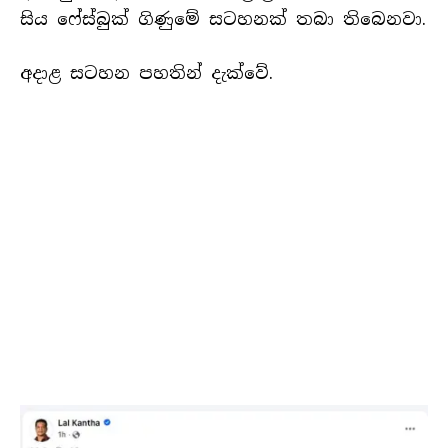
සිය ෆේස්බුක් ගිණුමේ සටහනක් තබා තිබෙනවා.
අදාළ සටහන පහතින් දැක්වේ.