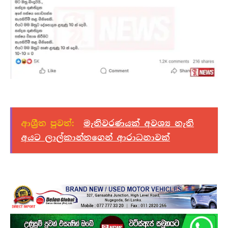
ආශ්‍රීත පුවත්:
මැතිවරණයක් අවශ්‍ය නැති
අයට ලාල්කාන්තගෙන් ආරාධනාවක්