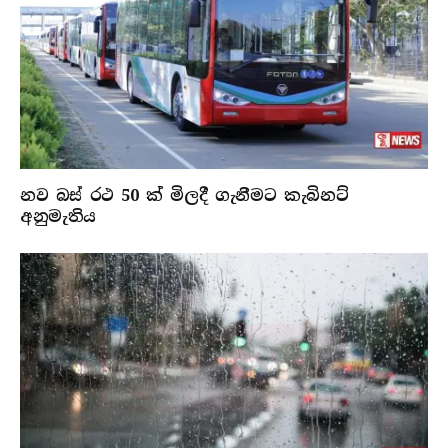
නව බස් රථ 50 ක් මිලදී ගැනීමට කැබිනට්
අනුමැතිය