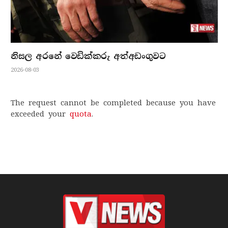
නිසල අරනේ වෙඩික්කරු අත්අඩංගුවට
2026-08-03
The request cannot be completed because you have
exceeded your
quota
.