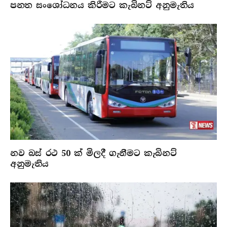
පනත සංශෝධනය කිරීමට කැබිනට් අනුමැතිය
නව බස් රථ 50 ක් මිලදී ගැනීමට කැබිනට්
අනුමැතිය