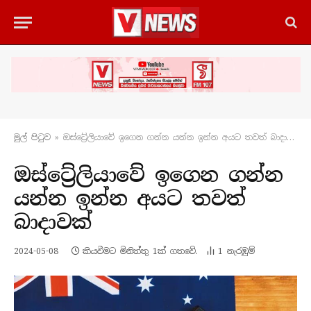
මුල් පිටු​ව
»
ඔස්ට්‍රේලියාවේ ඉගෙන ගන්න යන්න ඉන්න අයට තවත් බාදාවක්
ඔස්ට්‍රේලියාවේ ඉගෙන ගන්න
යන්න ඉන්න අයට තවත්
බාදාවක්
2024-05-08
කියවීමට මිනිත්තු 1ක් ගතවේ.
1
නැරඹු​ම්