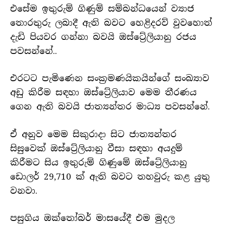
එසේම ඉතුරුම් ගිණුම් සම්බන්ධයෙන් ව්‍යාජ
තොරතුරු ලබාදී ඇති බවට හෙළිදරව් වුවහොත්
දැඩි පියවර ගන්නා බවයි ඔස්ට්‍රේලියානු රජය
පවසන්නේ..
එරටට පැමිණෙන සංක්‍රමණයිකයින්ගේ සංඛ්‍යාව
අඩු කිරීම සඳහා ඔස්ට්‍රේලියාව මෙම තීරණය
ගෙන ඇති බවයි ජාත්‍යන්තර මාධ්‍ය පවසන්නේ.
ඒ අනුව මෙම සිකුරාදා සිට ජාත්‍යන්තර
සිසුවෙක් ඔස්ට්‍රේලියානු වීසා සඳහා අයදුම්
කිරීමට සිය ඉතුරුම් ගිණුමේ ඔස්ට්‍රේලියානු
ඩොලර් 29,710 ක් ඇති බවට තහවුරු කළ යුතු
වනවා.
පසුගිය ඔක්තෝබර් මාසයේදී එම මුදල