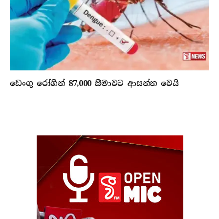
ඩෙංගු රෝගීන් 87,000 සීමාවට ආසන්න වෙයි