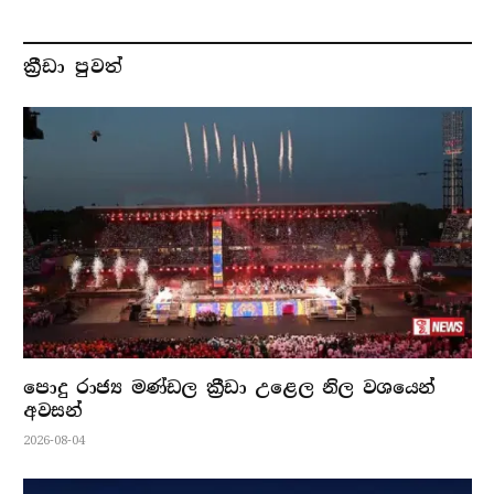
ක්‍රීඩා පුවත්
පොදු රාජ්‍ය මණ්ඩල ක්‍රීඩා උළෙල නිල වශයෙන්
අවසන්
2026-08-04