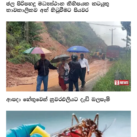
ජල පිරිපහදු මධ්‍යස්ථාන කිහිපයක කටයුතු
තාවකාලිකව අත් හිටුවීමට පියවර
ආපදා හේතුවෙන් නුවරඑලියට දැඩි බලපෑම්