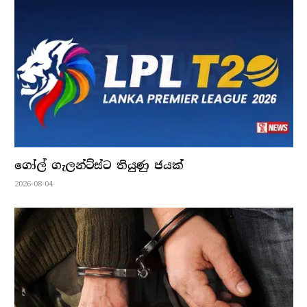
ගෝල් ගැලන්ට්ස්ට තියුණු ජයක්
2026-08-04