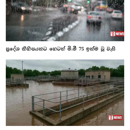
ප්‍රදේශ කිහිපයකට හෙටත් මි.මී 75 ඉක්ම වූ වැසි