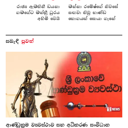
රාජ්‍ය ඇමතිනී ඩයනා
මන්නා රමේෂ්ගේ නිවසේ
ගමගේට මන්ත්‍රී ධුරය
සඟවා තිබු භාණ්ඩ
අහිමි වෙයි
තොගයක් සොයා ගැනේ
සබැ​ඳි
පුවත්
ආණ්ඩුක්‍රම ව්‍යවස්ථාව සහ අධිකරණ සංවිධාන