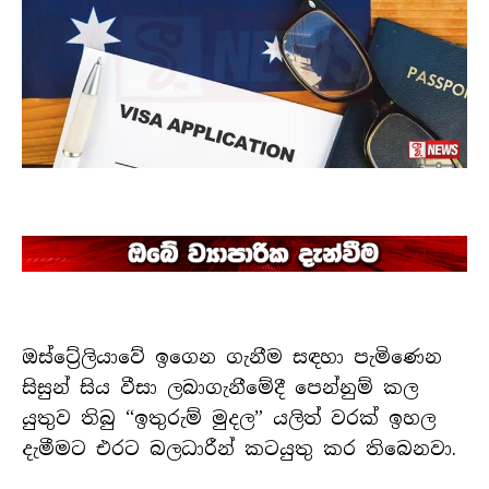
ඔස්ට්‍රේලියාවේ ඉගෙන ගැනීම සඳහා පැමිණෙන
සිසුන් සිය වීසා ලබාගැනීමේදී පෙන්නුම් කල
යුතුව තිබු “ඉතුරුම් මුදල” යලිත් වරක් ඉහල
දැමීමට එරට බලධාරීන් කටයුතු කර තිබෙනවා.