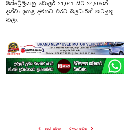
ඔස්ට්‍රේලියානු ඩොලර් 21,041 සිට 24,505ක්
දක්වා ඉහළ දමිනට එරට බලධාරීන් කටයුතු
කලා.
පෙර පුව​ත
ඊළඟ පුව​ත