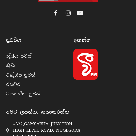
Facebook
Instagram
YouTube
ප්‍රවර්​ග
අහන්​න
දේශීය පුව​ත්
ක්‍රී​ඩා
විදේශීය පුව​ත්
රසබ​ර
ව්‍යාපාරික පුව​ත්
අපිට ලියන්න, කතාකරන්න
#327,GAMSABHA JUNCTION,
HIGH LEVEL ROAD, NUGEGODA,