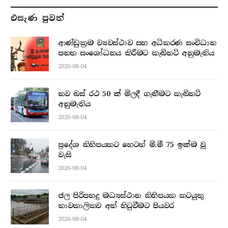
එසැණ පුව​ත්
ආණ්ඩුක්‍රම ව්‍යවස්ථාව සහ අධිකරණ සංවිධාන
පනත සංශෝධනය කිරීමට කැබිනට් අනුමැතිය
2026-08-04
නව බස් රථ 50 ක් මිලදී ගැනීමට කැබිනට්
අනුමැතිය
2026-08-04
ප්‍රදේශ කිහිපයකට හෙටත් මි.මී 75 ඉක්ම වූ
වැසි
2026-08-04
ජල පිරිපහදු මධ්‍යස්ථාන කිහිපයක කටයුතු
තාවකාලිකව අත් හිටුවීමට පියවර
2026-08-04