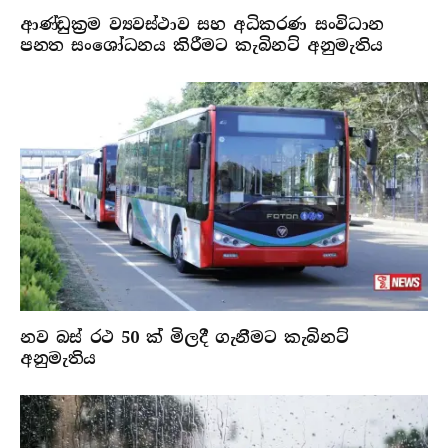
ආණ්ඩුක්‍රම ව්‍යවස්ථාව සහ අධිකරණ සංවිධාන
පනත සංශෝධනය කිරීමට කැබිනට් අනුමැතිය
නව බස් රථ 50 ක් මිලදී ගැනීමට කැබිනට්
අනුමැතිය