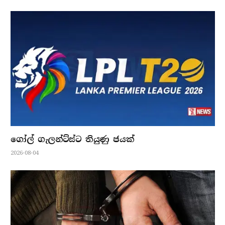
ගෝල් ගැලන්ට්ස්ට තියුණු ජයක්
2026-08-04