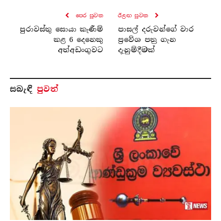
පෙර පුව​ත
ඊළඟ පුව​ත
පුරාවස්තු සොයා කැණීම්
පාසල් දරුවන්ගේ වාර
කළ 6 දෙනෙකු
ප්‍රවේශ පත්‍ර ගැන
අත්අඩංගුවට
දැනුම්දීමක්
සබැ​ඳි
පුවත්