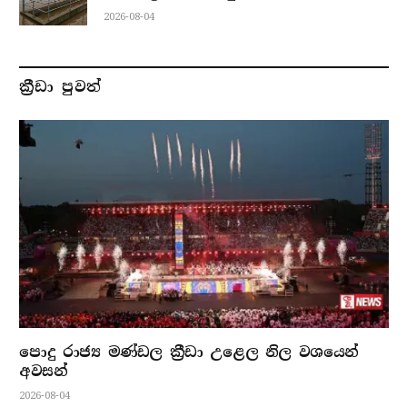
2026-08-04
ක්‍රීඩා පුවත්
පොදු රාජ්‍ය මණ්ඩල ක්‍රීඩා උළෙල නිල වශයෙන්
අවසන්
2026-08-04