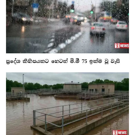
ප්‍රදේශ කිහිපයකට හෙටත් මි.මී 75 ඉක්ම වූ වැසි