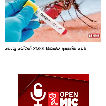
ඩෙංගු රෝගීන් 87,000 සීමාවට ආසන්න වෙයි