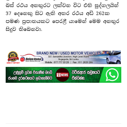
බස් රථය අනතුරට ලක්වන විට එහි පුද්ගලයින්
37 දෙනෙකු සිට ඇති අතර රථය අඩි 262ක
පමණ ප්‍රපාතයකට පෙරළී යාමෙන් මෙම අනතුර
සිදුව තිබෙනවා.