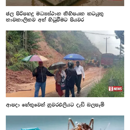
ජල පිරිපහදු මධ්‍යස්ථාන කිහිපයක කටයුතු
තාවකාලිකව අත් හිටුවීමට පියවර
ආපදා හේතුවෙන් නුවරඑලියට දැඩි බලපෑම්