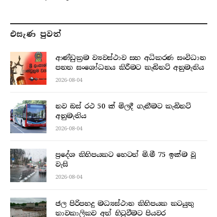
එසැණ පුව​ත්
ආණ්ඩුක්‍රම ව්‍යවස්ථාව සහ අධිකරණ සංවිධාන
පනත සංශෝධනය කිරීමට කැබිනට් අනුමැතිය
2026-08-04
නව බස් රථ 50 ක් මිලදී ගැනීමට කැබිනට්
අනුමැතිය
2026-08-04
ප්‍රදේශ කිහිපයකට හෙටත් මි.මී 75 ඉක්ම වූ
වැසි
2026-08-04
ජල පිරිපහදු මධ්‍යස්ථාන කිහිපයක කටයුතු
තාවකාලිකව අත් හිටුවීමට පියවර