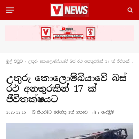
මුල් පිටු​ව
»
උතුරු කොලොම්බියාවේ බස් රථ අනතුරකින් 17 ක් ජීවිතක්ෂයට
උතුරු කොලොම්බියාවේ බස්
රථ අනතුරකින් 17 ක්
ජීවිතක්ෂයට
2025-12-15
කියවීමට මිනිත්තු 1ක් ගතවේ.
2
නැරඹු​ම්