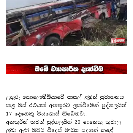
උතුරු කොලොම්බියාවේ පාසල් ළමුන් ප්‍රවාහනය
කළ බස් රථයක් අනතුරට ලක්වීමෙන් පුද්ගලයින්
17 දෙනෙකු මියගොස් තිබෙනවා.
අනතුරින් තවත් පුද්ගලයින් 20 දෙනෙකු තුවාල
ලබා ඇති බවයි විදෙස් මාධ්‍ය සදහන් කළේ.