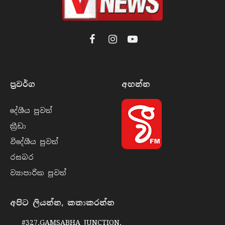
Facebook
Instagram
YouTube
ප්‍රවර්​ග
අහන්​න
දේශීය පුව​ත්
ක්‍රී​ඩා
විදේශීය පුව​ත්
රසබ​ර
ව්‍යාපාරික පුව​ත්
අපිට ලියන්න, කතාකරන්න
#327,GAMSABHA JUNCTION,