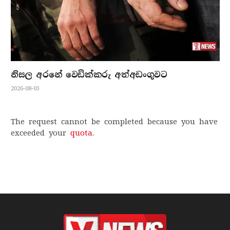
නිසල අරනේ වෙඩික්කරු අත්අඩංගුවට
2026-08-03
The request cannot be completed because you have
exceeded your
quota
.