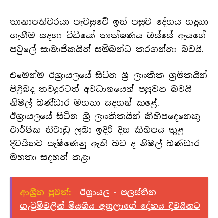
තානාපතිවරයා පැවසුවේ ඉන් පසුව දේහය හදුනා
ගැනීම සදහා විඩියෝ තාක්ෂණය ඔස්සේ ඇයගේ
පවුලේ සාමාජිකයින් සම්බන්ධ කරගන්නා බවයි.
එමෙන්ම ඊශ්‍රායලයේ සිටින ශ්‍රී ලාංකික ශ්‍රමිකයින්
පිළිබද තවදුරටත් අවධානයෙන් පසුවන බවයි
නිමල් බණ්ඩාර මහතා සදහන් කළේ.
ඊශ්‍රායලයේ සිටින ශ්‍රී ලාංකිකයින් කිහිපදෙනෙකු
වාර්ෂික නිවාඩු ලබා ඉදිරි දින කිහිපය තුළ
දිවයිනට පැමිණෙනු ඇති බව ද නිමල් බණ්ඩාර
මහතා සදහන් කළා.
ආශ්‍රීත පුවත්:
ඊශ්‍රායල - පලස්තීන
ගැටුම්වලින් මියගිය අනුලාගේ දේහය දිවයිනට