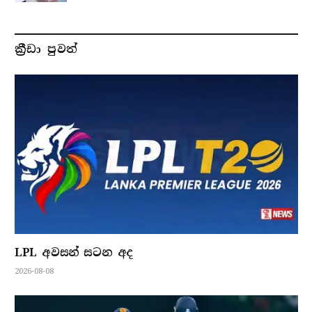
ක්‍රීඩා පුවත්
LPL අවසන් සටන අද
2026-08-08