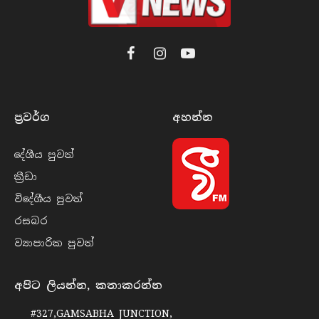
Facebook
Instagram
YouTube
ප්‍රවර්​ග
අහන්​න
දේශීය පුව​ත්
ක්‍රී​ඩා
විදේශීය පුව​ත්
රසබ​ර
ව්‍යාපාරික පුව​ත්
අපිට ලියන්න, කතාකරන්න
#327,GAMSABHA JUNCTION,