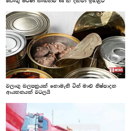
ඩෙංගු මරණ සංඛ්‍යාව 64 ක් දක්වා ඉහළට
වලංගු බලපත්‍රයක් නොමැති ටින් මාළු නිෂ්පාදන
ආයතනයක් වටලයි