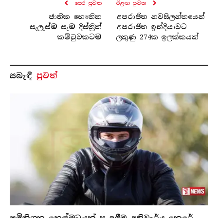
පෙර පුව​ත
ඊළඟ පුව​ත
ජාතික භෞතික
අපරාජිත නවසීලන්තයෙන්
සැලැස්ම සෑම දිස්ත්‍රික්
අපරාජිත ඉන්දියාවට
කමිටුවකටම
ලකුණු 274ක ඉලක්කයක්
සබැ​ඳි
පුවත්