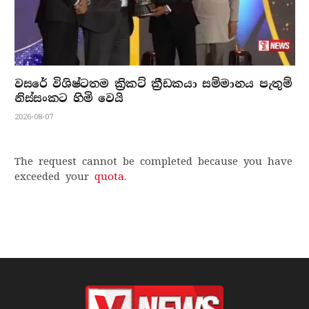
වසරේ විශිෂ්ටතම ක්‍රිකට් ක්‍රීඩකයා සම්මානය පැතුම්
නිස්සංකට හිමි වෙයි
2026-08-07
The request cannot be completed because you have
exceeded your
quota
.