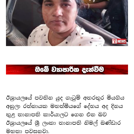
ඊශ්‍රායලයේ පවතින යුද ගැටුම් අතරතුර මියගිය
අනුලා රත්නායක මහත්මියගේ දේහය අද දිනය
තුළ තානාපති කාර්යාලට ගෙන එන බව
ඊශ්‍රායලයේ ශ්‍රී ලංකා තානාපති නිමල් බණ්ඩාර
මහතා පවසනවා.