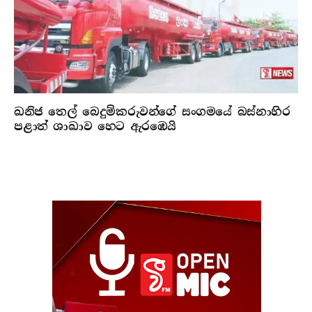
ඛනිජ තෙල් බෙදුම්කරුවන්ගේ සංගමයේ බස්නාහිර
පළාත් ශාඛාව හෙට ඇරඹෙයි