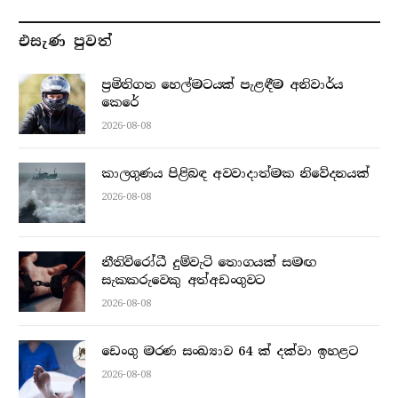
එසැණ පුව​ත්
ප්‍රමිතිගත හෙල්මටයක් පැළඳීම අනිවාර්ය
කෙරේ
2026-08-08
කාලගුණය පිළිබඳ අවවාදාත්මක නිවේදනයක්
2026-08-08
නීතිවිරෝධී දුම්වැටි තොගයක් සමඟ
සැකකරුවෙකු අත්අඩංගුවට
2026-08-08
ඩෙංගු මරණ සංඛ්‍යාව 64 ක් දක්වා ඉහළට
2026-08-08