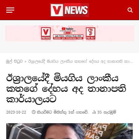
මුල් පිටු​ව
»
ඊශ්‍රාලයේදී මියගිය ලාංකීය කතගේ දේහය අද තානාපති කාර්යාලයට
ඊශ්‍රාලයේදී මියගිය ලාංකීය
කතගේ දේහය අද තානාපති
කාර්යාලයට
2023-10-22
කියවීමට මිනිත්තු 1ක් ගතවේ.
35
නැරඹු​ම්