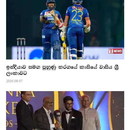
ඉන්දියාව සමග පුහුණු තරගයේ කාසියේ වාසිය ශ්‍රී
ලංකාවට
2026-08-07