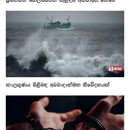
ප්‍රමිතිගත හෙල්මටයක් පැළඳීම අනිවාර්ය කෙරේ
කාලගුණය පිළිබඳ අවවාදාත්මක නිවේදනයක්