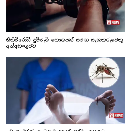
නීතිවිරෝධී දුම්වැටි තොගයක් සමඟ සැකකරුවෙකු
අත්අඩංගුවට