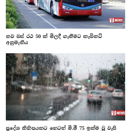
නව බස් රථ 50 ක් මිලදී ගැනීමට කැබිනට්
අනුමැතිය
ප්‍රදේශ කිහිපයකට හෙටත් මි.මී 75 ඉක්ම වූ වැසි