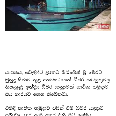
යාපනය, ඩෙල්ෆ්ට් දූපතට ඔබ්බෙන් වූ මෙරට
මුහුදු සීමාව තුළ අනවසරයෙන් ධීවර කටයුතුවල
නියැලුණු ඉන්දීය ධීවර යාත්‍රාවක් නාවික හමුදාව
සිය භාරයට ගෙන තිබෙනවා.
එහිදී නාවික හමුදාව විසින් එම ධීවර යාත්‍රාව
පරීක්ෂා කර ඇති අතර එහි සිටි ඉන්දීය