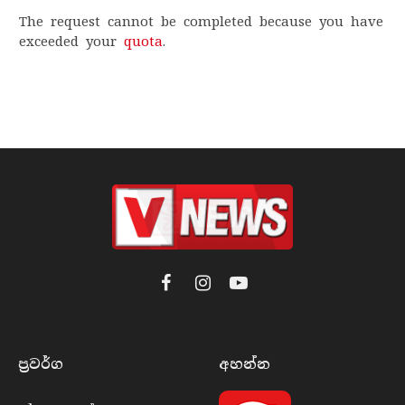
The request cannot be completed because you have
exceeded your
quota
.
Facebook
Instagram
YouTube
ප්‍රවර්​ග
අහන්​න