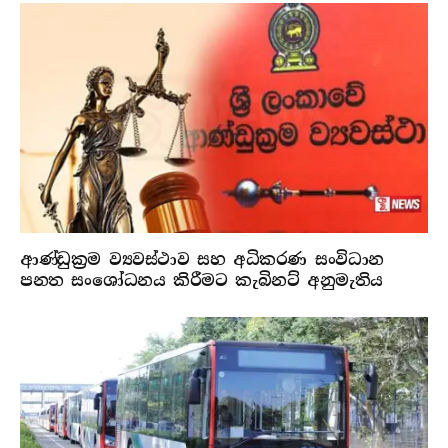
ආණ්ඩුක්‍රම ව්‍යවස්ථාව සහ අධිකරණ සංවිධාන
පනත සංශෝධනය කිරීමට කැබිනට් අනුමැතිය