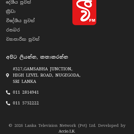
දේශීය පුව​ත්
ක්‍රී​ඩා
විදේශීය පුව​ත්
රසබ​ර
ව්‍යාපාරික පුව​ත්
අපිට ලියන්න, කතාකරන්න
#327,GAMSABHA JUNCTION,
HIGH LEVEL ROAD, NUGEGODA,
SRI LANKA
011 2814941
011 5752222
© 2026 Lanka Television Network (Pvt) Ltd. Developed by
Accio.LK
.