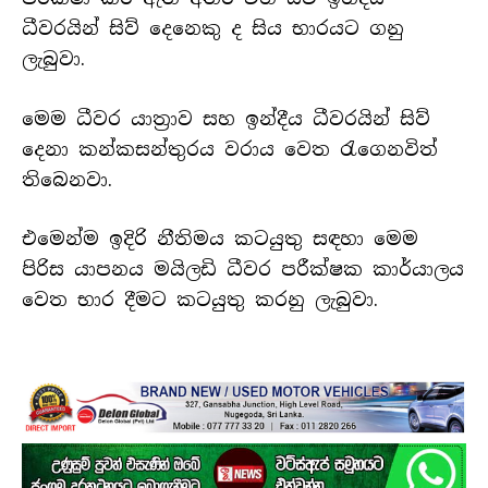
ධීවරයින් සිව් දෙනෙකු ද සිය භාරයට ගනු
ලැබුවා.
මෙම ධීවර යාත්‍රාව සහ ඉන්දීය ධීවරයින් සිව්
දෙනා කන්කසන්තුරය වරාය වෙත රැගෙනවිත්
තිබෙනවා.
එමෙන්ම ඉදිරි නීතිමය කටයුතු සඳහා මෙම
පිරිස යාපනය මයිලඩි ධීවර පරීක්ෂක කාර්යාලය
වෙත භාර දීමට කටයුතු කරනු ලැබුවා.