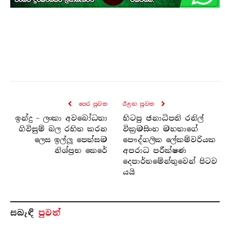
පෙර පුව​ත
ඊළඟ පුව​ත
ඉන්දු – ලංකා අවබෝධතා
හිටපු ජනාධිපති රනිල්
ගිවිසුම් බල රහිත කරන
වික්‍රමසිංහ මහතාගේ
ලෙස ඉල්ලූ පෙත්සම
පෞද්ගලික ලේකම්වරියක
නිශ්ප්‍රභ කෙරේ
අපරාධ පරීක්ෂණ
දෙපාර්තමේන්තුවෙන් පිටව
යයි
සබැ​ඳි
පුවත්