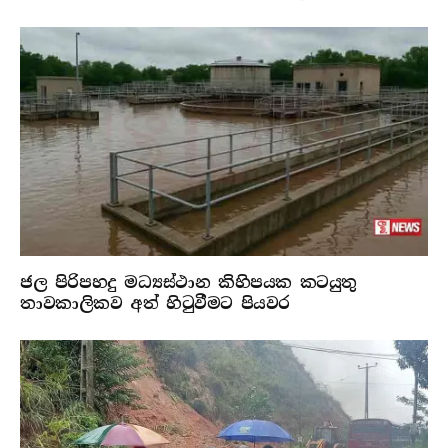
ජල පිරිපහදු මධ්‍යස්ථාන කිහිපයක කටයුතු
තාවකාලිකව අත් හිටුවීමට පියවර