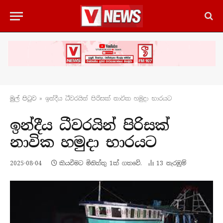
මුල් පිටු​ව
»
ඉන්දීය ධීවරයින් පිරිසක් නාවික හමුදා භාරයට
ඉන්දීය ධීවරයින් පිරිසක්
නාවික හමුදා භාරයට
2025-08-04
කියවීමට මිනිත්තු 1ක් ගතවේ.
13
නැරඹු​ම්