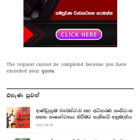
The request cannot be completed because you have
exceeded your
quota
.
එසැණ පුව​ත්
ආණ්ඩුක්‍රම ව්‍යවස්ථාව සහ අධිකරණ සංවිධාන
පනත සංශෝධනය කිරීමට කැබිනට් අනුමැතිය
2026-08-04