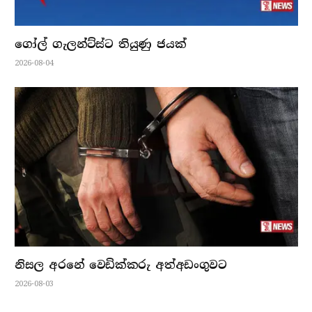
ගෝල් ගැලන්ට්ස්ට තියුණු ජයක්
2026-08-04
නිසල අරනේ වෙඩික්කරු අත්අඩංගුවට
2026-08-03