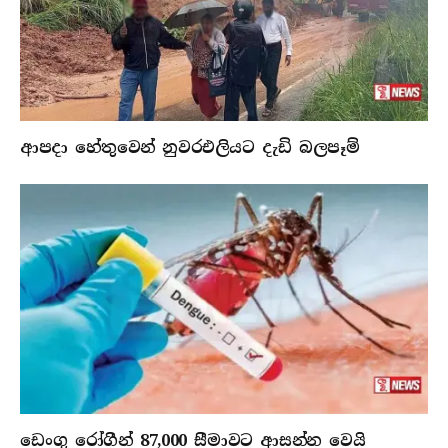
ආපදා හේතුවෙන් නුවරඑලියට දැඩි බලපෑම්
ඩෙංගු රෝගීන් 87,000 සීමාවට ආසන්න වෙයි