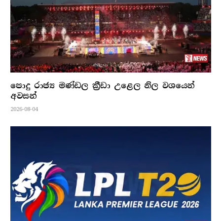
පොදු රාජ්‍ය මණ්ඩල ක්‍රීඩා උළෙල නිල වශයෙන්
අවසන්
2026-08-04