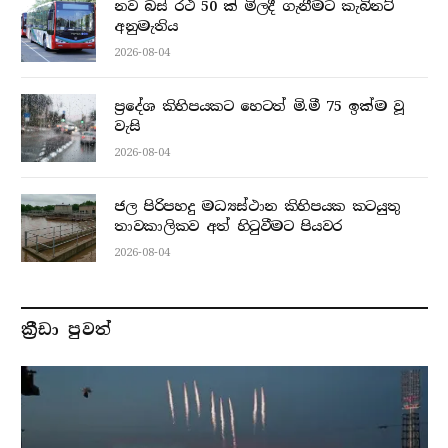
නව බස් රථ 50 ක් මිලදී ගැනීමට කැබිනට්
අනුමැතිය
2026-08-04
ප්‍රදේශ කිහිපයකට හෙටත් මි.මී 75 ඉක්ම වූ
වැසි
2026-08-04
ජල පිරිපහදු මධ්‍යස්ථාන කිහිපයක කටයුතු
තාවකාලිකව අත් හිටුවීමට පියවර
2026-08-04
ක්‍රීඩා පුවත්