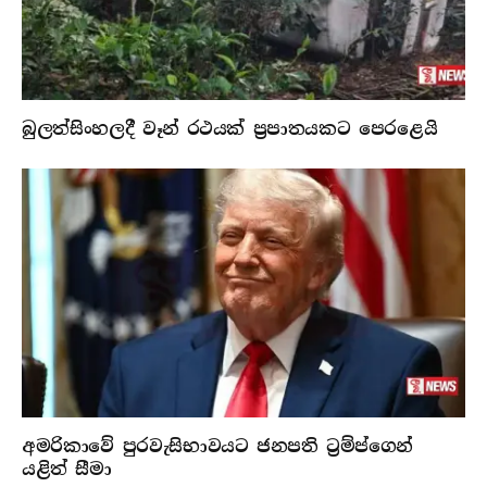
බුලත්සිංහලදී වෑන් රථයක් ප්‍රපාතයකට පෙරළෙයි
අමරිකාවේ පුරවැසිභාවයට ජනපති ට්‍රම්ප්ගෙන්
යළිත් සීමා