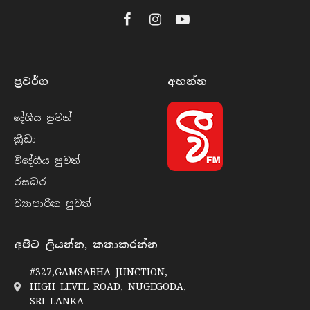
Facebook
Instagram
YouTube
ප්‍රවර්​ග
අහන්​න
දේශීය පුව​ත්
ක්‍රී​ඩා
විදේශීය පුව​ත්
රසබ​ර
ව්‍යාපාරික පුව​ත්
අපිට ලියන්න, කතාකරන්න
#327,GAMSABHA JUNCTION,
HIGH LEVEL ROAD, NUGEGODA,
SRI LANKA