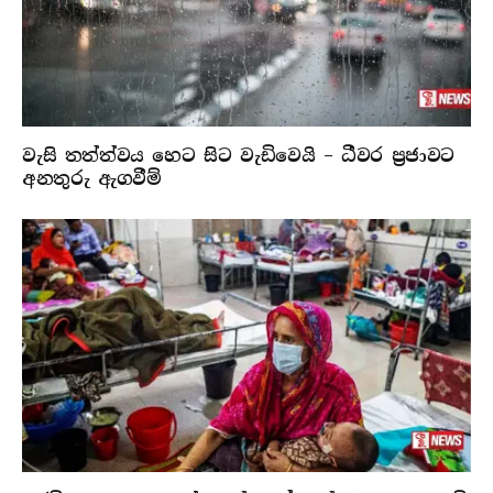
වැසි තත්ත්වය හෙට සිට වැඩිවෙයි – ධීවර ප්‍රජාවට
අනතුරු ඇගවීම්