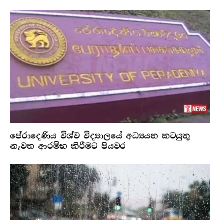
පේරාදෙණිය විශ්ව විද්‍යාලයේ අධ්‍යයන කටයුතු
නැවත ආරම්භ කිරීමට පියවර