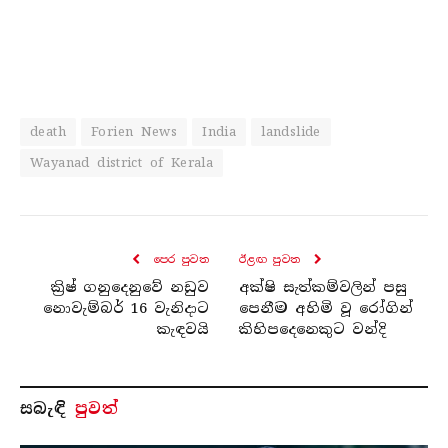
death
Forien News
India
landslide
Wayanad district of Kerala
පෙර පුව​ත
ඊළඟ පුව​ත
ක්‍රිෂ් ගනුදෙනුවේ නඩුව
අක්ෂි සැත්කම්වලින් පසු
නොවැම්බර් 16 වැනිදාට
පෙනීම අහිමි වූ රෝගින්
කැඳවයි
කිහිපදෙනෙකුට වන්දි
සබැ​ඳි
පුවත්