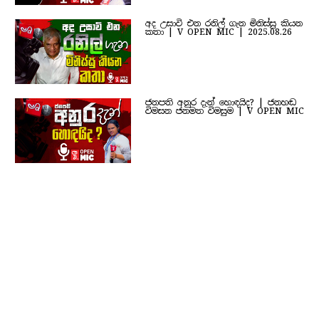
අද උසාවි එන රනිල් ගැන මිනිස්සු කියන
කතා | V OPEN MIC | 2025.08.26
ජනපති අනුර දැන් හොඳයිද? | ජනහඬ
විමසන ජනමත විමසුම | V OPEN MIC