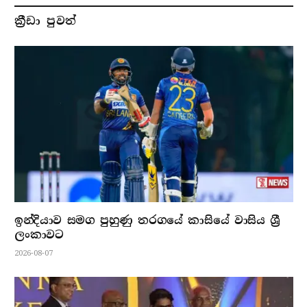
ක්‍රීඩා පුවත්
ඉන්දියාව සමග පුහුණු තරගයේ කාසියේ වාසිය ශ්‍රී
ලංකාවට
2026-08-07