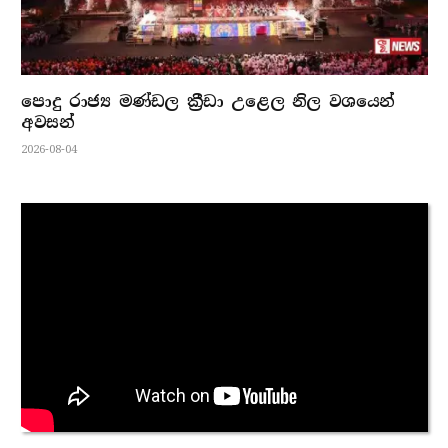
පොදු රාජ්‍ය මණ්ඩල ක්‍රීඩා උළෙල නිල වශයෙන්
අවසන්
2026-08-04