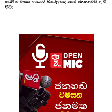
සරම්ප වසංගතයෙන් බංග්ලාදේශයේ ජනතාවට දැඩි
පිඩා