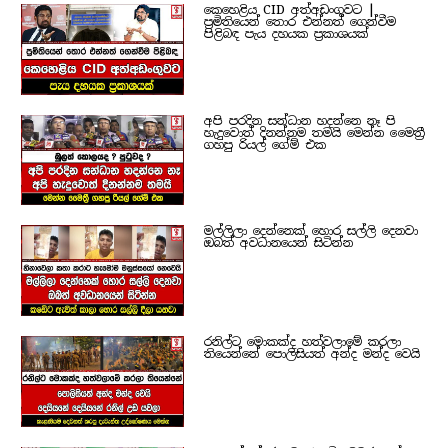
කෙහෙළිය CID අත්අඩංගුවට |
ප්‍රමිතියෙන් තොර එන්නත් ගෙන්වීම
පිළිබඳ පැය දහයක ප්‍රකාශයක්
අපි පරදින සන්ධාන හදන්නෙ නෑ පි
හැදුවොත් දිනන්නම තමයි මෙන්න මෛත්‍රී
ගහපු රියල් ගේම් එක
මල්ලිලා දෙන්නෙක් හොර සල්ලි දෙනවා
ඔබත් අවධානයෙන් සිටින්න
රනිල්ට මොකක්ද හත්වලාමේ කරලා
තියෙන්නේ පොලිසියත් අන්ද මන්ද වෙයි