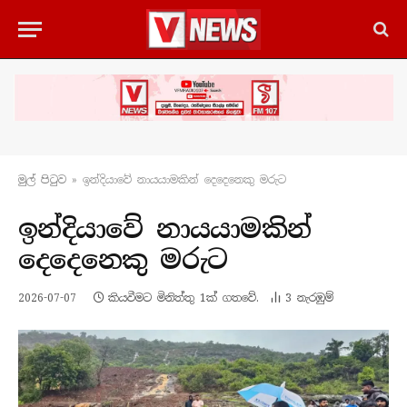
මුල් පිටු​ව
»
ඉන්දියාවේ නායයාමකින් දෙදෙනෙකු මරුට
ඉන්දියාවේ නායයාමකින්
දෙදෙනෙකු මරුට
2026-07-07
කියවීමට මිනිත්තු 1ක් ගතවේ.
3
නැරඹු​ම්