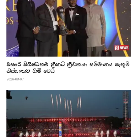
වසරේ විශිෂ්ටතම ක්‍රිකට් ක්‍රීඩකයා සම්මානය පැතුම්
නිස්සංකට හිමි වෙයි
2026-08-07