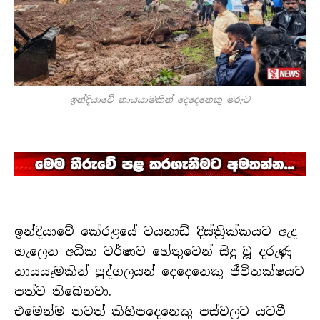
ඉන්දියාවේ නායයාමකින් දෙදෙනෙකු මරුට
ඉන්දියාවේ කේරළයේ වයනාඩ් දිස්ත්‍රික්කයට ඇද
හැලෙන අධික වර්ෂාව හේතුවෙන් සිදු වූ දරුණු
නායයෑමකින් පුද්ගලයන් දෙදෙනෙකු ජීවිතක්ෂයට
පත්ව තිබෙනවා.
එමෙන්ම තවත් කිහිපදෙනෙකු පස්වලට යටවී