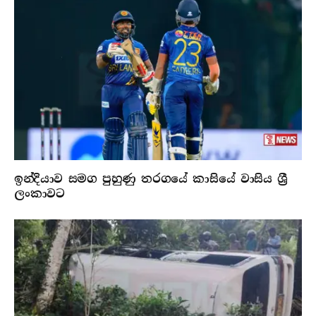
ඉන්දියාව සමග පුහුණු තරගයේ කාසියේ වාසිය ශ්‍රී
ලංකාවට