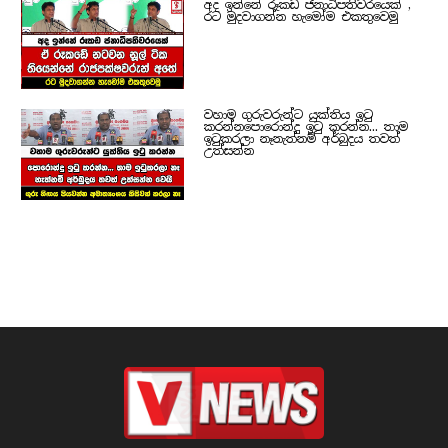
අද ඉන්නේ රූකඩ ජනාධිපතිවරයෙක් ,
රට මුදවාගන්න හැමෝම එකතුවෙමු
වහාම ගුරුවරුන්ට යුක්තිය ඉටු
කරන්නපොරොන්දු ඉටු කරන්න... තාම
ඉටුකරලා නෑනැත්නම් අර්බුදය තවත්
උත්සන්න