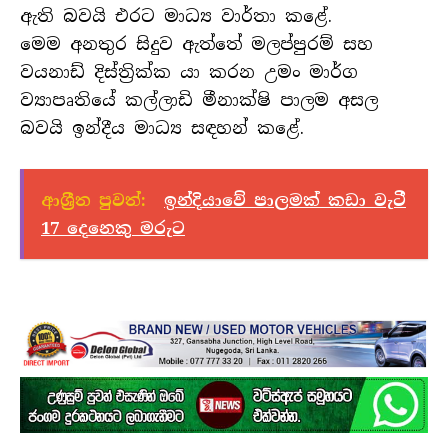
ඇති බවයි එරට මාධ්‍ය වාර්තා කළේ.
මෙම අනතුර සිදුව ඇත්තේ මලප්පුරම් සහ
වයනාඩ් දිස්ත්‍රික්ක යා කරන උමං මාර්ග
ව්‍යාපෘතියේ කල්ලාඩි මීනාක්ෂි පාලම අසල
බවයි ඉන්දීය මාධ්‍ය සඳහන් කළේ.
ආශ්‍රීත පුවත්:
ඉන්දියාවේ පාලමක් කඩා වැටී
17 දෙනෙකු මරුට