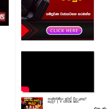
අගමැතිණිය ඉවත් විය යුතුද?
නැද්ද? | V OPEN MIC
එසැණ