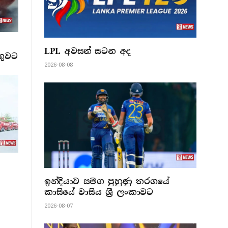
LPL අවසන් සටන අද
ගුවට
2026-08-08
ඉන්දියාව සමග පුහුණු තරගයේ
කාසියේ වාසිය ශ්‍රී ලංකාවට
2026-08-07