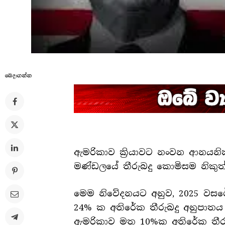
බෙදාගන්​න
ඇමරිකාව ක්‍රියාවට නංවන ආනයනික 
මණ්‍ඩලයේ තීරුබදු කොමිසම නිකුත
මෙම නිවේදනයට අනුව, 2025 වසර
24% ක අතිරේක තීරුබදු අනුපාතය 
ඇමරිකාව මත 10%ක අතිරේක තීර