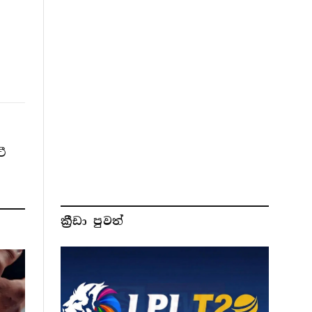
ී
ක්‍රීඩා පුවත්