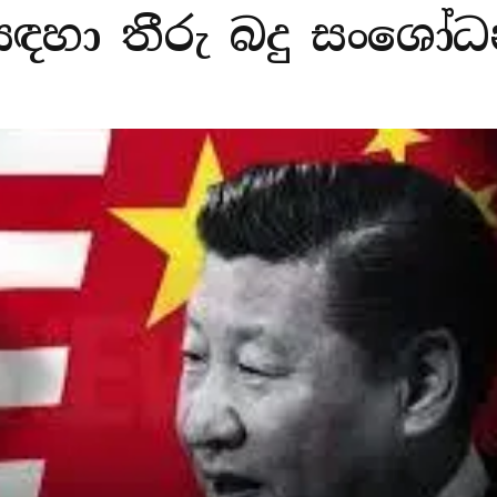
සඳහා තීරු බදු සංශෝ