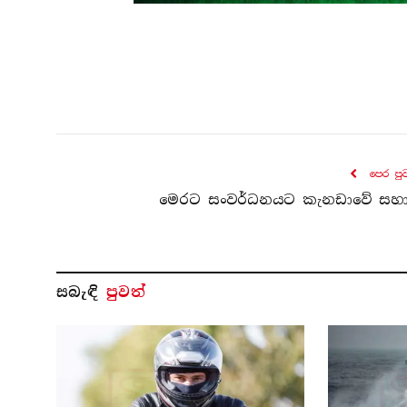
පෙර පු
මෙරට සංවර්ධනයට කැනඩාවේ සහ
සබැ​ඳි
පුවත්