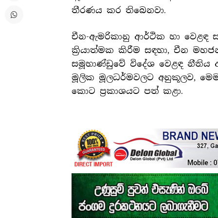
තීරණය කර තිබෙනවා.
චීන-ඇමරිකානු ආර්ථික හා වෙළඳ
ක්‍රියාත්මක කිරීම සඳහා, චීන මහ
සමූහාණ්ඩුවේ විදේශ වෙළඳ නීතිය ඇ
මූලික මූලධර්මවලට අනුකූලව, මෙම
කොට ප්‍රකාශයට පත් කළා.