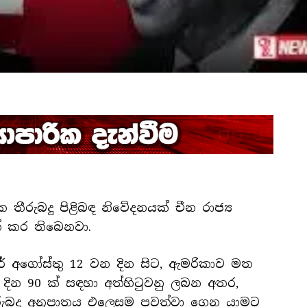
තීරුබදු පිළිබඳ නිවේදනයක් චීන රාජ්‍ය
් කර තිබෙනවා.
ේ අගෝස්තු 12 වන දින සිට, ඇමරිකාව මත
දින 90 ක් සඳහා අත්හිටුවනු ලබන අතර,
ුබදු අනුපාතය එලෙසම පවත්වා ගෙන යාමට