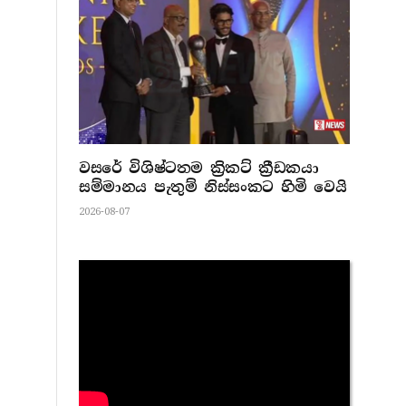
වසරේ විශිෂ්ටතම ක්‍රිකට් ක්‍රීඩකයා
සම්මානය පැතුම් නිස්සංකට හිමි වෙයි
2026-08-07