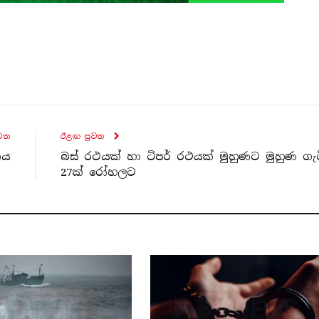
ව​ත
ඊළඟ පුව​ත
ාය
බස් රථයක් හා ටිපර් රථයක් මුහුණට මුහුණ ගැට
27ක් රෝහලට