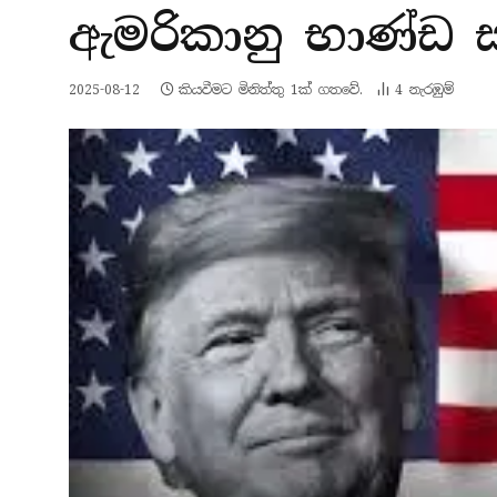
ඇමරිකානු භාණ්ඩ 
2025-08-12
කියවීමට මිනිත්තු 1ක් ගතවේ.
4
නැරඹු​ම්