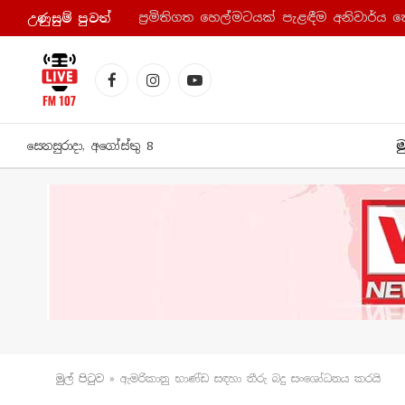
ප්‍රමිතිගත හෙල්මටයක් පැළඳීම අනිවාර්ය 
උණුසුම් පුව​ත්
Facebook
Instagram
YouTube
ම
සෙනසුරාදා, අගෝස්තු 8
මුල් පිටු​ව
»
ඇමරිකානු භාණ්ඩ සඳහා තීරු බදු සංශෝධනය කරයි