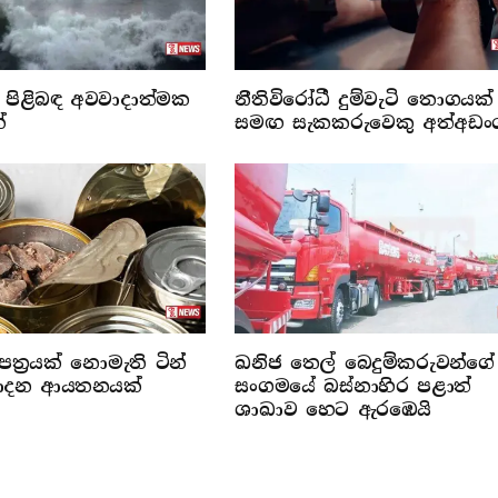
පිළිබඳ අවවාදාත්මක
නීතිවිරෝධී දුම්වැටි තොගයක්
්
සමඟ සැකකරුවෙකු අත්අඩං
ත්‍රයක් නොමැති ටින්
ඛනිජ තෙල් බෙදුම්කරුවන්ගේ
්පාදන ආයතනයක්
සංගමයේ බස්නාහිර පළාත්
ශාඛාව හෙට ඇරඹෙයි