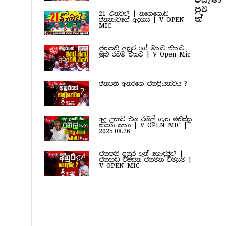
පුව​
21 එනවද? | නුගේගොඩ
ත්
ජනතාවගේ අදහස් | V OPEN
MIC
ජනපති අනුර ගේ මතට තිතට -
මුළු රටම එකට | V Open Mic
ජනපති අනුරගේ ජනප්‍රියත්වය ?
අද උසාවි එන රනිල් ගැන මිනිස්සු
කියන කතා | V OPEN MIC |
2025.08.26
ජනපති අනුර දැන් හොඳයිද? |
ජනහඬ විමසන ජනමත විමසුම |
V OPEN MIC