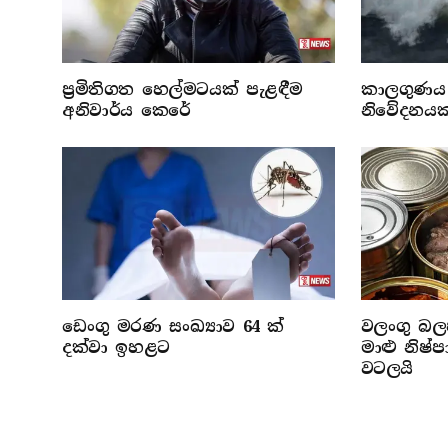
ප්‍රමිතිගත හෙල්මටයක් පැළඳීම
කාලගුණය 
අනිවාර්ය කෙරේ
නිවේදනයක
ඩෙංගු මරණ සංඛ්‍යාව 64 ක්
වලංගු බලප
දක්වා ඉහළට
මාළු නිෂ
වටලයි