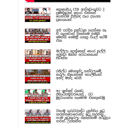
කෙහෙළිය CID අත්අඩංගුවට |
ප්‍රමිතියෙන් තොර එන්නත්
ගෙන්වීම පිළිබඳ පැය දහයක
ප්‍රකාශයක්
අපි පරදින සන්ධාන හදන්නෙ නෑ
පි හැදුවොත් දිනන්නම තමයි
මෙන්න මෛත්‍රී ගහපු රියල් ගේම්
එක
මල්ලිලා දෙන්නෙක් හොර සල්ලි
දෙනවා ඔබත් අවධානයෙන්
සිටින්න
රනිල්ට මොකක්ද හත්වලාමේ
කරලා තියෙන්නේ පොලිසියත්
අන්ද මන්ද වෙයි
අද ඉන්නේ රූකඩ
ජනාධිපතිවරයෙක් , රට
මුදවාගන්න හැමෝම එකතුවෙමු
වහාම ගුරුවරුන්ට යුක්තිය ඉටු
කරන්නපොරොන්දු ඉටු කරන්න...
තාම ඉටුකරලා නෑනැත්නම් අර්බුදය
තවත් උත්සන්න