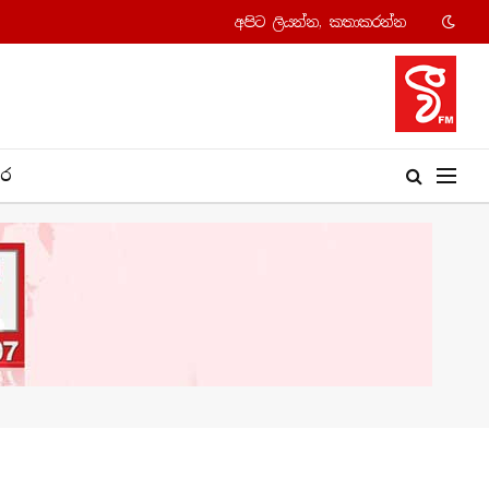
අපි​ට ලියන්න, කතාකරන්​න
​ර