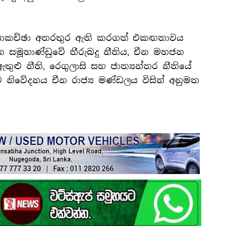
 සාකච්ඡා අතරතුර ඇති කරගත් එකඟතාවය
ජන සමූහාණ්ඩුවේ තීරුබදු නීතිය, චීන මහජන
තුළු නීති, රෙගුලාසි සහ ජාත්‍යන්තර නීතියේ
 නිවේදනය චීන රාජ්‍ය මණ්‍ඩලය විසින් අනුමත