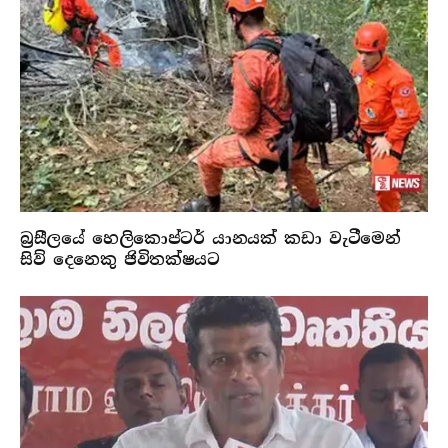
බ්‍රසීලයේ හෙලිකොප්ටර් යානයක් කඩා වැටීමෙන්
සිව් දෙනෙකු ජිවිතක්ෂයට