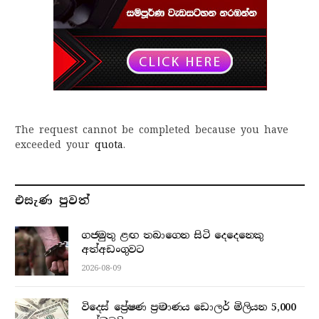
The request cannot be completed because you have
exceeded your
quota
.
එසැණ පුව​ත්
ගජමුතු ළඟ තබාගෙන සිටි දෙදෙනෙකු
අත්අඩංගුවට
2026-08-09
විදෙස් ප්‍රේෂණ ප්‍රමාණය ඩොලර් මිලියන 5,000