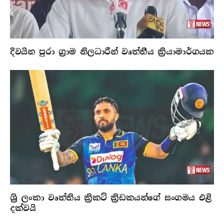
දිවයින පුරා ග්‍රාම නිලධාරීන් වෘත්තීය ක්‍රියාමාර්ගයක
ශ්‍රි ලංකා වෘත්තිය ක්‍රිකට් ක්‍රිඩකයන්ගේ සංගමය එළි
දක්වයි