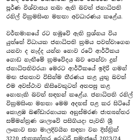
පූර්ණ විශ්වාසය තබා ඇති බවත් ජනාධිපති
රනිල් වික්‍රමසිංහ මහතා අවධාරණය කළේය.
වර්තමානයේ රට හමුවේ ඇති ප්‍රශ්නය විය
යුත්තේ විධායක ජනාධිපති ක්‍රමය පවත්වාගෙන
යනවා ද නැද්ද යන්න නොව රටේ ආර්ථිකය
ගොඩ නැඟීමේ ක්‍රමවේදය බව පෙන්වා දුන්
ජනාධිපතිවරයා මෙරට ආර්ථිකයේ ඉදිරි ගමන්
මඟ ජනතාව විසින්ම තීරණය කළ යුතු බවත්
එම අවස්ථාව කිසිවෙකුටත් අතපසු කළ
නොහැකි බවත් සඳහන් කළේය. ජනාධිපති රනිල්
වික්‍රමසිංහ මහතා මෙම අදහස් පළ කර සිටියේ
කොළඹ බණ්ඩාරනායක අනුස්මරණ ජාත්‍යන්තර
සම්මන්ත්‍රණ ශාලාවේ පසිගියදා පැවති ශ්‍රී
ලංකාව සහ මාලදිවයින සඳහා වන දිස්ත්‍රික්
3220 ජාත්‍යන්තර රොටරි සමාජයේ 2023/24