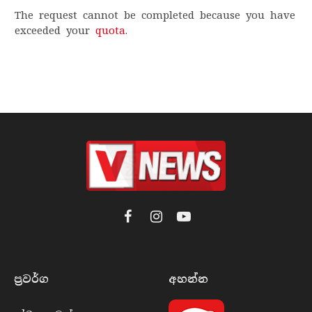
The request cannot be completed because you have
exceeded your
quota
.
Facebook
Instagram
YouTube
ප්‍රවර්​ග
අහන්​න