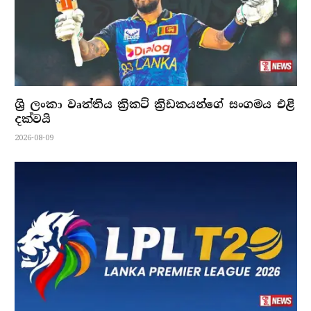
ශ්‍රි ලංකා වෘත්තිය ක්‍රිකට් ක්‍රිඩකයන්ගේ සංගමය එළි
දක්වයි
2026-08-09