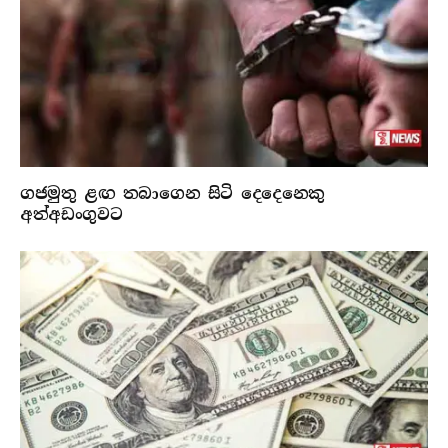
ගජමුතු ළඟ තබාගෙන සිටි දෙදෙනෙකු
අත්අඩංගුවට