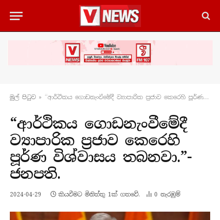
මුල් පිටු​ව
»
“ආර්ථිකය ගොඩනැංවීමේදී ව්‍යාපාරික ප්‍රජාව කෙරෙහි පූර්ණ විශ්වාසය තබනවා.”- ජනපති.
“ආර්ථිකය ගොඩනැංවීමේදී
ව්‍යාපාරික ප්‍රජාව කෙරෙහි
පූර්ණ විශ්වාසය තබනවා.”-
ජනපති.
2024-04-29
කියවීමට මිනිත්තු 1ක් ගතවේ.
0
නැරඹු​ම්