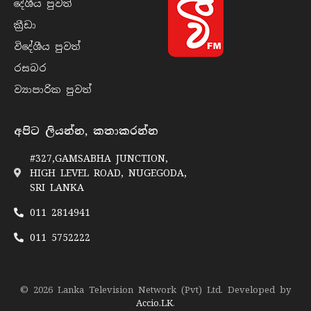
දේශීය පුව​ත්
ක්‍රී​ඩා
විදේශීය පුව​ත්
රසබ​ර
ව්‍යාපාරික පුව​ත්
අපිට ලියන්න, කතාකරන්න
#327,GAMSABHA JUNCTION,
HIGH LEVEL ROAD, NUGEGODA,
SRI LANKA
011 2814941
011 5752222
© 2026 Lanka Television Network (Pvt) Ltd. Developed by
Accio.LK
.