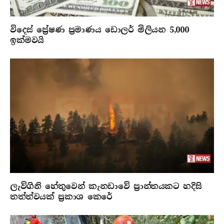
විදෙස් ප්‍රේෂණ ප්‍රමාණය ඩොලර් මිලියන 5,000
ඉක්මවයි
ලැව්ගිනි හේතුවෙන් කැනඩාවේ ප්‍රාන්තයකට හදිසි
තත්ත්වයක් ප්‍රකාශ කෙරේ