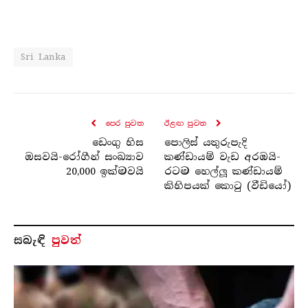
Sri Lanka
පෙර පුව​ත
ඊළඟ පුව​ත
ඩෙංගු හිස
පොලිස් යතුරුපැදි
ඔසවයි-‍රෝගීන් සංඛ්‍යාව
කණ්ඩායම් වැඩ අරඹයි-
20,000 ඉක්මවයි
රටම හෙල්ලූ කණ්ඩායම්
කිහිපයක් කොටු (වීඩියෝ)
සබැ​ඳි
පුවත්