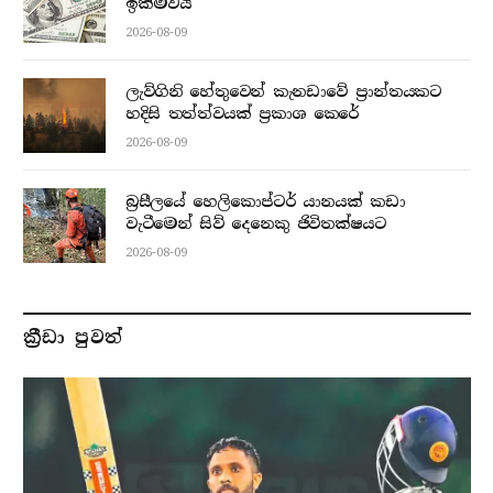
ඉක්මවයි
2026-08-09
ලැව්ගිනි හේතුවෙන් කැනඩාවේ ප්‍රාන්තයකට
හදිසි තත්ත්වයක් ප්‍රකාශ කෙරේ
2026-08-09
බ්‍රසීලයේ හෙලිකොප්ටර් යානයක් කඩා
වැටීමෙන් සිව් දෙනෙකු ජිවිතක්ෂයට
2026-08-09
ක්‍රීඩා පුවත්