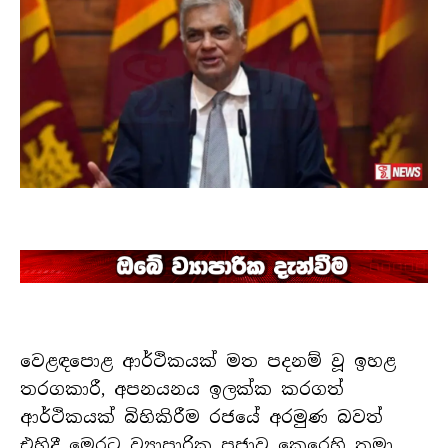
වෙළඳපොළ ආර්ථිකයක් මත පදනම් වූ ඉහළ
තරගකාරී, අපනයනය ඉලක්ක කරගත්
ආර්ථිකයක් බිහිකිරීම රජයේ අරමුණ බවත්
එහිදී මෙරට ව්‍යාපාරික ප්‍රජාව කෙරෙහි තමා