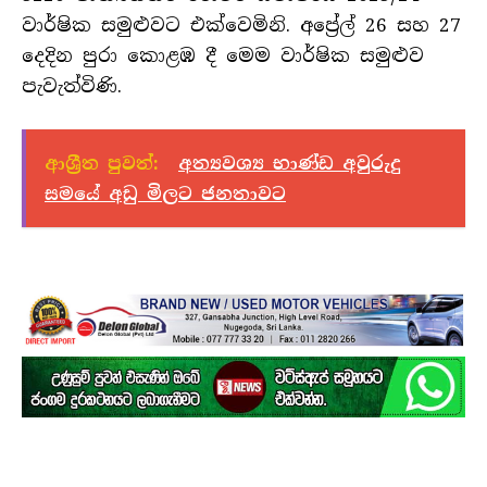
වාර්ෂික සමුළුවට එක්වෙමිනි. අප්‍රේල් 26 සහ 27
දෙදින පුරා කොළඹ දී මෙම වාර්ෂික සමුළුව
පැවැත්විණි.
ආශ්‍රීත පුවත්:
අත්‍යවශ්‍ය භාණ්ඩ අවුරුදු
සමයේ අඩු මිලට ජනතාවට