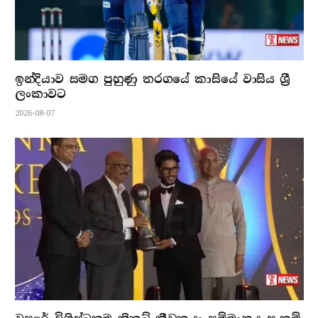
ඉන්දියාව සමග පුහුණු තරගයේ කාසියේ වාසිය ශ්‍රී
ලංකාවට
2026-08-07