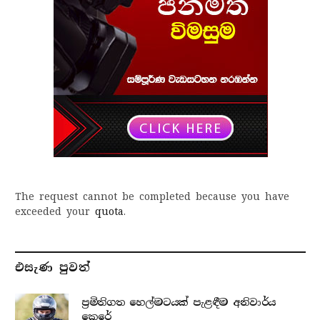
The request cannot be completed because you have
exceeded your
quota
.
එසැණ පුව​ත්
ප්‍රමිතිගත හෙල්මටයක් පැළඳීම අනිවාර්ය
කෙරේ