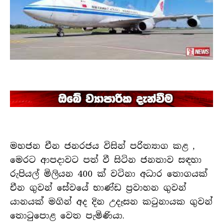
මහජන චීන ජනරජය විසින් පරිත්‍යාග කළ ,
මෙරට ආපදාවට පත් වී සිටින ජනතාව සඳහා
රුපියල් මිලියන 400 ක් වටිනා අධාර තොගයක්
චීන ගුවන් සේවයේ භාණ්ඩ ප්‍රවාහන ගුවන්
යානයක් මගින් අද දින උදෑසන කටුනායක ගුවන්
තොටුපොළ වෙත පැමිණියා.