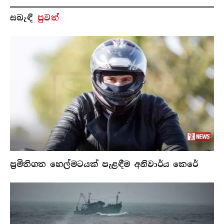
සබැ​ඳි
පුවත්
ප්‍රමිතිගත හෙල්මටයක් පැළඳීම අනිවාර්ය කෙරේ