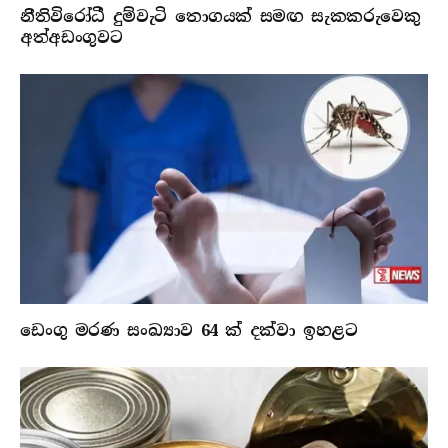
නීතිවිරෝධී දුම්වැටි තොගයක් සමඟ සැකකරුවෙකු
අත්අඩංගුවට
ඩෙංගු මරණ සංඛ්‍යාව 64 ක් දක්වා ඉහළට