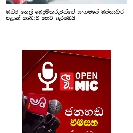
ඛනිජ තෙල් බෙදුම්කරුවන්ගේ සංගමයේ බස්නාහිර
පළාත් ශාඛාව හෙට ඇරඹෙයි