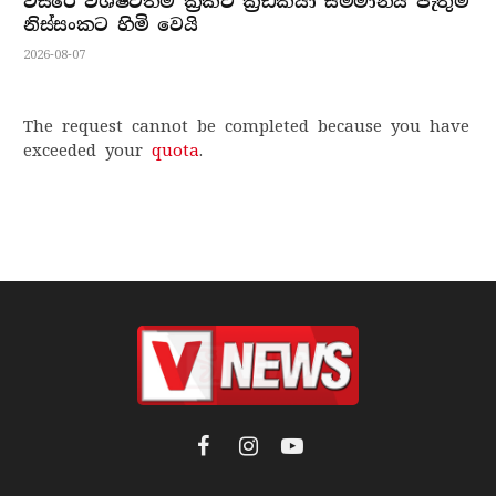
වසරේ විශිෂ්ටතම ක්‍රිකට් ක්‍රීඩකයා සම්මානය පැතුම්
නිස්සංකට හිමි වෙයි
2026-08-07
The request cannot be completed because you have
exceeded your
quota
.
Facebook
Instagram
YouTube