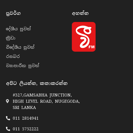
ප්‍රවර්​ග
අහන්​න
දේශීය පුව​ත්
ක්‍රී​ඩා
විදේශීය පුව​ත්
රසබ​ර
ව්‍යාපාරික පුව​ත්
අපිට ලියන්න, කතාකරන්න
#327,GAMSABHA JUNCTION,
HIGH LEVEL ROAD, NUGEGODA,
SRI LANKA
011 2814941
011 5752222