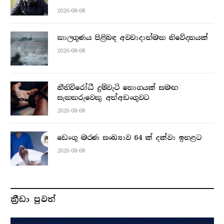
2026-08-08
කාලගුණය පිළිබඳ අවවාදාත්මක නිවේදනයක්
2026-08-08
නීතිවිරෝධී දුම්වැටි තොගයක් සමඟ
සැකකරුවෙකු අත්අඩංගුවට
2026-08-08
ඩෙංගු මරණ සංඛ්‍යාව 64 ක් දක්වා ඉහළට
2026-08-08
ක්‍රීඩා පුවත්