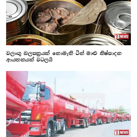
වලංගු බලපත්‍රයක් නොමැති ටින් මාළු නිෂ්පාදන
ආයතනයක් වටලයි