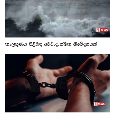
කාලගුණය පිළිබඳ අවවාදාත්මක නිවේදනයක්