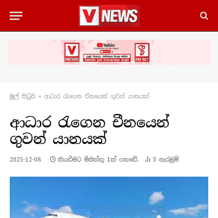
මුල් පිටු​ව
»
ආධාර රැගෙන චීනයෙන් ගුවන් යානයක්
ආධාර රැගෙන චීනයෙන්
ගුවන් යානයක්
2025-12-08
කියවීමට මිනිත්තු 1ක් ගතවේ.
3
නැරඹු​ම්