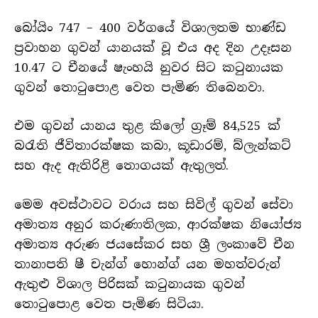
බෝයිං 747 – 400 වර්ගයේ විශාලතම භාණ්ඩ
ප්‍රවාහන ගුවන් යානයක් වූ එය අද දින උදෑසන
10.47 ට චීනයේ ෂැංහයි නුවර සිට කටුනායක
ගුවන් තොටුපොළ වෙත පැමිණ තිබෙනවා.
එම ගුවන් යානය තුළ කිලෝ ග්‍රෑම් 84,525 ක්
බරැති ජීවිතාරක්ෂක කබා, කූඩාරම්, බ්ලැන්කට්
සහ ඇද ඇතිරිළි තොගයක් ඇතුලත්.
මෙම අවස්ථාවට වරාය සහ සිවිල් ගුවන් සේවා
අමාත්‍ය අනුර කරුණාතිලක, ආරක්ෂක නියෝජ්‍ය
අමාත්‍ය අරුණ ජයසේකර සහ ශ්‍රී ලංකාවේ චීන
තානාපති ෂී චැන්ග් හොන්ග් යන මහත්වරුන්
ඇතුළු විශාල පිරිසක් කටුනායක ගුවන්
තොටුපොළ වෙත පැමිණ සිටියා.