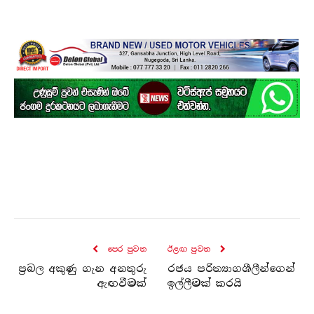
පෙර පුව​ත
ඊළඟ පුව​ත
ප්‍රබල අකුණු ගැන අනතුරු
රජය පරි­ත්‍යා­ග­ශී­ලී­න්ගෙන්
ඇඟවීමක්
ඉල්ලී­මක් කරයි