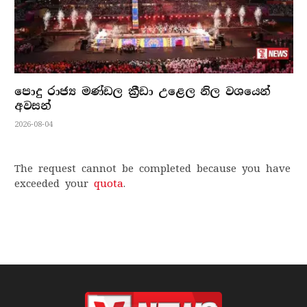
පොදු රාජ්‍ය මණ්ඩල ක්‍රීඩා උළෙල නිල වශයෙන්
අවසන්
2026-08-04
The request cannot be completed because you have
exceeded your
quota
.