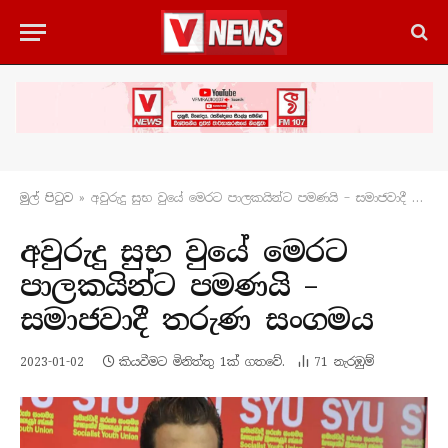
මුල් පිටු​ව
»
අවුරුදු සුභ වුයේ මෙරට පාලකයින්ට පමණයි – සමාජවාදී තරුණ සංගමය
අවුරුදු සුභ වුයේ මෙරට
පාලකයින්ට පමණයි –
සමාජවාදී තරුණ සංගමය
2023-01-02
කියවීමට මිනිත්තු 1ක් ගතවේ.
71
නැරඹු​ම්