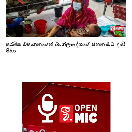
සරම්ප වසංගතයෙන් බංග්ලාදේශයේ ජනතාවට දැඩි
පිඩා