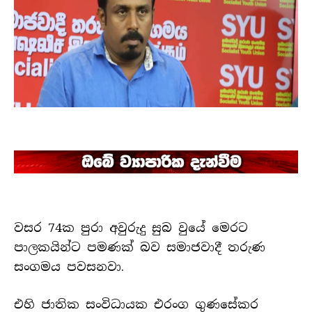
වසර 74ක පුරා අවුරුදු සුබ වුයේ මෙරට
පාලකයින්ට පමණක් බව සමාජවාදී තරුණ
සංගමය පවසනවා.
එහි ජාතික සංවිධායක එරංග ගුණසේකර