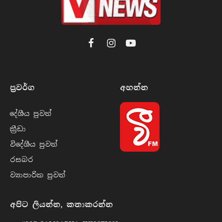
Facebook
Instagram
YouTube
ප්‍රවර්​ග
අහන්​න
දේශීය පුව​ත්
ක්‍රී​ඩා
විදේශීය පුව​ත්
රසබ​ර
ව්‍යාපාරික පුව​ත්
අපිට ලියන්න, කතාකරන්න