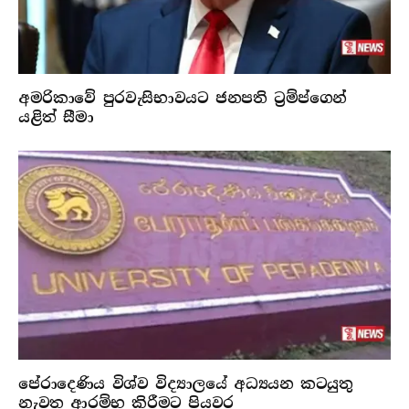
අමරිකාවේ පුරවැසිභාවයට ජනපති ට්‍රම්ප්ගෙන්
යළිත් සීමා
පේරාදෙණිය විශ්ව විද්‍යාලයේ අධ්‍යයන කටයුතු
නැවත ආරම්භ කිරීමට පියවර