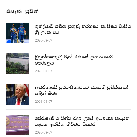
එසැණ පුව​ත්
ඉන්දියාව සමග පුහුණු තරගයේ කාසියේ වාසිය
ශ්‍රී ලංකාවට
2026-08-07
බුලත්සිංහලදී වෑන් රථයක් ප්‍රපාතයකට
පෙරළෙයි
2026-08-07
අමරිකාවේ පුරවැසිභාවයට ජනපති ට්‍රම්ප්ගෙන්
යළිත් සීමා
2026-08-07
පේරාදෙණිය විශ්ව විද්‍යාලයේ අධ්‍යයන කටයුතු
නැවත ආරම්භ කිරීමට පියවර
2026-08-07