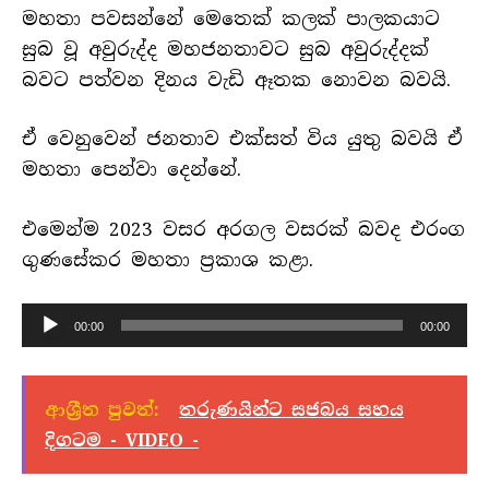
මහතා පවසන්නේ මෙතෙක් කලක් පාලකයාට
සුබ වූ අවුරුද්ද මහජනතාවට සුබ අවුරුද්දක්
බවට පත්වන දිනය වැඩි ඈතක නොවන බවයි.
ඒ වෙනුවෙන් ජනතාව එක්සත් විය යුතු බවයි ඒ
මහතා පෙන්වා දෙන්නේ.
එමෙන්ම 2023 වසර අරගල වසරක් බවද එරංග
ගුණසේකර මහතා ප්‍රකාශ කළා.
හඬ
00:00
00:00
පට
ධාවකය
ආශ්‍රීත පුවත්:
තරුණයින්ට සජබය සහය
දිගටම - VIDEO -