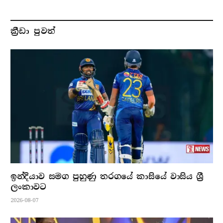
ක්‍රීඩා පුවත්
ඉන්දියාව සමග පුහුණු තරගයේ කාසියේ වාසිය ශ්‍රී
ලංකාවට
2026-08-07