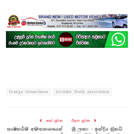
Eranga Gunasekara
Socialist Youth Association
පෙර පුව​ත
ඊළඟ පුව​ත
කෘෂිකර්ම අමාත්‍යංශයෙන්
ශ්‍රී ලංකා – ඉන්දීය ක්‍රිකට්