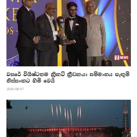
වසරේ විශිෂ්ටතම ක්‍රිකට් ක්‍රීඩකයා සම්මානය පැතුම්
නිස්සංකට හිමි වෙයි
2026-08-07