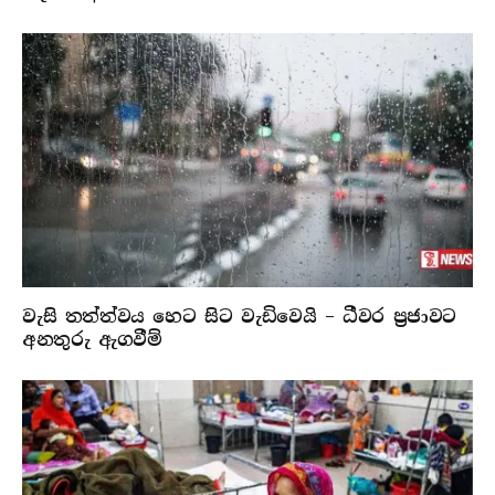
වැසි තත්ත්වය හෙට සිට වැඩිවෙයි – ධීවර ප්‍රජාවට
අනතුරු ඇගවීම්