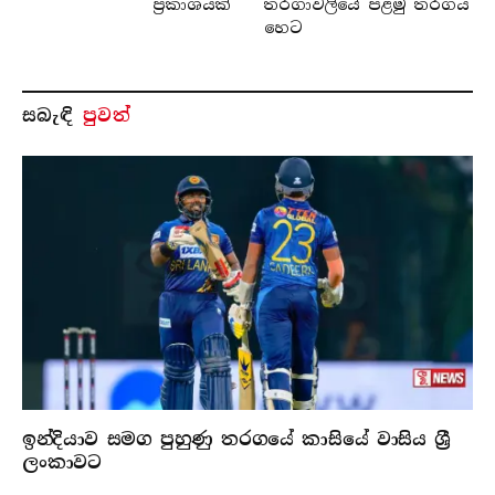
ප්‍රකාශයක්
තරගාවලියේ පළමු තරගය
හෙට
සබැ​ඳි
පුවත්
ඉන්දියාව සමග පුහුණු තරගයේ කාසියේ වාසිය ශ්‍රී
ලංකාවට