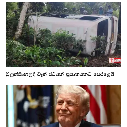
බුලත්සිංහලදී වෑන් රථයක් ප්‍රපාතයකට පෙරළෙයි