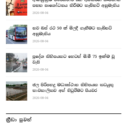
පනත සංශෝධනය කිරීමට කැබිනට් අනුමැතිය
2026-08-04
නව බස් රථ 50 ක් මිලදී ගැනීමට කැබිනට්
අනුමැතිය
2026-08-04
ප්‍රදේශ කිහිපයකට හෙටත් මි.මී 75 ඉක්ම වූ
වැසි
2026-08-04
ජල පිරිපහදු මධ්‍යස්ථාන කිහිපයක කටයුතු
තාවකාලිකව අත් හිටුවීමට පියවර
2026-08-04
ක්‍රීඩා පුවත්