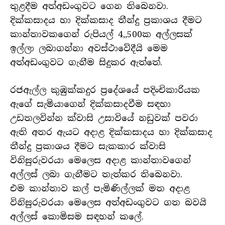
තුළදීම අත්අඩංගුවට ගෙන තිබෙනවා.
දික්කසාදය හා දික්කසාද තීන්දු ප්‍රකාශය දීමට
කාන්තාවකගෙන් රුපියල් 4,,500ක අල්ලසක්
ඉල්ලා ලබාගන්නා අවස්ථාවේදීයි මෙම
අත්අඩංගුවට ගැනීම සිදුකර ඇත්තේ.
රජඇල්ල කුඹුක්කදුර ප්‍රදේශයේ පදිංචිකාරියක
ඇගේ සැමියාගෙන් දික්කසාදවීම සඳහා
උඩතලවින්න ක්වාසි උසාවියේ නඩුවක් පවරා
ඇති අතර ඇයට අදාළ දික්කසාදය හා දික්කසාද
තීන්දු ප්‍රකාශය දීමට සැකකාර ක්වාසි
විනිසුරුවරයා මෙලෙස අදාළ කාන්තාවගෙන්
අල්ලස් ලබා ගැනීමට තැත්කර තිබෙනවා.
එම කාන්තාව කල් පැමිණිල්ලක් මත අදාළ
විනිසුරුවරයා මෙලෙස අත්අඩංගුවට ගත බවයි
අල්ලස් කොමිසම සඳහන් කලේ.