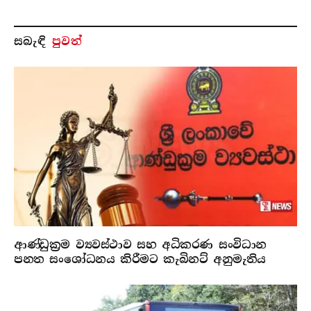
සබැ​ඳි
පුවත්
ආණ්ඩුක්‍රම ව්‍යවස්ථාව සහ අධිකරණ සංවිධාන
පනත සංශෝධනය කිරීමට කැබිනට් අනුමැතිය