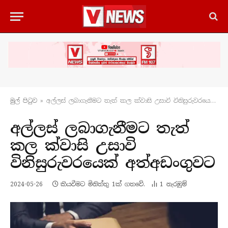
මුල් පිටු​ව
»
අල්ලස් ලබාගැනීමට තැත් කල ක්වාසි උසාවි විනිසුරුවරයෙක් අත්අඩංගුවට
අල්ලස් ලබාගැනීමට තැත්
කල ක්වාසි උසාවි
විනිසුරුවරයෙක් අත්අඩංගුවට
2024-05-26
කියවීමට මිනිත්තු 1ක් ගතවේ.
1
නැරඹු​ම්