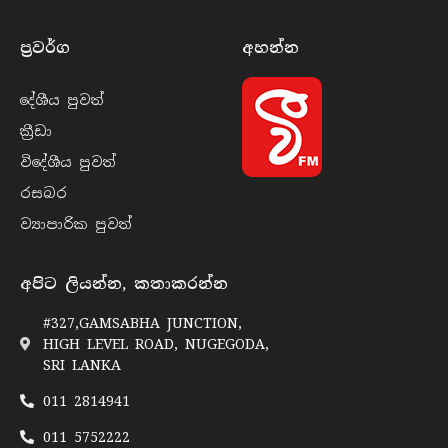
ප්‍රවර්​ග
අහන්​න
දේශීය පුව​ත්
ක්‍රී​ඩා
විදේශීය පුව​ත්
රසබ​ර
ව්‍යාපාරික පුව​ත්
අපිට ලියන්න, කතාකරන්න
#327,GAMSABHA JUNCTION,
HIGH LEVEL ROAD, NUGEGODA,
SRI LANKA
011 2814941
011 5752222