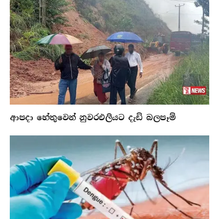
ආපදා හේතුවෙන් නුවරඑලියට දැඩි බලපෑම්