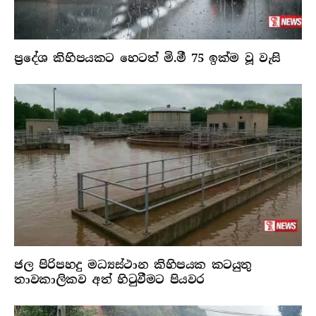
ප්‍රදේශ කිහිපයකට හෙටත් මි.මී 75 ඉක්ම වූ වැසි
ජල පිරිපහදු මධ්‍යස්ථාන කිහිපයක කටයුතු
තාවකාලිකව අත් හිටුවීමට පියවර