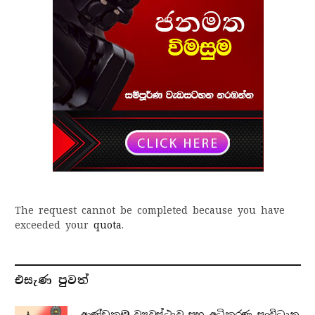
The request cannot be completed because you have
exceeded your
quota
.
එසැණ පුව​ත්
ආණ්ඩුක්‍රම ව්‍යවස්ථාව සහ අධිකරණ සංවිධාන