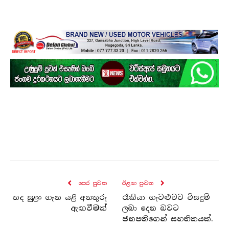
පෙර පුව​ත
ඊළඟ පුව​ත
තද සුළං ගැන යළි අනතුරු
රැකියා ගැටළුවට විසදුම්
ඇඟවීමක්
ලබා දෙන බවට
ජනපතිගෙන් සහතිකයක්.