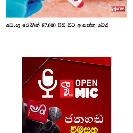
ඩෙංගු රෝගීන් 87,000 සීමාවට ආසන්න වෙයි