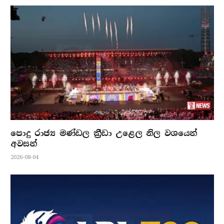
පොදු රාජ්‍ය මණ්ඩල ක්‍රීඩා උළෙල නිල වශයෙන්
අවසන්
2026-08-04