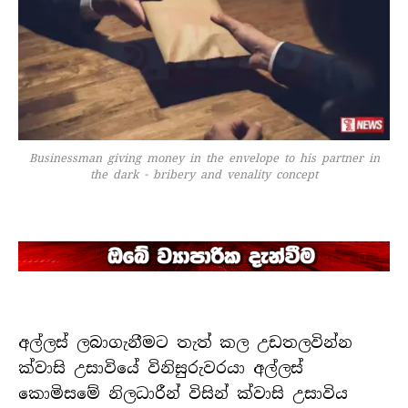
Businessman giving money in the envelope to his partner in
the dark - bribery and venality concept
අල්ලස් ලබාගැනීමට තැත් කල උඩතලවින්න
ක්වාසි උසාවියේ විනිසුරුවරයා අල්ලස්
කොමිසමේ නිලධාරීන් විසින් ක්වාසි උසාවිය