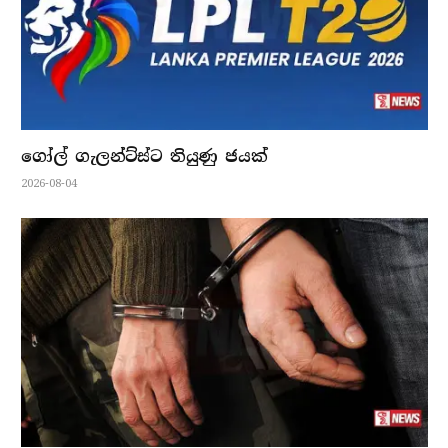
ගෝල් ගැලන්ට්ස්ට තියුණු ජයක්
2026-08-04