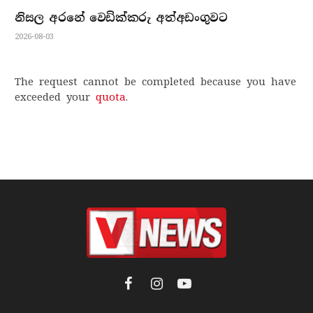
නිසල අරනේ වෙඩික්කරු අත්අඩංගුවට
2026-08-03
The request cannot be completed because you have
exceeded your
quota
.
Facebook
Instagram
YouTube