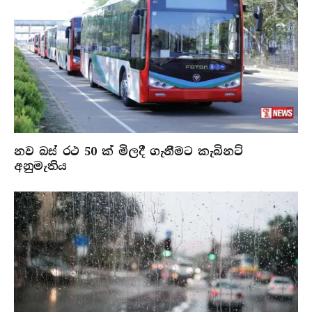
නව බස් රථ 50 ක් මිලදී ගැනීමට කැබිනට්
අනුමැතිය