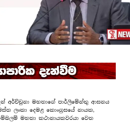
මනාදන් අර්ච්චුනා මහතාගේ පාර්ලිමේන්තු ආසනය
මස්ත ලංකා දෙමළ කොංග්‍රසයේ නායක,
පොන්නම්බලම් මහතා කථානායකවරයා වෙත