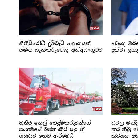
නීතිවිරෝධී දුම්වැටි තොගයක්
ඩෙංගු මරණ
සමඟ සැකකරුවෙකු අත්අඩංගුවට
දක්වා ඉහ
ඛනිජ තෙල් බෙදුම්කරුවන්ගේ
ධවල මන්දි
සංගමයේ බස්නාහිර පළාත්
කර තිබූ 
ශාඛාව හෙට ඇරඹෙයි
කටයුතු අත්