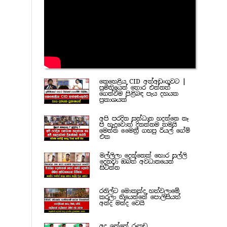
කෙහෙළිය CID අත්අඩංගුවට |
ප්‍රමිතියෙන් තොර එන්නත්
ගෙන්වීම පිළිබඳ පැය දහයක
ප්‍රකාශයක්
අපි පරදින සන්ධාන හදන්නෙ නෑ
පි හැදුවොත් දිනන්නම තමයි
මෙන්න මෛත්‍රී ගහපු රියල් ගේම්
එක
මල්ලිලා දෙන්නෙක් හොර සල්ලි
දෙනවා ඔබත් අවධානයෙන්
සිටින්න
රනිල්ට මොකක්ද හත්වලාමේ
කරලා තියෙන්නේ පොලිසියත්
අන්ද මන්ද වෙයි
අද ඉන්නේ රූකඩ