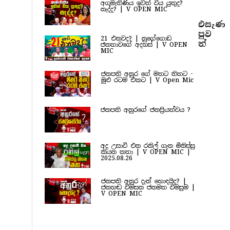
අගමැතිණිය ඉවත් විය යුතුද?
නැද්ද? | V OPEN MIC
එසැණ
පුව​
21 එනවද? | නුගේගොඩ
ත්
ජනතාවගේ අදහස් | V OPEN
MIC
ජනපති අනුර ගේ මතට තිතට -
මුළු රටම එකට | V Open Mic
ජනපති අනුරගේ ජනප්‍රියත්වය ?
අද උසාවි එන රනිල් ගැන මිනිස්සු
කියන කතා | V OPEN MIC |
2025.08.26
ජනපති අනුර දැන් හොඳයිද? |
ජනහඬ විමසන ජනමත විමසුම |
V OPEN MIC