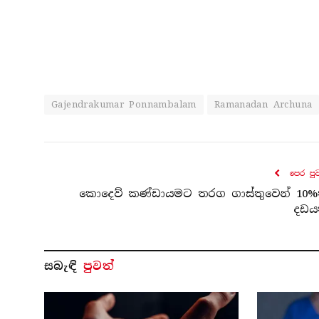
Gajendrakumar Ponnambalam
Ramanadan Archuna
පෙර පු
කොදෙව් කණ්ඩායමට තරග ගාස්තුවෙන් 10
දඩය
සබැ​ඳි
පුවත්