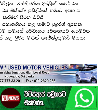
චුනා මන්ත්‍රීවරයා දිස්ත්‍රික් සංවර්ධන
ධ්‍ය ඔස්සේද ප්‍රසිද්ධියේ තමාට අපහාස
 කරමින් සිටින බවයි.
ු සභාගර්භය තුළ තමාට නුදුරින් අසුනක
ගෙන සිටීම තමාගේ අවධානය වෙනතකට යොමුවන
කළ ලිපිය මඟින් ගජේන්ද්‍රකුමාර් මහතා