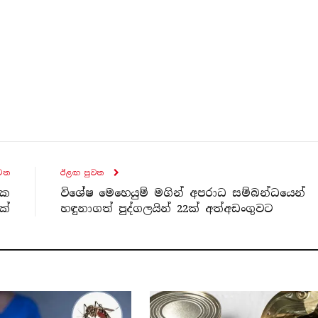
ව​ත
ඊළඟ පුව​ත
%ක
විශේෂ මෙහෙයුම් මගින් අපරාධ සම්බන්ධයෙන්
ක්
හඳුනාගත් පුද්ගලයින් 22ක් අත්අඩංගුවට