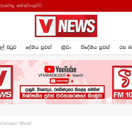
රුවෙකු අත්අඩංගුවට
ුල් පිටුව
දේශීය පුව​ත්
ක්‍රී​ඩා
විදේශීය පුවත්
රස බ
කථානායකට ලිපියක්