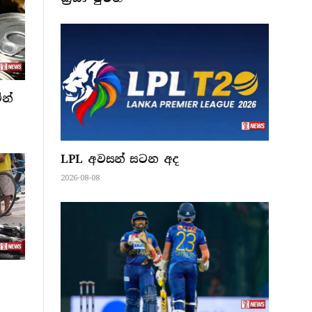
න්
LPL අවසන් සටන අද
2026-08-08