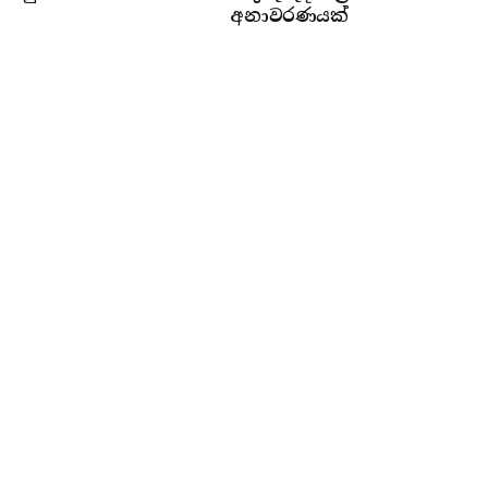
අනාවරණයක්