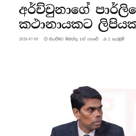
අර්ච්චුනාගේ පාර්
කථානායකට ලිපියක
2026-07-09
කියවීමට මිනිත්තු 1ක් ගතවේ.
2
නැරඹු​ම්