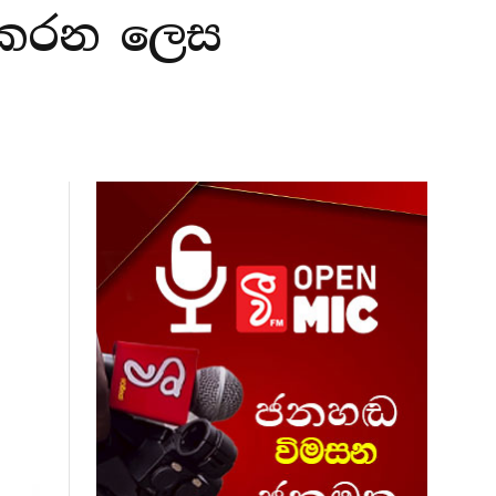
් කරන ලෙස