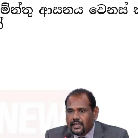
ලිමේන්තු ආසනය වෙනස
්