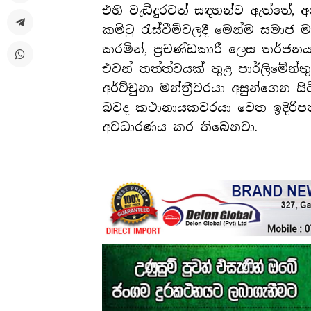
එහි වැඩිදුරටත් සඳහන්ව ඇත්තේ, අර්ච්
කමිටු රැස්වීම්වලදී මෙන්ම සමාජ මා
කරමින්, ප්‍රචණ්ඩකාරී ලෙස තර්ජනය
එවන් තත්ත්වයක් තුළ පාර්ලිමේන්ත
අර්ච්චුනා මන්ත්‍රීවරයා අසුන්
බවද කථානායකවරයා වෙත ඉදිරිපත් 
අවධාරණය කර තිබෙනවා.