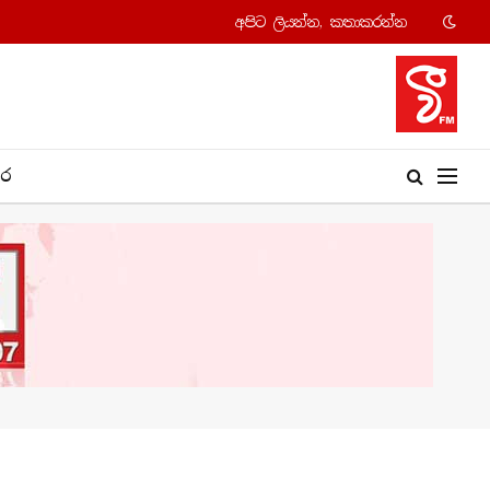
අපි​ට ලියන්න, කතාකරන්​න
​ර