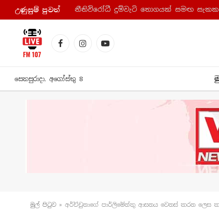
නීතිවිරෝධී දුම්වැටි තොගයක් සමඟ සැකක
උණුසුම් පුව​ත්
Facebook
Instagram
YouTube
ම
සෙනසුරාදා, අගෝස්තු 8
මුල් පිටු​ව
»
අර්ච්චුනාගේ පාර්ලිමේන්තු ආසනය වෙනස් කරන ලෙස 