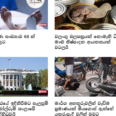
 සංඛ්‍යාව 64 ක්
වලංගු බලපත්‍රයක් නොමැති ටි
ළට
මාළු නිෂ්පාදන ආයතනයක්
වටලයි
රයේ ඉදිකිරීමට සැලසුම්
මාර්ග අනතුරුවලින් වැඩිම
බෝල්රූම් ශාලාවේ
ප්‍රමාණයක් මියගොස් ඇත්තේ
හිටුවයි
යතුරුපැදි වලින් බවට