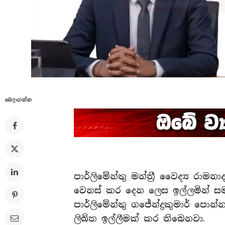
බෙදාගන්​න
පාර්ලිමේන්තු මන්ත්‍රී වෛද්‍ය රා
වෙනස් කර දෙන ලෙස ඉල්ලමින් ස
පාර්ලිමේන්තු ගජේන්ද්‍රකුමාර් 
ලිඛිත ඉල්ලීමක් කර තිබෙනවා.