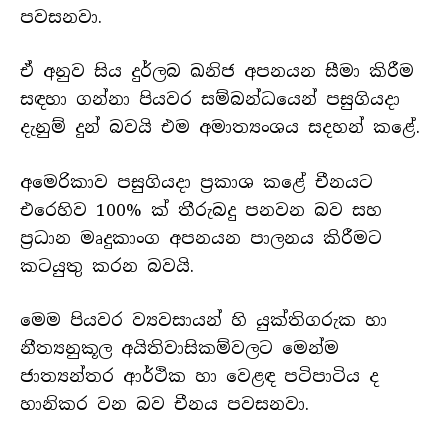
පවසනවා.
ඒ අනුව සිය දුර්ලබ ඛනිජ අපනයන සීමා කිරීම
සඳහා ගන්නා පියවර සම්බන්ධයෙන් පසුගියදා
දැනුම් දුන් බවයි එම අමාත්‍යංශය සදහන් කළේ.
අමෙරිකාව පසුගියදා ප්‍රකාශ කළේ චීනයට
එරෙහිව 100% ක් තීරුබදු පනවන බව සහ
ප්‍රධාන මෘදුකාංග අපනයන පාලනය කිරීමට
කටයුතු කරන බවයි.
මෙම පියවර ව්‍යවසායන් හි යුක්තිගරුක හා
නීත්‍යනුකූල අයිතිවාසිකම්වලට මෙන්ම
ජාත්‍යන්තර ආර්ථික හා වෙළඳ පටිපාටිය ද
හානිකර වන බව චීනය පවසනවා.