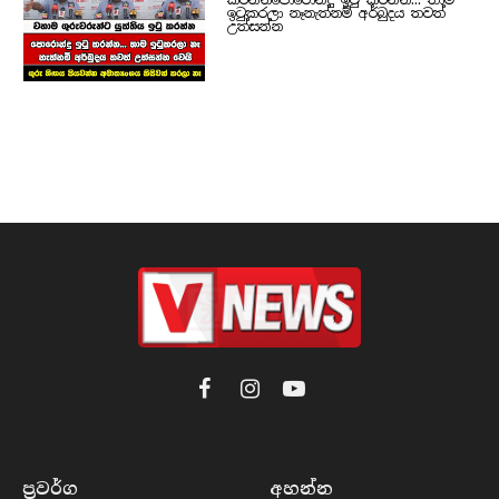
ඉටුකරලා නෑනැත්නම් අර්බුදය තවත්
උත්සන්න
Facebook
Instagram
YouTube
ප්‍රවර්​ග
අහන්​න