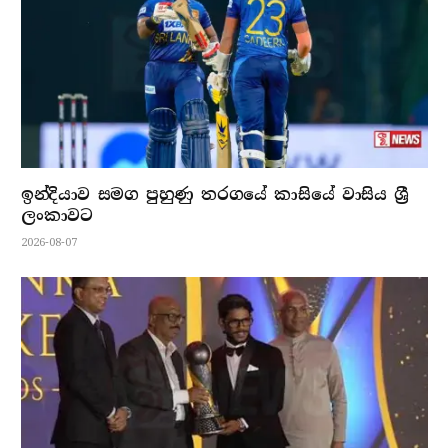
ඉන්දියාව සමග පුහුණු තරගයේ කාසියේ වාසිය ශ්‍රී
ලංකාවට
2026-08-07