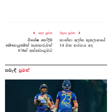
පෙර පුව​ත
ඊළඟ පුව​ත
විශේෂ සෝදිසි
කාන්තා ලෝක කුසලානයේ
මෙහෙයුමෙන් සැකකරුවන්
14 වන තරගය අද
678ක් අත්අඩංගුවට
සබැ​ඳි
පුවත්