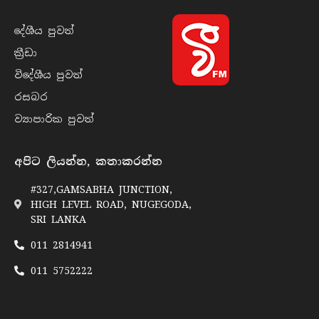
දේශීය පුව​ත්
ක්‍රී​ඩා
විදේශීය පුව​ත්
රසබ​ර
ව්‍යාපාරික පුව​ත්
අපිට ලියන්න, කතාකරන්න
#327,GAMSABHA JUNCTION,
HIGH LEVEL ROAD, NUGEGODA,
SRI LANKA
011 2814941
011 5752222