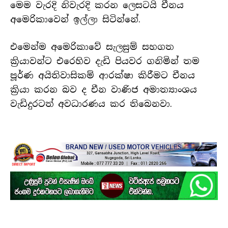
මෙම වැරදි නිවැරදි කරන ලෙසටයි චීනය
අමෙරිකාවෙන් ඉල්ලා සිටින්නේ.
එමෙන්ම අමෙරිකාවේ සැලසුම් සහගත
ක්‍රියාවන්ට එරෙහිව දැඩි පියවර ගනිමින් තම
පූර්ණ අයිතිවාසිකම් ආරක්ෂා කිරීමට චීනය
ක්‍රියා කරන බව ද චීන වාණිජ අමාත්‍යාංශය
වැඩිදුරටත් අවධාරණය කර තිබෙනවා.