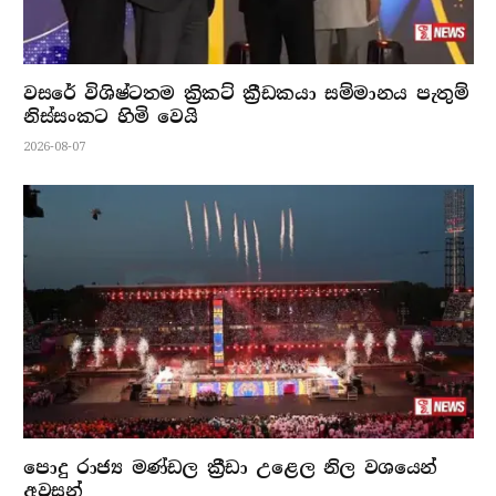
වසරේ විශිෂ්ටතම ක්‍රිකට් ක්‍රීඩකයා සම්මානය පැතුම්
නිස්සංකට හිමි වෙයි
2026-08-07
පොදු රාජ්‍ය මණ්ඩල ක්‍රීඩා උළෙල නිල වශයෙන්
අවසන්