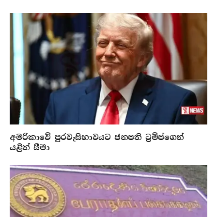
අමරිකාවේ පුරවැසිභාවයට ජනපති ට්‍රම්ප්ගෙන්
යළිත් සීමා