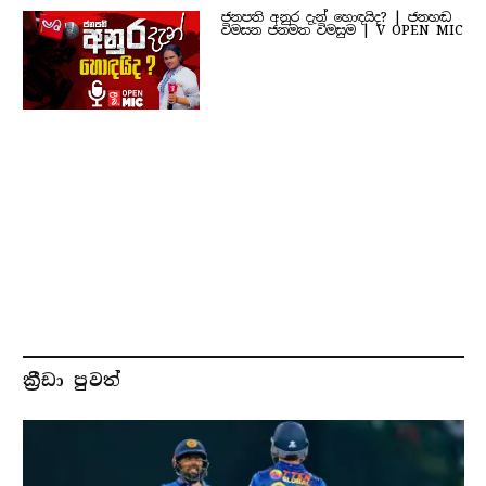
ජනපති අනුර දැන් හොඳයිද? | ජනහඬ
විමසන ජනමත විමසුම | V OPEN MIC
ක්‍රීඩා පුවත්