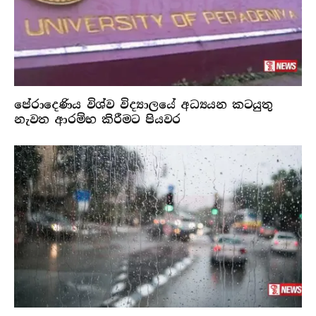
පේරාදෙණිය විශ්ව විද්‍යාලයේ අධ්‍යයන කටයුතු
නැවත ආරම්භ කිරීමට පියවර