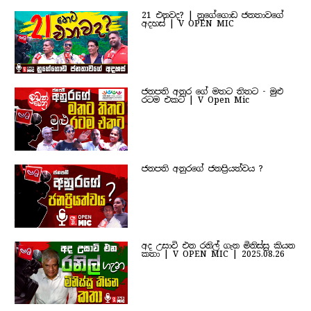
21 එනවද? | නුගේගොඩ ජනතාවගේ
අදහස් | V OPEN MIC
ජනපති අනුර ගේ මතට තිතට - මුළු
රටම එකට | V Open Mic
ජනපති අනුරගේ ජනප්‍රියත්වය ?
අද උසාවි එන රනිල් ගැන මිනිස්සු කියන
කතා | V OPEN MIC | 2025.08.26