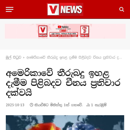
මුල් පිටු​ව
»
අමෙරිකාවේ තීරුබදු ඉහළ දැමීම පිළිබදව චීනය ප්‍රතිචාර දක්වයි
අමෙරිකාවේ තීරුබදු ඉහළ
දැමීම පිළිබදව චීනය ප්‍රතිචාර
දක්වයි
2025-10-13
කියවීමට මිනිත්තු 1ක් ගතවේ.
1
නැරඹු​ම්