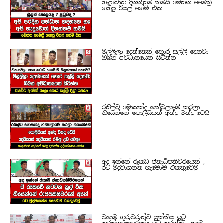
හැදුවොත් දිනන්නම තමයි මෙන්න මෛත්‍රී
ගහපු රියල් ගේම් එක
මල්ලිලා දෙන්නෙක් හොර සල්ලි දෙනවා
ඔබත් අවධානයෙන් සිටින්න
රනිල්ට මොකක්ද හත්වලාමේ කරලා
තියෙන්නේ පොලිසියත් අන්ද මන්ද වෙයි
අද ඉන්නේ රූකඩ ජනාධිපතිවරයෙක් ,
රට මුදවාගන්න හැමෝම එකතුවෙමු
වහාම ගුරුවරුන්ට යුක්තිය ඉටු
කරන්නපොරොන්දු ඉටු කරන්න... තාම