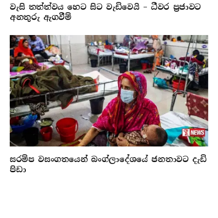
වැසි තත්ත්වය හෙට සිට වැඩිවෙයි – ධීවර ප්‍රජාවට
අනතුරු ඇගවීම්
සරම්ප වසංගතයෙන් බංග්ලාදේශයේ ජනතාවට දැඩි
පිඩා