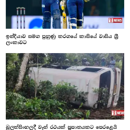
ඉන්දියාව සමග පුහුණු තරගයේ කාසියේ වාසිය ශ්‍රී
ලංකාවට
බුලත්සිංහලදී වෑන් රථයක් ප්‍රපාතයකට පෙරළෙයි