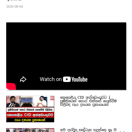
2026-08-04
කෙහෙළිය CID අත්අඩංගුවට |
ප්‍රමිතියෙන් තොර එන්නත් ගෙන්වීම
පිළිබඳ පැය දහයක ප්‍රකාශයක්
අපි පරදින සන්ධාන හදන්නෙ නෑ පි