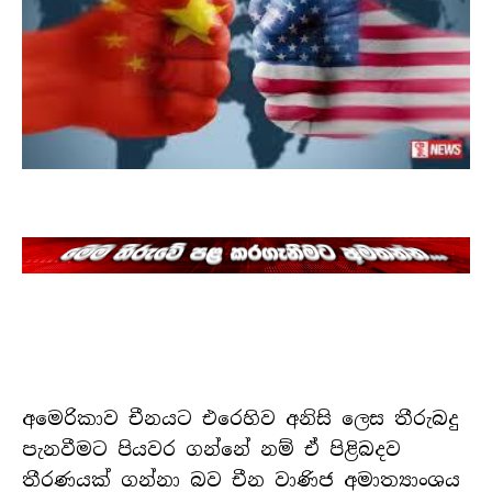
අමෙරිකාව චීනයට එරෙහිව අනිසි ලෙස තීරුබදු
පැනවීමට පියවර ගන්නේ නම් ඒ පිළිබදව
තීරණයක් ගන්නා බව චීන වාණිජ අමාත්‍යාංශය