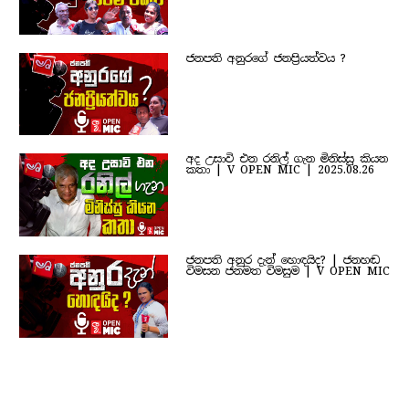
ජනපති අනුරගේ ජනප්‍රියත්වය ?
අද උසාවි එන රනිල් ගැන මිනිස්සු කියන
කතා | V OPEN MIC | 2025.08.26
ජනපති අනුර දැන් හොඳයිද? | ජනහඬ
විමසන ජනමත විමසුම | V OPEN MIC