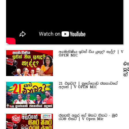
අගමැතිණිය ඉවත් විය යුතුද? නැද්ද? | V
OPEN MIC
එ
පු
ත්
21 එනවද? | නුගේගොඩ ජනතාවගේ
අදහස් | V OPEN MIC
ජනපති අනුර ගේ මතට තිතට - මුළු
රටම එකට | V Open Mic