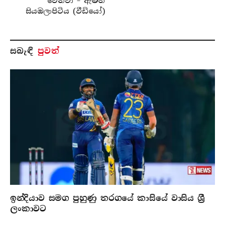
වෙනවා – ඇමති
සියඹලාපිටිය (වීඩියෝ)
සබැ​ඳි
පුවත්
ඉන්දියාව සමග පුහුණු තරගයේ කාසියේ වාසිය ශ්‍රී
ලංකාවට