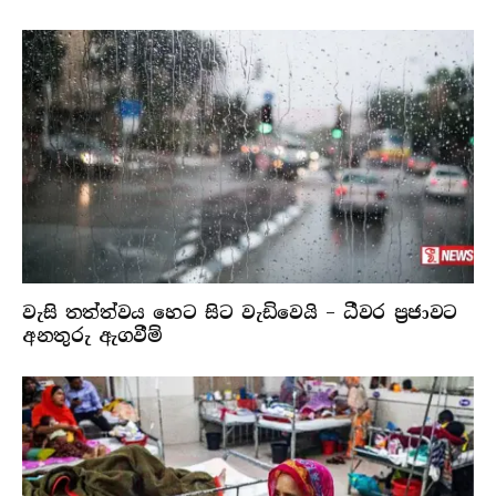
වැසි තත්ත්වය හෙට සිට වැඩිවෙයි – ධීවර ප්‍රජාවට
අනතුරු ඇගවීම්