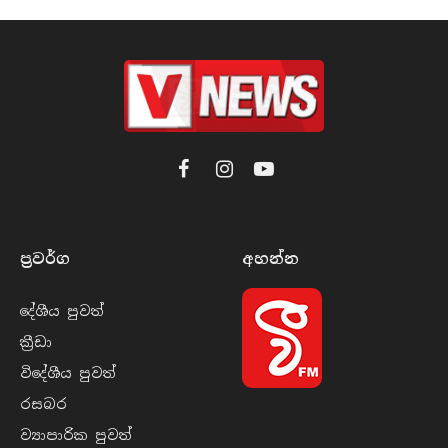
Facebook
Instagram
YouTube
ප්‍රවර්​ග
අහන්​න
දේශීය පුව​ත්
ක්‍රී​ඩා
විදේශීය පුව​ත්
රසබ​ර
ව්‍යාපාරික පුව​ත්