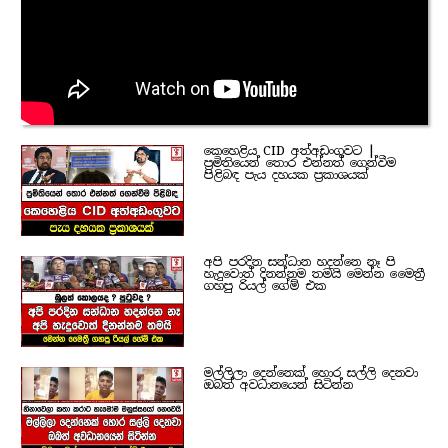
කෙහෙළිය CID අත්අඩංගුවට |
ප්‍රමිතියෙන් තොර එන්නත් ගෙන්වීම
පිළිබඳ පැය දහයක ප්‍රකාශයක්
අපි පරදින සන්ධාන හදන්නෙ නෑ පි
හැදුවොත් දිනන්නම තමයි මෙන්න මෛත්‍රී
ගහපු රියල් ගේම් එක
මල්ලිලා දෙන්නෙක් හොර සල්ලි දෙනවා
ඔබත් අවධානයෙන් සිටින්න