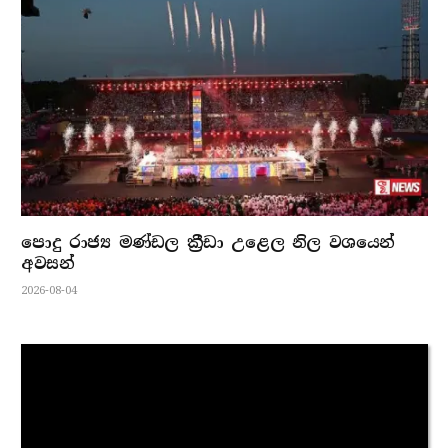
පොදු රාජ්‍ය මණ්ඩල ක්‍රීඩා උළෙල නිල වශයෙන්
අවසන්
2026-08-04