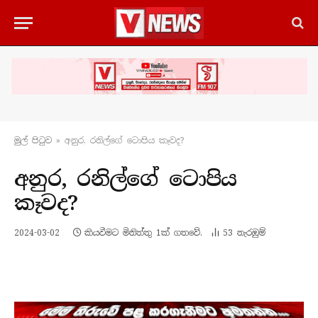
මුල් පිටු​ව
»
අනුර, රනිල්ගේ ටොපිය කෑවද?
අනුර, රනිල්ගේ ටොපිය
කෑවද?
2024-03-02
කියවීමට මිනිත්තු 1ක් ගතවේ.
53
නැරඹු​ම්