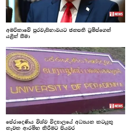
අමරිකාවේ පුරවැසිභාවයට ජනපති ට්‍රම්ප්ගෙන්
යළිත් සීමා
පේරාදෙණිය විශ්ව විද්‍යාලයේ අධ්‍යයන කටයුතු
නැවත ආරම්භ කිරීමට පියවර