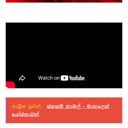
ආශ්‍රීත පුවත්:
ජනපති නාමල් - මාතලෙන්
යෝජනාවක්