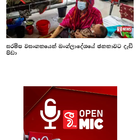
සරම්ප වසංගතයෙන් බංග්ලාදේශයේ ජනතාවට දැඩි
පිඩා