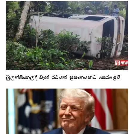
බුලත්සිංහලදී වෑන් රථයක් ප්‍රපාතයකට පෙරළෙයි