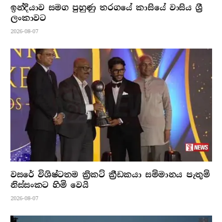
ඉන්දියාව සමග පුහුණු තරගයේ කාසියේ වාසිය ශ්‍රී
ලංකාවට
2026-08-07
වසරේ විශිෂ්ටතම ක්‍රිකට් ක්‍රීඩකයා සම්මානය පැතුම්
නිස්සංකට හිමි වෙයි
2026-08-07