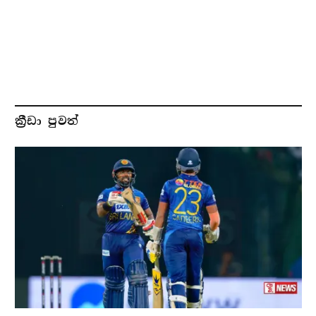
ක්‍රීඩා පුවත්