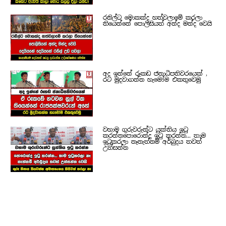
රනිල්ට මොකක්ද හත්වලාමේ කරලා
තියෙන්නේ පොලිසියත් අන්ද මන්ද වෙයි
අද ඉන්නේ රූකඩ ජනාධිපතිවරයෙක් ,
රට මුදවාගන්න හැමෝම එකතුවෙමු
වහාම ගුරුවරුන්ට යුක්තිය ඉටු
කරන්නපොරොන්දු ඉටු කරන්න... තාම
ඉටුකරලා නෑනැත්නම් අර්බුදය තවත්
උත්සන්න