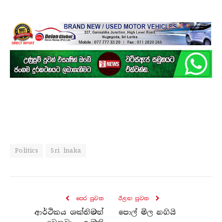
Politics
Sri lnaka
පෙර පුව​ත
ඊළඟ පුව​ත
ආර්ථිකය ශක්තිමත්
පොල් මිල නගියි