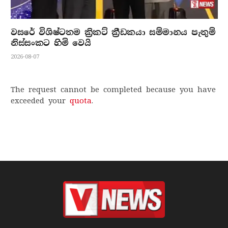
වසරේ විශිෂ්ටතම ක්‍රිකට් ක්‍රීඩකයා සම්මානය පැතුම්
නිස්සංකට හිමි වෙයි
2026-08-07
The request cannot be completed because you have
exceeded your
quota
.