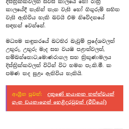
දිස්ත්‍රික්කවලත් සවස් කාලයේ හෝ රාත්‍රී
කාලයේදී තැනින් තැන වැසි හෝ ගිගුරුම් සහිත
වැසි ඇතිවිය හැකි බවයි එම නිවේදනයේ
සඳහන් වෙන්නේ.
මධ්‍යම කඳුකරයේ බටහිර බැවුම් ප්‍රදේශවලත්
උතුරු, උතුරු මැද සහ වයඹ පළාත්වලත්,
හම්බන්තොට,මොණරාගල සහ ත්‍රිකුණාමලය
දිස්ත්‍රික්කවලත් විටින් විට හමන පැ.කි.මී. ක
පමණ තද සුළං ඇතිවිය හැකියි.
ආශ්‍රීත පුවත්:
දකුණේ භයානක තත්ත්වයක්
ගැන ඩයනාගෙන් හෙළිදරවුවක් (වීඩියෝ)