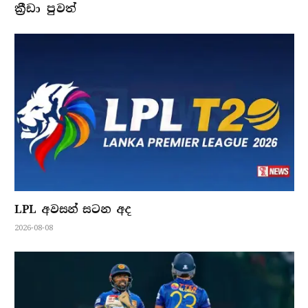
ක්‍රීඩා පුවත්
LPL අවසන් සටන අද
2026-08-08