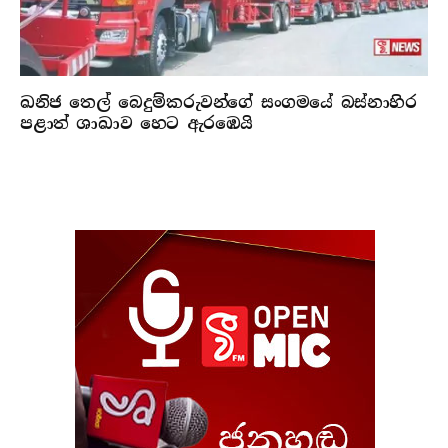
ඛනිජ තෙල් බෙදුම්කරුවන්ගේ සංගමයේ බස්නාහිර
පළාත් ශාඛාව හෙට ඇරඹෙයි