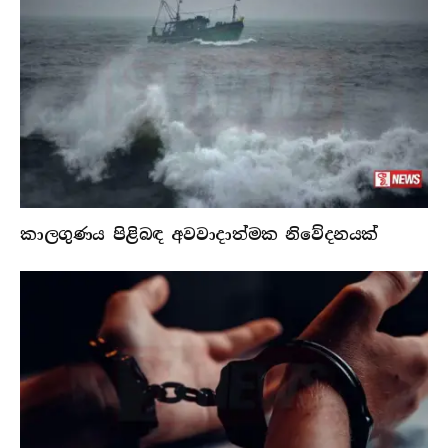
කාලගුණය පිළිබඳ අවවාදාත්මක නිවේදනයක්