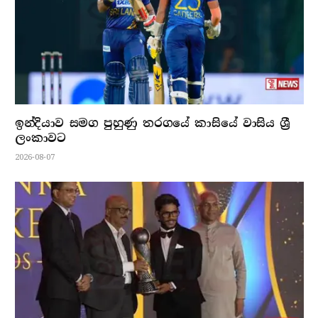
ඉන්දියාව සමග පුහුණු තරගයේ කාසියේ වාසිය ශ්‍රී
ලංකාවට
2026-08-07