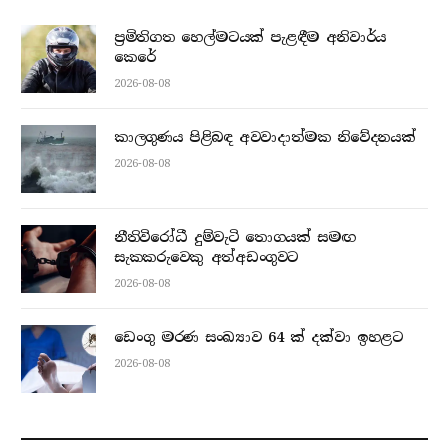
ප්‍රමිතිගත හෙල්මටයක් පැළඳීම අනිවාර්ය
කෙරේ
2026-08-08
කාලගුණය පිළිබඳ අවවාදාත්මක නිවේදනයක්
2026-08-08
නීතිවිරෝධී දුම්වැටි තොගයක් සමඟ
සැකකරුවෙකු අත්අඩංගුවට
2026-08-08
ඩෙංගු මරණ සංඛ්‍යාව 64 ක් දක්වා ඉහළට
2026-08-08