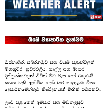
බස්නාහිර, සබරගමුව සහ වයඹ පළාත්වලත්
මහනුවර, නුවරඑළිය, ගාල්ල සහ මාතර
දිස්ත්‍රික්කවලත් විටින් විට වැසි හෝ ගිගුරුම්
සහිත වැසි ඇතිවිය හැකි බව කාලගුණ විද්‍යා
දෙපාර්තමේන්තුව නිවේදනයක් මඟින් පවසනවා.
ඌව පළාතෙත් අම්පාර සහ මඩකළපුව