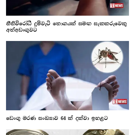
නීතිවිරෝධී දුම්වැටි තොගයක් සමඟ සැකකරුවෙකු
අත්අඩංගුවට
ඩෙංගු මරණ සංඛ්‍යාව 64 ක් දක්වා ඉහළට