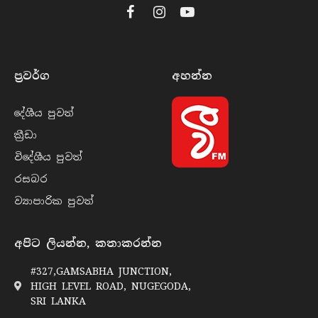
Facebook
Instagram
YouTube
ප්‍රවර්​ග
අහන්​න
දේශීය පුව​ත්
ක්‍රී​ඩා
විදේශීය පුව​ත්
රසබ​ර
ව්‍යාපාරික පුව​ත්
අපිට ලියන්න, කතාකරන්න
#327,GAMSABHA JUNCTION,
HIGH LEVEL ROAD, NUGEGODA,
SRI LANKA