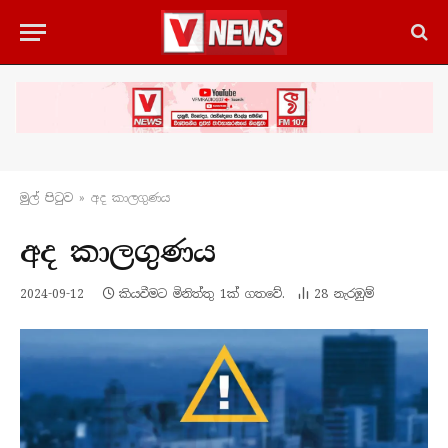
මුල් පිටු​ව
»
අද කාලගුණය
අද කාලගුණය
2024-09-12
කියවීමට මිනිත්තු 1ක් ගතවේ.
28
නැරඹු​ම්