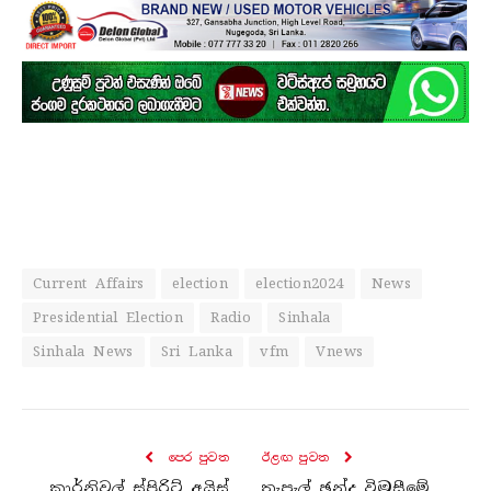
Current Affairs
election
election2024
News
Presidential Election
Radio
Sinhala
Sinhala News
Sri Lanka
vfm
Vnews
පෙර පුව​ත
ඊළඟ පුව​ත
කාර්නිවල් ස්පිරිට් අයිස්
තැපැල් ඡන්ද විමසීමේ