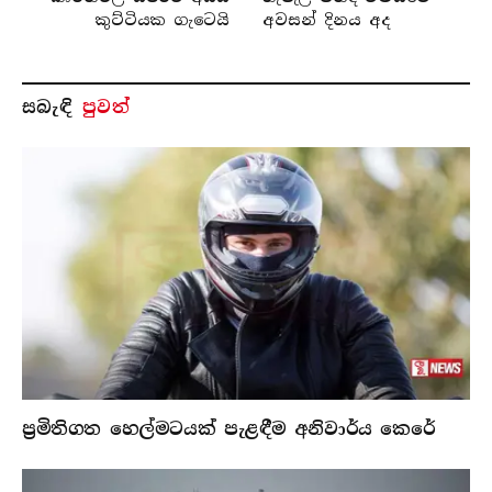
කුට්ටියක ගැටෙයි
අවසන් දිනය අද
සබැ​ඳි
පුවත්
ප්‍රමිතිගත හෙල්මටයක් පැළඳීම අනිවාර්ය කෙරේ