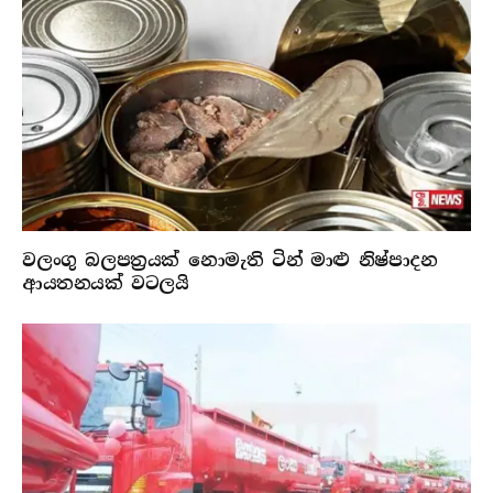
වලංගු බලපත්‍රයක් නොමැති ටින් මාළු නිෂ්පාදන
ආයතනයක් වටලයි