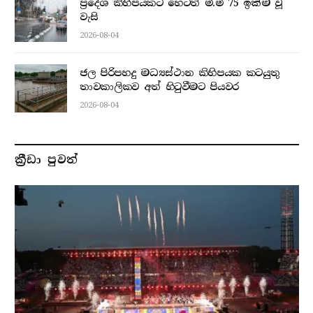
ප්‍රදේශ කිහිපයකට හෙටත් මි.මී 75 ඉක්ම වූ
වැසි
2026-08-04
ජල පිරිපහදු මධ්‍යස්ථාන කිහිපයක කටයුතු
තාවකාලිකව අත් හිටුවීමට පියවර
2026-08-04
ක්‍රීඩා පුවත්