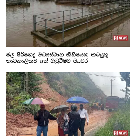
ජල පිරිපහදු මධ්‍යස්ථාන කිහිපයක කටයුතු
තාවකාලිකව අත් හිටුවීමට පියවර