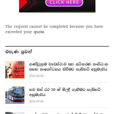
The request cannot be completed because you have
exceeded your
quota
.
එසැණ පුව​ත්
ආණ්ඩුක්‍රම ව්‍යවස්ථාව සහ අධිකරණ සංවිධාන
පනත සංශෝධනය කිරීමට කැබිනට් අනුමැතිය
2026-08-04
නව බස් රථ 50 ක් මිලදී ගැනීමට කැබිනට්
අනුමැතිය
2026-08-04