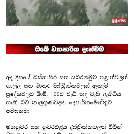
අද දිනයේ බස්නාහිර සහ සබරගමුව පළාත්වලත්
ගාල්ල සහ මාතර දිස්ත්‍රික්කවලත් ඇතැම්
ප්‍රදේශවලට මි.මී. 100ට වැඩි තද වැසි ඇතිවිය
හැකි බව කාලගුණවිද්‍යා දෙපාර්තමේන්තුව
පවසනවා.
මහනුවර සහ නුවරඑළිය දිස්ත්‍රික්කවලත් විටින්