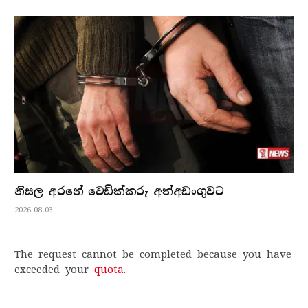
නිසල අරනේ වෙඩික්කරු අත්අඩංගුවට
2026-08-03
The request cannot be completed because you have
exceeded your
quota
.