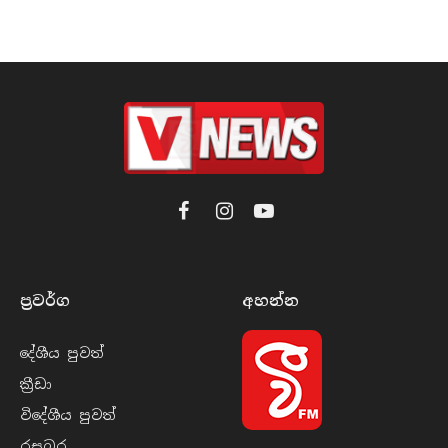
Facebook
Instagram
YouTube
ප්‍රවර්​ග
අහන්​න
දේශීය පුව​ත්
ක්‍රී​ඩා
විදේශීය පුව​ත්
රසබ​ර