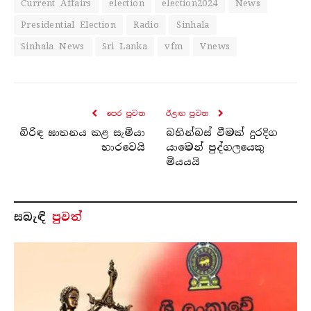
Current Affairs
election
election2024
News
Presidential Election
Radio
Sinhala
Sinhala News
Sri Lanka
vfm
Vnews
පෙර පුව​ත
ඊළඟ පුව​ත
බිරිඳ ඝාතනය කළ සැමියා
බහින්බස් වීමක් දුරදිග
භාරවෙයි
යාමෙන් පුද්ගලයෙකු
මියයයි
සබැ​ඳි
පුවත්