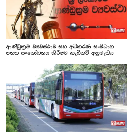
ආණ්ඩුක්‍රම ව්‍යවස්ථාව සහ අධිකරණ සංවිධාන
පනත සංශෝධනය කිරීමට කැබිනට් අනුමැතිය