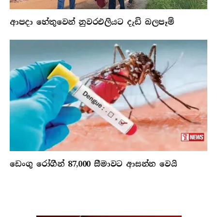
ආපදා හේතුවෙන් නුවරඑලියට දැඩි බලපෑම්
ඩෙංගු රෝගීන් 87,000 සීමාවට ආසන්න වෙයි