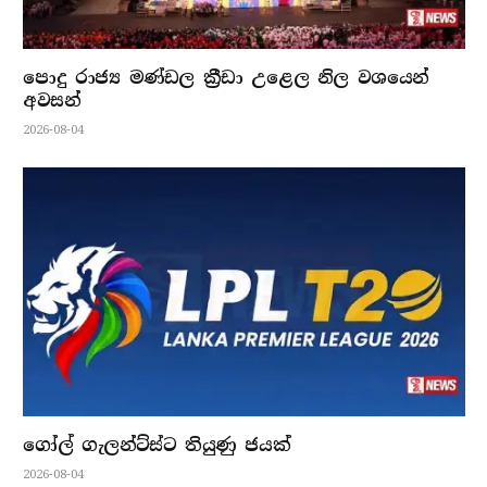
පොදු රාජ්‍ය මණ්ඩල ක්‍රීඩා උළෙල නිල වශයෙන්
අවසන්
2026-08-04
ගෝල් ගැලන්ට්ස්ට තියුණු ජයක්
2026-08-04