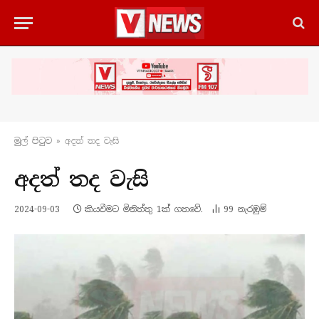
මුල් පිටු​ව
»
අදත් තද වැසි
අදත් තද වැසි
2024-09-03
කියවීමට මිනිත්තු 1ක් ගතවේ.
99
නැරඹු​ම්