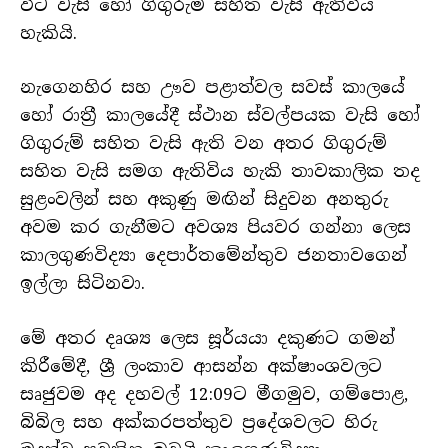
විට වැසි හෝ ගිගුරුම් සහිත වැසි ඇතිවිය
හැකියි.
නැගෙනහිර සහ ඌව පළාත්වල සවස් කාලයේ
හෝ රාත්‍රී කාලයේදී ස්ථාන ස්වල්පයක වැසි හෝ
ගිගුරුම් සහිත වැසි ඇති වන අතර ගිගුරුම්
සහිත වැසි සමග ඇතිවිය හැකි තාවකාලික තද
සුළංවලින් සහ අකුණු මඟින් සිදුවන අනතුරු
අවම කර ගැනීමට අවශ්‍ය පියවර ගන්නා ලෙස
කාලගුණවිද්‍යා දෙපාර්තමේන්තුව ජනතාවගෙන්
ඉල්ලා සිටිනවා.
මේ අතර දෘශ්‍ය ලෙස සූර්යයා දකුණට ගමන්
කිරීමේදී, ශ්‍රී ලංකාව ආසන්න අක්ෂාංශවලට
සෘජුවම අද දහවල් 12:09ට මීගමුව, ගම්පොළ,
බිබිල සහ අක්කරපත්තුව ප්‍රදේශවලට හිරු