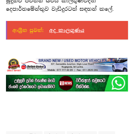
මුදුන්ව පවතින බවයි කාලගුණවිද්‍යා
දෙපාර්තමේන්තුව වැඩිදුරටත් සඳහන් කලේ.
ආශ්‍රීත පුවත්:
අද කාලගුණය