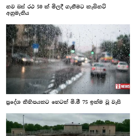
නව බස් රථ 50 ක් මිලදී ගැනීමට කැබිනට්
අනුමැතිය
ප්‍රදේශ කිහිපයකට හෙටත් මි.මී 75 ඉක්ම වූ වැසි