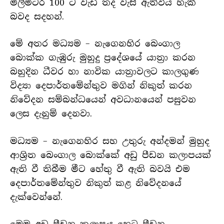
මිලිමීටර 100 ට වැඩි තද වැසි ඇතිවිය හැකි
බවද සදහන්.
මේ අතර මධ්‍යම – නැගෙනහිර බෙංගාල
බොක්ක ගැඹුරු මුහුදු ප්‍රදේශයේ යාත්‍රා කරන
බහුදින ධීවර හා නාවික යාත්‍රාවලට කාලගුණ
විද්‍යා දෙපාර්තමේන්තුව මගින් නිකුත් කරන
නිවේදන සම්බන්ධයෙන් අවධානයෙන් පසුවන
ලෙස දැනුම් දෙනවා.
මධ්‍යම – නැගෙනහිර සහ උතුරු අන්දමන් මුහුද
ආශ්‍රිත බෙංගාල බොක්කේ අඩු පීඩන කලාපයක්
ඇති වී තිබීම මීට හේතු වී ඇති බවයි එම
දෙපාර්තමේන්තුව නිකුත් කළ නිවේදනයේ
දැක්වෙන්නේ.
මෙම අඩු පීඩන කලාපය හෙට පීඩන