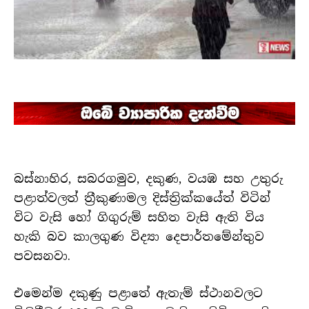
බස්නාහිර, සබරගමුව, දකුණ, වයඹ සහ උතුරු
පළාත්වලත් ත්‍රීකුණාමල දිස්ත්‍රික්කයේත් විටින්
විට වැසි හෝ ගිගුරුම් සහිත වැසි ඇති විය
හැකි බව කාලගුණ විද්‍යා දෙපාර්තමේන්තුව
පවසනවා.
එමෙන්ම දකුණු පළාතේ ඇතැම් ස්ථානවලට