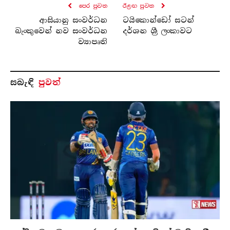
පෙර පුව​ත
ඊළඟ පුව​ත
ආසියානු සංවර්ධන
ටයිකොන්ඩෝ සටන්
බැංකුවෙන් නව සංවර්ධන
දර්ශන ශ්‍රී ලංකාවට
ව්‍යාපෘති
සබැ​ඳි
පුවත්