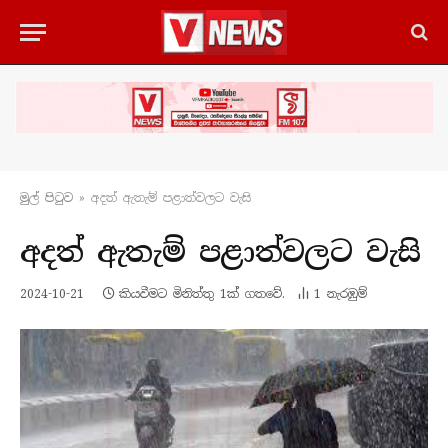
මුල් පිටු​ව
»
අදත් ඇතැම් පළාත්වලට වැසි
අදත් ඇතැම් පළාත්වලට වැසි
2024-10-21
කියවීමට මිනිත්තු 1ක් ගතවේ.
1
නැරඹු​ම්