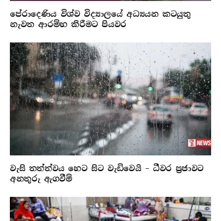
පේරාදෙණිය විශ්ව විද්‍යාලයේ අධ්‍යයන කටයුතු
නැවත ආරම්භ කිරීමට පියවර
වැසි තත්ත්වය හෙට සිට වැඩිවෙයි – ධීවර ප්‍රජාවට
අනතුරු ඇගවීම්