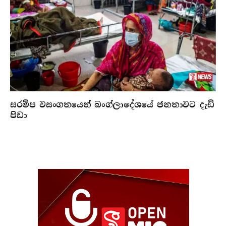
සරම්ප වසංගතයෙන් බංග්ලාදේශයේ ජනතාවට දැඩි
පිඩා