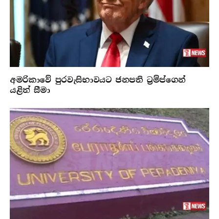
අමරිකාවේ පුරවැසිභාවයට ජනපති ට්‍රම්ප්ගෙන්
යළිත් සීමා