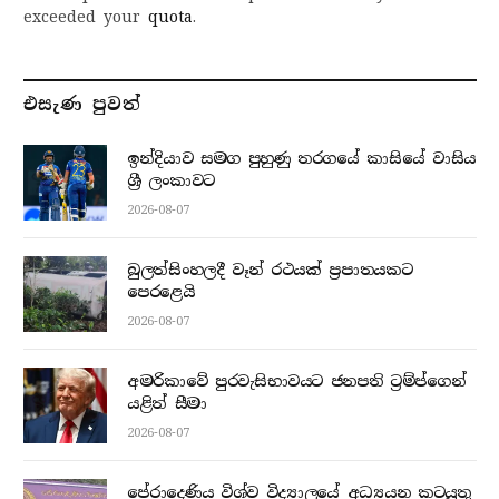
exceeded your
quota
.
එසැණ පුව​ත්
ඉන්දියාව සමග පුහුණු තරගයේ කාසියේ වාසිය
ශ්‍රී ලංකාවට
2026-08-07
බුලත්සිංහලදී වෑන් රථයක් ප්‍රපාතයකට
පෙරළෙයි
2026-08-07
අමරිකාවේ පුරවැසිභාවයට ජනපති ට්‍රම්ප්ගෙන්
යළිත් සීමා
2026-08-07
පේරාදෙණිය විශ්ව විද්‍යාලයේ අධ්‍යයන කටයුතු