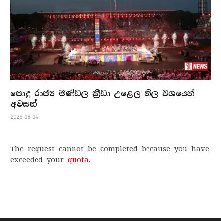
පොදු රාජ්‍ය මණ්ඩල ක්‍රීඩා උළෙල නිල වශයෙන්
අවසන්
2026-08-04
The request cannot be completed because you have
exceeded your
quota
.