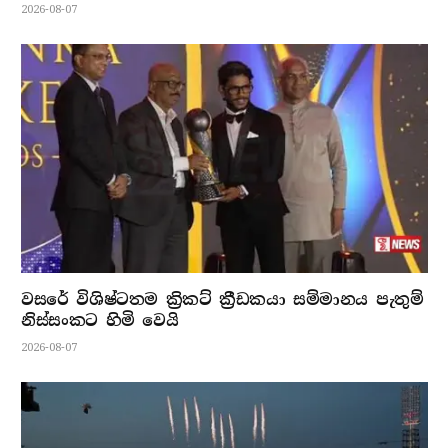
2026-08-07
වසරේ විශිෂ්ටතම ක්‍රිකට් ක්‍රීඩකයා සම්මානය පැතුම්
නිස්සංකට හිමි වෙයි
2026-08-07