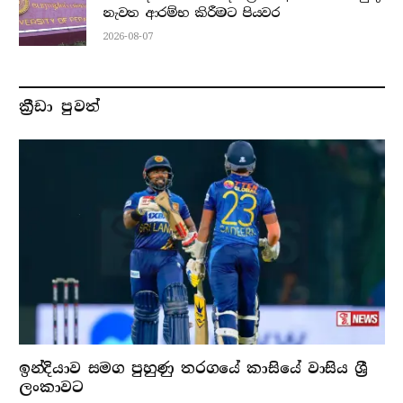
නැවත ආරම්භ කිරීමට පියවර
2026-08-07
ක්‍රීඩා පුවත්
ඉන්දියාව සමග පුහුණු තරගයේ කාසියේ වාසිය ශ්‍රී
ලංකාවට