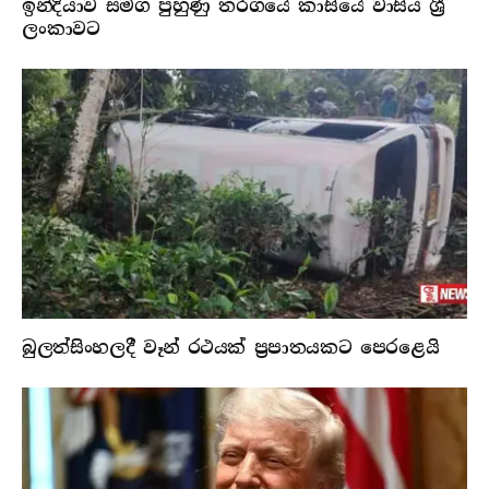
ඉන්දියාව සමග පුහුණු තරගයේ කාසියේ වාසිය ශ්‍රී
ලංකාවට
බුලත්සිංහලදී වෑන් රථයක් ප්‍රපාතයකට පෙරළෙයි