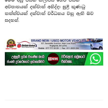
අවපාතයක් දක්වාත් අනිද්දා සුළි කුණාටු
තත්ත්වයක් දක්වාත් වර්ධනය වනු ඇති බව
සදහන්.