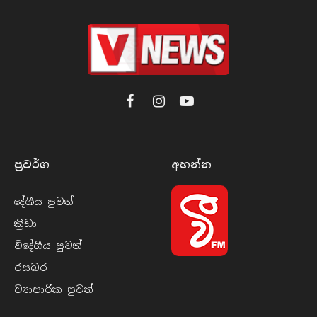
Facebook
Instagram
YouTube
ප්‍රවර්​ග
අහන්​න
දේශීය පුව​ත්
ක්‍රී​ඩා
විදේශීය පුව​ත්
රසබ​ර
ව්‍යාපාරික පුව​ත්