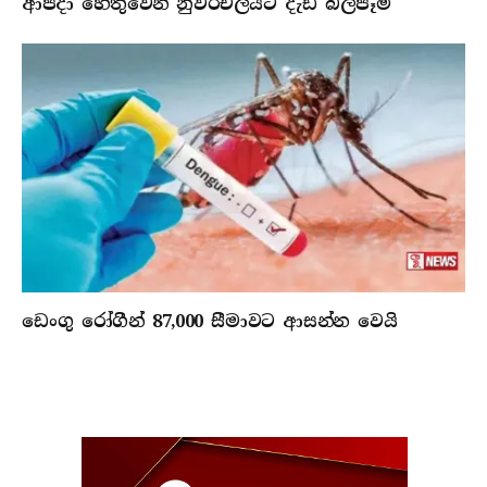
ආපදා හේතුවෙන් නුවරඑලියට දැඩි බලපෑම්
ඩෙංගු රෝගීන් 87,000 සීමාවට ආසන්න වෙයි