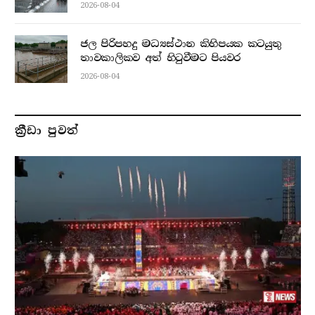
2026-08-04
ජල පිරිපහදු මධ්‍යස්ථාන කිහිපයක කටයුතු
තාවකාලිකව අත් හිටුවීමට පියවර
2026-08-04
ක්‍රීඩා පුවත්