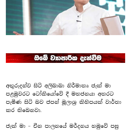
අතුරුදන්ව සිටි අලිබාබා නිර්මාතෘ ජැක් මා
පළමුවරට ටෝකියෝවේ දී මහජනයා අතරට
පැමිණ සිටි බව ජපන් මූලාශ්‍ර කිහිපයක් වාර්තා
කර තිබෙනවා.
ජැක් මා – චීන පාලනයේ මර්දනය හමුවේ පසු