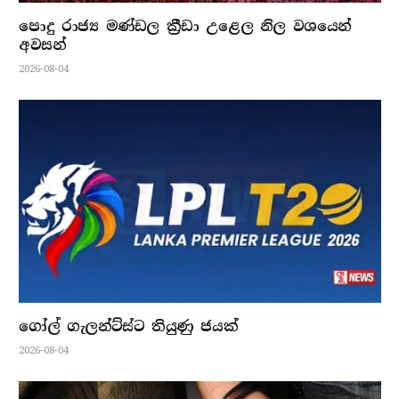
පොදු රාජ්‍ය මණ්ඩල ක්‍රීඩා උළෙල නිල වශයෙන්
අවසන්
2026-08-04
ගෝල් ගැලන්ට්ස්ට තියුණු ජයක්
2026-08-04