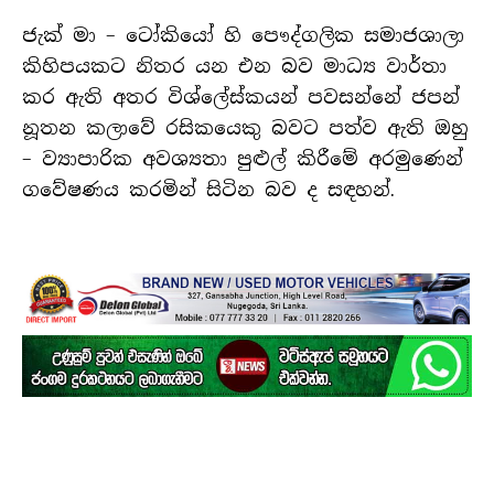
ජැක් මා – ටෝකියෝ හි පෞද්ගලික සමාජශාලා
කිහිපයකට නිතර යන එන බව මාධ්‍ය වාර්තා
කර ඇති අතර විශ්ලේස්කයන් පවසන්නේ ජපන්
නූතන කලාවේ රසිකයෙකු බවට පත්ව ඇති ඔහු
– ව්‍යාපාරික අවශ්‍යතා පුළුල් කිරීමේ අරමුණෙන්
ගවේෂණය කරමින් සිටින බව ද සඳහන්.