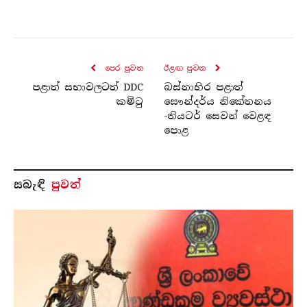
පෙර පුව​ත
ඊළඟ පුව​ත
පළාත් සභාවලටත් DDC
බස්නාහිර පළාත්
කමිටු
සෞන්දර්ය නිකේතනය
-තියටර් සෙවන් වෙළඳ
පොළ
සබැ​ඳි
පුවත්