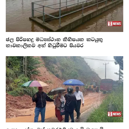
ජල පිරිපහදු මධ්‍යස්ථාන කිහිපයක කටයුතු
තාවකාලිකව අත් හිටුවීමට පියවර