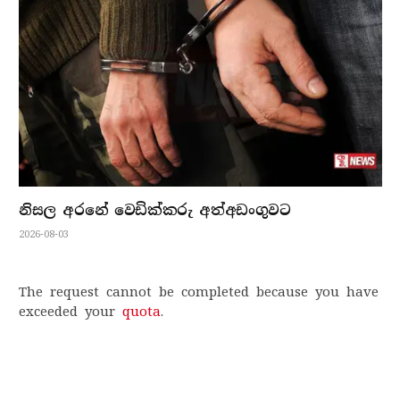
නිසල අරනේ වෙඩික්කරු අත්අඩංගුවට
2026-08-03
The request cannot be completed because you have
exceeded your
quota
.