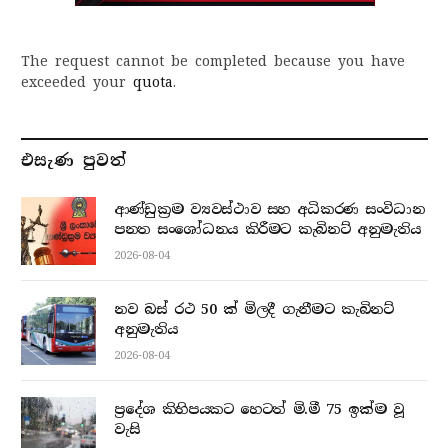
The request cannot be completed because you have
exceeded your
quota
.
එසැණ පුව​ත්
ආණ්ඩුක්‍රම ව්‍යවස්ථාව සහ අධිකරණ සංවිධාන
පනත සංශෝධනය කිරීමට කැබිනට් අනුමැතිය
2026-08-04
නව බස් රථ 50 ක් මිලදී ගැනීමට කැබිනට්
අනුමැතිය
2026-08-04
ප්‍රදේශ කිහිපයකට හෙටත් මි.මී 75 ඉක්ම වූ
වැසි