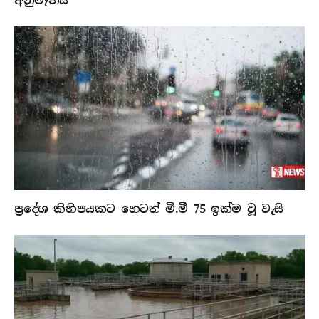
අනුමැතිය
ප්‍රදේශ කිහිපයකට හෙටත් මි.මී 75 ඉක්ම වූ වැසි