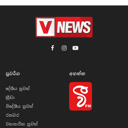
Facebook
Instagram
YouTube
ප්‍රවර්​ග
අහන්​න
දේශීය පුව​ත්
ක්‍රී​ඩා
විදේශීය පුව​ත්
රසබ​ර
ව්‍යාපාරික පුව​ත්