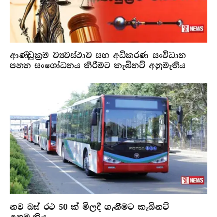
ආණ්ඩුක්‍රම ව්‍යවස්ථාව සහ අධිකරණ සංවිධාන
පනත සංශෝධනය කිරීමට කැබිනට් අනුමැතිය
නව බස් රථ 50 ක් මිලදී ගැනීමට කැබිනට්