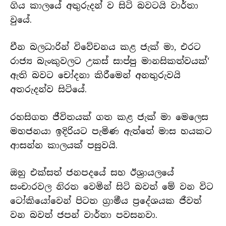
ගිය කාලයේ අතුරුදන් ව සිටි බවටයි වාර්තා
වුයේ.
චීන බලධාරින් විවේචනය කළ ජැක් මා, එරට
රාජ්‍ය බැංකුවලට උකස් සාප්පු මානසිකත්වයක්‘
ඇති බවට චෝදනා කිරීමෙන් අනතුරුවයි
අතරුදන්ව සිටියේ.
රහසිගත ජීවිතයක් ගත කළ ජැක් මා මෙලෙස
මහජනයා ඉදිරියට පැමිණ ඇත්තේ මාස හයකට
ආසන්න කාලයක් පසුවයි.
ඔහු එක්සත් ජනපදයේ සහ ඊශ්‍රායලයේ
සංචාරවල නිරත වෙමින් සිටි බවත් මේ වන විට
ටෝකියෝවෙන් පිටත ග්‍රාමීය ප්‍රදේශයක ජීවත්
වන බවත් ජපන් වාර්තා පවසනවා.