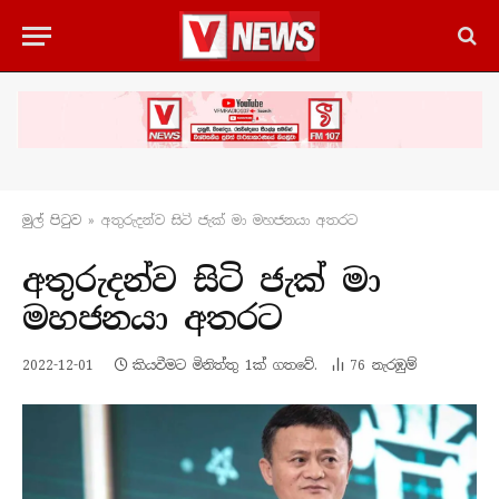
මුල් පිටු​ව
»
අතුරුදන්ව සිටි ජැක් මා මහජනයා අතරට
අතුරුදන්ව සිටි ජැක් මා
මහජනයා අතරට
2022-12-01
කියවීමට මිනිත්තු 1ක් ගතවේ.
76
නැරඹු​ම්