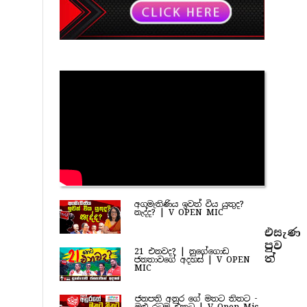
අගමැතිණිය ඉවත් විය යුතුද?
නැද්ද? | V OPEN MIC
එසැණ
පුව​
21 එනවද? | නුගේගොඩ
ත්
ජනතාවගේ අදහස් | V OPEN
MIC
ජනපති අනුර ගේ මතට තිතට -