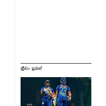
ක්‍රීඩා පුවත්