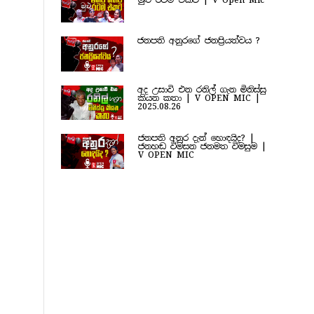
මුළු රටම එකට | V Open Mic
ජනපති අනුරගේ ජනප්‍රියත්වය ?
අද උසාවි එන රනිල් ගැන මිනිස්සු
කියන කතා | V OPEN MIC |
2025.08.26
ජනපති අනුර දැන් හොඳයිද? |
ජනහඬ විමසන ජනමත විමසුම |
V OPEN MIC