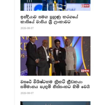
ඉන්දියාව සමග පුහුණු තරගයේ
කාසියේ වාසිය ශ්‍රී ලංකාවට
2026-08-07
වසරේ විශිෂ්ටතම ක්‍රිකට් ක්‍රීඩකයා
සම්මානය පැතුම් නිස්සංකට හිමි වෙයි
2026-08-07