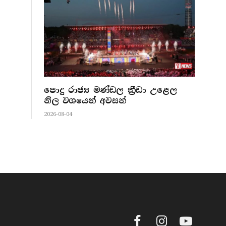
පොදු රාජ්‍ය මණ්ඩල ක්‍රීඩා උළෙල
නිල වශයෙන් අවසන්
2026-08-04
Facebook
Instagram
YouTube