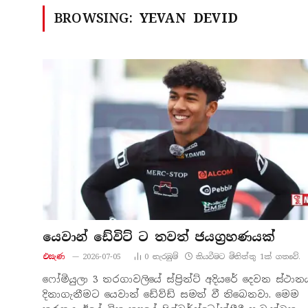
BROWSING:
YEVAN DEVID
යෙවාන් ඩේවිට් ට තවත් ජයග්‍රහණයක්
එසැණ
2026-07-05
0
නැරඹු​ම්
කියවීමට මිනිත්තු 1ක් ගතවේ.
ෆෝමියුලා 3 තරගාවලියේ ස්ප්‍රින්ට් අදියරේ දෙවන ස්ථාන
දිනාගැනීමට යෙවාන් ඩේව්ඩ් සමත් වී තිබෙනවා. මෙම