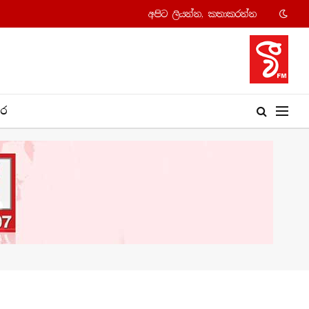
අපි​ට ලියන්න, කතාකරන්​න
​ර