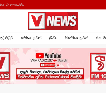
ය ශ්‍රී ලංකාවට
ුල් පිටුව
දේශීය පුව​ත්
ක්‍රී​ඩා
විදේශීය පුවත්
රස බ