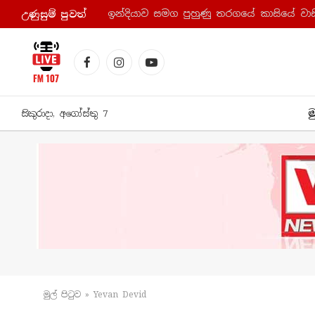
ඉන්දියාව සමග පුහුණු තරගයේ කාසියේ වාසි
උණුසුම් පුව​ත්
Facebook
Instagram
YouTube
ම
සිකුරාදා, අගෝස්තු 7
මුල් පිටු​ව
»
Yevan Devid