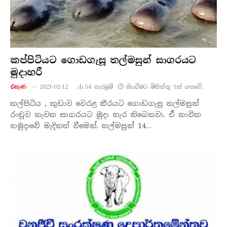
කප්පිටියට ගොඩගැසූ තල්මසුන් සාගරයට
මුදාහරී
එසැණ
2023-02-12
54
නැරඹු​ම්
කියවීමට මිනිත්තු 1ක් ගතවේ.
කල්පිටිය , කුඩාව වෙරළ තීරයට ගොඩගැසු තල්මසුන්
රංචුව නැවත සාගරයට මුදා හැර තිබෙනවා. ඒ නාවික
හමුදාවේ මැදිහත් වීමෙන්. තල්මසුන් 14…