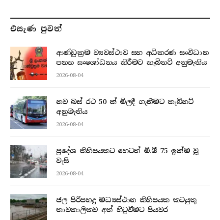
එසැණ පුව​ත්
ආණ්ඩුක්‍රම ව්‍යවස්ථාව සහ අධිකරණ සංවිධාන
පනත සංශෝධනය කිරීමට කැබිනට් අනුමැතිය
2026-08-04
නව බස් රථ 50 ක් මිලදී ගැනීමට කැබිනට්
අනුමැතිය
2026-08-04
ප්‍රදේශ කිහිපයකට හෙටත් මි.මී 75 ඉක්ම වූ
වැසි
2026-08-04
ජල පිරිපහදු මධ්‍යස්ථාන කිහිපයක කටයුතු
තාවකාලිකව අත් හිටුවීමට පියවර