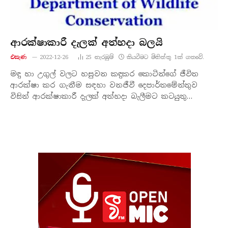
ආරක්ෂාකාරී දැලක් අත්හදා බලයි
එසැණ
2022-12-26
25
නැරඹු​ම්
කියවීමට මිනිත්තු 1ක් ගතවේ.
මඳු හා උගුල් වලට හසුවන කඳුකර කොටින්ගේ ජීවිත
ආරක්ෂා කර ගැනීම සඳහා වනජීවී දෙපාර්තමේන්තුව
විසින් ආරක්ෂාකාරී දැලක් අත්හදා බැලීමට කටයුතු…