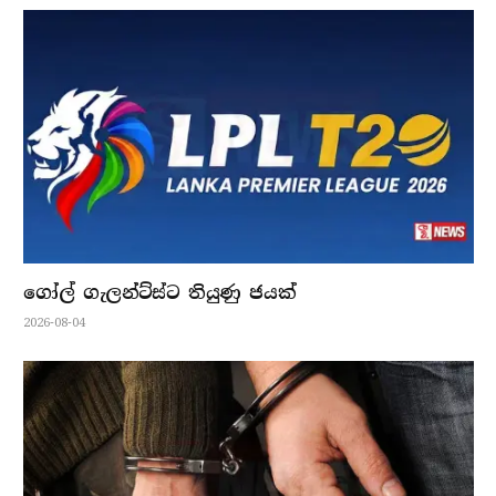
ගෝල් ගැලන්ට්ස්ට තියුණු ජයක්
2026-08-04