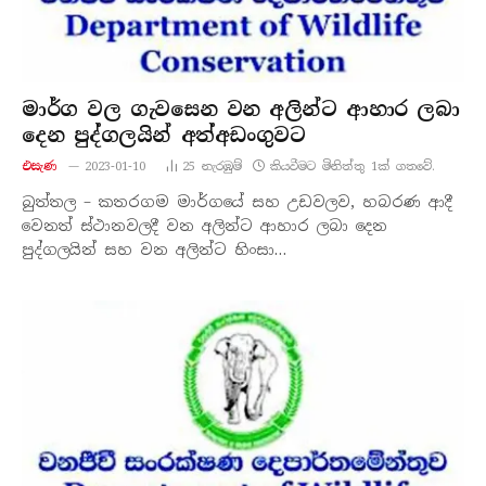
මාර්ග වල ගැවසෙන වන අලින්ට ආහාර ලබා
දෙන පුද්ගලයින් අත්අඩංගුවට
එසැණ
2023-01-10
25
නැරඹු​ම්
කියවීමට මිනිත්තු 1ක් ගතවේ.
බුත්තල – කතරගම මාර්ගයේ සහ උඩවලව, හබරණ ආදී
වෙනත් ස්ථානවලදී වන අලින්ට ආහාර ලබා දෙන
පුද්ගලයින් සහ වන අලින්ට හිංසා…