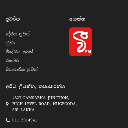
ප්‍රවර්​ග
අහන්​න
දේශීය පුව​ත්
ක්‍රී​ඩා
විදේශීය පුව​ත්
රසබ​ර
ව්‍යාපාරික පුව​ත්
අපිට ලියන්න, කතාකරන්න
#327,GAMSABHA JUNCTION,
HIGH LEVEL ROAD, NUGEGODA,
SRI LANKA
011 2814941