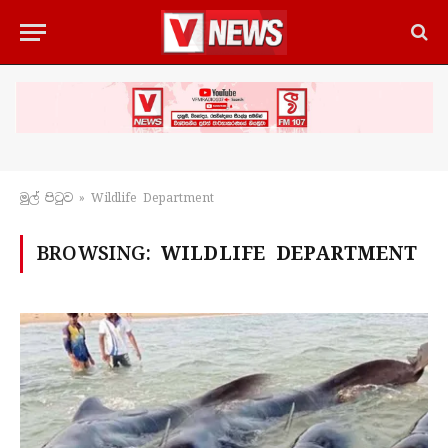
මුල් පිටු​ව
»
Wildlife Department
BROWSING:
WILDLIFE DEPARTMENT