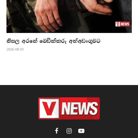
නිසල අරනේ වෙඩික්කරු අත්අඩංගුවට
2026-08-03
Facebook
Instagram
YouTube