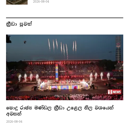
2026-08-04
ක්‍රීඩා පුවත්
පොදු රාජ්‍ය මණ්ඩල ක්‍රීඩා උළෙල නිල වශයෙන්
අවසන්
2026-08-04