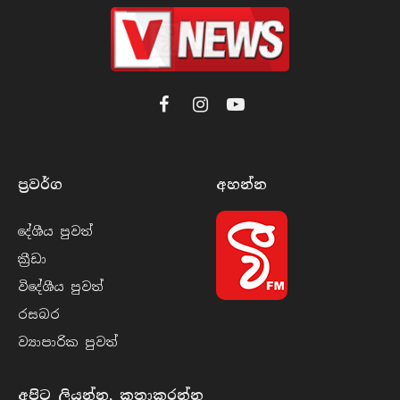
Facebook
Instagram
YouTube
ප්‍රවර්​ග
අහන්​න
දේශීය පුව​ත්
ක්‍රී​ඩා
විදේශීය පුව​ත්
රසබ​ර
ව්‍යාපාරික පුව​ත්
අපිට ලියන්න, කතාකරන්න