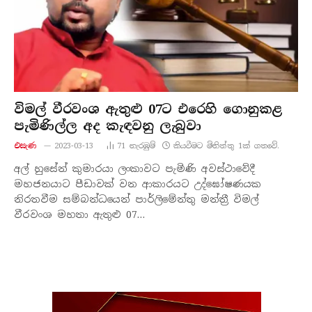
විමල් වීරවංශ ඇතුළු 07ට එරෙහි ගොනුකළ
පැමිණිල්ල අද කැඳවනු ලැබුවා
එසැණ
2023-03-13
71
නැරඹු​ම්
කියවීමට මිනිත්තු 1ක් ගතවේ.
අල් හුසේන් කුමාරයා ලංකාවට පැමිණි අවස්ථාවේදී
මහජනයාට පීඩාවක් වන ආකාරයට උද්ඝෝෂණයක
නිරතවීම සම්බන්ධයෙන් පාර්ලිමේන්තු මන්ත්‍රී විමල්
වීරවංශ මහතා ඇතුළු 07…