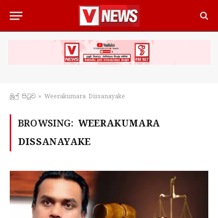
මුල් පිටු​ව
»
Weerakumara Dissanayake
BROWSING:
WEERAKUMARA
DISSANAYAKE