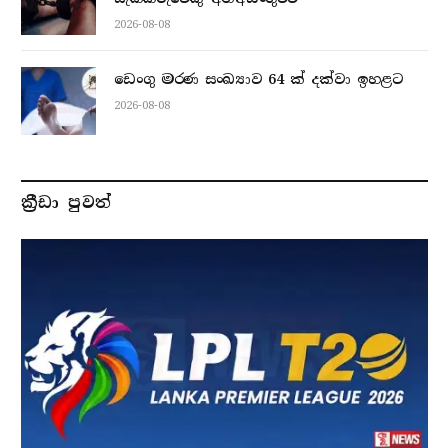
2026-08-08
ඩෙංගු මරණ සංඛ්‍යාව 64 ක් දක්වා ඉහළට
2026-08-08
ක්‍රීඩා පුවත්