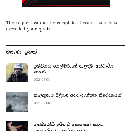
The request cannot be completed because you have
exceeded your
quota
.
එසැණ පුව​ත්
ප්‍රමිතිගත හෙල්මටයක් පැළඳීම අනිවාර්ය
කෙරේ
2026-08-08
කාලගුණය පිළිබඳ අවවාදාත්මක නිවේදනයක්
2026-08-08
නීතිවිරෝධී දුම්වැටි තොගයක් සමඟ
සැකකරුවෙකු අත්අඩංගුවට