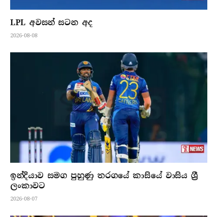
LPL අවසන් සටන අද
2026-08-08
ඉන්දියාව සමග පුහුණු තරගයේ කාසියේ වාසිය ශ්‍රී
ලංකාවට
2026-08-07