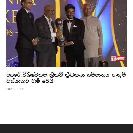
වසරේ විශිෂ්ටතම ක්‍රිකට් ක්‍රීඩකයා සම්මානය පැතුම්
නිස්සංකට හිමි වෙයි
2026-08-07