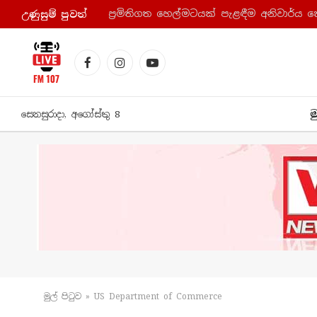
ප්‍රමිතිගත හෙල්මටයක් පැළඳීම අනිවාර්ය 
උණුසුම් පුව​ත්
Facebook
Instagram
YouTube
ම
සෙනසුරාදා, අගෝස්තු 8
මුල් පිටු​ව
»
US Department of Commerce