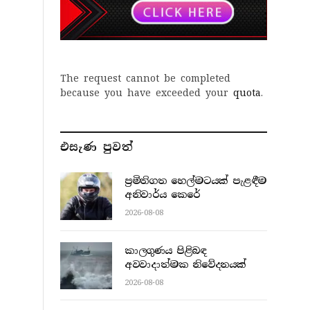
The request cannot be completed
because you have exceeded your
quota
.
එසැණ පුව​ත්
ප්‍රමිතිගත හෙල්මටයක් පැළඳීම
අනිවාර්ය කෙරේ
2026-08-08
කාලගුණය පිළිබඳ
අවවාදාත්මක නිවේදනයක්
2026-08-08