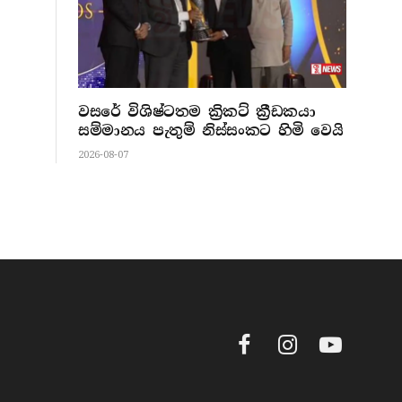
වසරේ විශිෂ්ටතම ක්‍රිකට් ක්‍රීඩකයා
සම්මානය පැතුම් නිස්සංකට හිමි වෙයි
2026-08-07
Facebook
Instagram
YouTube