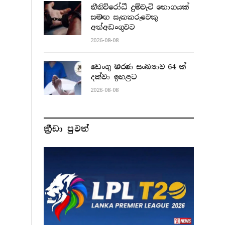
නීතිවිරෝධී දුම්වැටි තොගයක්
සමඟ සැකකරුවෙකු
අත්අඩංගුවට
2026-08-08
ඩෙංගු මරණ සංඛ්‍යාව 64 ක්
දක්වා ඉහළට
2026-08-08
ක්‍රීඩා පුවත්