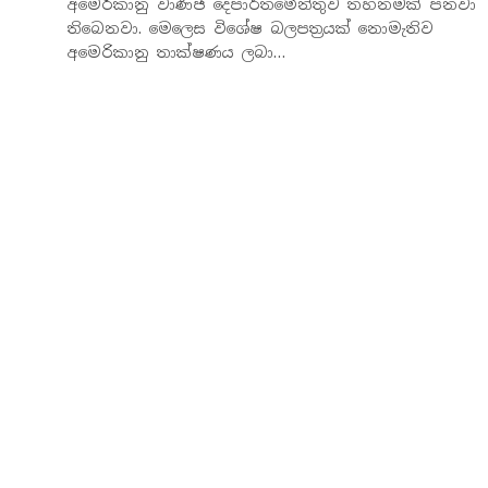
අමෙරිකානු වාණිජ දෙපාර්තමේන්තුව තහනමක් පනවා
තිබෙනවා. මෙලෙස විශේෂ බලපත්‍රයක් නොමැතිව
අමෙරිකානු තාක්ෂණය ලබා…