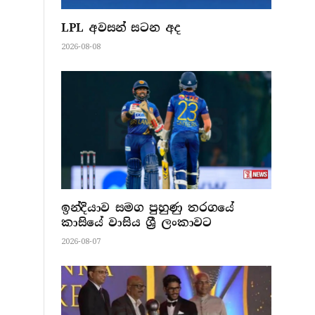
LPL අවසන් සටන අද
2026-08-08
ඉන්දියාව සමග පුහුණු තරගයේ
කාසියේ වාසිය ශ්‍රී ලංකාවට
2026-08-07