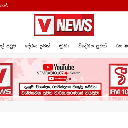
කෙරේ
ුල් පිටුව
දේශීය පුව​ත්
ක්‍රී​ඩා
විදේශීය පුවත්
රස බ