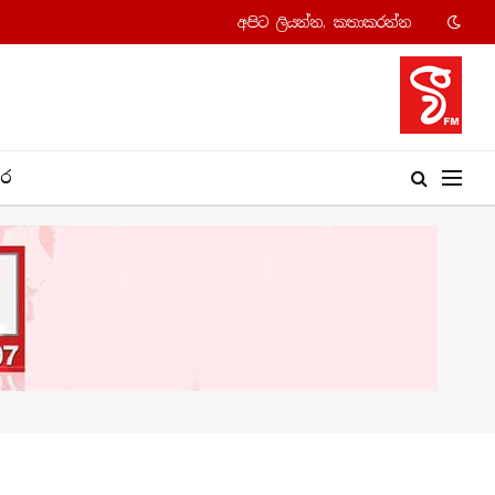
අපි​ට ලියන්න, කතාකරන්​න
​ර