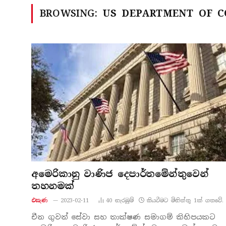
BROWSING:
US DEPARTMENT OF 
අමෙරිකානු වාණිජ දෙපාර්තමේන්තුවෙන්
තහනමක්
එසැණ
2023-02-11
40
නැරඹු​ම්
කියවීමට මිනිත්තු 1ක් ගතවේ.
චීන ගුවන් සේවා සහ තාක්ෂණ සමාගම් කිහිපයකට