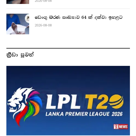
2026-08-08
ඩෙංගු මරණ සංඛ්‍යාව 64 ක් දක්වා ඉහළට
2026-08-08
ක්‍රීඩා පුවත්