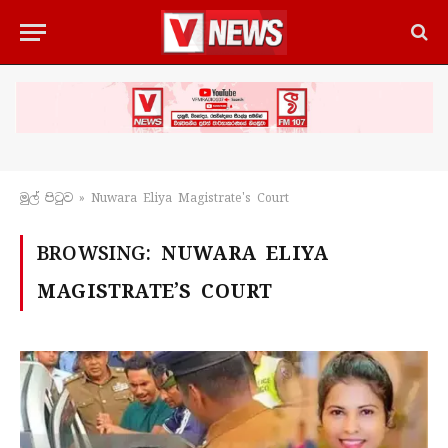
මුල් පිටු​ව
»
Nuwara Eliya Magistrate's Court
BROWSING:
NUWARA ELIYA
MAGISTRATE’S COURT