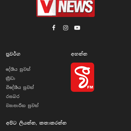
Facebook
Instagram
YouTube
ප්‍රවර්​ග
අහන්​න
දේශීය පුව​ත්
ක්‍රී​ඩා
විදේශීය පුව​ත්
රසබ​ර
ව්‍යාපාරික පුව​ත්
අපිට ලියන්න, කතාකරන්න