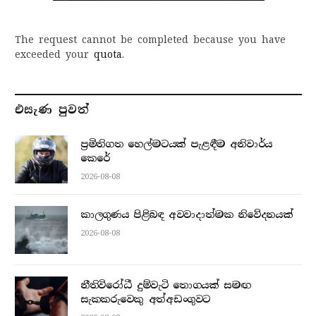
The request cannot be completed because you have
exceeded your
quota
.
එසැණ පුව​ත්
ප්‍රමිතිගත හෙල්මටයක් පැළඳීම අනිවාර්ය
කෙරේ
2026-08-08
කාලගුණය පිළිබඳ අවවාදාත්මක නිවේදනයක්
2026-08-08
නීතිවිරෝධී දුම්වැටි තොගයක් සමඟ
සැකකරුවෙකු අත්අඩංගුවට