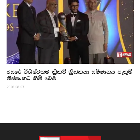
වසරේ විශිෂ්ටතම ක්‍රිකට් ක්‍රීඩකයා සම්මානය පැතුම්
නිස්සංකට හිමි වෙයි
2026-08-07