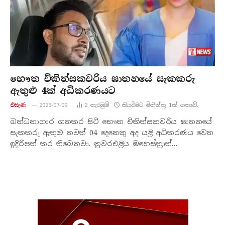
භෞත චිකිත්සකවරිය ඝාතනයේ සැකකරු
ඇතුළු 4ක් අධිකරණයට
එසැණ
2026-07-09
2
නැරඹු​ම්
කියවීමට මිනිත්තු 1ක් ගතවේ.
බන්ධනාගාර ගතකර සිටි භෞත චිකිත්සකවරිය ඝාතනයේ
සැකකරු ඇතුළු තවත් 04 දෙනෙකු අද යළි අධිකරණය වෙත
ඉදිරිපත් කර තිබෙනවා. නුවරඑළිය මහෙස්ත්‍රාත්…