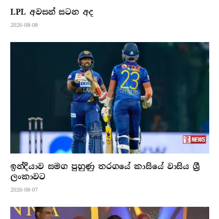
LPL අවසන් සටන අද
2026-08-08
ඉන්දියාව සමග පුහුණු තරගයේ කාසියේ වාසිය ශ්‍රී
ලංකාවට
2026-08-07