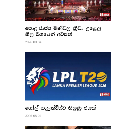
පොදු රාජ්‍ය මණ්ඩල ක්‍රීඩා උළෙල
නිල වශයෙන් අවසන්
2026-08-04
ගෝල් ගැලන්ට්ස්ට තියුණු ජයක්
2026-08-04