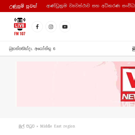
උණුසුම් පුව​ත්
Facebook
Instagram
YouTube
ම
බ්‍රහස්පතින්දා, අගෝස්තු 6
මුල් පිටු​ව
»
Middle East region