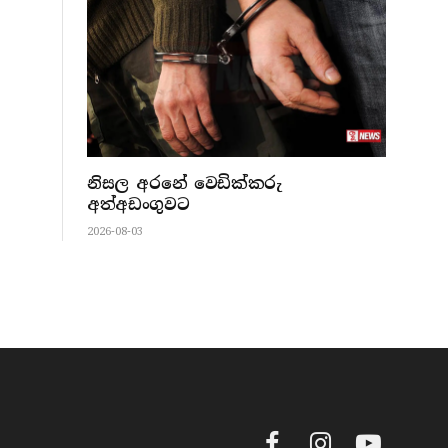
නිසල අරනේ වෙඩික්කරු
අත්අඩංගුවට
2026-08-03