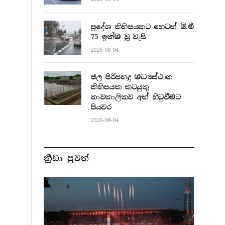
ප්‍රදේශ කිහිපයකට හෙටත් මි.මී
75 ඉක්ම වූ වැසි
2026-08-04
ජල පිරිපහදු මධ්‍යස්ථාන
කිහිපයක කටයුතු
තාවකාලිකව අත් හිටුවීමට
පියවර
2026-08-04
ක්‍රීඩා පුවත්