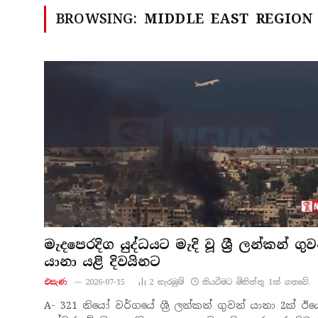
BROWSING:
MIDDLE EAST REGION
මැදපෙරදිග යුද්ධයට මැදි වූ ශ්‍රී ලන්කන් ගුව
යානා යළි දිවයිනට
එසැණ
2026-07-15
2
නැරඹු​ම්
කියවීමට මිනිත්තු 1ක් ගතවේ.
A- 321 නියෝ වර්ගයේ ශ්‍රී ලන්කන් ගුවන් යානා 2ක් ඊය