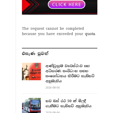
The request cannot be completed
because you have exceeded your
quota
.
එසැණ පුව​ත්
ආණ්ඩුක්‍රම ව්‍යවස්ථාව සහ
අධිකරණ සංවිධාන පනත
සංශෝධනය කිරීමට කැබිනට්
අනුමැතිය
2026-08-04
නව බස් රථ 50 ක් මිලදී
ගැනීමට කැබිනට් අනුමැතිය
2026-08-04