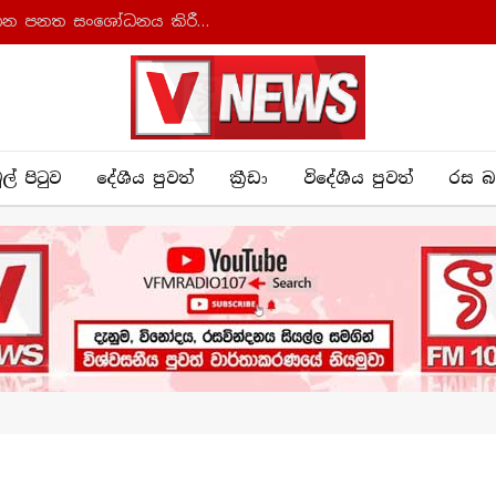
ආණ්ඩුක්‍රම ව්‍යවස්ථාව සහ අධිකරණ සංවිධාන පනත සංශෝධනය කිරීමට කැබිනට් අනුමැතිය
ුල් පිටුව
දේශීය පුව​ත්
ක්‍රී​ඩා
විදේශීය පුවත්
රස බ