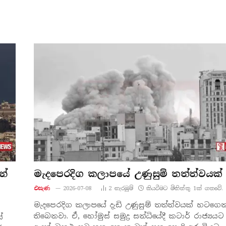
න්
මැදපෙරදිග කලාපයේ උණුසුම් තත්ත්වයක්
එසැණ
2026-07-08
2
නැරඹු​ම්
කියවීමට මිනිත්තු 1ක් ගතවේ.
මැදපෙරදිග කලාපයේ දැඩි උණුසුම් තත්ත්වයක් හටගෙ
තිබෙනවා. ඒ, හෝමුස් සමුද්‍ර සන්ධියේදී කටාර් රාජ්‍යයට
ේ