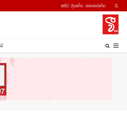
අපි​ට ලියන්න, කතාකරන්​න
​ර