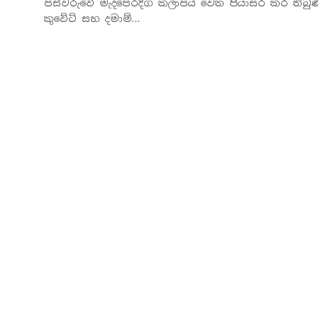
පස්වරුවේ මැදපෙරදිග කලාපය වෙත පියාසර කර තිබුණ
කුවේට් සහ දමාම්…