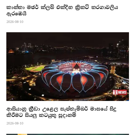
කාන්තා මජර් ක්ලබ් එක්දින ක්‍රිකට් තරගාවලිය
ඇරඹෙයි
2026-08-10
ආසියානු ක්‍රීඩා උළෙල සැප්තැම්බර් මාසයේ සිදු
කිරීමට සියලු කටයුතු සූදානම්
2026-08-10