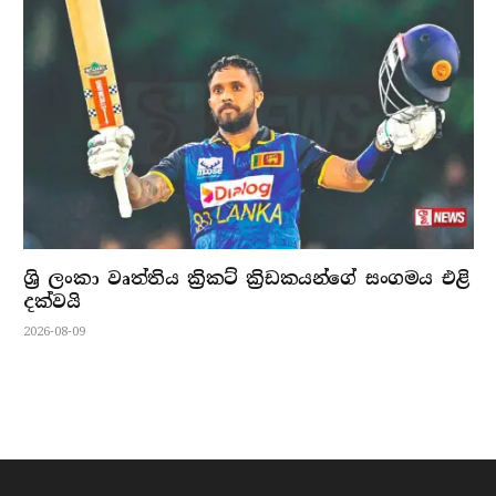
ශ්‍රි ලංකා වෘත්තිය ක්‍රිකට් ක්‍රිඩකයන්ගේ සංගමය එළි
දක්වයි
2026-08-09