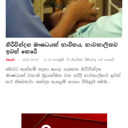
නිර්වින්දන ඖෂධයක් භාවිතය, තාවකාලිකව
ඉවත් කෙරේ
එසැණ
2023-04-09
54
නැරඹු​ම්
කියවීමට මිනිත්තු 1ක් ගතවේ.
මෙරට සැත්කම් සදහා යොදා ගැනෙන නිර්වින්දන
ඖෂධයක් වහාම ක්‍රියාත්මක වන පරිදි තාවකාලිකව ඉවත්
කර තිබෙනවා. වෛද්‍ය සැපයුම් අංශය විසිනුයි මෙම…