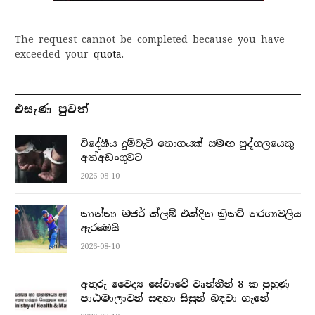
The request cannot be completed because you have
exceeded your
quota
.
එසැණ පුව​ත්
විදේශීය දුම්වැටි තොගයක් සමඟ පුද්ගලයෙකු
අත්අඩංගුවට
2026-08-10
කාන්තා මජර් ක්ලබ් එක්දින ක්‍රිකට් තරගාවලිය
ඇරඹෙයි
2026-08-10
අතුරු වෛද්‍ය සේවාවේ වෘත්තීන් 8 ක පුහුණු
පාඨමාලාවන් සඳහා සිසුන් බඳවා ගැනේ