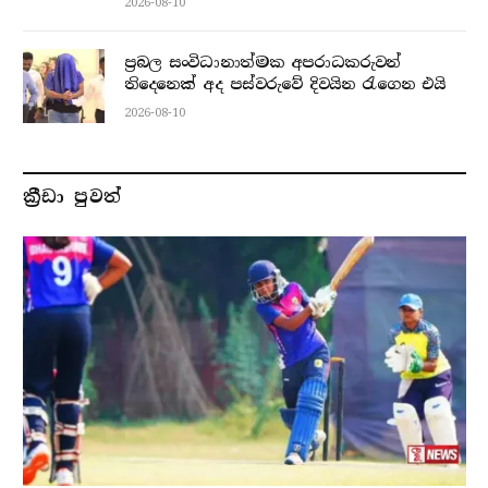
2026-08-10
ප්‍රබල සංවිධානාත්මක අපරාධකරුවන්
තිදෙනෙක් අද පස්වරුවේ දිවයින රැගෙන එයි
2026-08-10
ක්‍රීඩා පුවත්