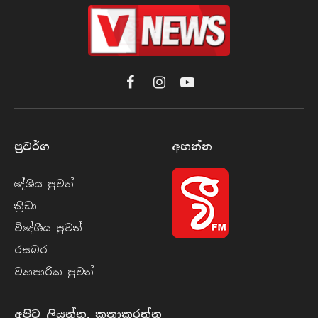
Facebook
Instagram
YouTube
ප්‍රවර්​ග
අහන්​න
දේශීය පුව​ත්
ක්‍රී​ඩා
විදේශීය පුව​ත්
රසබ​ර
ව්‍යාපාරික පුව​ත්
අපිට ලියන්න, කතාකරන්න