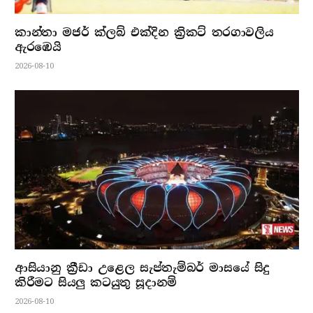
කාන්තා මජර් ක්ලබ් එක්දින ක්‍රිකට් තරගාවලිය
ඇරඹෙයි
2026-08-10
ආසියානු ක්‍රීඩා උළෙල සැප්තැම්බර් මාසයේ සිදු
කිරීමට සියලු කටයුතු සූදානම්
2026-08-10