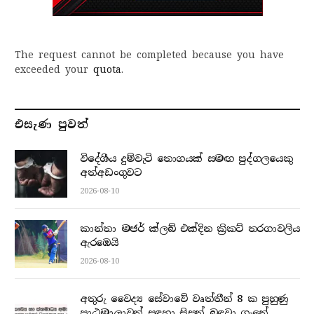
The request cannot be completed because you have
exceeded your
quota
.
එසැණ පුව​ත්
විදේශීය දුම්වැටි තොගයක් සමඟ පුද්ගලයෙකු
අත්අඩංගුවට
2026-08-10
කාන්තා මජර් ක්ලබ් එක්දින ක්‍රිකට් තරගාවලිය
ඇරඹෙයි
2026-08-10
අතුරු වෛද්‍ය සේවාවේ වෘත්තීන් 8 ක පුහුණු
පාඨමාලාවන් සඳහා සිසුන් බඳවා ගැනේ