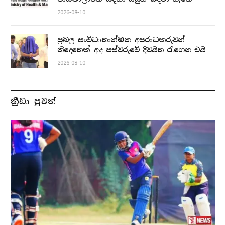
2026-08-10
ප්‍රබල සංවිධානාත්මක අපරාධකරුවන්
තිදෙනෙක් අද පස්වරුවේ දිවයින රැගෙන එයි
2026-08-10
ක්‍රීඩා පුවත්