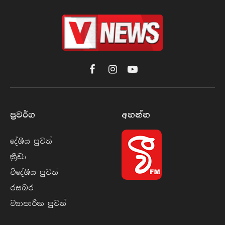
Facebook
Instagram
YouTube
ප්‍රවර්​ග
අහන්​න
දේශීය පුව​ත්
ක්‍රී​ඩා
විදේශීය පුව​ත්
රසබ​ර
ව්‍යාපාරික පුව​ත්