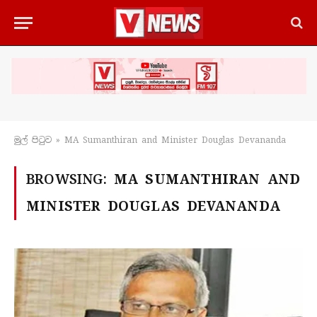
මුල් පිටු​ව
»
MA Sumanthiran and Minister Douglas Devananda
BROWSING:
MA SUMANTHIRAN AND
MINISTER DOUGLAS DEVANANDA