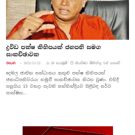
ද්‍රවිඩ පක්ෂ කිහිපයක් ජනපති සමග
සාකච්ඡාවක
එසැණ
2022-12-22
28
නැරඹු​ම්
කියවීමට මිනිත්තු 1ක් ගතවේ.
දෙමල ජාතික සන්ධානය ඇතුළු පක්ෂ කිහිපයක්
ජනාධිපතිවරයා හමුවී සාකච්ඡාවක නිරත වුණා. එහිදී
පසුගිය 13 වනදා පැවති සන්හින්දියව පිළිබඳ සර්ව
පාක්ෂික…