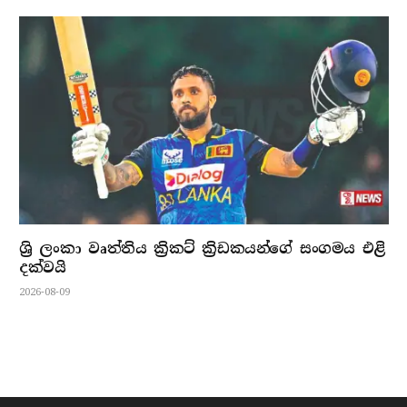
ශ්‍රි ලංකා වෘත්තිය ක්‍රිකට් ක්‍රිඩකයන්ගේ සංගමය එළි
දක්වයි
2026-08-09