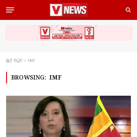
මුල් පිටු​ව
»
IMF
BROWSING:
IMF