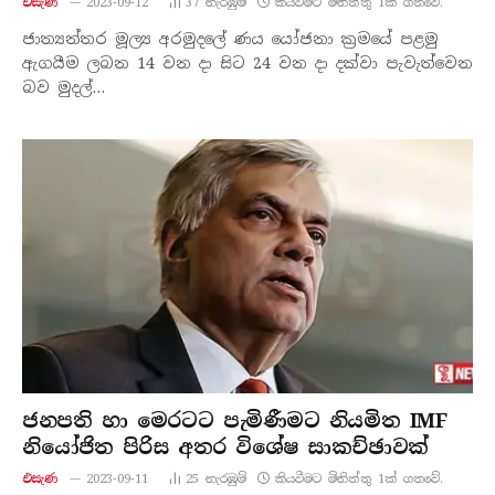
එසැණ
2023-09-12
37
නැරඹු​ම්
කියවීමට මිනිත්තු 1ක් ගතවේ.
ජාත්‍යන්තර මූල්‍ය අරමුදලේ ණය යෝජනා ක්‍රමයේ පළමු
ඇගයීම ලබන 14 වන දා සිට 24 වන දා දක්වා පැවැත්වෙන
බව මුදල්…
ජනපති හා මෙරටට පැමිණීමට නියමිත IMF
නියෝජිත පිරිස අතර විශේෂ සාකච්ඡාවක්
එසැණ
2023-09-11
25
නැරඹු​ම්
කියවීමට මිනිත්තු 1ක් ගතවේ.