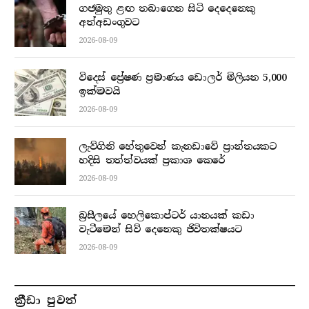
ගජමුතු ළඟ තබාගෙන සිටි දෙදෙනෙකු
අත්අඩංගුවට
2026-08-09
විදෙස් ප්‍රේෂණ ප්‍රමාණය ඩොලර් මිලියන 5,000
ඉක්මවයි
2026-08-09
ලැව්ගිනි හේතුවෙන් කැනඩාවේ ප්‍රාන්තයකට
හදිසි තත්ත්වයක් ප්‍රකාශ කෙරේ
2026-08-09
බ්‍රසීලයේ හෙලිකොප්ටර් යානයක් කඩා
වැටීමෙන් සිව් දෙනෙකු ජිවිතක්ෂයට
2026-08-09
ක්‍රීඩා පුවත්