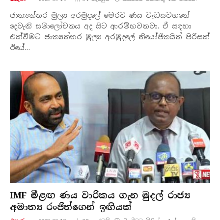
ජාත්‍යන්තර මුල්‍ය අරමුදලේ මෙරට ණය වැඩසටහනේ
දෙවැනි සමාලෝචනය අද සිට ආරම්භවනවා. ඒ සඳහා
එක්වීමට ජාත්‍යන්තර මුල්‍ය අරමුදලේ නියෝජිතයින් පිරිසක්
ඊයේ…
IMF මීළඟ ණය වාරිකය ගැන මුදල් රාජ්‍ය
අමාත්‍ය රංජිත්ගෙන් ඉඟියක්