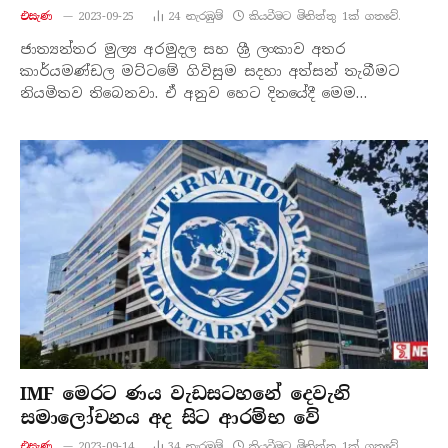
එසැණ
2023-09-25
24
නැරඹු​ම්
කියවීමට මිනිත්තු 1ක් ගතවේ.
ජාත්‍යන්තර මුල්‍ය අරමුදල සහ ශ්‍රී ලංකාව අතර
කාර්යමණ්ඩල මට්ටමේ ගිවිසුම සදහා අත්සන් තැබීමට
නියමිතව තිබෙනවා. ඒ අනුව හෙට දිනයේදී මෙම…
IMF මෙරට ණය වැඩසටහනේ දෙවැනි
සමාලෝචනය අද සිට ආරම්භ වේ
එසැණ
2023-09-14
34
නැරඹු​ම්
කියවීමට මිනිත්තු 1ක් ගතවේ.