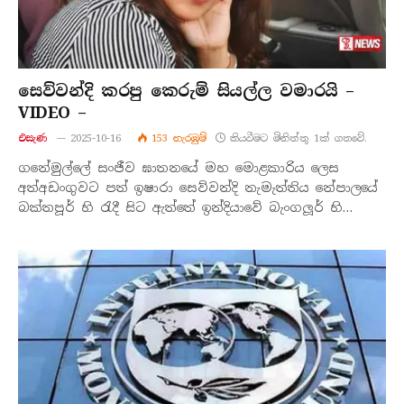
සෙව්වන්දි කරපු කෙරුම් සියල්ල වමාරයි –
VIDEO –
එසැණ
2025-10-16
153
නැරඹු​ම්
කියවීමට මිනිත්තු 1ක් ගතවේ.
ගනේමුල්ලේ සංජීව ඝාතනයේ මහ මොළකාරිය ලෙස
අත්අඩංගුවට පත් ඉෂාරා සෙව්වන්දි නැමැත්තිය නේපාලයේ
බක්තපූර් හි රැදී සිට ඇත්තේ ඉන්දියාවේ බැංගලූර් හි…