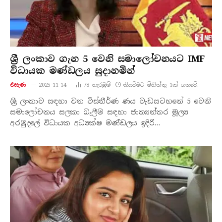
ශ්‍රී ලංකාව ගැන 5 වෙනි සමාලෝචනයට IMF
විධායක මණ්ඩලය සුදානමින්
එසැණ
2025-11-14
78
නැරඹු​ම්
කියවීමට මිනිත්තු 1ක් ගතවේ.
ශ්‍රී ලංකාව සඳහා වන විස්තීර්ණ ණය වැඩසටහනේ 5 වෙනි
සමාලෝචනය සලකා බැලීම සඳහා ජාත්‍යන්තර මූල්‍ය
අරමුදලේ විධායක අධ්‍යක්ෂ මණ්ඩලය ඉදිරි…