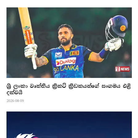
ශ්‍රි ලංකා වෘත්තිය ක්‍රිකට් ක්‍රිඩකයන්ගේ සංගමය එළි
දක්වයි
2026-08-09