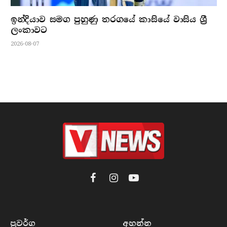
ඉන්දියාව සමග පුහුණු තරගයේ කාසියේ වාසිය ශ්‍රී
ලංකාවට
2026-08-07
Facebook
Instagram
YouTube
ප්‍රවර්​ග
අහන්​න