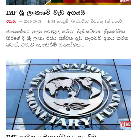
IMF ශ්‍රි ලංකාවේ වැඩ අගයයි
එසැණ
2024-03-08
34
නැරඹු​ම්
කියවීමට මිනිත්තු 1ක් ගතවේ.
ජාත්‍යන්තර මූල්‍ය අරමුදල සමඟ වැඩසටහන ක්‍රියාත්මක
කිරිමේ දී ශ්‍රී ලංකා රජය දක්වන දැඩි කැපවීම අගය කරන
බවත්, එවැනි කැපකිරීම් ධනාත්මක…