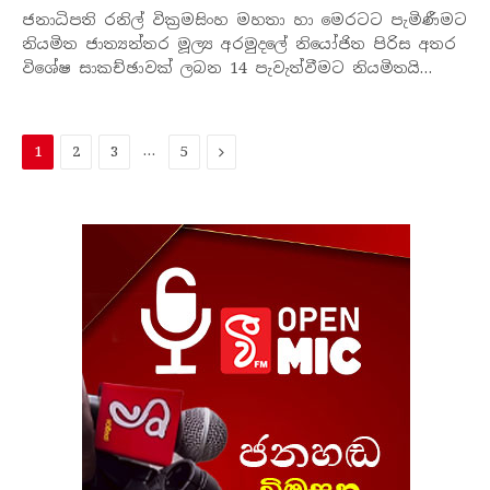
ජනාධිපති රනිල් වික්‍රමසිංහ මහතා හා මෙරටට පැමිණීමට
නියමිත ජාත්‍යන්තර මූල්‍ය අරමුදලේ නියෝජිත පිරිස අතර
විශේෂ සාකච්ඡාවක් ලබන 14 පැවැත්වීමට නියමිතයි…
…
ඊළ​
1
2
3
5
ග