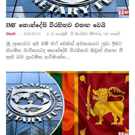
IMF කොන්දේසි විරහිතව එකඟ වෙයි
එසැණ
2024-03-12
42
නැරඹු​ම්
කියවීමට මිනිත්තු 1ක් ගතවේ.
ශ්‍රී ලංකාවට අයි එම් එෆ් වෙතින් අවසානයට ලබා දීමට
නියමිත වාරිකයටද කොන්දේසි විරහිතව ඔවුන් එකඟ වී
ඇති බව ප්‍රාථමික කර්මාන්ත…