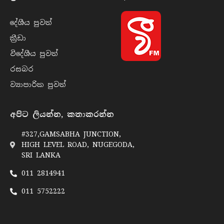
දේශීය පුව​ත්
ක්‍රී​ඩා
විදේශීය පුව​ත්
රසබ​ර
ව්‍යාපාරික පුව​ත්
අපිට ලියන්න, කතාකරන්න
#327,GAMSABHA JUNCTION,
HIGH LEVEL ROAD, NUGEGODA,
SRI LANKA
011 2814941
011 5752222