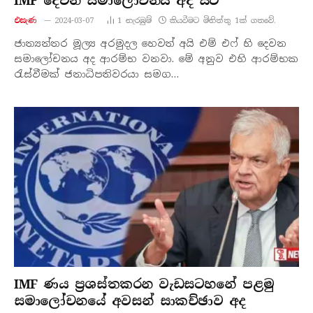
IMF දෙවන සමාලෝචනය අද සිට
එසැණ
2024-03-07
1
නැරඹු​ම්
කියවීමට මිනිත්තු 1ක් ගතවේ.
ජාත්‍යන්තර මූල්‍ය අරමුදල හෙවත් අයි එම් එෆ් හි දෙවන
සමාලෝචනය අද ආරම්භ වනවා. මේ අනුව එහි ආරම්භක
රැස්වීමක් ජනාධිපතිවරයා සමග…
IMF ණය ප්‍රශස්තකරන වැඩසටහනේ පළමු
සමාලෝචනයේ අවසන් සාකච්ඡාව අද