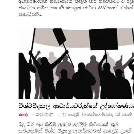
අධිකරණයෙන් නියෝගයක් නිකුත් කර තිබෙනවා. ඒ අන
වෘත්තිය සමිති සංගම් කොළඹ මාර්ග කිහිපයක් ඔස්සේ
ජනාධිපති…
විශ්වවිද්‍යාල ආචාර්යවරුන්ගේ උද්ඝෝෂණය
එසැණ
2023-03-27
59
නැරඹු​ම්
කියවීමට මිනිත්තු 1ක් ගතවේ.
බදු බර අඩු කිරීම ඇතු`ඵ ඉල්ලීම් කිහිපයක් මුල්
කරගනිමින් විශ්ව විද්‍යාල ආචාර්යවරුන් කොළඹ උසස්