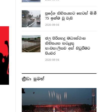
ප්‍රදේශ කිහිපයකට හෙටත් මි.මී
75 ඉක්ම වූ වැසි
2026-08-04
ජල පිරිපහදු මධ්‍යස්ථාන
කිහිපයක කටයුතු
තාවකාලිකව අත් හිටුවීමට
පියවර
2026-08-04
ක්‍රීඩා පුවත්