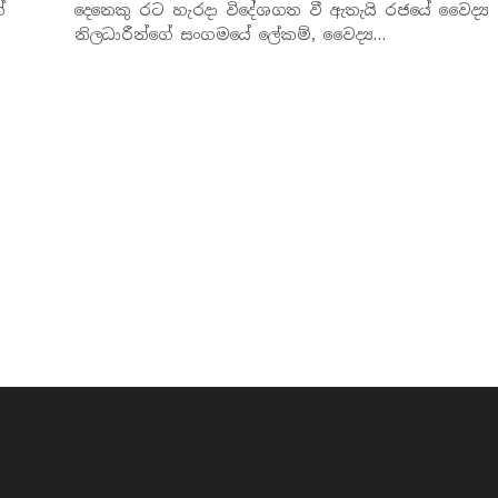
්
දෙනෙකු රට හැරදා විදේශගත වී ඇතැයි රජයේ වෛද්‍ය
නිලධාරීන්ගේ සංගමයේ ලේකම්, වෛද්‍ය…