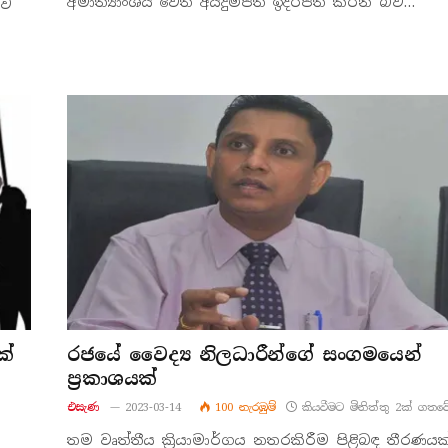
අමාත්‍යාංශය වෙත අයදුම්පත් ඉදිරිපත් කරන බව…
ුව
ක්
රජයේ වෛද්‍ය නිලධාරීන්ගේ සංගමයෙන්
ප්‍රකාශයක්
එසැණ
2023-03-14
100
නැරඹු​ම්
කියවීමට මිනිත්තු 2ක් ගතවේ
තම වෘත්තීය ක්‍රියාමාර්ගය නතරකිරීම පිළිබඳ තීරණයක