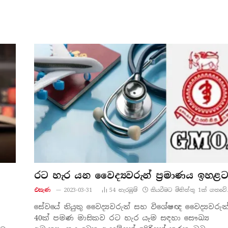
රට හැර යන වෛද්‍යවරුන් ප්‍රමාණය ඉහළ
එසැණ
2023-03-31
54
නැරඹු​ම්
කියවීමට මිනිත්තු 1ක් ගතවේ.
සේවයේ නියුතු වෛද්‍යවරුන් සහ විශේෂඥ වෛද්‍යවරුන
40ක් පමණ මාසිකව රට හැර යෑම සඳහා සෞඛ්‍ය