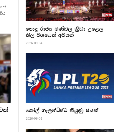
 නව
තිය
පොදු රාජ්‍ය මණ්ඩල ක්‍රීඩා උළෙල
නිල වශයෙන් අවසන්
2026-08-04
වක්
ගෝල් ගැලන්ට්ස්ට තියුණු ජයක්
2026-08-04