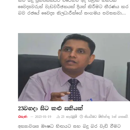
නව බදු ප්‍රතිපත්තියට එරෙහිව අද පළාත් හතරක
වෛද්‍යවරුන් වැඩවර්ජනයක් දියත් කිරීමට තීරණය කර
බව රජයේ වෛද්‍ය නිලධාරීන්ගේ සංගමය පවසනවා.…
23වනදා සිට කළු සතියක්
එසැණ
2023-01-19
23
නැරඹු​ම්
කියවීමට මිනිත්තු 1ක් ගතවේ.
අත්‍යාවශ්‍ය ඖෂධ හිඟයට සහ බදු බර වැඩි වීමට