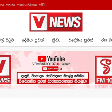
ආණ්ඩුක්‍රම ව්‍යවස්ථාව සහ අධිකරණ සංවිධාන පනත සංශෝධනය කිරීමට කැබිනට් අනුමැතිය
ුල් පිටුව
දේශීය පුව​ත්
ක්‍රී​ඩා
විදේශීය පුවත්
රස බ