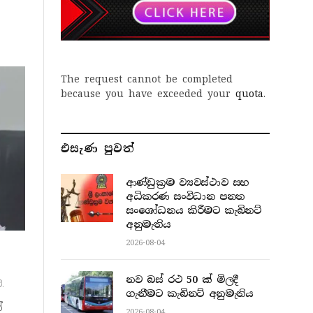
The request cannot be completed
because you have exceeded your
quota
.
එසැණ පුව​ත්
ආණ්ඩුක්‍රම ව්‍යවස්ථාව සහ
අධිකරණ සංවිධාන පනත
සංශෝධනය කිරීමට කැබිනට්
අනුමැතිය
2026-08-04
නව බස් රථ 50 ක් මිලදී
.
ගැනීමට කැබිනට් අනුමැතිය
්
2026-08-04