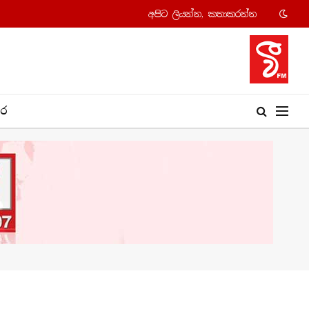
අපි​ට ලියන්න, කතාකරන්​න
​ර