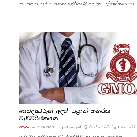
අධ්‍යාපන අමාත්‍යාංශය ඉදිරිපිටදී අද දින උද්ඝෝෂණයක්
වෛද්‍යවරුන් අදත් පළාත් හතරක
වැඩවර්ජනයක
එසැණ
2023-03-13
63
නැරඹු​ම්
කියවීමට මිනිත්තු 1ක් ගතවේ.