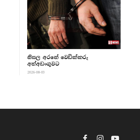
නිසල අරනේ වෙඩික්කරු
අත්අඩංගුවට
2026-08-03