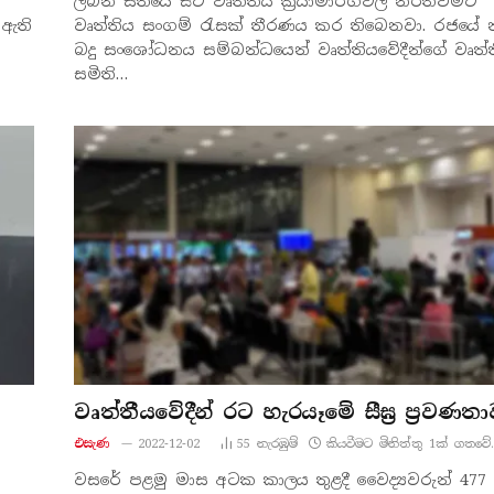
ලබන සතියේ සිට වෘත්තිය ක්‍රියාමාර්ගවල නිරතවීමට
 ඇති
වෘත්තිය සංගම් රැසක් තීරණය කර තිබෙනවා. රජයේ
බදු සංශෝධනය සම්බන්ධයෙන් වෘත්තියවේදීන්ගේ වෘත්
සමිති…
වෘත්තීයවේදීන් රට හැරයෑමේ සීඝ්‍ර ප්‍රවණතා
එසැණ
2022-12-02
55
නැරඹු​ම්
කියවීමට මිනිත්තු 1ක් ගතවේ.
වසරේ පළමු මාස අටක කාලය තුළදී වෛද්‍යවරුන් 477