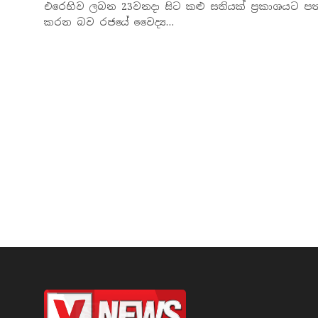
එරෙහිව ලබන 23වනදා සිට කළු සතියක් ප්‍රකාශයට පත
කරන බව රජයේ වෛද්‍ය…