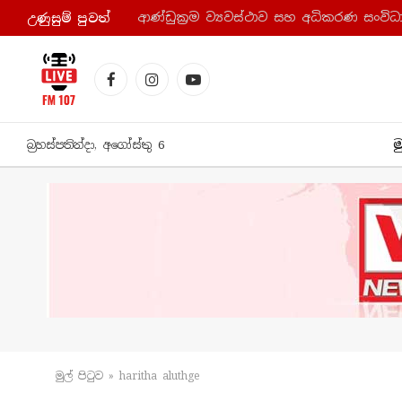
උණුසුම් පුව​ත්
Facebook
Instagram
YouTube
ම
බ්‍රහස්පතින්දා, අගෝස්තු 6
මුල් පිටු​ව
»
haritha aluthge