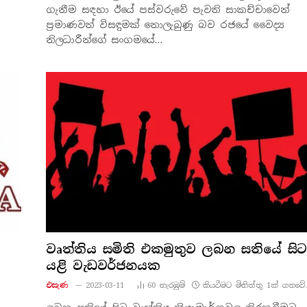
…
ගැනීම සඳහා ඊයේ පස්වරුවේ පැවති සාකච්චාවෙන්
ප්‍රමාණවත් විසඳුමක් නොලැබුණු බව රජයේ වෛද්‍ය
නිලධාරීන්ගේ සංගමයේ…
වෘත්තිය සමිති එකමුතුව ලබන සතියේ සිට
යළි වැඩවර්ජනයක
එසැණ
2023-03-11
60
නැරඹු​ම්
කියවීමට මිනිත්තු 1ක් ගතවේ.