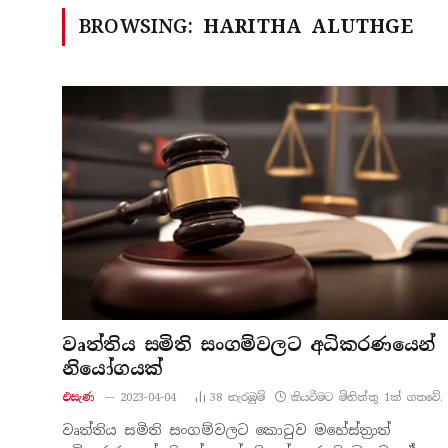
BROWSING:
HARITHA ALUTHGE
වෘත්තිය සමිති සංගම්වලට අධිකරණයෙන්
නියෝගයක්
එසැණ
2023-04-04
38
නැරඹු​ම්
කියවීමට මිනිත්තු 1ක් ගතවේ.
වෘත්තිය සමිති සංගම්වලට කොටුව මහේස්ත්‍රාත්