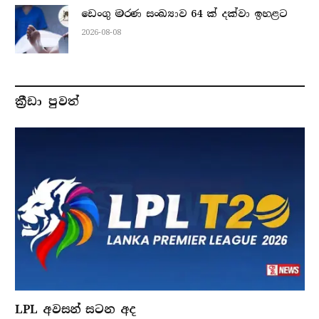
ඩෙංගු මරණ සංඛ්‍යාව 64 ක් දක්වා ඉහළට
2026-08-08
ක්‍රීඩා පුවත්
LPL අවසන් සටන අද