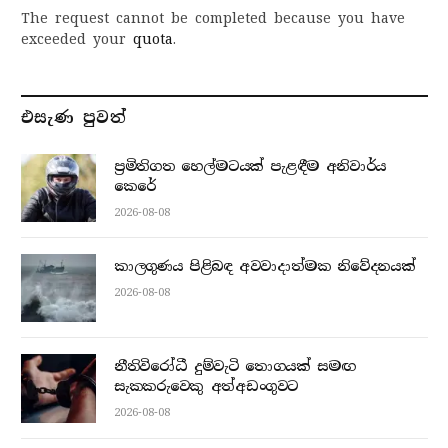
The request cannot be completed because you have
exceeded your
quota
.
එසැණ පුව​ත්
ප්‍රමිතිගත හෙල්මටයක් පැළඳීම අනිවාර්ය
කෙරේ
2026-08-08
කාලගුණය පිළිබඳ අවවාදාත්මක නිවේදනයක්
2026-08-08
නීතිවිරෝධී දුම්වැටි තොගයක් සමඟ
සැකකරුවෙකු අත්අඩංගුවට
2026-08-08