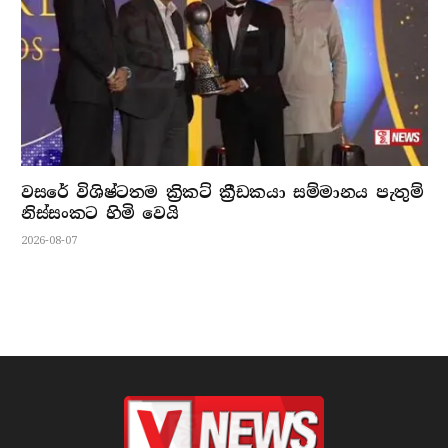
වසරේ විශිෂ්ටතම ක්‍රිකට් ක්‍රීඩකයා සම්මානය පැතුම්
නිස්සංකට හිමි වෙයි
2026-08-07