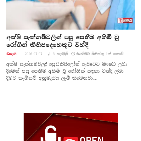
අක්ෂි සැත්කම්වලින් පසු පෙනීම අහිමි වූ
රෝගින් කිහිපදෙනෙකුට වන්දි
එසැණ
2026-07-07
3
නැරඹු​ම්
කියවීමට මිනිත්තු 1ක් ගතවේ.
අක්ෂි සැත්කම්වලදී ප්‍රෙඩ්නිසිලෝන් ඇසිටේට් ඖෂධ ලබා
දීමෙන් පසු පෙනීම අහිමි වූ රෝගීන් සඳහා වන්දි ලබා
දීමට කැබිනට් අනුමැතිය ලැබී තිබෙනවා.…