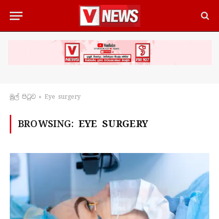
මුල් පිටු​ව
»
Eye surgery
BROWSING:
EYE SURGERY