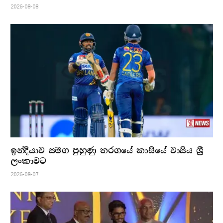
2026-08-08
ඉන්දියාව සමග පුහුණු තරගයේ කාසියේ වාසිය ශ්‍රී
ලංකාවට
2026-08-07