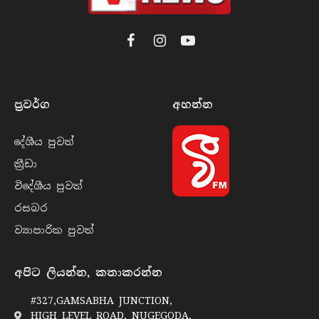
Facebook
Instagram
YouTube
ප්‍රවර්​ග
අහන්​න
දේශීය පුව​ත්
ක්‍රී​ඩා
විදේශීය පුව​ත්
රසබ​ර
ව්‍යාපාරික පුව​ත්
අපිට ලියන්න, කතාකරන්න
#327,GAMSABHA JUNCTION,
HIGH LEVEL ROAD, NUGEGODA,