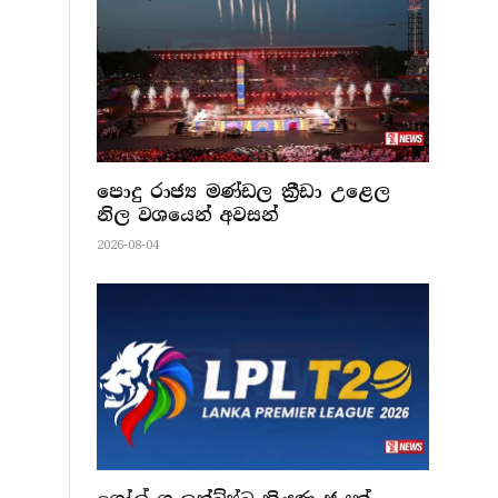
පොදු රාජ්‍ය මණ්ඩල ක්‍රීඩා උළෙල
නිල වශයෙන් අවසන්
2026-08-04