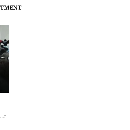
RTMENT
සන්