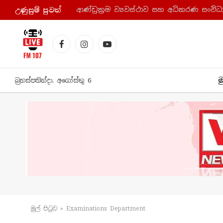
උණුසුම් පුව​ත්
Facebook
Instagram
YouTube
ම
බ්‍රහස්පතින්දා, අගෝස්තු 6
මුල් පිටු​ව
»
Examinations Department