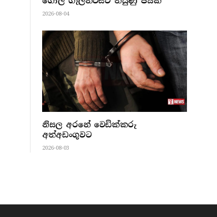
ගෝල් ගැලන්ට්ස්ට තියුණු ජයක්
2026-08-04
නිසල අරනේ වෙඩික්කරු
අත්අඩංගුවට
2026-08-03