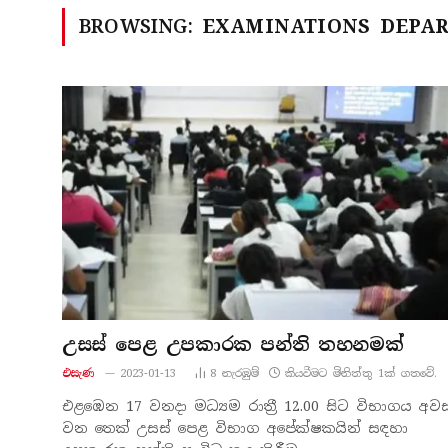
BROWSING:
EXAMINATIONS DEPA
උසස් පෙළ උපකාරක පන්ති තහනමක්
එසැණ
2023-01-13
8
නැරඹු​ම්
කියවීමට මිනිත්තු 1ක් ගතවේ.
එළඹෙන 17 වනදා මධ්‍යම රාත්‍රී 12.00 සිට විභාගය අව
වන තෙක් උසස් පෙළ විභාග අපේක්ෂකයින් සඳහා