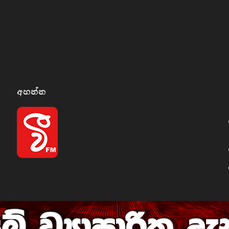
අහන්​න