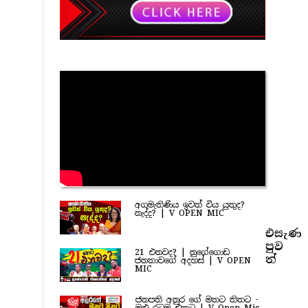
අගමැතිණිය ඉවත් විය යුතුද?
නැද්ද? | V OPEN MIC
එසැණ
පුව​
21 එනවද? | නුගේගොඩ
ත්
ජනතාවගේ අදහස් | V OPEN
MIC
ජනපති අනුර ගේ මතට තිතට -