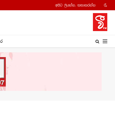
අපි​ට ලියන්න, කතාකරන්​න
​ර