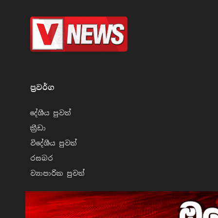
ප්‍රවර්​ග
දේශීය පුව​ත්
ක්‍රී​ඩා
විදේශීය පුව​ත්
රසබ​ර
ව්‍යාපාරික පුව​ත්