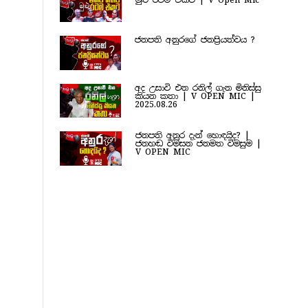
මුළු රටම එකට | V Open Mic
ජනපති අනුරගේ ජනප්‍රියත්වය ?
අද උසාවි එන රනිල් ගැන මිනිස්සු
කියන කතා | V OPEN MIC |
2025.08.26
ජනපති අනුර දැන් හොඳයිද? |
ජනහඬ විමසන ජනමත විමසුම |
V OPEN MIC