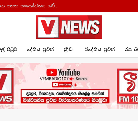
ආණ්ඩුක්‍රම ව්‍යවස්ථාව සහ අධිකරණ සංවිධාන පනත සංශෝධනය කිරීමට කැබිනට් අනුමැතිය
ුල් පිටුව
දේශීය පුව​ත්
ක්‍රී​ඩා
විදේශීය පුවත්
රස බ