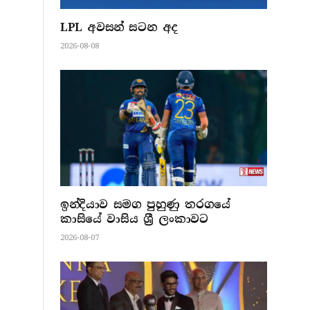
LPL අවසන් සටන අද
2026-08-08
ඉන්දියාව සමග පුහුණු තරගයේ
කාසියේ වාසිය ශ්‍රී ලංකාවට
2026-08-07