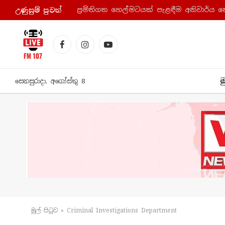
ප්‍රමිතිගත හෙල්මටයක් පැළඳීම අනිවාර්ය 
උණුසුම් පුව​ත්
Facebook
Instagram
YouTube
ම
සෙනසුරාදා, අගෝස්තු 8
මුල් පිටු​ව
»
Criminal Investigations Department