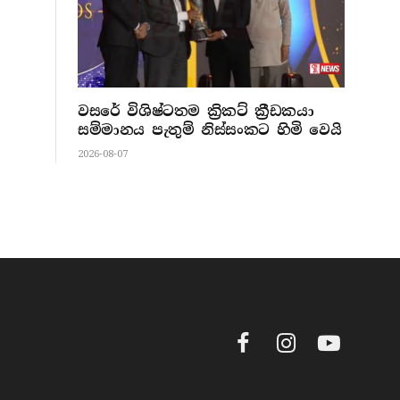
වසරේ විශිෂ්ටතම ක්‍රිකට් ක්‍රීඩකයා
සම්මානය පැතුම් නිස්සංකට හිමි වෙයි
2026-08-07
Facebook
Instagram
YouTube