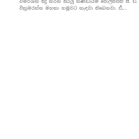
විමර්ශන සිදු කරන සියලු කණ්ඩායම් පොලිස්පති සී. ඩී.
වික්‍රමරත්න මහතා හමුවට කැඳවා තිබෙනවා. ඒ,…