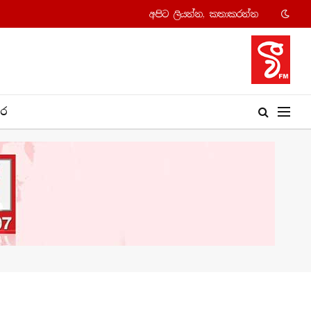
අපි​ට ලියන්න, කතාකරන්​න
​ර