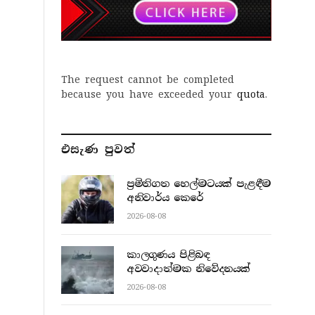
The request cannot be completed
because you have exceeded your
quota
.
එසැණ පුව​ත්
ප්‍රමිතිගත හෙල්මටයක් පැළඳීම
අනිවාර්ය කෙරේ
2026-08-08
කාලගුණය පිළිබඳ
අවවාදාත්මක නිවේදනයක්
2026-08-08