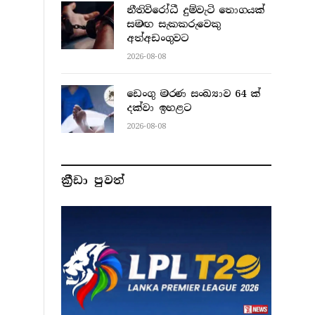
නීතිවිරෝධී දුම්වැටි තොගයක්
සමඟ සැකකරුවෙකු
අත්අඩංගුවට
2026-08-08
ඩෙංගු මරණ සංඛ්‍යාව 64 ක්
දක්වා ඉහළට
2026-08-08
ක්‍රීඩා පුවත්