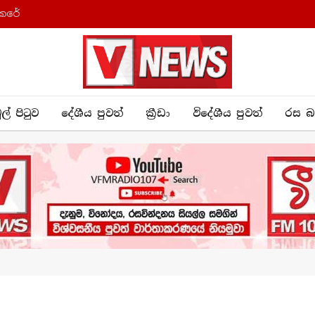
කෙරේ
ුල් පිටුව
දේශීය පුව​ත්
ක්‍රී​ඩා
විදේශීය පුවත්
රස බ