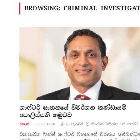
BROWSING:
CRIMINAL INVESTIGA
ශාෆ්ටර් ඝාතනයේ විමර්ශන කණ්ඩායම්
පොලිස්පති හමුවට
එසැණ
2022-12-28
49
නැරඹු​ම්
කියවීමට මිනිත්තු 1ක් ගතවේ.
ව්‍යාපාරික දිනේෂ් ශාෆ්ටර් මහතාගේ මරණය සම්බන්ධය