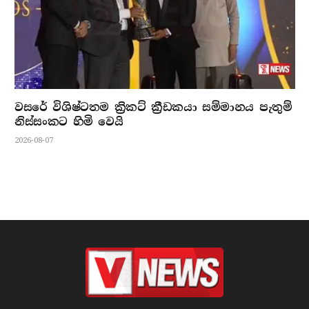
වසරේ විශිෂ්ටතම ක්‍රිකට් ක්‍රීඩකයා සම්මානය පැතුම්
නිස්සංකට හිමි වෙයි
2026-08-07