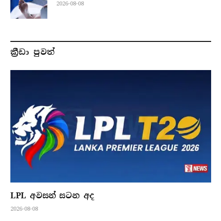
2026-08-08
ක්‍රීඩා පුවත්
LPL අවසන් සටන අද
2026-08-08