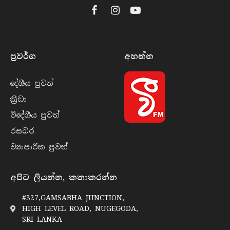
Facebook
Instagram
YouTube
ප්‍රවර්​ග
අහන්​න
දේශීය පුව​ත්
ක්‍රී​ඩා
විදේශීය පුව​ත්
රසබ​ර
ව්‍යාපාරික පුව​ත්
අපිට ලියන්න, කතාකරන්න
#327,GAMSABHA JUNCTION,
HIGH LEVEL ROAD, NUGEGODA,
SRI LANKA