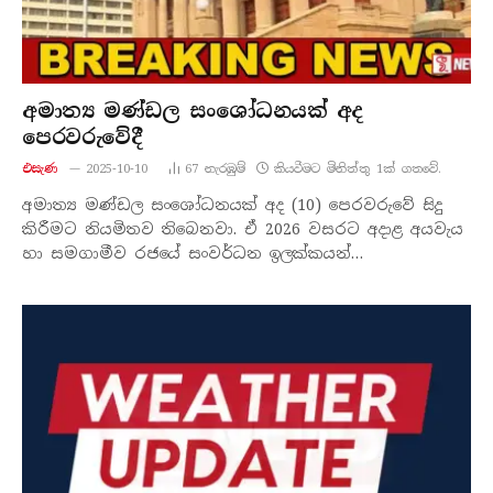
අමාත්‍ය මණ්ඩල සංශෝධනයක් අද
පෙරවරුවේදී
එසැණ
2025-10-10
67
නැරඹු​ම්
කියවීමට මිනිත්තු 1ක් ගතවේ.
අමාත්‍ය මණ්ඩල සංශෝධනයක් අද (10) පෙරවරුවේ සිදු
කිරීමට නියමිතව තිබෙනවා. ඒ 2026 වසරට අදාළ අයවැය
හා සමගාමීව රජයේ සංවර්ධන ඉලක්කයන්…