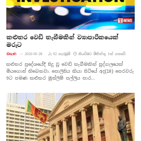
කළුතර වෙඩි තැබීමකින් ව්‍යාපාරිකයෙක්
මරුට
එසැණ
2026-05-28
92
නැරඹු​ම්
කියවීමට මිනිත්තු 1ක් ගතවේ.
කළුතර ප්‍රදේශයේදී සිදු වූ වෙඩි තැබීමකින් පුද්ගලයෙක්
මියගොස් තිබෙනවා. පොලිසිය කියා සිටියේ අද(28) පෙරවරු
9ට පමණ කළුතර මුස්ලිම් පල්ලිය පාර…