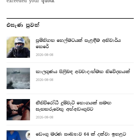
exceeded your
quota
.
එසැණ පුව​ත්
ප්‍රමිතිගත හෙල්මටයක් පැළඳීම අනිවාර්ය
කෙරේ
2026-08-08
කාලගුණය පිළිබඳ අවවාදාත්මක නිවේදනයක්
2026-08-08
නීතිවිරෝධී දුම්වැටි තොගයක් සමඟ
සැකකරුවෙකු අත්අඩංගුවට
2026-08-08
ඩෙංගු මරණ සංඛ්‍යාව 64 ක් දක්වා ඉහළට