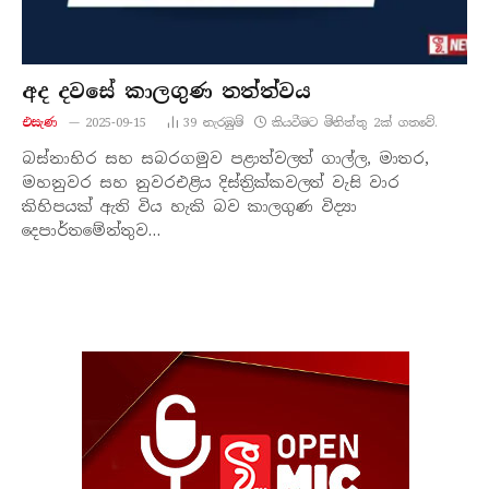
අද දවසේ කාලගුණ තත්ත්වය
එසැණ
2025-09-15
39
නැරඹු​ම්
කියවීමට මිනිත්තු 2ක් ගතවේ.
බස්නාහිර සහ සබරගමුව පළාත්වලත් ගාල්ල, මාතර,
මහනුවර සහ නුවරඑළිය දිස්ත්‍රික්කවලත් වැසි වාර
කිහිපයක් ඇති විය හැකි බව කාලගුණ විද්‍යා
දෙපාර්තමේන්තුව…