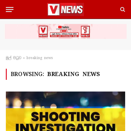
මුල් පිටු​ව
»
breaking news
BROWSING:
BREAKING NEWS