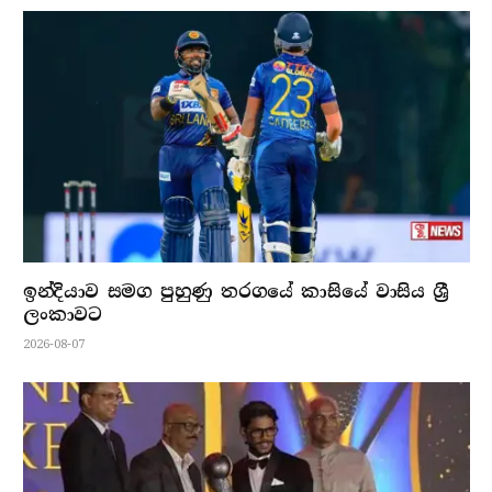
ඉන්දියාව සමග පුහුණු තරගයේ කාසියේ වාසිය ශ්‍රී
ලංකාවට
2026-08-07