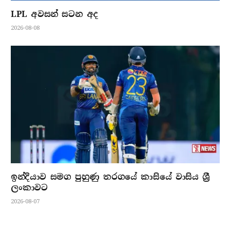
LPL අවසන් සටන අද
2026-08-08
ඉන්දියාව සමග පුහුණු තරගයේ කාසියේ වාසිය ශ්‍රී
ලංකාවට
2026-08-07