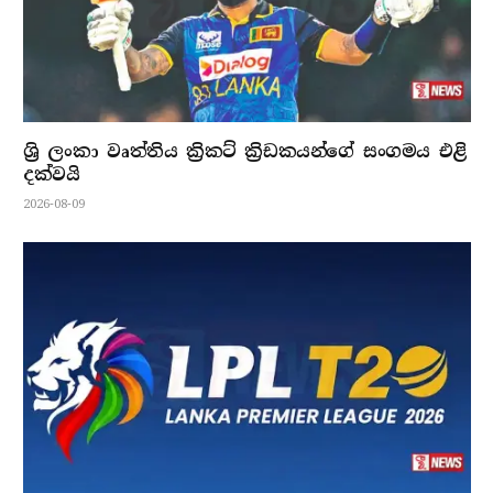
ශ්‍රි ලංකා වෘත්තිය ක්‍රිකට් ක්‍රිඩකයන්ගේ සංගමය එළි
දක්වයි
2026-08-09