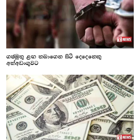
ගජමුතු ළඟ තබාගෙන සිටි දෙදෙනෙකු
අත්අඩංගුවට