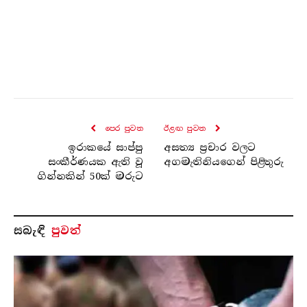
පෙර පුව​ත
ඊළඟ පුව​ත
ඉරාකයේ සාප්පු
අසත්‍ය ප්‍රචාර වලට
සංකීර්ණයක ඇති වූ
අගමැතිනියගෙන් පිළිතුරු
ගින්නකින් 50ක් මරුට
සබැ​ඳි
පුවත්