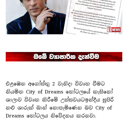
එළඹෙන අගෝස්තු 2 වැනිදා විවෘත වීමට
නියමිත City of Dreams හෝටලයේ කැසිනෝ
ශාලාව විවෘත කිරීමේ උත්සවයටඉන්දීය සුපිරි
නළු ශාරුක් ඛාන් නොපැමිණෙන බව City of
Dreams හෝටලය නිවේදනය කරනවා.