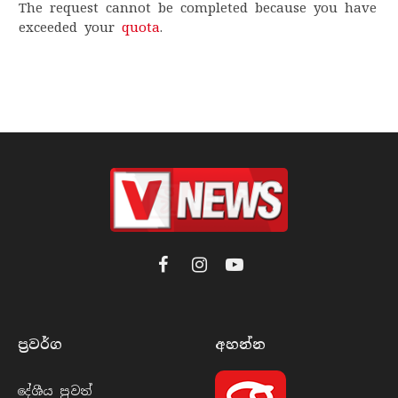
The request cannot be completed because you have
exceeded your
quota
.
Facebook
Instagram
YouTube
ප්‍රවර්​ග
අහන්​න
දේශීය පුව​ත්