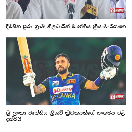
දිවයින පුරා ග්‍රාම නිලධාරීන් වෘත්තීය ක්‍රියාමාර්ගයක
ශ්‍රි ලංකා වෘත්තිය ක්‍රිකට් ක්‍රිඩකයන්ගේ සංගමය එළි
දක්වයි