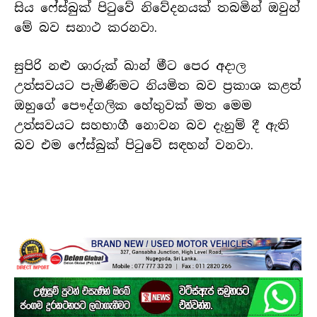
සිය ෆේස්බුක් පිටුවේ නිවේදනයක් තබමින් ඔවුන්
මේ බව සනාථ කරනවා.
සුපිරි නළු ශාරුක් ඛාන් මීට පෙර අදාල
උත්සවයට පැමිණීමට නියමිත බව ප්‍රකාශ කළත්
ඔහුගේ පෞද්ගලික හේතුවක් මත මෙම
උත්සවයට සහභාගී නොවන බව දැනුම් දී ඇති
බව එම ෆේස්බුක් පිටුවේ සඳහන් වනවා.