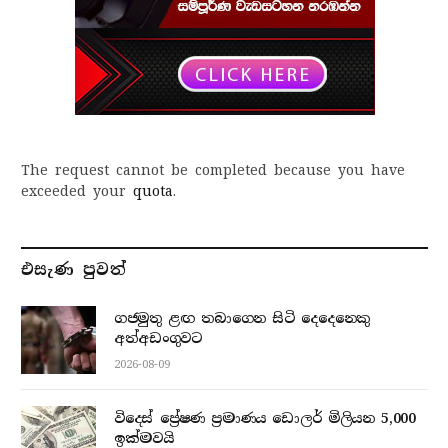
The request cannot be completed because you have
exceeded your
quota
.
එසැණ පුව​ත්
ගජමුතු ළඟ තබාගෙන සිටි දෙදෙනෙකු
අත්අඩංගුවට
2026-08-09
විදෙස් ප්‍රේෂණ ප්‍රමාණය ඩොලර් මිලියන 5,000
ඉක්මවයි