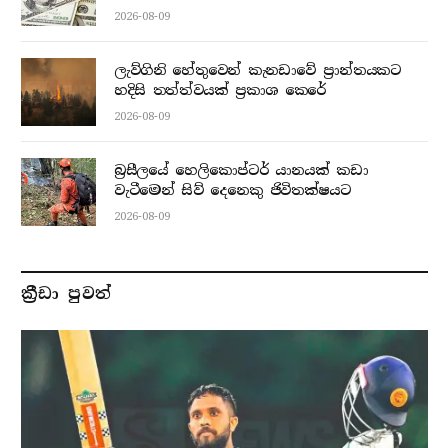
2026-08-09
ලැව්ගිනි හේතුවෙන් කැනඩාවේ ප්‍රාන්තයකට
හදිසි තත්ත්වයක් ප්‍රකාශ කෙරේ
2026-08-09
බ්‍රසීලයේ හෙලිකොප්ටර් යානයක් කඩා
වැටීමෙන් සිව් දෙනෙකු ජිවිතක්ෂයට
2026-08-09
ක්‍රීඩා පුවත්