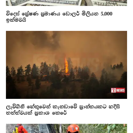
විදෙස් ප්‍රේෂණ ප්‍රමාණය ඩොලර් මිලියන 5,000
ඉක්මවයි
ලැව්ගිනි හේතුවෙන් කැනඩාවේ ප්‍රාන්තයකට හදිසි
තත්ත්වයක් ප්‍රකාශ කෙරේ