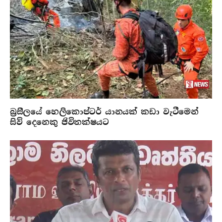
බ්‍රසීලයේ හෙලිකොප්ටර් යානයක් කඩා වැටීමෙන්
සිව් දෙනෙකු ජිවිතක්ෂයට