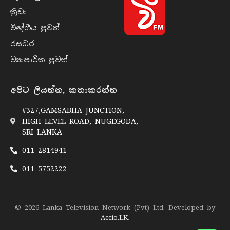
ක්‍රී​ඩා
විදේශීය පුව​ත්
රසබ​ර
ව්‍යාපාරික පුව​ත්
අපිට ලියන්න, කතාකරන්න
#327,GAMSABHA JUNCTION,
HIGH LEVEL ROAD, NUGEGODA,
SRI LANKA
011 2814941
011 5752222
© 2026 Lanka Television Network (Pvt) Ltd. Developed by
Accio.LK
.