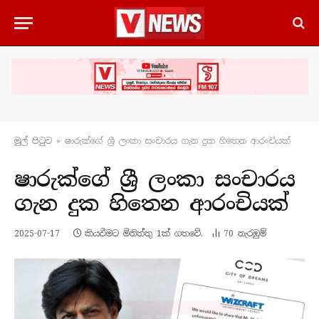
මුල් පිටු​ව
»
ෂාරුක්ගේ ශ්‍රී ලංකා සංචාරය ගැන දුක හිතෙන ආරංචියක්
ෂාරුක්ගේ ශ්‍රී ලංකා සංචාරය
ගැන දුක හිතෙන ආරංචියක්
2025-07-17
කියවීමට මිනිත්තු 1ක් ගතවේ.
70
නැරඹු​ම්