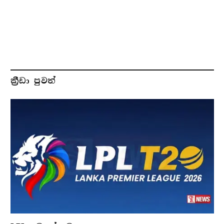
ක්‍රීඩා පුවත්