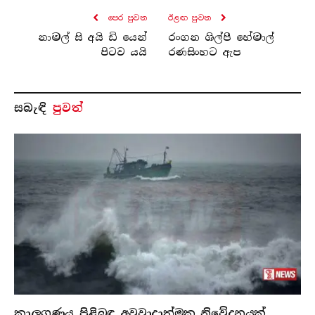
පෙර පුව​ත
ඊළඟ පුව​ත
නාමල් සි අයි ඩි යෙන්
රංගන ශිල්පී හේමාල්
පිටව යයි
රණසිංහට ඇප
සබැ​ඳි
පුවත්
කාලගුණය පිළිබඳ අවවාදාත්මක නිවේදනයක්