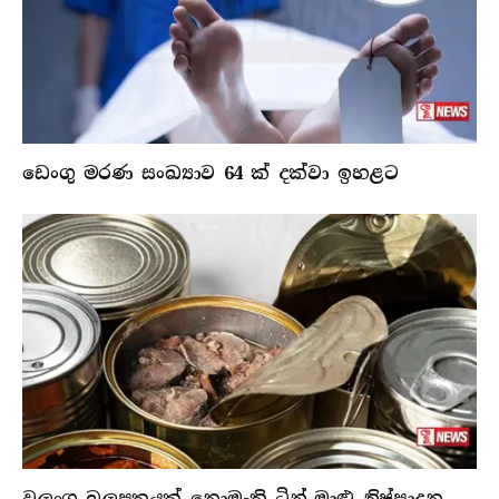
ඩෙංගු මරණ සංඛ්‍යාව 64 ක් දක්වා ඉහළට
වලංගු බලපත්‍රයක් නොමැති ටින් මාළු නිෂ්පාදන