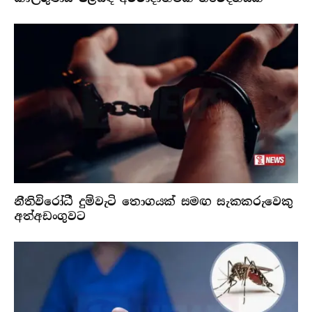
නීතිවිරෝධී දුම්වැටි තොගයක් සමඟ සැකකරුවෙකු
අත්අඩංගුවට