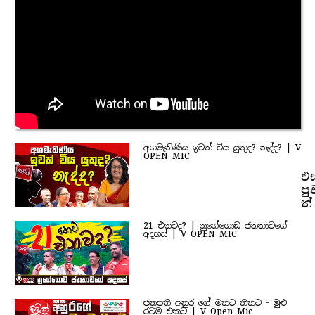
අගමැතිණිය ඉවත් විය යුතුද? නැද්ද? | V
OPEN MIC
එ
පු
ත්
21 එනවද? | නුගේගොඩ ජනතාවගේ
අදහස් | V OPEN MIC
ජනපති අනුර ගේ මතට තිතට - මුළු
රටම එකට | V Open Mic