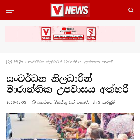
මුල් පිටු​ව
»
සංවර්ධන නිලධාරීන් මාරාන්තික උපවාසය අත්හරී
සංවර්ධන නිලධාරීන්
මාරාන්තික උපවාසය අත්හරී
2026-02-03
කියවීමට මිනිත්තු 1ක් ගතවේ.
3
නැරඹු​ම්