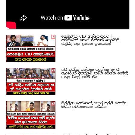
කෙහෙළිය CID අත්අඩංගුවට |
ප්‍රමිතියෙන් තොර එන්නත් ගෙන්වීම
පිළිබඳ පැය දහයක ප්‍රකාශයක්
අපි පරදින සන්ධාන හදන්නෙ නෑ පි
හැදුවොත් දිනන්නම තමයි මෙන්න මෛත්‍රී
ගහපු රියල් ගේම් එක
මල්ලිලා දෙන්නෙක් හොර සල්ලි දෙනවා
ඔබත් අවධානයෙන් සිටින්න