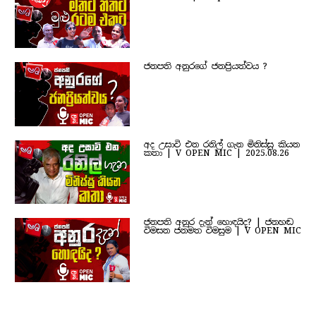
ජනපති අනුරගේ ජනප්‍රියත්වය ?
අද උසාවි එන රනිල් ගැන මිනිස්සු කියන
කතා | V OPEN MIC | 2025.08.26
ජනපති අනුර දැන් හොඳයිද? | ජනහඬ
විමසන ජනමත විමසුම | V OPEN MIC