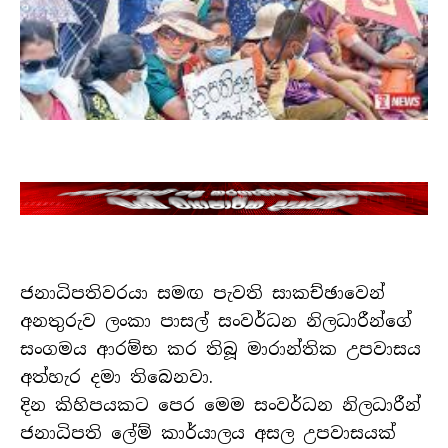
ජනාධිපතිවරයා සමඟ පැවති සාකච්ඡාවෙන්
අනතුරුව ලංකා පාසල් සංවර්ධන නිලධාරීන්ගේ
සංගමය ආරම්භ කර තිබූ මාරාන්තික උපවාසය
අත්හැර දමා තිබෙනවා.
දින කිහිපයකට පෙර මෙම සංවර්ධන නිලධාරීන්
ජනාධිපති ලේම් කාර්යාලය අසල උපවාසයක්