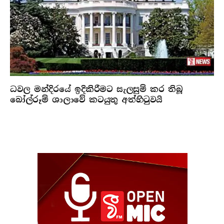
ධවල මන්දිරයේ ඉදිකිරීමට සැලසුම් කර තිබූ
බෝල්රූම් ශාලාවේ කටයුතු අත්හිටුවයි