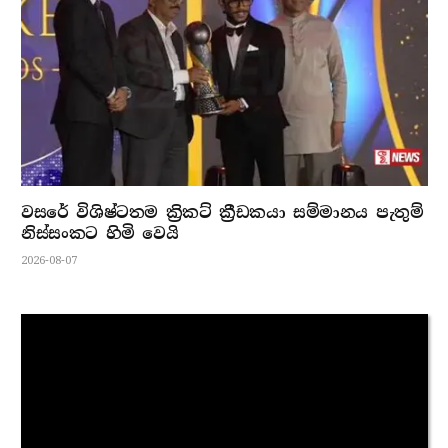
වසරේ විශිෂ්ටතම ක්‍රිකට් ක්‍රීඩකයා සම්මානය පැතුම්
නිස්සංකට හිමි වෙයි
2026-08-07