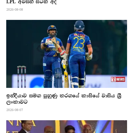
LPL අවසන් සටන අද
2026-08-08
ඉන්දියාව සමග පුහුණු තරගයේ කාසියේ වාසිය ශ්‍රී
ලංකාවට
2026-08-07