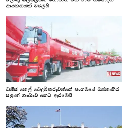
ආයතනයක් වටලයි
ඛනිජ තෙල් බෙදුම්කරුවන්ගේ සංගමයේ බස්නාහිර
පළාත් ශාඛාව හෙට ඇරඹෙයි