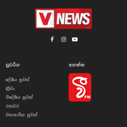
Facebook
Instagram
YouTube
ප්‍රවර්​ග
අහන්​න
දේශීය පුව​ත්
ක්‍රී​ඩා
විදේශීය පුව​ත්
රසබ​ර
ව්‍යාපාරික පුව​ත්