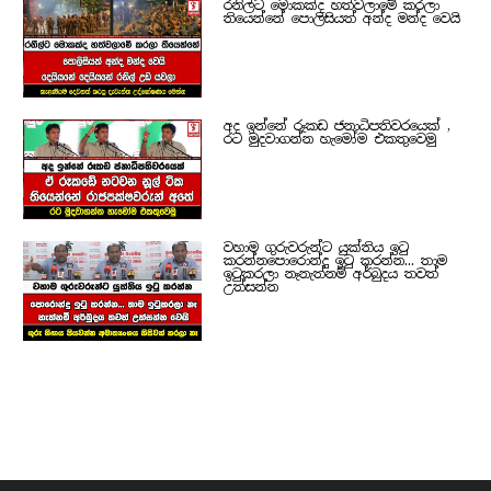
රනිල්ට මොකක්ද හත්වලාමේ කරලා
තියෙන්නේ පොලිසියත් අන්ද මන්ද වෙයි
අද ඉන්නේ රූකඩ ජනාධිපතිවරයෙක් ,
රට මුදවාගන්න හැමෝම එකතුවෙමු
වහාම ගුරුවරුන්ට යුක්තිය ඉටු
කරන්නපොරොන්දු ඉටු කරන්න... තාම
ඉටුකරලා නෑනැත්නම් අර්බුදය තවත්
උත්සන්න