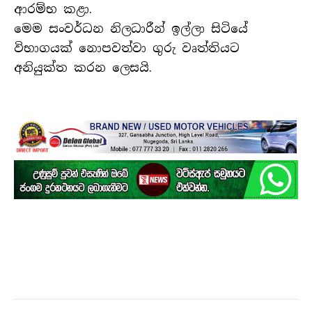
ආරම්භ කළා.
මෙම සංවර්ධන නිලධාරීන් ඉල්ලා සිටියේ
විභාගයක් නොපවත්වා ගුරු වෘත්තියට
අනියුක්ත කරන ලෙසයි.