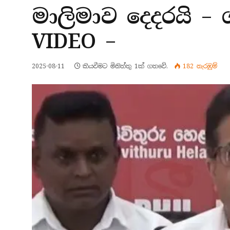
මාලිමාව දෙදරයි –
VIDEO –
2025-08-11
කියවීමට මිනිත්තු 1ක් ගතවේ.
182
නැරඹු​ම්