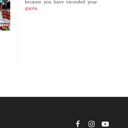
because you have exceeded your
quota
.
ි
Facebook
Instagram
YouTube