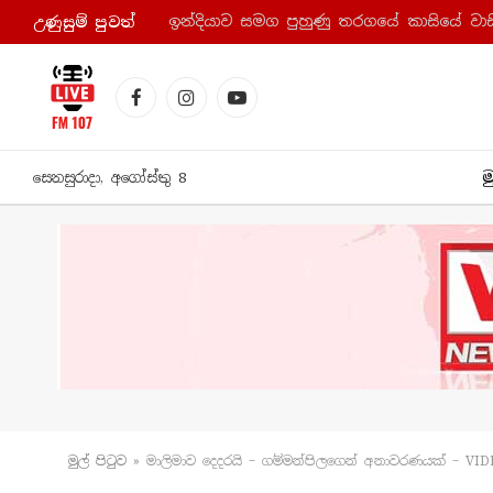
ඉන්දියාව සමග පුහුණු තරගයේ කාසියේ වාසි
උණුසුම් පුව​ත්
Facebook
Instagram
YouTube
ම
සෙනසුරාදා, අගෝස්තු 8
මුල් පිටු​ව
»
මාලිමාව දෙදරයි – ගම්මන්පිලගෙන් අනාවරණයක් – VID