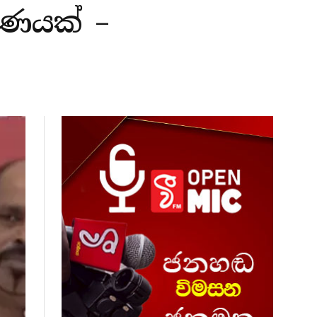
රණයක් –