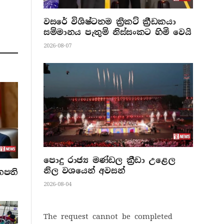
වසරේ විශිෂ්ටතම ක්‍රිකට් ක්‍රීඩකයා
සම්මානය පැතුම් නිස්සංකට හිමි වෙයි
2026-08-07
පොදු රාජ්‍ය මණ්ඩල ක්‍රීඩා උළෙල
නිල වශයෙන් අවසන්
නපති
2026-08-04
The request cannot be completed