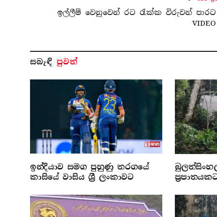
ඉල්ලීම් වෙනුවෙන් රට රැක්ක විරුවන් පාරට
VIDEO
සබැ​ඳි
පුවත්
ඉන්දියාව සමග පුහුණු තරගයේ
බුලත්සිංහ
කාසියේ වාසිය ශ්‍රී ලංකාවට
ප්‍රපාතයක