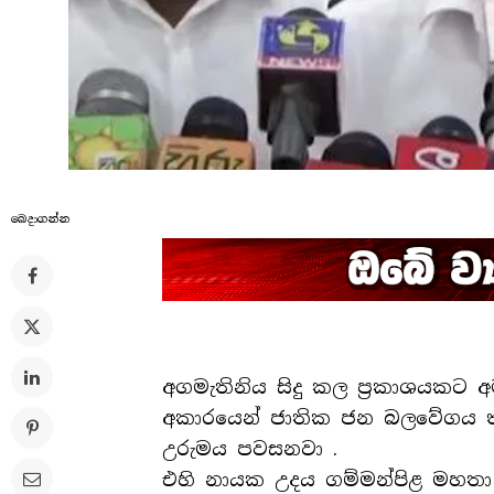
බෙදාගන්​න
අගමැතිනිය සිදු කල ප්‍රකාශයකට අම
අකාරයෙන් ජාතික ජන බලවේගය තු
උරුමය පවසනවා .
එහි නායක උදය ගම්මන්පිළ මහතා