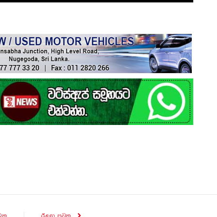
ව​ත
ඊළඟ පුව​ත