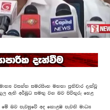
ාත්‍ය වසන්ත සමරසිංහ මහතා ප්‍රතිචාර දැක්වූ
ල ඇති අර්බුධ සමතු වන බව පිවිතුරු හෙළ
 මේ බව පැවසුවේ අද කොළඹ පැවති මාධ්‍ය