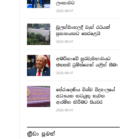
ලංකාවට
2026-08-07
බුලත්සිංහලදී වෑන් රථයක්
ප්‍රපාතයකට පෙරළෙයි
2026-08-07
අමරිකාවේ පුරවැසිභාවයට
ජනපති ට්‍රම්ප්ගෙන් යළිත් සීමා
2026-08-07
පේරාදෙණිය විශ්ව විද්‍යාලයේ
අධ්‍යයන කටයුතු නැවත
ආරම්භ කිරීමට පියවර
2026-08-07
ක්‍රීඩා පුවත්