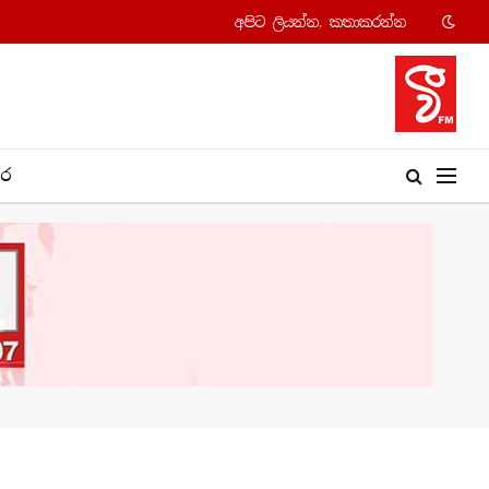
අපි​ට ලියන්න, කතාකරන්​න
​ර