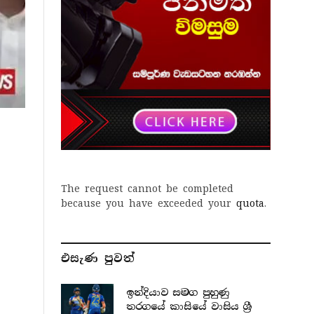
The request cannot be completed
because you have exceeded your
quota
.
එසැණ පුව​ත්
ඉන්දියාව සමග පුහුණු
තරගයේ කාසියේ වාසිය ශ්‍රී