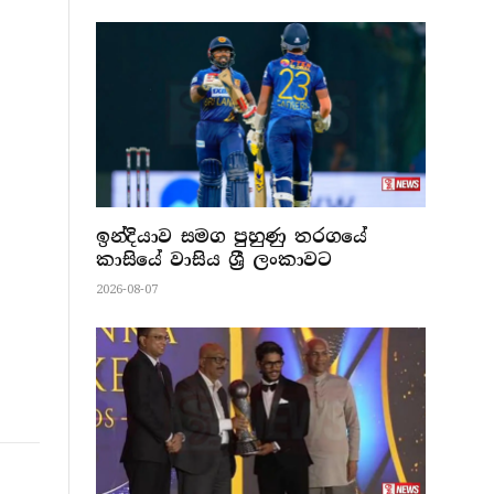
ඉන්දියාව සමග පුහුණු තරගයේ
කාසියේ වාසිය ශ්‍රී ලංකාවට
2026-08-07