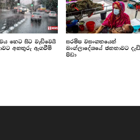
්වය හෙට සිට වැඩිවෙයි
සරම්ප වසංගතයෙන්
රජාවට අනතුරු ඇගවීම්
බංග්ලාදේශයේ ජනතාවට දැඩ
පිඩා