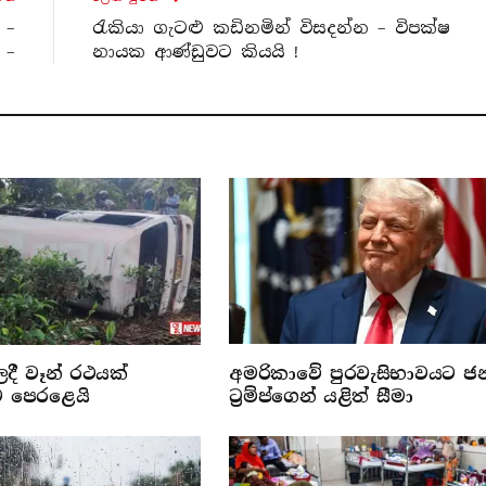
 –
රැකියා ගැටළු කඩිනමින් විසදන්න – විපක්ෂ
 –
නායක ආණ්ඩුවට කියයි !
ලදී වෑන් රථයක්
අමරිකාවේ පුරවැසිභාවයට ජ
ට පෙරළෙයි
ට්‍රම්ප්ගෙන් යළිත් සීමා