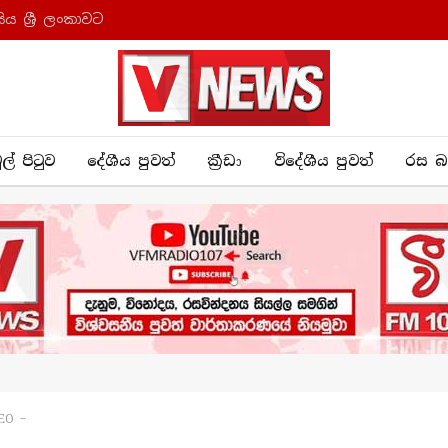
ය ශ්‍රී ලංකාවට
ුල් පිටුව
දේශීය පුව​ත්
ක්‍රී​ඩා
විදේශීය පුවත්
රස බ
EO –