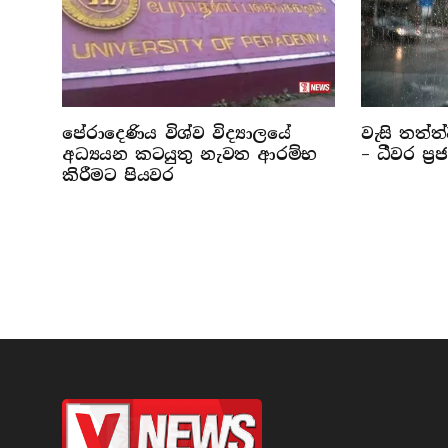
පේරාදෙණිය විශ්ව විද්‍යාලයේ
වැසි තත්ත
අධ්‍යයන කටයුතු නැවත ආරම්භ
– ධීවර ප්‍
කිරීමට පියවර