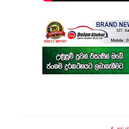
පෙර පු